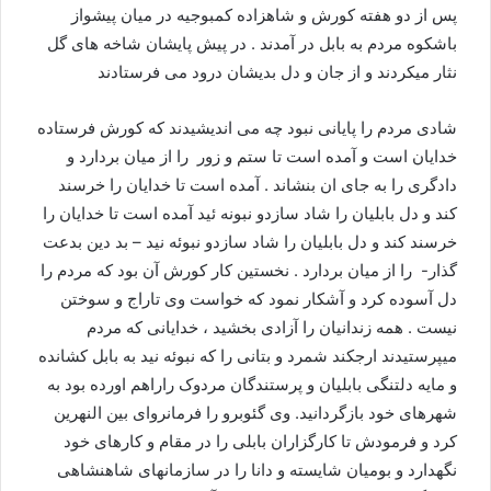
پس از دو هفته کورش و شاهزاده کمبوجیه در میان پیشواز
باشکوه مردم به بابل در آمدند . در پیش پایشان شاخه های گل
نثار میکردند و از جان و دل بدیشان درود می فرستادند
شادی مردم را پایانی نبود چه می اندیشیدند که کورش فرستاده
خدایان است و آمده است تا ستم و زور را از میان بردارد و
دادگری را به جای ان بنشاند . آمده است تا خدایان را خرسند
کند و دل بابلیان را شاد سازدو نبونه ئید آمده است تا خدایان را
خرسند کند و دل بابلیان را شاد سازدو نبوئه نید – بد دین بدعت
گذار- را از میان بردارد . نخستین کار کورش آن بود که مردم را
دل آسوده کرد و آشکار نمود که خواست وی تاراج و سوختن
نیست . همه زندانیان را آزادی بخشید ، خدایانی که مردم
میپرستیدند ارجکند شمرد و بتانی را که نبوئه نید به بابل کشانده
و مایه دلتنگی بابلیان و پرستندگان مردوک راراهم اورده بود به
شهرهای خود بازگردانید. وی گئوبرو را فرمانروای بین النهرین
کرد و فرمودش تا کارگزاران بابلی را در مقام و کارهای خود
نگهدارد و بومیان شایسته و دانا را در سازمانهای شاهنشاهی