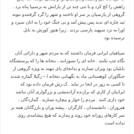
راهش را کج کرد و با تنی چند تن از یارانش به برسیپا پناه برد .
گروهی از پارسیان بر سر او تاختند و شهر را گرد گرفتندو نبونه
ئید چاره ای ندید پس پیش آمد و بی جنگ خود را به انان سپرد و
اورا به نزد سپهبد پارسی بردند . زیرا هنوز کورش به بابل
نرسیده بود
سپاهیان ایرانی فرمان داشتند که به مردم شهر و دارائی آنان
نگاه چپ نکنند . خانه ای را نسوزانند ، بتخانه ها را که پرستشگاه
بابلیان بود ویران نسازند و بدانجای پای ننهند به ویژه گروهی از
جنگاوران کوهستانی ماد به نگهبانی بتخانه ا – زگیلا گماره شدند
تا کسی به زور در انجا در نیاید . ک.رش فرمان داده بود که
ایرانیان از کاری که برازنده آزادمنشی و بزرگواری آنان نباشد
خود داری کنند . مردم را خوار و بیچاره نسازند . گماردگان ،
هنروران ، دانشمندان ، کارگران ، پیشه وران و بازرگانان همه بر
سر کارهای روزانه خود روند و پندارند که هیچ پیشامدی روی
نداده است