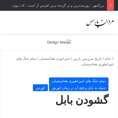
بزرگمهر : زورمندترین و پر گزنده ترین اهرمن آز است ، که دیوی است ستمکار و دیر ساز
خانه
/
تاریخ سرزمین پارس
/
امپراتوری هخامنشیان
/
تمام جنگ های
امپراطوری هخامنشیان
تمام جنگ های امپراطوری هخامنشیان
حمله به بابل و فتح آن در زمان کورش
کورش
گشودن بابل