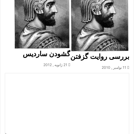
گشودن ساردیس
بررسی روایت گزفتن
21 ژانویه , 2012
11 نوامبر , 2010
د
ی
د
گ
ا
ه
*