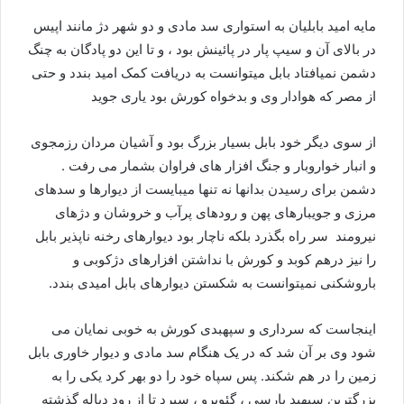
مایه امید بابلیان به استواری سد مادی و دو شهر دژ مانند اپیس
در بالای آن و سیپ پار در پائینش بود ، و تا این دو پادگان به چنگ
دشمن نمیافتاد بابل میتوانست به دریافت کمک امید بندد و حتی
از مصر که هوادار وی و بدخواه کورش بود یاری جوید
از سوی دیگر خود بابل بسیار بزرگ بود و آشیان مردان رزمجوی
و انبار خواروبار و جنگ افزار های فراوان بشمار می رفت .
دشمن برای رسیدن بدانها نه تنها میبایست از دیوارها و سدهای
مرزی و جویبارهای پهن و رودهای پرآب و خروشان و دژهای
نیرومند سر راه بگذرد بلکه ناچار بود دیوارهای رخنه ناپذیر بابل
را نیز درهم کوبد و کورش با نداشتن افزارهای دژکوبی و
باروشکنی نمیتوانست به شکستن دیوارهای بابل امیدی بندد.
اینجاست که سرداری و سپهبدی کورش به خوبی نمایان می
شود وی بر آن شد که در یک هنگام سد مادی و دیوار خاوری بابل
زمین را در هم شکند. پس سپاه خود را دو بهر کرد یکی را به
بزرگترین سپهبد پارسی ، گئوبرو ، سپرد تا از رود دیاله گذشته