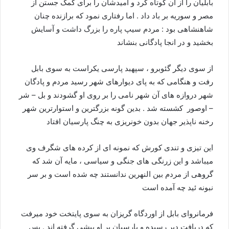
بابلیان را از ان کوتاه کرد و امیدشان را برای کمک جستن از
مصر و سوریه بر باد داد . اما رفتاری نمود که برازنده چنان
شاهنشاهی بود : مردم سیپ پاره را بزرگ داشت و آسایش
بخشید و در انجا پادگانی بنشاند
از سوی دیگر گئوبرو ، سپهبد پارسی یکراست به سوی بابل
رفت و هنگامی که به پای دیوارهای شهر رسید مردم و پادگان
شهر دروازه های آن شهر نامی را بر روی او گشودند و بل – شر
– اوصور کشسته شد . بدین گونه بزرگترین و استوارترین شهر
رخنه ناپذیر جهان بدون خونریزی به چنگ پارسیان افتاد
این تیزی و تندی کورش که نمونه ای از کرده های شگرف وی
میباشد و این زرنگی های جنگی و سیاسی ، مایه آن شد که
گروهی از مردم بین النهرین ندانستند چه شده است و بر سر
نبونه ئید چه آمده است
فرمانروای بابل از اوردگاه گریزان به سوی پایتخت خود میرفت
که دریافت دیر رسیده و پارسیان بر او پیشی گرفته اند . پس