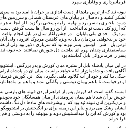
برداری و وفاداری سپرد
ئید که از ترس مادها از دست اندازی بر حران نا امید بود به سوی باختر
کشید و ده سال در بیابان های عربستان شمالی و سرزمین های دور
ختری به سر برد و تهامه را به پایتختی برگزید تا از آنجا به هر سامانی
زو کند دست تواند انداخت . از این رو سال ها سنت گرفتن دست
– خدای ملی بابلیان – در جشن آغاز سال در بابل انجام نیافت و این
 بدخواهی مردمان بابل به ویژه کاهنین مردوک افزود ، ولی آنان از
 – شر – اوسور پسر نبونه ئید که سربازی دلاور بود ولی از هنر
مداری چندان بهره ای نداشت دل شورش نمیافتند چه نبونه ئید این
 فرمانروائی بابل گماشته بود
 میان پادشاه بابل از ستیزه میان کورش و پدر بزرگش ، ایشتوویگو
یافت و شادمان از آنکه خواهد توانست میان آن دو پادشاه ایرانی
پا کند و خود از آب گلالود ماهی بگیرد ، پیکی نزد کورش فرستاد و از
واست تا با هم پیمان دوستی و یگانگی بندند و با هم بر مادها تازند
 گفته است که کورش پس از فراهم آوردن قبیله های پارسی به گرد
بر آن شد تا هم پیمان نیرومندی از میان همسایگان خود بجویدبهترین
کترین آنان نبونه ئید بود که از پیشرفت های مادها دل تنگ داشت و بر
رشک می برد و بنابر این زمینه برای بر انگیختنش بر ایشتوویگو آماده
کورش که این را میدانستپیش دوید و نبونهئید را به دوستی و هم پیمانی
اند