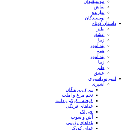
موسیقیدان
نقاش
نوازنده
نویسندگان
داستان کوتاه
طنز
عشق
زیبا
پند آموز
همه
پند آموز
زیبا
طنز
عشق
آموزش آشپزی
آشپزی
مرغ و پرندگان
تخم مرغ و املت
کوفته ، کوکو و دلمه
غذاهای فرنگی
خوراک
آش و سوپ
غذاهای رژیمی
غذای کودک