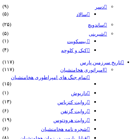
(۹)
دسر
(۵)
سالاد
(۲۵)
ساندویچ
(۵)
شیرینی
(۱)
.بیسکویت
(۴)
کیک و کلوچه
(۱۱۷)
تاریخ سرزمین پارس
(۱۱۷)
امپراتوری هخامنشیان
تمام جنگ های امپراطوری هخامنشیان
(۱۵)
(۱)
داریوش
(۱۳)
روایت کتزیاس
(۶)
روایت گزنفن
(۱۹)
روایت هرودتوس
(۶)
شجره نامه هخامنشیان
(۸)
قبایل پارسی در زمان هخامنشیان