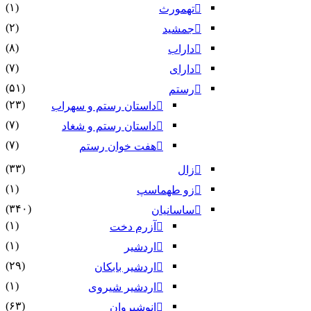
(۱)
تهمورث
(۲)
جمشید
(۸)
داراب
(۷)
دارای
(۵۱)
رستم
(۲۳)
داستان رستم و سهراب
(۷)
داستان رستم و شغاد
(۷)
هفت خوان رستم‏
(۳۳)
زال
(۱)
زو طهماسپ‏
(۳۴۰)
ساسانیان
(۱)
آزرم دخت
(۱)
اردشیر
(۲۹)
اردشیر بابکان
(۱)
اردشیر شیروی
(۶۳)
انوشیروان