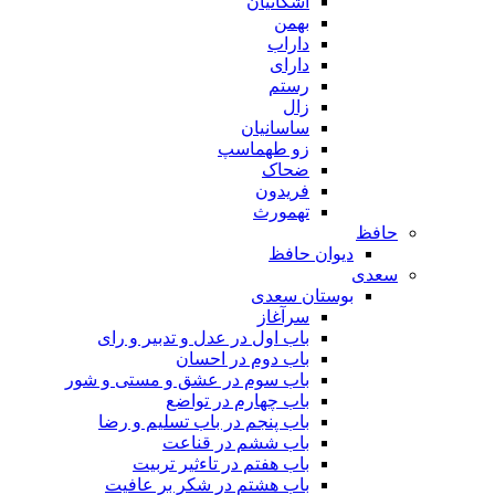
اشکانیان
بهمن
داراب
دارای
رستم
زال
ساسانیان
زو طهماسپ‏
ضحاک
فریدون
تهمورث
حافظ
دیوان حافظ
سعدی
بوستان سعدی
سرآغاز
باب اول در عدل و تدبیر و رای
باب دوم در احسان
باب سوم در عشق و مستی و شور
باب چهارم در تواضع
باب پنجم در باب تسلیم و رضا
باب ششم در قناعت
باب هفتم در تاءثیر تربیت
باب هشتم در شکر بر عافیت