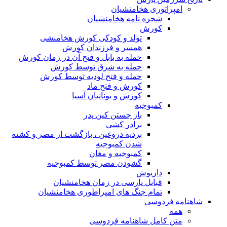
امپراتوری هخامنشیان
شجره نامه هخامنشیان
کورش
تولد و کودکی کورش هخامنشی
همسر و فرزندان کورش
حمله به بابل و فتح آن در زمان کورش
حمله به شرق توسط کورش
حمله و فتح لودیه توسط کورش
کورش و فتح ماد
کورش و یونانیان آسیا
کمبوجیه
باز جستن کین پدر
برادر کشی
بردیه دروغین ، بازگشت از مصر و کشته
شدن کمبوجیه
کمبوجیه و مغان
گشودن مصر توسط کمبوجیه
داریوش
قبایل پارسی در زمان هخامنشیان
تمام جنگ های امپراطوری هخامنشیان
شاهنامه فردوسی
همه
متن کامل شاهنامه فردوسی