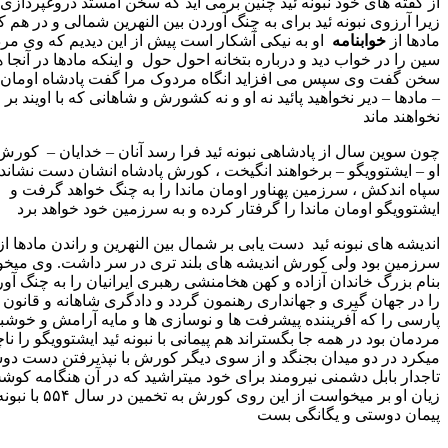
ته های خود نبونه ئید چنین برمی آید که سخن امستد دروغپردازی است
رزوی نبونه ئید برای به چنگ آوردن بین النهرین شمالی و در هم کوفتن
از
خوابنامه
او به نیکی آشکار است پیش از این دیدیم که وی مردوک و
 در خواب دید و درباره بتخانه احول حول و اینکه مادها در آنجا هستند
فت وی سپس می افزاید انگاه مردوک مرا گفت پادشاه اومان ماندا
ا – دیر نخواهید پائید نه او و نه کشورش و شاهانی که با اویند بر جای
د ماند
وین سال از پادشاهی نبونه ئید فرا رسد آنان – خدایان – کورش را بر
یشتوویگو – برخواهند انگیخت ، کورش پادشاه انشان دست نشانده او با
اندکش ، سرزمین پهناور اومان ماندا را به چنگ خواهد گرفت و
یگو اومان ماندا را گرفتار کرده و به سرزمین خود خواهد برد
 های نبونه ئید دست یابی بر شمال بین النهرین و راندن مادها از آن
ن بود ولی کورش اندیشه های بلند تری در سر داشت. وی میخواست
زرگ خاندان آزاده و کهن هخامنشی رهبری ایرانیان را به چنگ آورده آنا
 جهان گیری و جهانداری رهنمون گردد و دادگری شاهانه و قانون و نظم
 را که آفریننده پیشرفت ها و نوسازی ها و مایه آرامش و خوشبختی
 بود در همه جا بگستراند هم پیمانی با نبونه ئید ایشتوویگو را ناچار
 در دو میدان بجنگد و از سوی دیگر کورش با نپذیرفتن دست دوستی
ر بابل دشمنی نیرومند برای خود میتراشید که در آن هنگامه کوشش به
زیان او بر میخواست از این روی کورش به تخمین در سال ۵۵۴ با نبونه ئید
 دوستی و یگانگی بست