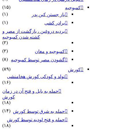
(۱۵)
کمبوجیه
(۱)
باز جستن کین پدر
(۱)
برادر کشی
بردیه دروغین ، بازگشت از مصر و
کشته شدن کمبوجیه
(۲)
(۲)
کمبوجیه و مغان
(۸)
گشودن مصر توسط کمبوجیه
(۸۹)
کورش
تولد و کودکی کورش هخامنشی
(۱۶)
حمله به بابل و فتح آن در زمان
کورش
(۱۸)
(۱۴)
حمله به شرق توسط کورش
حمله و فتح لودیه توسط کورش
(۱۸)