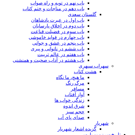
باب نهم در توبه و راه صواب
باب دهم در مناجات و ختم کتاب
گلستان سعدی
باب اول در عبرت پادشاهان
باب دوم در اخلاق پارسایان
باب سوم در فضیلت قناعت
باب چهارم در فواید خاموشى
باب پنجم در عشق و جوانى
باب ششم در ناتوانى و پیرى
باب هفتم در عالم تربیت
باب هشتم در آداب صحبت و همنشنى
سهراب سپهری
هشت کتاب
ما هیچ، ما نگاه
مرگ رنگ
مسافر
آواز آفتاب
زندگی خواب ها
شرق اندوه
حجم سبز
صدای پای آب
شهریار
گزیده اشعار شهریار
تاریخ سرزمین پارس