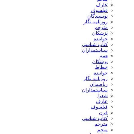
عارف
فیلسوف
نویسندگان
روزنامه نگار
مترجم
پزشکان
خواننده
کتاب شناسی
سیاستمداران
همه
پزشکان
خطاط
خواننده
روزنامه نگار
ریاضیدان
سیاستمداران
شعرا
عارف
فیلسوف
قرن
کتاب شناسی
مترجم
منجم