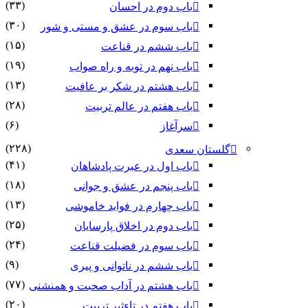
(۳۳)
باب دوم در احسان
(۳۰)
باب سوم در عشق و مستی و شور
(۱۵)
باب ششم در قناعت
(۱۹)
باب نهم در توبه و راه صواب
(۱۳)
باب هشتم در شکر بر عافیت
(۲۸)
باب هفتم در عالم تربیت
(۶)
سرآغاز
(۲۲۸)
گلستان سعدی
(۴۱)
باب اول در عبرت پادشاهان
(۱۸)
باب پنجم در عشق و جوانى
(۱۳)
باب چهارم در فواید خاموشى
(۲۵)
باب دوم در اخلاق پارسایان
(۲۴)
باب سوم در فضیلت قناعت
(۹)
باب ششم در ناتوانى و پیرى
(۷۷)
باب هشتم در آداب صحبت و همنشنى
(۲۰)
باب هفتم در تاءثیر تربیت