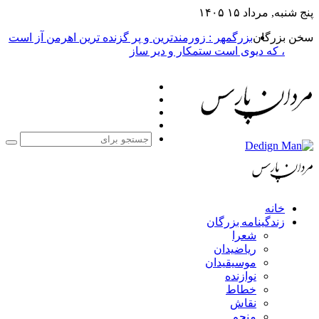
, مرداد ۱۵ ۱۴۰۵
زرگان
بزرگمهر : زورمندترین و پر گزنده ترین اهرمن آز است
، که دیوی است ستمکار و دیر ساز
فیس
X
بوک
یوتیوب
اینستاگرام
جستجو
برای
خانه
زندگینامه بزرگان
شعرا
ریاضیدان
موسیقیدان
نوازنده
خطاط
نقاش
منجم