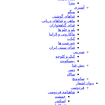
پیتزا
آشپزی
میگو
غذاهای گوشتی
ماهی و غذاهای دریایی
غذای گیاهخواران
پلو و چلو ها
ماکارونی و لازانیا
کباب
خورشت ها
غذای سنتی ایران
شیرینی
کیک و کلوچه
.بیسکویت
پیش غذا
دسر
سالاد
ساندویچ
دیوان اشعار
فردوسی
شاهنامه فردوسی
جمشید
اسکندر