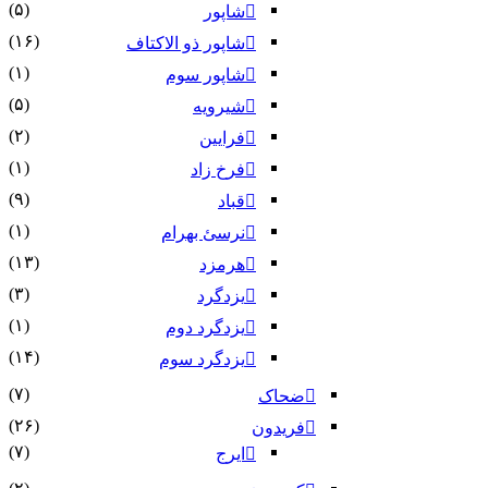
(۵)
شاپور
(۱۶)
شاپور ذو الاکتاف
(۱)
شاپور سوم‏
(۵)
شیرویه
(۲)
فرایین
(۱)
فرخ زاد
(۹)
قباد
(۱)
نرسئ بهرام‏
(۱۳)
هرمزد
(۳)
یزدگرد
(۱)
یزدگرد دوم
(۱۴)
یزدگرد سوم
(۷)
ضحاک
(۲۶)
فریدون
(۷)
ایرج