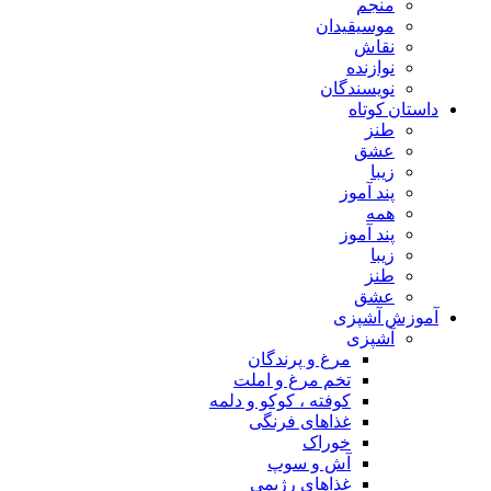
منجم
موسیقیدان
نقاش
نوازنده
نویسندگان
داستان کوتاه
طنز
عشق
زیبا
پند آموز
همه
پند آموز
زیبا
طنز
عشق
آموزش آشپزی
آشپزی
مرغ و پرندگان
تخم مرغ و املت
کوفته ، کوکو و دلمه
غذاهای فرنگی
خوراک
آش و سوپ
غذاهای رژیمی