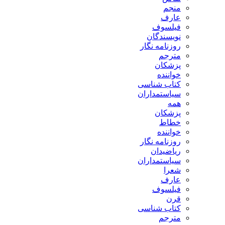
منجم
عارف
فیلسوف
نویسندگان
روزنامه نگار
مترجم
پزشکان
خواننده
کتاب شناسی
سیاستمداران
همه
پزشکان
خطاط
خواننده
روزنامه نگار
ریاضیدان
سیاستمداران
شعرا
عارف
فیلسوف
قرن
کتاب شناسی
مترجم