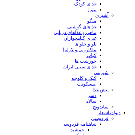
غذای کودک
پیتزا
آشپزی
میگو
غذاهای گوشتی
ماهی و غذاهای دریایی
غذای گیاهخواران
پلو و چلو ها
ماکارونی و لازانیا
کباب
خورشت ها
غذای سنتی ایران
شیرینی
کیک و کلوچه
.بیسکویت
پیش غذا
دسر
سالاد
ساندویچ
دیوان اشعار
فردوسی
شاهنامه فردوسی
جمشید