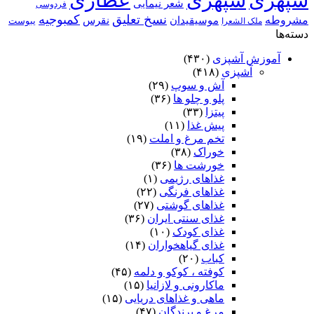
سپهری
سپهری
عطاری
شعر نیمایی
فردوسی
نسخ تعلیق
کمبوجیه
مشروطه
موسیقیدان
نقرس
یبوست
ملک الشعرا
دسته‌ها
آموزش آشپزی
(۴۳۰)
آشپزی
(۴۱۸)
آش و سوپ
(۲۹)
پلو و چلو ها
(۳۶)
پیتزا
(۳۳)
پیش غذا
(۱۱)
تخم مرغ و املت
(۱۹)
خوراک
(۳۸)
خورشت ها
(۳۶)
غذاهای رژیمی
(۱)
غذاهای فرنگی
(۲۲)
غذاهای گوشتی
(۲۷)
غذای سنتی ایران
(۳۶)
غذای کودک
(۱۰)
غذای گیاهخواران
(۱۴)
کباب
(۲۰)
کوفته ، کوکو و دلمه
(۴۵)
ماکارونی و لازانیا
(۱۵)
ماهی و غذاهای دریایی
(۱۵)
مرغ و پرندگان
(۴۷)