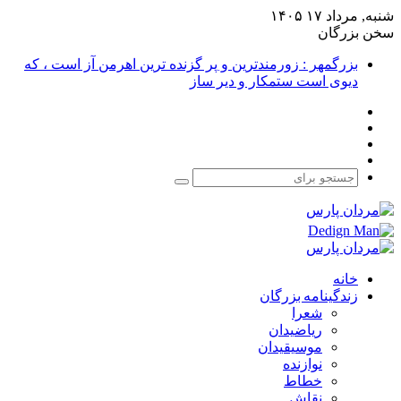
شنبه, مرداد ۱۷ ۱۴۰۵
سخن بزرگان
بزرگمهر : زورمندترین و پر گزنده ترین اهرمن آز است ، که
دیوی است ستمکار و دیر ساز
فیس
X
بوک
یوتیوب
اینستاگرام
جستجو
برای
خانه
زندگینامه بزرگان
شعرا
ریاضیدان
موسیقیدان
نوازنده
خطاط
نقاش