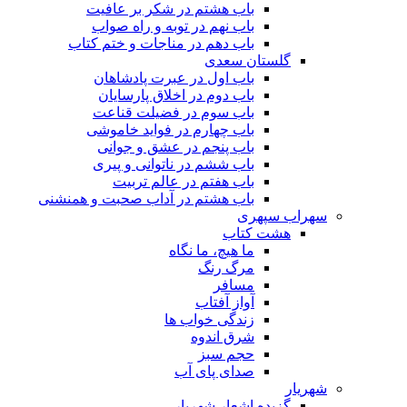
باب هشتم در شکر بر عافیت
باب نهم در توبه و راه صواب
باب دهم در مناجات و ختم کتاب
گلستان سعدی
باب اول در عبرت پادشاهان
باب دوم در اخلاق پارسایان
باب سوم در فضیلت قناعت
باب چهارم در فواید خاموشى
باب پنجم در عشق و جوانى
باب ششم در ناتوانى و پیرى
باب هفتم در عالم تربیت
باب هشتم در آداب صحبت و همنشنى
سهراب سپهری
هشت کتاب
ما هیچ، ما نگاه
مرگ رنگ
مسافر
آواز آفتاب
زندگی خواب ها
شرق اندوه
حجم سبز
صدای پای آب
شهریار
گزیده اشعار شهریار