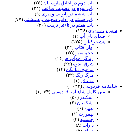
باب دوم در اخلاق پارسایان
(۲۵)
باب سوم در فضیلت قناعت
(۲۴)
باب ششم در ناتوانى و پیرى
(۹)
باب هشتم در آداب صحبت و همنشنى
(۷۷)
باب هفتم در تاءثیر تربیت
(۲۰)
سهراب سپهری
(۱۳۶)
صدای پای آب
(۱)
هشت کتاب
(۱۳۵)
آواز آفتاب
(۳۲)
حجم سبز
(۲۵)
زندگی خواب ها
(۱۶)
شرق اندوه
(۲۵)
ما هیچ، ما نگاه
(۱۴)
مرگ رنگ
(۲۲)
مسافر
(۱)
شاهنامه فردوسی
(۱,۰۳۴)
متن کامل شاهنامه فردوسی
(۱,۰۳۴)
اسکندر
(۵۰)
اشکانیان
(۲)
بهمن
(۶)
تهمورث
(۱)
جمشید
(۲)
داراب
(۸)
دارای
(۷)