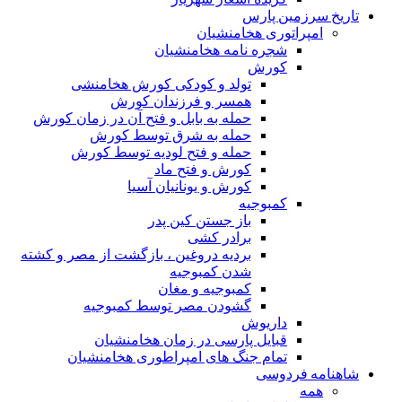
تاریخ سرزمین پارس
امپراتوری هخامنشیان
شجره نامه هخامنشیان
کورش
تولد و کودکی کورش هخامنشی
همسر و فرزندان کورش
حمله به بابل و فتح آن در زمان کورش
حمله به شرق توسط کورش
حمله و فتح لودیه توسط کورش
کورش و فتح ماد
کورش و یونانیان آسیا
کمبوجیه
باز جستن کین پدر
برادر کشی
بردیه دروغین ، بازگشت از مصر و کشته
شدن کمبوجیه
کمبوجیه و مغان
گشودن مصر توسط کمبوجیه
داریوش
قبایل پارسی در زمان هخامنشیان
تمام جنگ های امپراطوری هخامنشیان
شاهنامه فردوسی
همه