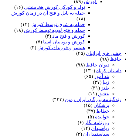
کورش
(۸۹)
تولد و کودکی کورش هخامنشی
(۱۶)
حمله به بابل و فتح آن در زمان کورش
(۱۸)
حمله به شرق توسط کورش
(۱۴)
حمله و فتح لودیه توسط کورش
(۱۸)
کورش و فتح ماد
(۴)
کورش و یونانیان آسیا
(۷)
همسر و فرزندان کورش
(۴)
جشن های ایرانیان
(۴۵)
حافظ
(۹۸)
دیوان حافظ
(۹۸)
داستان کوتاه
(۱۳۰)
پند آموز
(۶۵)
زیبا
(۳۷)
طنز
(۳۱)
عشق
(۱۱)
زندگینامه بزرگان ایران زمین
(۴۳۳)
پزشکان
(۱۵)
خطاط
(۳۷)
خواننده
(۵)
روزنامه نگار
(۶)
ریاضیدان
(۱۴)
سیاستمداران
(۳)