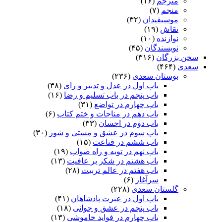
مترجم
(۱۶)
منجم
(۷)
موسیقیدان
(۳۲)
نقاش
(۱۹)
نوازنده
(۱۰)
نویسندگان
(۴۵)
سخن بزرگان
(۳۱۶)
سعدی
(۴۶۴)
بوستان سعدی
(۲۳۶)
باب اول در عدل و تدبیر و رای
(۳۸)
باب پنجم در باب تسلیم و رضا
(۱۶)
باب چهارم در تواضع
(۳۱)
باب دهم در مناجات و ختم کتاب
(۶)
باب دوم در احسان
(۳۳)
باب سوم در عشق و مستی و شور
(۳۰)
باب ششم در قناعت
(۱۵)
باب نهم در توبه و راه صواب
(۱۹)
باب هشتم در شکر بر عافیت
(۱۳)
باب هفتم در عالم تربیت
(۲۸)
سرآغاز
(۶)
گلستان سعدی
(۲۲۸)
باب اول در عبرت پادشاهان
(۴۱)
باب پنجم در عشق و جوانى
(۱۸)
باب چهارم در فواید خاموشى
(۱۳)