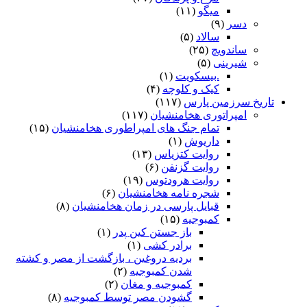
میگو
(۱۱)
دسر
(۹)
سالاد
(۵)
ساندویچ
(۲۵)
شیرینی
(۵)
.بیسکویت
(۱)
کیک و کلوچه
(۴)
تاریخ سرزمین پارس
(۱۱۷)
امپراتوری هخامنشیان
(۱۱۷)
تمام جنگ های امپراطوری هخامنشیان
(۱۵)
داریوش
(۱)
روایت کتزیاس
(۱۳)
روایت گزنفن
(۶)
روایت هرودتوس
(۱۹)
شجره نامه هخامنشیان
(۶)
قبایل پارسی در زمان هخامنشیان
(۸)
کمبوجیه
(۱۵)
باز جستن کین پدر
(۱)
برادر کشی
(۱)
بردیه دروغین ، بازگشت از مصر و کشته
شدن کمبوجیه
(۲)
کمبوجیه و مغان
(۲)
گشودن مصر توسط کمبوجیه
(۸)