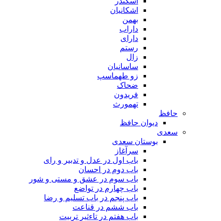
اسکندر
اشکانیان
بهمن
داراب
دارای
رستم
زال
ساسانیان
زو طهماسپ‏
ضحاک
فریدون
تهمورث
حافظ
دیوان حافظ
سعدی
بوستان سعدی
سرآغاز
باب اول در عدل و تدبیر و رای
باب دوم در احسان
باب سوم در عشق و مستی و شور
باب چهارم در تواضع
باب پنجم در باب تسلیم و رضا
باب ششم در قناعت
باب هفتم در تاءثیر تربیت