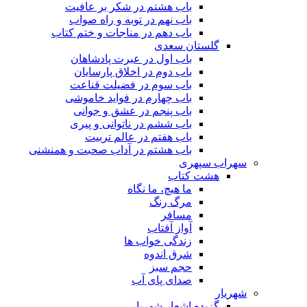
باب هشتم در شکر بر عافیت
باب نهم در توبه و راه صواب
باب دهم در مناجات و ختم کتاب
گلستان سعدی
باب اول در عبرت پادشاهان
باب دوم در اخلاق پارسایان
باب سوم در فضیلت قناعت
باب چهارم در فواید خاموشى
باب پنجم در عشق و جوانى
باب ششم در ناتوانى و پیرى
باب هفتم در عالم تربیت
باب هشتم در آداب صحبت و همنشنى
سهراب سپهری
هشت کتاب
ما هیچ، ما نگاه
مرگ رنگ
مسافر
آواز آفتاب
زندگی خواب ها
شرق اندوه
حجم سبز
صدای پای آب
شهریار
گزیده اشعار شهریار