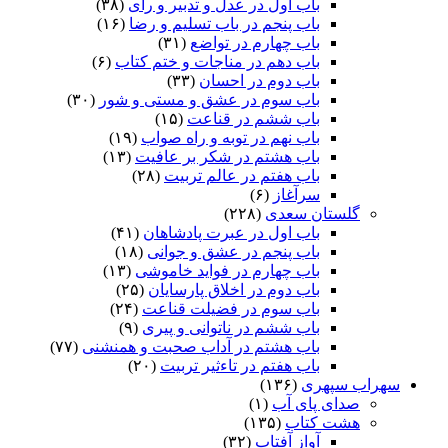
باب اول در عدل و تدبیر و رای
(۳۸)
باب پنجم در باب تسلیم و رضا
(۱۶)
باب چهارم در تواضع
(۳۱)
باب دهم در مناجات و ختم کتاب
(۶)
باب دوم در احسان
(۳۳)
باب سوم در عشق و مستی و شور
(۳۰)
باب ششم در قناعت
(۱۵)
باب نهم در توبه و راه صواب
(۱۹)
باب هشتم در شکر بر عافیت
(۱۳)
باب هفتم در عالم تربیت
(۲۸)
سرآغاز
(۶)
گلستان سعدی
(۲۲۸)
باب اول در عبرت پادشاهان
(۴۱)
باب پنجم در عشق و جوانى
(۱۸)
باب چهارم در فواید خاموشى
(۱۳)
باب دوم در اخلاق پارسایان
(۲۵)
باب سوم در فضیلت قناعت
(۲۴)
باب ششم در ناتوانى و پیرى
(۹)
باب هشتم در آداب صحبت و همنشنى
(۷۷)
باب هفتم در تاءثیر تربیت
(۲۰)
سهراب سپهری
(۱۳۶)
صدای پای آب
(۱)
هشت کتاب
(۱۳۵)
آواز آفتاب
(۳۲)