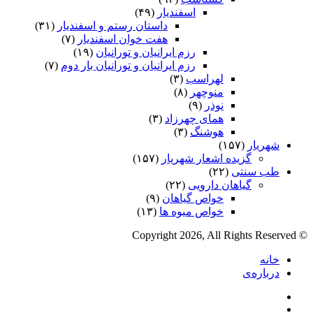
اسفندیار
(۴۹)
داستان رستم و اسفندیار
(۳۱)
هفت خوان اسفندیار
(۷)
رزم ایرانیان و تورانیان
(۱۹)
رزم ایرانیان و تورانیان بار دوم
(۷)
لهراسب
(۳)
منوچهر
(۸)
نوذر
(۹)
هماى چهرزاد
(۳)
هوشنگ
(۳)
شهریار
(۱۵۷)
گزیده اشعار شهریار
(۱۵۷)
طب سنتی
(۲۲)
گیاهان دارویی
(۲۲)
خواص گیاهان
(۹)
خواص میوه ها
(۱۳)
© Copyright 2026, All Rights Reserved
خانه
درباره‌ی
فیس
X
بوک