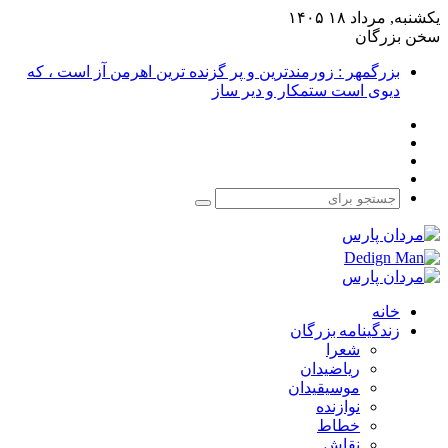
یکشنبه, مرداد ۱۸ ۱۴۰۵
سخن بزرگان
بزرگمهر : زورمندترین و پر گزنده ترین اهرمن آز است ، که
دیوی است ستمکار و دیر ساز
فیس
X
بوک
یوتیوب
اینستاگرام
جستجو
برای
خانه
زندگینامه بزرگان
شعرا
ریاضیدان
موسیقیدان
نوازنده
خطاط
نقاش