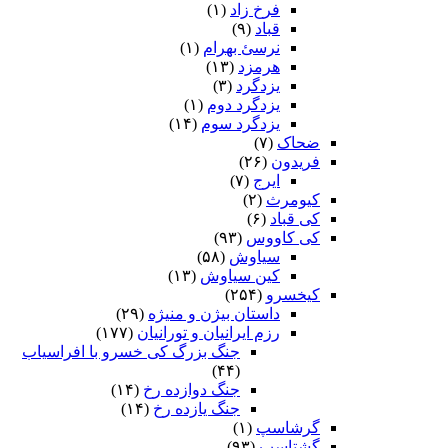
فرخ زاد
(۱)
قباد
(۹)
نرسئ بهرام‏
(۱)
هرمزد
(۱۳)
یزدگرد
(۳)
یزدگرد دوم
(۱)
یزدگرد سوم
(۱۴)
ضحاک
(۷)
فریدون
(۲۶)
ایرج
(۷)
کیومرث
(۲)
کی قباد
(۶)
کی کاووس
(۹۳)
سیاوش
(۵۸)
کین سیاوش
(۱۳)
کیخسرو
(۲۵۴)
داستان بیژن و منیژه
(۲۹)
رزم ایرانیان و تورانیان
(۱۷۷)
جنگ بزرگ کی خسرو با افراسیاب
(۴۴)
جنگ دوازده رخ
(۱۴)
جنگ یازده رخ
(۱۴)
گرشاسپ
(۱)
گشتاسب
(۹۳)