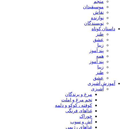
منجم
موسیقیدان
نقاش
نوازنده
نویسندگان
داستان کوتاه
طنز
عشق
زیبا
پند آموز
همه
پند آموز
زیبا
طنز
عشق
آموزش آشپزی
آشپزی
مرغ و پرندگان
تخم مرغ و املت
کوفته ، کوکو و دلمه
غذاهای فرنگی
خوراک
آش و سوپ
غذاهای رژیمی