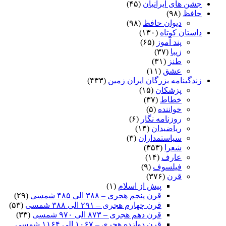
جشن های ایرانیان
(۴۵)
حافظ
(۹۸)
دیوان حافظ
(۹۸)
داستان کوتاه
(۱۳۰)
پند آموز
(۶۵)
زیبا
(۳۷)
طنز
(۳۱)
عشق
(۱۱)
زندگینامه بزرگان ایران زمین
(۴۳۳)
پزشکان
(۱۵)
خطاط
(۳۷)
خواننده
(۵)
روزنامه نگار
(۶)
ریاضیدان
(۱۴)
سیاستمداران
(۳)
شعرا
(۳۵۳)
عارف
(۱۴)
فیلسوف
(۹)
قرن
(۳۷۶)
پیش از اسلام
(۱)
قرن پنجم هجری – ۳۸۸ الی ۴۸۵ شمسی
(۲۹)
قرن چهارم هجری – ۲۹۱ الی ۳۸۸ شمسی
(۵۳)
قرن دهم هجری – ۸۷۳ الی ۹۷۰ شمسی
(۳۳)
قرن دوازده هجری – ۱۰۶۷ الی ۱۱۶۴ شمسی