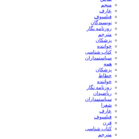
منجم
عارف
فیلسوف
نویسندگان
روزنامه نگار
مترجم
پزشکان
خواننده
کتاب شناسی
سیاستمداران
همه
پزشکان
خطاط
خواننده
روزنامه نگار
ریاضیدان
سیاستمداران
شعرا
عارف
فیلسوف
قرن
کتاب شناسی
مترجم