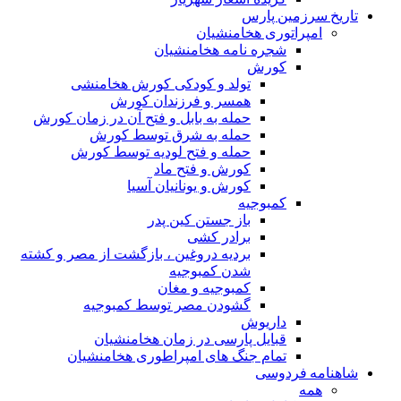
تاریخ سرزمین پارس
امپراتوری هخامنشیان
شجره نامه هخامنشیان
کورش
تولد و کودکی کورش هخامنشی
همسر و فرزندان کورش
حمله به بابل و فتح آن در زمان کورش
حمله به شرق توسط کورش
حمله و فتح لودیه توسط کورش
کورش و فتح ماد
کورش و یونانیان آسیا
کمبوجیه
باز جستن کین پدر
برادر کشی
بردیه دروغین ، بازگشت از مصر و کشته
شدن کمبوجیه
کمبوجیه و مغان
گشودن مصر توسط کمبوجیه
داریوش
قبایل پارسی در زمان هخامنشیان
تمام جنگ های امپراطوری هخامنشیان
شاهنامه فردوسی
همه