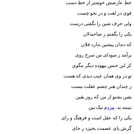
خط عارضش خوشتر از خط دست
قوی در لغت و در نحو چست
ولی حرف شین را نگفتی درست
یکی را بگفتم ز صاحبدلان
که دندان پیشین ندارد فلان
برآمد ز سودای من سرخ روی
کز این جنس بیهوده دیگر مگوی
تو در وی همان عیب دیدی که هست
ز چندان هنر چشم عقلت ببست
یقین بشنو از من که روز یقین
نبینند بد،
مرد
م نیک بین
یکی را که عقل است و فرهنگ و رای
گرش پای عصمت بخیزد ز جای