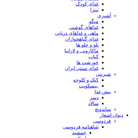
غذای کودک
پیتزا
آشپزی
میگو
غذاهای گوشتی
ماهی و غذاهای دریایی
غذای گیاهخواران
پلو و چلو ها
ماکارونی و لازانیا
کباب
خورشت ها
غذای سنتی ایران
شیرینی
کیک و کلوچه
.بیسکویت
پیش غذا
دسر
سالاد
ساندویچ
دیوان اشعار
فردوسی
شاهنامه فردوسی
جمشید