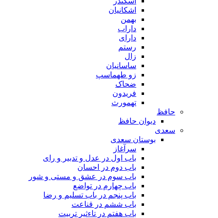
اسکندر
اشکانیان
بهمن
داراب
دارای
رستم
زال
ساسانیان
زو طهماسپ‏
ضحاک
فریدون
تهمورث
حافظ
دیوان حافظ
سعدی
بوستان سعدی
سرآغاز
باب اول در عدل و تدبیر و رای
باب دوم در احسان
باب سوم در عشق و مستی و شور
باب چهارم در تواضع
باب پنجم در باب تسلیم و رضا
باب ششم در قناعت
باب هفتم در تاءثیر تربیت