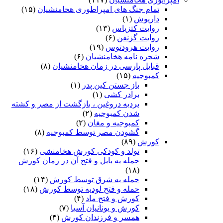
تمام جنگ های امپراطوری هخامنشیان
(۱۵)
داریوش
(۱)
روایت کتزیاس
(۱۳)
روایت گزنفن
(۶)
روایت هرودتوس
(۱۹)
شجره نامه هخامنشیان
(۶)
قبایل پارسی در زمان هخامنشیان
(۸)
کمبوجیه
(۱۵)
باز جستن کین پدر
(۱)
برادر کشی
(۱)
بردیه دروغین ، بازگشت از مصر و کشته
شدن کمبوجیه
(۲)
کمبوجیه و مغان
(۲)
گشودن مصر توسط کمبوجیه
(۸)
کورش
(۸۹)
تولد و کودکی کورش هخامنشی
(۱۶)
حمله به بابل و فتح آن در زمان کورش
(۱۸)
حمله به شرق توسط کورش
(۱۴)
حمله و فتح لودیه توسط کورش
(۱۸)
کورش و فتح ماد
(۴)
کورش و یونانیان آسیا
(۷)
همسر و فرزندان کورش
(۴)