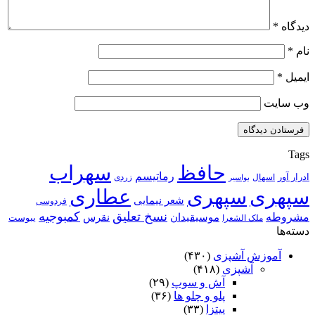
دیدگاه
*
نام
*
ایمیل
*
وب‌ سایت
Tags
حافظ
سهراب
رماتیسم
ادرار آور
اسهال
زردی
بواسیر
سپهری
سپهری
عطاری
شعر نیمایی
فردوسی
نسخ تعلیق
کمبوجیه
مشروطه
موسیقیدان
نقرس
یبوست
ملک الشعرا
دسته‌ها
آموزش آشپزی
(۴۳۰)
آشپزی
(۴۱۸)
آش و سوپ
(۲۹)
پلو و چلو ها
(۳۶)
پیتزا
(۳۳)