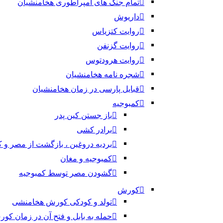
تمام جنگ های امپراطوری هخامنشیان
داریوش
روایت کتزیاس
روایت گزنفن
روایت هرودتوس
شجره نامه هخامنشیان
قبایل پارسی در زمان هخامنشیان
کمبوجیه
باز جستن کین پدر
برادر کشی
بردیه دروغین ، بازگشت از مصر و 
کمبوجیه و مغان
گشودن مصر توسط کمبوجیه
کورش
تولد و کودکی کورش هخامنشی
حمله به بابل و فتح آن در زمان کو