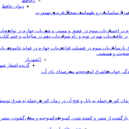
حافظ
دیوان حافظ
م
زال
ساسانیان
زو طهماسپ‏
ضحاک
فریدون
تهمورث
م در احسان
باب سوم در عشق و مستی و شور
باب چهارم در تواضع
باب
بر عافیت
باب نهم در توبه و راه صواب
باب دهم در مناجات و ختم کتاب
ق پارسایان
باب سوم در فضیلت قناعت
باب چهارم در فواید خاموشى
باب
 صحبت و همنشنى
شهریار
گزیده اشعار شهر
دگی خواب ها
شرق اندوه
حجم سبز
صدای پای آب
ندان کورش
حمله به بابل و فتح آن در زمان کورش
حمله به شرق توس
، بازگشت از مصر و کشته شدن کمبوجیه
کمبوجیه و مغان
گشودن مصر ت
جشن های پارسیان