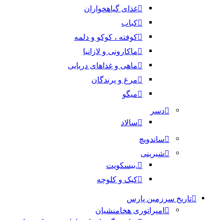
غذای گیاهخواران
کباب
کوفته ، کوکو و دلمه
ماکارونی و لازانیا
ماهی و غذاهای دریایی
مرغ و پرندگان
میگو
دسر
سالاد
ساندویچ
شیرینی
.بیسکویت
کیک و کلوچه
تاریخ سرزمین پارس
امپراتوری هخامنشیان