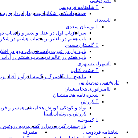
فردوسی
شاهنامه فردوسی
جمشید
اسکندر
اشکانیان
بهمن
داراب
دارای
رست
سعدی
بوستان سعدی
سرآغاز
باب اول در عدل و تدبیر و رای
باب دو
باب هفتم در تاءثیر تربیت
باب هشتم در شکر 
گلستان سعدی
باب اول در عبرت پادشاهان
باب دوم در اخلا
باب هفتم در عالم تربیت
باب هشتم در آداب
سهراب سپهری
هشت کتاب
ما هیچ، ما نگاه
مرگ رنگ
مسافر
آواز آفتاب
زن
تاریخ سرزمین پارس
امپراتوری هخامنشیان
شجره نامه هخامنشیان
کورش
تولد و کودکی کورش هخامنشی
همسر و فرز
کورش و یونانیان آسیا
کمبوجیه
باز جستن کین پدر
برادر کشی
بردیه دروغین 
شاهنامه فردوسی
متفرقه
همه
متن کامل شاهنامه فردوسی