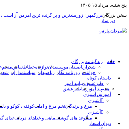
پنج شنبه, مرداد ۱۵ ۱۴۰۵
سخن بزرگان
بزرگمهر : زورمندترین و پر گزنده ترین اهرمن آز است ،
دیر ساز
خانه
زندگینامه بزرگان
شعرا
ریاضیدان
موسیقیدان
نوازنده
خطاط
نقاش
منجم
ع
خواننده
روزنامه نگار
ریاضیدان
سیاستمداران
شعرا
داستان کوتاه
طنز
عشق
زیبا
پند آموز
همه
پند آموز
زیبا
طنز
عشق
آموزش آشپزی
آشپزی
مرغ و پرندگان
تخم مرغ و املت
کوفته ، کوکو و دلم
آشپزی
میگو
غذاهای گوشتی
ماهی و غذاهای دریایی
غذای گی
دیوان اشعار