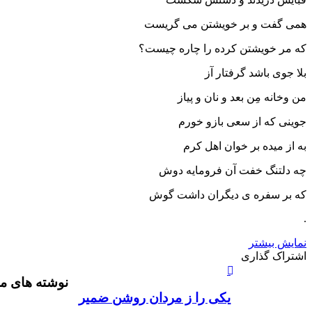
همی گفت و بر خویشتن می گریست
که مر خویشتن کرده را چاره چیست؟
بلا جوی باشد گرفتار آز
من وخانه مِن بعد و نان و پیاز
جوینی که از سعی بازو خورم
به از میده بر خوان اهل کرم
چه دلتنگ خفت آن فرومایه دوش
که بر سفره ی دیگران داشت گوش
.
نمایش بیشتر
X
چاپ
فیس
واتس
تلگرام
لینکدین
اشتراک
اشتراک گذاری
آپ
بوک
گذاری
نوشته های م
از
طریق
يکی را ز مردان روشن ضمير
ایمیل