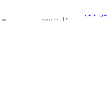
شم در قناعت
جست
برا