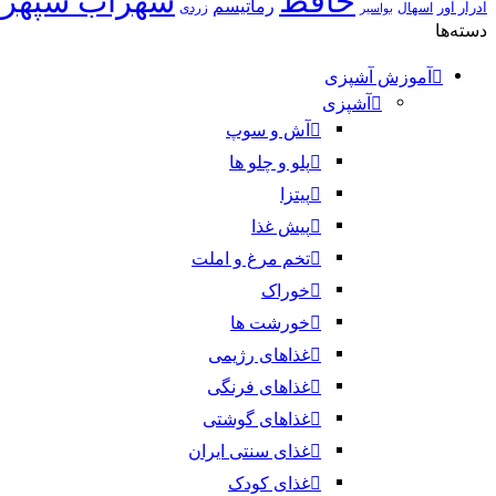
حافظ
سهراب سپهر
رماتیسم
ادرار آور
اسهال
زردی
بواسیر
دسته‌ها
آموزش آشپزی
آشپزی
آش و سوپ
پلو و چلو ها
پیتزا
پیش غذا
تخم مرغ و املت
خوراک
خورشت ها
غذاهای رژیمی
غذاهای فرنگی
غذاهای گوشتی
غذای سنتی ایران
غذای کودک