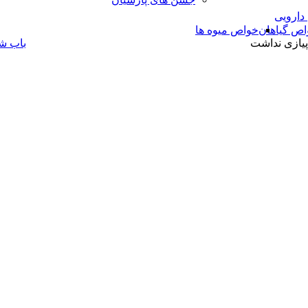
 دارویی
اص گیاهان
خواص میوه ها
یازی نداشت
باب ش