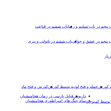
 پنجم در باب تسلیم و رضا
باب ششم در قناعت
 پنجم در عشق و جوانى
باب ششم در ناتوانى و پیرى
یار
ط کورش
حمله و فتح لودیه توسط کورش
کورش و فتح ماد
داریوش
قبایل پارسی در زمان هخامنشیان
تمام جنگ های امپراطوری هخامنشیان
وسط کمبوجیه