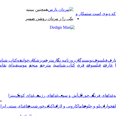
همچنین ببینید
 که دیوی است ستمکار و
بستن
یکی را ز مردان روشن ضمیر
X
وایبر
فیس
دکمه
واتس
تلگرام
آپ
بوک
بازگشت
به
بالا
ارف
فیلسوف
نویسندگان
روزنامه نگار
مترجم
پزشکان
خواننده
کتاب شنا
عارف
فیلسوف
قرن
کتاب شناسی
مترجم
منجم
موسیقیدان
نقا
ه
غذاهای فرنگی
خوراک
آش و سوپ
غذاهای رژیمی
غذای کودک
پیتزا
اهخواران
پلو و چلو ها
ماکارونی و لازانیا
کباب
خورشت ها
غذای سنتی ایرا