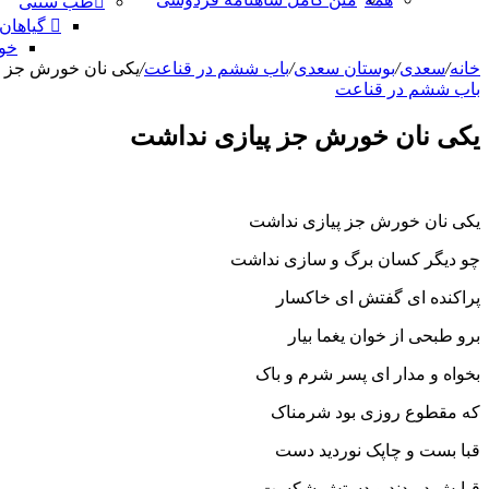
طب سنتی
گیاهان
خو
خانه
/
سعدی
/
بوستان سعدی
/
باب ششم در قناعت
/
یکی نان خورش جز پ
باب ششم در قناعت
یکی نان خورش جز پیازی نداشت
یکی نان خورش جز پیازی نداشت
چو دیگر کسان برگ و سازی نداشت
پراکنده ای گفتش ای خاکسار
برو طبحی از خوان یغما بیار
بخواه و مدار ای پسر شرم و باک
که مقطوع روزی بود شرمناک
قبا بست و چاپک نوردید دست
قبایش دریدند و دستش شکست