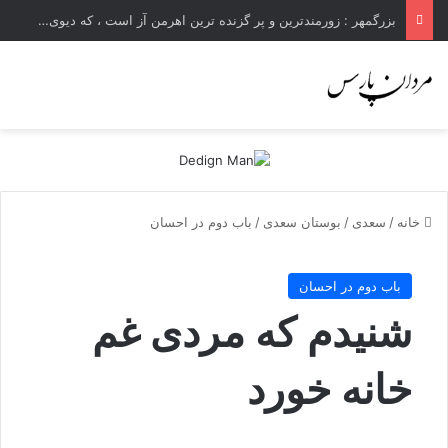
بزرگمهر : زورمندترین و پر گزنده ترین اهرمن آز است ، که دیوی است ستمکار و دیر ساز
خانه
/
سعدی
/
بوستان سعدی
/
باب دوم در احسان
باب دوم در احسان
شنیدم که مردی غم
خانه خورد