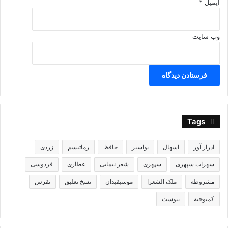
ایمیل
*
وب‌ سایت
Tags
ادرار آور
اسهال
بواسیر
حافظ
رماتیسم
زردی
سهراب سپهری
سپهری
شعر نیمایی
عطاری
فردوسی
مشروطه
ملک الشعرا
موسیقیدان
نسخ تعلیق
نقرس
کمبوجیه
یبوست