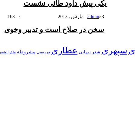
یکی پیش داود طائی نشست
23 مارس , 2013
admin
۰
163
سخن در صلاح است و تدبیر وخوی
ی
سپهری
عطاری
شعر نیمایی
مشروطه
فردوسی
ملک الشعر