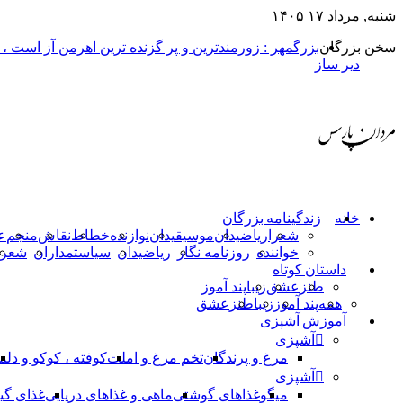
شنبه, مرداد ۱۷ ۱۴۰۵
سخن بزرگان
بزرگمهر : زورمندترین و پر گزنده ترین اهرمن آز است ،
دیر ساز
خانه
زندگینامه بزرگان
شعرا
ریاضیدان
موسیقیدان
نوازنده
خطاط
نقاش
منجم
ع
خواننده
روزنامه نگار
ریاضیدان
سیاستمداران
شعرا
داستان کوتاه
طنز
عشق
زیبا
پند آموز
همه
پند آموز
زیبا
طنز
عشق
آموزش آشپزی
آشپزی
مرغ و پرندگان
تخم مرغ و املت
کوفته ، کوکو و دلم
آشپزی
میگو
غذاهای گوشتی
ماهی و غذاهای دریایی
غذای گی