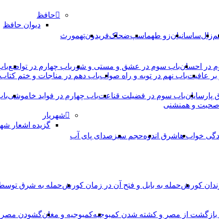
حافظ
دیوان حافظ
م
زال
ساسانیان
زو طهماسپ‏
ضحاک
فریدون
تهمورث
م در احسان
باب سوم در عشق و مستی و شور
باب چهارم در تواضع
باب
بر عافیت
باب نهم در توبه و راه صواب
باب دهم در مناجات و ختم کتاب
ق پارسایان
باب سوم در فضیلت قناعت
باب چهارم در فواید خاموشى
باب
 صحبت و همنشنى
شهریار
گزیده اشعار شهر
دگی خواب ها
شرق اندوه
حجم سبز
صدای پای آب
ندان کورش
حمله به بابل و فتح آن در زمان کورش
حمله به شرق توس
، بازگشت از مصر و کشته شدن کمبوجیه
کمبوجیه و مغان
گشودن مصر ت