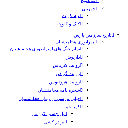
ساندویچ
شیرینی
.بیسکویت
کیک و کلوچه
تاریخ سرزمین پارس
امپراتوری هخامنشیان
تمام جنگ های امپراطوری هخامنشیان
داریوش
روایت کتزیاس
روایت گزنفن
روایت هرودتوس
شجره نامه هخامنشیان
قبایل پارسی در زمان هخامنشیان
کمبوجیه
باز جستن کین پدر
برادر کشی