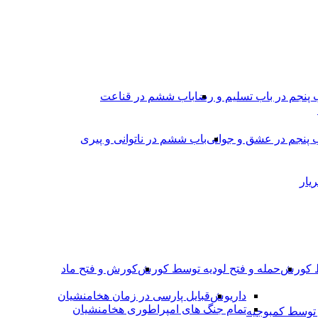
 پنجم در باب تسلیم و رضا
باب ششم در قناعت
 پنجم در عشق و جوانى
باب ششم در ناتوانى و پیرى
یار
ط کورش
حمله و فتح لودیه توسط کورش
کورش و فتح ماد
داریوش
قبایل پارسی در زمان هخامنشیان
تمام جنگ های امپراطوری هخامنشیان
وسط کمبوجیه