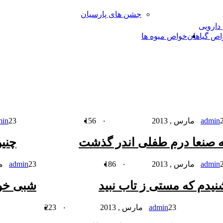
جشن های پارسیان
 دارویی
اص گیاهان
خواص میوه ها
 2013
admin
۰
156
23 مارس , 2013
min
ه صنعا درم طفلی اندر گذشت
چنی
 2013
admin
۰
186
23 مارس , 2013
admin
نیدم که مستی ز تاب نبید
شبی خواب
23 مارس , 2013
admin
۰
223