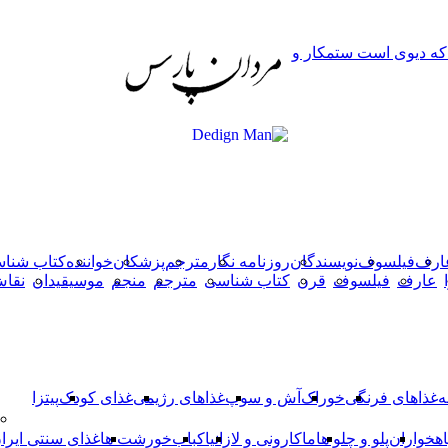
دکمه
 که دیوی است ستمکار و
بازگشت
به
بالا
ارف
فیلسوف
نویسندگان
روزنامه نگار
مترجم
پزشکان
خواننده
کتاب شنا
عارف
فیلسوف
قرن
کتاب شناسی
مترجم
منجم
موسیقیدان
نقا
ه
غذاهای فرنگی
خوراک
آش و سوپ
غذاهای رژیمی
غذای کودک
پیتزا
اهخواران
پلو و چلو ها
ماکارونی و لازانیا
کباب
خورشت ها
غذای سنتی ایرا