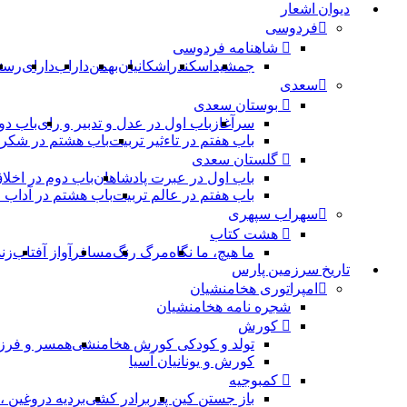
دیوان اشعار
فردوسی
شاهنامه فردوسی
جمشید
اسکندر
اشکانیان
بهمن
داراب
دارای
رست
سعدی
بوستان سعدی
سرآغاز
باب اول در عدل و تدبیر و رای
باب دو
باب هفتم در تاءثیر تربیت
باب هشتم در شکر 
گلستان سعدی
باب اول در عبرت پادشاهان
باب دوم در اخلا
باب هفتم در عالم تربیت
باب هشتم در آداب
سهراب سپهری
هشت کتاب
ما هیچ، ما نگاه
مرگ رنگ
مسافر
آواز آفتاب
زن
تاریخ سرزمین پارس
امپراتوری هخامنشیان
شجره نامه هخامنشیان
کورش
تولد و کودکی کورش هخامنشی
همسر و فرز
کورش و یونانیان آسیا
کمبوجیه
باز جستن کین پدر
برادر کشی
بردیه دروغین 