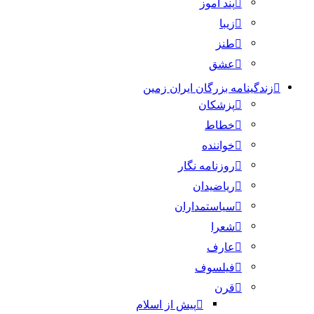
پند آموز
زیبا
طنز
عشق
زندگینامه بزرگان ایران زمین
پزشکان
خطاط
خواننده
روزنامه نگار
ریاضیدان
سیاستمداران
شعرا
عارف
فیلسوف
قرن
پیش از اسلام