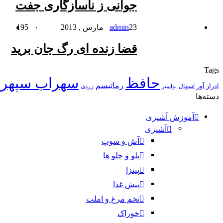
جوانی ز ناسازگاری جفت
23 مارس , 2013
admin
۰
195
قضا زنده ای رگ جان برید
Tags
حافظ
سهراب سپهر
رماتیسم
ادرار آور
اسهال
زردی
بواسیر
دسته‌ها
آموزش آشپزی
آشپزی
آش و سوپ
پلو و چلو ها
پیتزا
پیش غذا
تخم مرغ و املت
خوراک