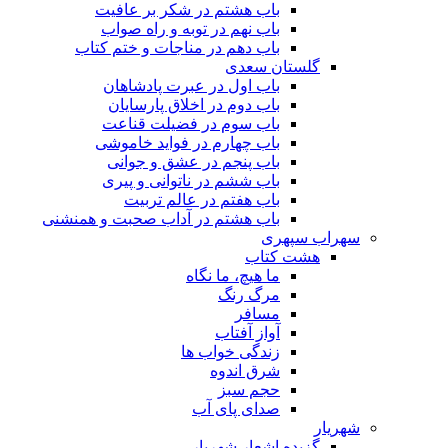
باب هشتم در شکر بر عافیت
باب نهم در توبه و راه صواب
باب دهم در مناجات و ختم کتاب
گلستان سعدی
باب اول در عبرت پادشاهان
باب دوم در اخلاق پارسایان
باب سوم در فضیلت قناعت
باب چهارم در فواید خاموشى
باب پنجم در عشق و جوانى
باب ششم در ناتوانى و پیرى
باب هفتم در عالم تربیت
باب هشتم در آداب صحبت و همنشنى
سهراب سپهری
هشت کتاب
ما هیچ، ما نگاه
مرگ رنگ
مسافر
آواز آفتاب
زندگی خواب ها
شرق اندوه
حجم سبز
صدای پای آب
شهریار
گزیده اشعار شهریار