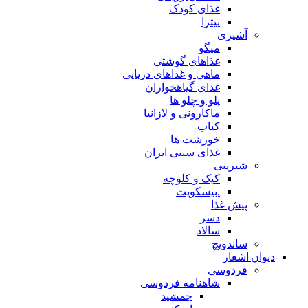
غذای کودک
پیتزا
آشپزی
میگو
غذاهای گوشتی
ماهی و غذاهای دریایی
غذای گیاهخواران
پلو و چلو ها
ماکارونی و لازانیا
کباب
خورشت ها
غذای سنتی ایران
شیرینی
کیک و کلوچه
.بیسکویت
پیش غذا
دسر
سالاد
ساندویچ
دیوان اشعار
فردوسی
شاهنامه فردوسی
جمشید