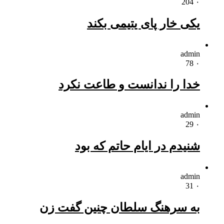
204
۰
یکی خار پای یتیمی بکند
admin
78
۰
خدا را ندانست و طاعت نکرد
admin
29
۰
شنیدم در ایام حاتم که بود
admin
31
۰
به سرهنگ سلطان چنین گفت زن