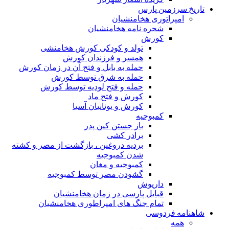
تاریخ سرزمین پارس
امپراتوری هخامنشیان
شجره نامه هخامنشیان
کورش
تولد و کودکی کورش هخامنشی
همسر و فرزندان کورش
حمله به بابل و فتح آن در زمان کورش
حمله به شرق توسط کورش
حمله و فتح لودیه توسط کورش
کورش و فتح ماد
کورش و یونانیان آسیا
کمبوجیه
باز جستن کین پدر
برادر کشی
بردیه دروغین ، بازگشت از مصر و کشته
شدن کمبوجیه
کمبوجیه و مغان
گشودن مصر توسط کمبوجیه
داریوش
قبایل پارسی در زمان هخامنشیان
تمام جنگ های امپراطوری هخامنشیان
شاهنامه فردوسی
همه