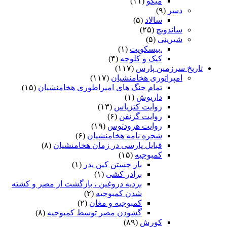
میگو
(۱۱)
دسر
(۹)
سالاد
(۵)
ساندویچ
(۲۵)
شیرینی
(۵)
.بیسکویت
(۱)
کیک و کلوچه
(۴)
تاریخ سرزمین پارس
(۱۱۷)
امپراتوری هخامنشیان
(۱۱۷)
تمام جنگ های امپراطوری هخامنشیان
(۱۵)
داریوش
(۱)
روایت کتزیاس
(۱۳)
روایت گزنفن
(۶)
روایت هرودتوس
(۱۹)
شجره نامه هخامنشیان
(۶)
قبایل پارسی در زمان هخامنشیان
(۸)
کمبوجیه
(۱۵)
باز جستن کین پدر
(۱)
برادر کشی
(۱)
بردیه دروغین ، بازگشت از مصر و کشته
شدن کمبوجیه
(۲)
کمبوجیه و مغان
(۲)
گشودن مصر توسط کمبوجیه
(۸)
کورش
(۸۹)