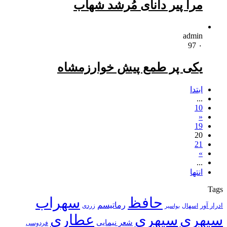
مرا پیر دانای مُرشد شهاب
admin
97
۰
یکی پر طمع پیش خوارزمشاه
ابتدا
...
10
«
19
20
21
»
...
انتها
Tags
حافظ
سهراب
رماتیسم
ادرار آور
اسهال
زردی
بواسیر
سپهری
سپهری
عطاری
شعر نیمایی
فردوسی