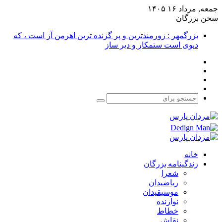
جمعه, مرداد ۱۶ ۱۴۰۵
سخن بزرگان
بزرگمهر : زورمندترین و پر گزنده ترین اهرمن آز است ، که
دیوی است ستمکار و دیر ساز
فیس
X
بوک
یوتیوب
اینستاگرام
جستجو
برای
خانه
زندگینامه بزرگان
شعرا
ریاضیدان
موسیقیدان
نوازنده
خطاط
نقاش