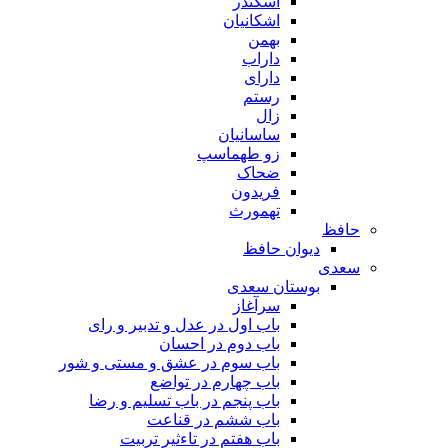
اسکندر
اشکانیان
بهمن
داراب
دارای
رستم
زال
ساسانیان
زو طهماسپ‏
ضحاک
فریدون
تهمورث
حافظ
دیوان حافظ
سعدی
بوستان سعدی
سرآغاز
باب اول در عدل و تدبیر و رای
باب دوم در احسان
باب سوم در عشق و مستی و شور
باب چهارم در تواضع
باب پنجم در باب تسلیم و رضا
باب ششم در قناعت
باب هفتم در تاءثیر تربیت