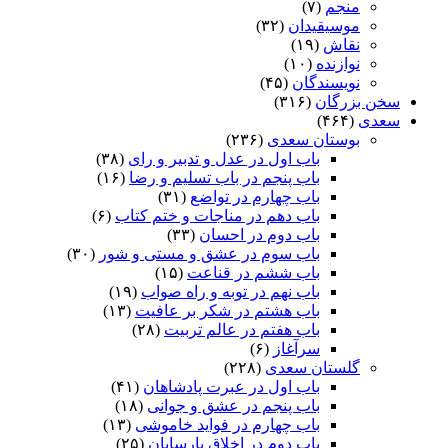
منجم
(۷)
موسیقیدان
(۳۲)
نقاش
(۱۹)
نوازنده
(۱۰)
نویسندگان
(۴۵)
سخن بزرگان
(۳۱۶)
سعدی
(۴۶۴)
بوستان سعدی
(۲۳۶)
باب اول در عدل و تدبیر و رای
(۳۸)
باب پنجم در باب تسلیم و رضا
(۱۶)
باب چهارم در تواضع
(۳۱)
باب دهم در مناجات و ختم کتاب
(۶)
باب دوم در احسان
(۳۳)
باب سوم در عشق و مستی و شور
(۳۰)
باب ششم در قناعت
(۱۵)
باب نهم در توبه و راه صواب
(۱۹)
باب هشتم در شکر بر عافیت
(۱۳)
باب هفتم در عالم تربیت
(۲۸)
سرآغاز
(۶)
گلستان سعدی
(۲۲۸)
باب اول در عبرت پادشاهان
(۴۱)
باب پنجم در عشق و جوانى
(۱۸)
باب چهارم در فواید خاموشى
(۱۳)
باب دوم در اخلاق پارسایان
(۲۵)