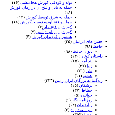
تولد و کودکی کورش هخامنشی
(۱۶)
حمله به بابل و فتح آن در زمان کورش
(۱۸)
حمله به شرق توسط کورش
(۱۴)
حمله و فتح لودیه توسط کورش
(۱۸)
کورش و فتح ماد
(۴)
کورش و یونانیان آسیا
(۷)
همسر و فرزندان کورش
(۴)
جشن های ایرانیان
(۴۵)
حافظ
(۹۸)
دیوان حافظ
(۹۸)
داستان کوتاه
(۱۳۰)
پند آموز
(۶۵)
زیبا
(۳۷)
طنز
(۳۱)
عشق
(۱۱)
زندگینامه بزرگان ایران زمین
(۴۳۳)
پزشکان
(۱۵)
خطاط
(۳۷)
خواننده
(۵)
روزنامه نگار
(۶)
ریاضیدان
(۱۴)
سیاستمداران
(۳)
شعرا
(۳۵۳)