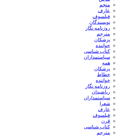
منجم
عارف
فیلسوف
نویسندگان
روزنامه نگار
مترجم
پزشکان
خواننده
کتاب شناسی
سیاستمداران
همه
پزشکان
خطاط
خواننده
روزنامه نگار
ریاضیدان
سیاستمداران
شعرا
عارف
فیلسوف
قرن
کتاب شناسی
مترجم