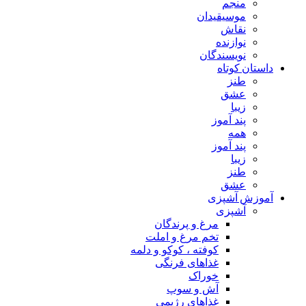
منجم
موسیقیدان
نقاش
نوازنده
نویسندگان
داستان کوتاه
طنز
عشق
زیبا
پند آموز
همه
پند آموز
زیبا
طنز
عشق
آموزش آشپزی
آشپزی
مرغ و پرندگان
تخم مرغ و املت
کوفته ، کوکو و دلمه
غذاهای فرنگی
خوراک
آش و سوپ
غذاهای رژیمی