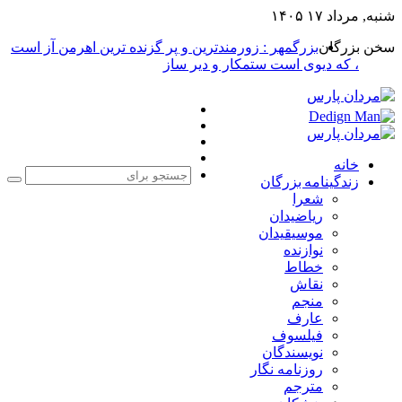
شنبه, مرداد ۱۷ ۱۴۰۵
سخن بزرگان
بزرگمهر : زورمندترین و پر گزنده ترین اهرمن آز است
، که دیوی است ستمکار و دیر ساز
فیس
X
بوک
یوتیوب
اینستاگرام
خانه
زندگینامه بزرگان
جست
شعرا
برا
ریاضیدان
موسیقیدان
نوازنده
خطاط
نقاش
منجم
عارف
فیلسوف
نویسندگان
روزنامه نگار
مترجم