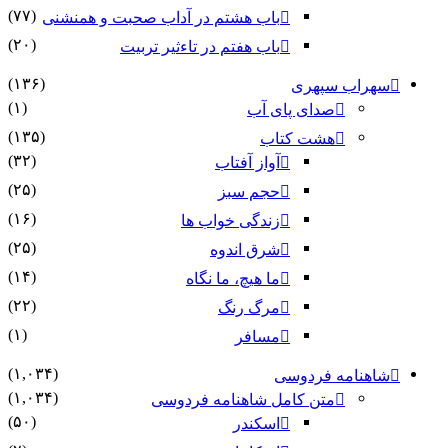
(۷۷)
باب هشتم در آداب صحبت و همنشنى
(۲۰)
باب هفتم در تاءثیر تربیت
(۱۳۶)
سهراب سپهری
(۱)
صدای پای آب
(۱۳۵)
هشت کتاب
(۳۲)
آواز آفتاب
(۲۵)
حجم سبز
(۱۶)
زندگی خواب ها
(۲۵)
شرق اندوه
(۱۴)
ما هیچ، ما نگاه
(۲۲)
مرگ رنگ
(۱)
مسافر
(۱,۰۳۴)
شاهنامه فردوسی
(۱,۰۳۴)
متن کامل شاهنامه فردوسی
(۵۰)
اسکندر