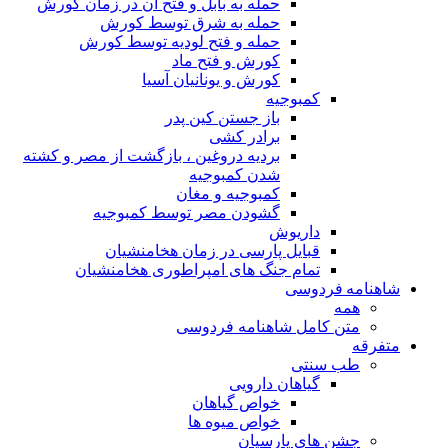
حمله به بابل و فتح آن در زمان کورش
حمله به شرق توسط کورش
حمله و فتح لودیه توسط کورش
کورش و فتح ماد
کورش و یونانیان آسیا
کمبوجیه
باز جستن کین پدر
برادر کشی
بردیه دروغین ، بازگشت از مصر و کشته
شدن کمبوجیه
کمبوجیه و مغان
گشودن مصر توسط کمبوجیه
داریوش
قبایل پارسی در زمان هخامنشیان
تمام جنگ های امپراطوری هخامنشیان
شاهنامه فردوسی
همه
متن کامل شاهنامه فردوسی
متفرقه
طب سنتی
گیاهان دارویی
خواص گیاهان
خواص میوه ها
جشن های پارسیان