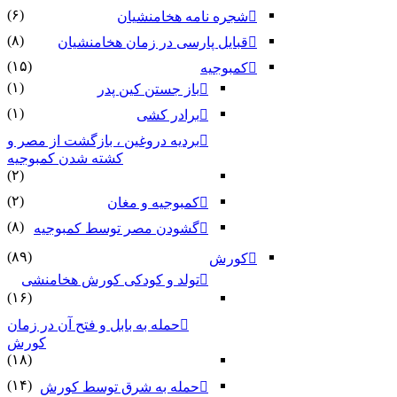
(۶)
شجره نامه هخامنشیان
(۸)
قبایل پارسی در زمان هخامنشیان
(۱۵)
کمبوجیه
(۱)
باز جستن کین پدر
(۱)
برادر کشی
بردیه دروغین ، بازگشت از مصر و
کشته شدن کمبوجیه
(۲)
(۲)
کمبوجیه و مغان
(۸)
گشودن مصر توسط کمبوجیه
(۸۹)
کورش
تولد و کودکی کورش هخامنشی
(۱۶)
حمله به بابل و فتح آن در زمان
کورش
(۱۸)
(۱۴)
حمله به شرق توسط کورش