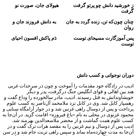
ز خورشید دانش چو پرتو گرفت هیولای جان، صورت نو
گرفت
چنان چون‌که تن، زنده گردد به جان به دانش فروزند جان و
روان
پس آموزگارت مسیحای توست دَم پاکش افسون احیای
توست
دوران نوجوانی و کسب دانش
ادیب در زادگاه خود مقدمات را آموخت و چون در سرحدات غربی
هند بین اهالی و قوای انگلیس جنگ درگرفت، پدر و دیگر
خویشاوندانش به قتل رسیدند. ادیب، مادر سالخورده را وداع گفت و
رهسپار کابل شد. وی در کابل نزد ملامحمد آل‌ناصر به کسب علوم
پرداخت و پس از دوسال راهی غزنین شد و در جوار آرامگاه سنایی و
محمود غزنوی در محلی به نام «باغ فیروزه» اقامت گزید. در آن‌جا به
کسب علوم همت گماشت و از محضر ملاسعدالدین بهرمند شد.
ادیب پس از دوسال و نیم غزنین را به مقصد هرات ترک گفت و در
آن‌جا به مدت چهارده‌ماه بماند و سپس راهی تربت جام شد و در سن