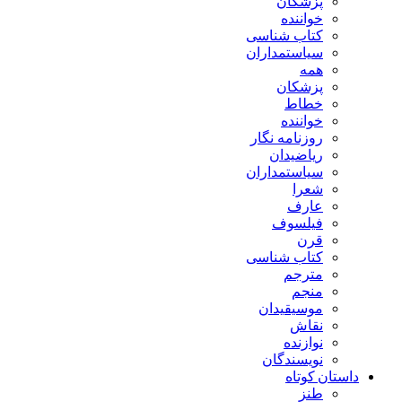
پزشکان
خواننده
کتاب شناسی
سیاستمداران
همه
پزشکان
خطاط
خواننده
روزنامه نگار
ریاضیدان
سیاستمداران
شعرا
عارف
فیلسوف
قرن
کتاب شناسی
مترجم
منجم
موسیقیدان
نقاش
نوازنده
نویسندگان
داستان کوتاه
طنز