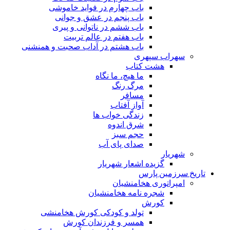
باب چهارم در فواید خاموشى
باب پنجم در عشق و جوانى
باب ششم در ناتوانى و پیرى
باب هفتم در عالم تربیت
باب هشتم در آداب صحبت و همنشنى
سهراب سپهری
هشت کتاب
ما هیچ، ما نگاه
مرگ رنگ
مسافر
آواز آفتاب
زندگی خواب ها
شرق اندوه
حجم سبز
صدای پای آب
شهریار
گزیده اشعار شهریار
تاریخ سرزمین پارس
امپراتوری هخامنشیان
شجره نامه هخامنشیان
کورش
تولد و کودکی کورش هخامنشی
همسر و فرزندان کورش