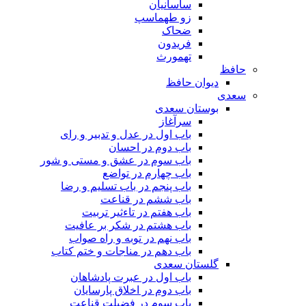
ساسانیان
زو طهماسپ‏
ضحاک
فریدون
تهمورث
حافظ
دیوان حافظ
سعدی
بوستان سعدی
سرآغاز
باب اول در عدل و تدبیر و رای
باب دوم در احسان
باب سوم در عشق و مستی و شور
باب چهارم در تواضع
باب پنجم در باب تسلیم و رضا
باب ششم در قناعت
باب هفتم در تاءثیر تربیت
باب هشتم در شکر بر عافیت
باب نهم در توبه و راه صواب
باب دهم در مناجات و ختم کتاب
گلستان سعدی
باب اول در عبرت پادشاهان
باب دوم در اخلاق پارسایان
باب سوم در فضیلت قناعت