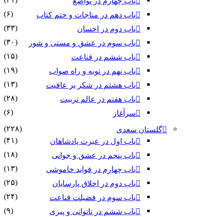
باب چهارم در تواضع
(۶)
باب دهم در مناجات و ختم کتاب
(۳۳)
باب دوم در احسان
(۳۰)
باب سوم در عشق و مستی و شور
(۱۵)
باب ششم در قناعت
(۱۹)
باب نهم در توبه و راه صواب
(۱۳)
باب هشتم در شکر بر عافیت
(۲۸)
باب هفتم در عالم تربیت
(۶)
سرآغاز
(۲۲۸)
گلستان سعدی
(۴۱)
باب اول در عبرت پادشاهان
(۱۸)
باب پنجم در عشق و جوانى
(۱۳)
باب چهارم در فواید خاموشى
(۲۵)
باب دوم در اخلاق پارسایان
(۲۴)
باب سوم در فضیلت قناعت
(۹)
باب ششم در ناتوانى و پیرى