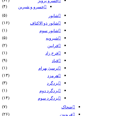
(۶۴)
خسرو پرویز
(۴)
خسرو و شیرین
(۵)
شاپور
(۱۶)
شاپور ذو الاکتاف
(۱)
شاپور سوم‏
(۵)
شیرویه
(۲)
فرایین
(۱)
فرخ زاد
(۹)
قباد
(۱)
نرسئ بهرام‏
(۱۳)
هرمزد
(۳)
یزدگرد
(۱)
یزدگرد دوم
(۱۴)
یزدگرد سوم
(۷)
ضحاک
(۲۶)
فریدون