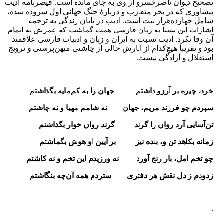
تصحیح دیوان ناصرخسرو از وی به جای مانده است. قیصرنامه ادیب
پیشاوری که در بحر متقارب و دربارهٔ جنگ جهانی اول سروده شده،
شامل چهارده‌هزار بیت است. ادیب در پایان زندگی به ترجمه
اشارات ابن سینا به زبان فارسی همت گماشت که عمرش به اتمام
آن وفا نکرد. ادیب نسبت به ایران و زبان و ادبیات فارسی علاقمند
بود و تقریبأ هیچ‌کدام از آثارش خالی از چاشنی میهن‌پرستی و ترویج
استقلال و آزادگی نیست.
خرد، چیره بر آرزو داشتم جهان را به کم‌مایه بگذاشتم
سپردم چو فرزند مریم، جهان نه شامم مهیا و نه چاشتم
تن‌آسایی آرد روان را گزند گزند روان خوار بگذاشتم
زمانه بکاهد تن و، بنده نیز بر آیین او هوش بگماشتم
چو تخم امل، بار رنج آورد نه ورزیدم این تخم و نه کاشتم
زدودم ز دل نقش هر دفتری ستردم همه آن‌چه بنگاشتم
.