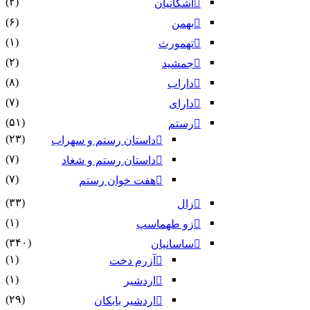
(۲)
اشکانیان
(۶)
بهمن
(۱)
تهمورث
(۲)
جمشید
(۸)
داراب
(۷)
دارای
(۵۱)
رستم
(۲۳)
داستان رستم و سهراب
(۷)
داستان رستم و شغاد
(۷)
هفت خوان رستم‏
(۳۳)
زال
(۱)
زو طهماسپ‏
(۳۴۰)
ساسانیان
(۱)
آزرم دخت
(۱)
اردشیر
(۲۹)
اردشیر بابکان