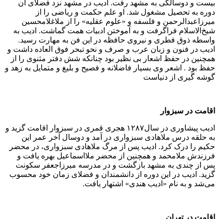
بیست و دوسالگی به مشهد رفت. ادیب در مشهد نزد فضلای آن
دوره به تحصیل مشغول شد. او علم حکمت و ریاضی را از
میرزاعبدالرحمن و فلسفه و «علوم عقلیه» را از ملاغلامحسین
شیخ‌الاسلام فراگرفت و به آموختن ادبیات همت گماشت. ادیب به
واسطه ذوق فطری و نیروی حافظه در این فن به مهارت رسید.
ادیب در فنون و زبان عرب و صرف و نحو تبحر فوق العاده داشت و
همچنین در حفظ اشعار بی نظیر بود چنانکه شش دفتر مثنوی را از
حفظ بود . اشعر وی بسیار فاضلانه و فصیح و بلیغ و متمایل به زهد و
گوشه گیری از دنیاست
اقامت در سبزوار
ادیب پیشاوری در سال۱۲۸۷ هجری قمری در سبزوار اقامت گزید و
به حلقه درس ملاهادی سبزواری در آمد و دوسال آخر عمر این
حکیم را درک کرد. ادیب پس از مرگ ملاهادی سبزواری، در محضر
فرزندش ملامحمد و همچنین از محضر ملااسماعیل بهره یافت و
پس از چندی به مشهد بازگشت و در مدرسه میرزاجعفر سکونت
گزید. ادیب در این دوره از دانشمندان و فضلای زمان خود محسوب
می‌شد و به نام «ادیب هندی» اشتهار یافت.
اقامت در تهران