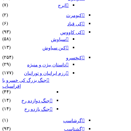
(۷)
ایرج
(۲)
کیومرث
(۶)
کی قباد
(۹۳)
کی کاووس
(۵۸)
سیاوش
(۱۳)
کین سیاوش
(۲۵۴)
کیخسرو
(۲۹)
داستان بیژن و منیژه
(۱۷۷)
رزم ایرانیان و تورانیان
جنگ بزرگ کی خسرو با
افراسیاب
(۴۴)
(۱۴)
جنگ دوازده رخ
(۱۴)
جنگ یازده رخ
(۱)
گرشاسپ
(۹۳)
گشتاسب