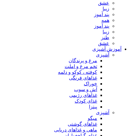
عشق
زیبا
پند آموز
همه
پند آموز
زیبا
طنز
عشق
آموزش آشپزی
آشپزی
مرغ و پرندگان
تخم مرغ و املت
کوفته ، کوکو و دلمه
غذاهای فرنگی
خوراک
آش و سوپ
غذاهای رژیمی
غذای کودک
پیتزا
آشپزی
میگو
غذاهای گوشتی
ماهی و غذاهای دریایی
غذای گیاهخواران