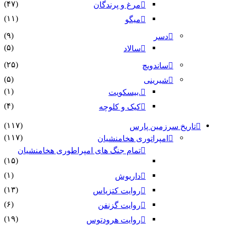
(۴۷)
مرغ و پرندگان
(۱۱)
میگو
(۹)
دسر
(۵)
سالاد
(۲۵)
ساندویچ
(۵)
شیرینی
(۱)
.بیسکویت
(۴)
کیک و کلوچه
(۱۱۷)
تاریخ سرزمین پارس
(۱۱۷)
امپراتوری هخامنشیان
تمام جنگ های امپراطوری هخامنشیان
(۱۵)
(۱)
داریوش
(۱۳)
روایت کتزیاس
(۶)
روایت گزنفن
(۱۹)
روایت هرودتوس