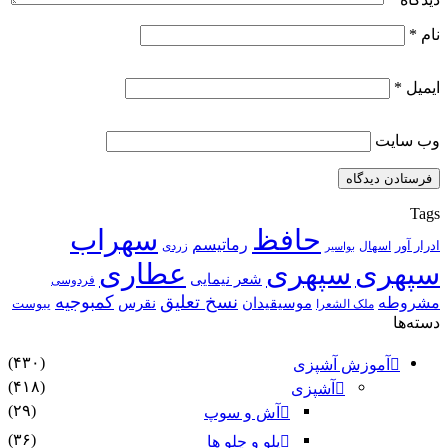
نام
*
ایمیل
*
وب‌ سایت
Tags
حافظ
سهراب
رماتیسم
ادرار آور
اسهال
زردی
بواسیر
سپهری
سپهری
عطاری
شعر نیمایی
فردوسی
نسخ تعلیق
کمبوجیه
مشروطه
موسیقیدان
نقرس
یبوست
ملک الشعرا
دسته‌ها
(۴۳۰)
آموزش آشپزی
(۴۱۸)
آشپزی
(۲۹)
آش و سوپ
(۳۶)
پلو و چلو ها