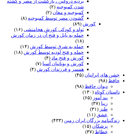
بردیه دروغین ، بازگشت از مصر و کشته
شدن کمبوجیه
(۲)
کمبوجیه و مغان
(۲)
گشودن مصر توسط کمبوجیه
(۸)
کورش
(۸۹)
تولد و کودکی کورش هخامنشی
(۱۶)
حمله به بابل و فتح آن در زمان کورش
(۱۸)
حمله به شرق توسط کورش
(۱۴)
حمله و فتح لودیه توسط کورش
(۱۸)
کورش و فتح ماد
(۴)
کورش و یونانیان آسیا
(۷)
همسر و فرزندان کورش
(۴)
جشن های ایرانیان
(۴۵)
حافظ
(۹۸)
دیوان حافظ
(۹۸)
داستان کوتاه
(۱۳۰)
پند آموز
(۶۵)
زیبا
(۳۷)
طنز
(۳۱)
عشق
(۱۱)
زندگینامه بزرگان ایران زمین
(۴۳۳)
پزشکان
(۱۵)
خطاط
(۳۷)