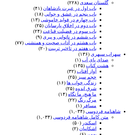
گلستان سعدی
(۲۲۸)
باب اول در عبرت پادشاهان
(۴۱)
باب پنجم در عشق و جوانى
(۱۸)
باب چهارم در فواید خاموشى
(۱۳)
باب دوم در اخلاق پارسایان
(۲۵)
باب سوم در فضیلت قناعت
(۲۴)
باب ششم در ناتوانى و پیرى
(۹)
باب هشتم در آداب صحبت و همنشنى
(۷۷)
باب هفتم در تاءثیر تربیت
(۲۰)
سهراب سپهری
(۱۳۶)
صدای پای آب
(۱)
هشت کتاب
(۱۳۵)
آواز آفتاب
(۳۲)
حجم سبز
(۲۵)
زندگی خواب ها
(۱۶)
شرق اندوه
(۲۵)
ما هیچ، ما نگاه
(۱۴)
مرگ رنگ
(۲۲)
مسافر
(۱)
شاهنامه فردوسی
(۱,۰۳۴)
متن کامل شاهنامه فردوسی
(۱,۰۳۴)
اسکندر
(۵۰)
اشکانیان
(۲)
بهمن
(۶)