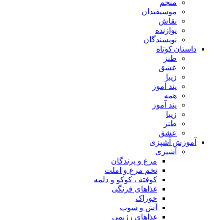
منجم
موسیقیدان
نقاش
نوازنده
نویسندگان
داستان کوتاه
طنز
عشق
زیبا
پند آموز
همه
پند آموز
زیبا
طنز
عشق
آموزش آشپزی
آشپزی
مرغ و پرندگان
تخم مرغ و املت
کوفته ، کوکو و دلمه
غذاهای فرنگی
خوراک
آش و سوپ
غذاهای رژیمی