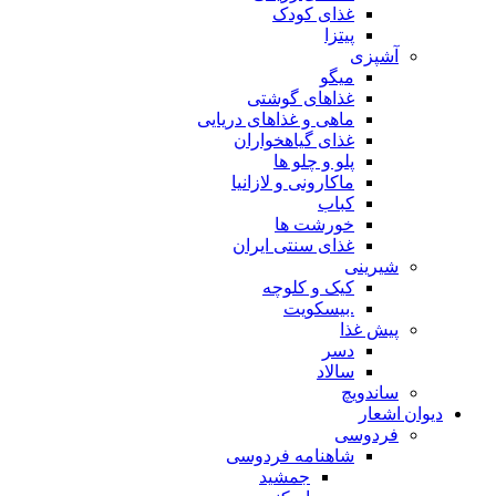
غذای کودک
پیتزا
آشپزی
میگو
غذاهای گوشتی
ماهی و غذاهای دریایی
غذای گیاهخواران
پلو و چلو ها
ماکارونی و لازانیا
کباب
خورشت ها
غذای سنتی ایران
شیرینی
کیک و کلوچه
.بیسکویت
پیش غذا
دسر
سالاد
ساندویچ
دیوان اشعار
فردوسی
شاهنامه فردوسی
جمشید