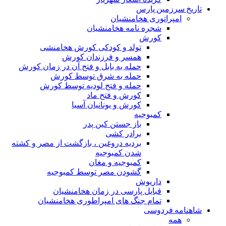
تاریخ سرزمین پارس
امپراتوری هخامنشیان
شجره نامه هخامنشیان
کورش
تولد و کودکی کورش هخامنشی
همسر و فرزندان کورش
حمله به بابل و فتح آن در زمان کورش
حمله به شرق توسط کورش
حمله و فتح لودیه توسط کورش
کورش و فتح ماد
کورش و یونانیان آسیا
کمبوجیه
باز جستن کین پدر
برادر کشی
بردیه دروغین ، بازگشت از مصر و کشته
شدن کمبوجیه
کمبوجیه و مغان
گشودن مصر توسط کمبوجیه
داریوش
قبایل پارسی در زمان هخامنشیان
تمام جنگ های امپراطوری هخامنشیان
شاهنامه فردوسی
همه