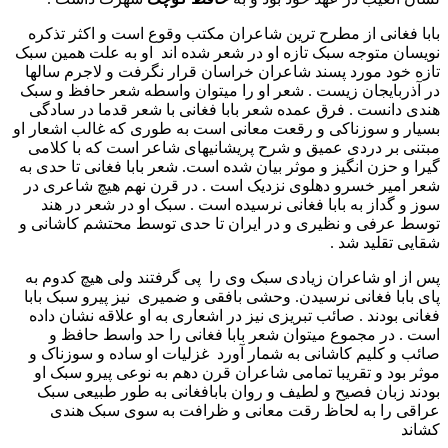
بابا فغانی از مطرح ترین شاعران مکتب وقوع است و اکثر تذکره
نویسان متوجه سبک تازه او در شعر شده اند او به علت همین سبک
تازه خود مورد پسند شاعران خراسان قرار نگرفت و لاجرم سالها
در آذربایجان زیست . شعر او را میتوان واسطه شعر حافظ و سبک
هندی دانست . فرق عمده شعر بابا فغانی با شعر قدما در سادگی
بسیار و سوزناکی و رقعت معانی است به طوری که غالب اشعار او
مبتنی بر دردی عمیق و شرح پریشانیهای شاعر است که با کلامی
گیرا و حزن انگیز و موثر بیان شده است. شعر بابا فغانی تا حدی به
شعر امیر خسرو دهلوی نزدیک است . در قرن نهم هیچ شاعری در
سوز و گداز به بابا فغانی نرسیده است . سبک او در شعر در هند
توسط عرفی و نظیری و در ایران تا حدی توسط محتشم کاشانی و
شقایی تقلید شد .
پس از او شاعران زیادی سبک وی را پی گرفتند ولی هیچ کدوم به
پای بابا فغانی نرسیدن. وحشی بافقی و ضمیری نیز پیرو سبک بابا
فغانی بودند . صائب تبریزی نیز در اشعاری به او علاقه نشان داده
است . در مجموع میتوان شعر بابا فغانی را حد واسط حافظ و
صائب و کلیم کاشانی به شمار آورد غزلیات او ساده و سوزناک و
موثر بود و تقریبا تمامی شاعران قرن دهم به نوعی پیرو سبک او
بودند زبان فصیح و لطیف و روان بابافغانی به طور طبیعی سبک
عراقی را به لحاظ رقت معانی و ظرافت به سوی سبک هندی
کشاند