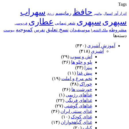
Tags
حافظ
سهراب
رماتیسم
ادرار آور
اسهال
زردی
بواسیر
سپهری
سپهری
عطاری
شعر نیمایی
فردوسی
نسخ تعلیق
کمبوجیه
مشروطه
موسیقیدان
نقرس
یبوست
ملک الشعرا
دسته‌ها
آموزش آشپزی
(۴۳۰)
آشپزی
(۴۱۸)
آش و سوپ
(۲۹)
پلو و چلو ها
(۳۶)
پیتزا
(۳۳)
پیش غذا
(۱۱)
تخم مرغ و املت
(۱۹)
خوراک
(۳۸)
خورشت ها
(۳۶)
غذاهای رژیمی
(۱)
غذاهای فرنگی
(۲۲)
غذاهای گوشتی
(۲۷)
غذای سنتی ایران
(۳۶)
غذای کودک
(۱۰)
غذای گیاهخواران
(۱۴)
کباب
(۲۰)