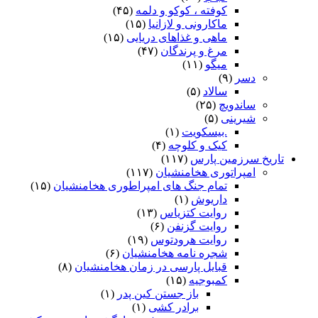
کوفته ، کوکو و دلمه
(۴۵)
ماکارونی و لازانیا
(۱۵)
ماهی و غذاهای دریایی
(۱۵)
مرغ و پرندگان
(۴۷)
میگو
(۱۱)
دسر
(۹)
سالاد
(۵)
ساندویچ
(۲۵)
شیرینی
(۵)
.بیسکویت
(۱)
کیک و کلوچه
(۴)
تاریخ سرزمین پارس
(۱۱۷)
امپراتوری هخامنشیان
(۱۱۷)
تمام جنگ های امپراطوری هخامنشیان
(۱۵)
داریوش
(۱)
روایت کتزیاس
(۱۳)
روایت گزنفن
(۶)
روایت هرودتوس
(۱۹)
شجره نامه هخامنشیان
(۶)
قبایل پارسی در زمان هخامنشیان
(۸)
کمبوجیه
(۱۵)
باز جستن کین پدر
(۱)
برادر کشی
(۱)