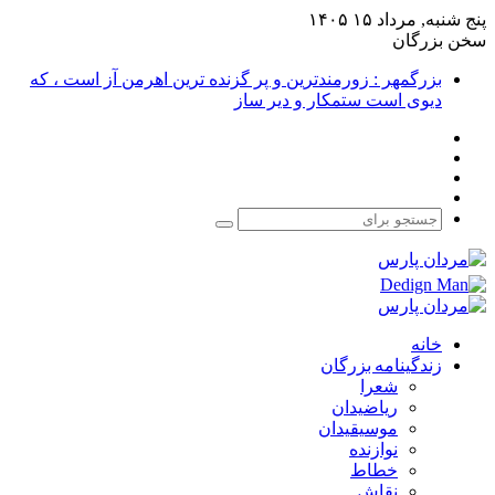
پنج شنبه, مرداد ۱۵ ۱۴۰۵
سخن بزرگان
بزرگمهر : زورمندترین و پر گزنده ترین اهرمن آز است ، که
دیوی است ستمکار و دیر ساز
فیس
X
بوک
یوتیوب
اینستاگرام
جستجو
برای
خانه
زندگینامه بزرگان
شعرا
ریاضیدان
موسیقیدان
نوازنده
خطاط
نقاش