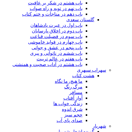
باب هشتم در شکر بر عافیت
باب نهم در توبه و راه صواب
باب دهم در مناجات و ختم کتاب
گلستان سعدی
باب اول در عبرت پادشاهان
باب دوم در اخلاق پارسایان
باب سوم در فضیلت قناعت
باب چهارم در فواید خاموشى
باب پنجم در عشق و جوانى
باب ششم در ناتوانى و پیرى
باب هفتم در عالم تربیت
باب هشتم در آداب صحبت و همنشنى
سهراب سپهری
هشت کتاب
ما هیچ، ما نگاه
مرگ رنگ
مسافر
آواز آفتاب
زندگی خواب ها
شرق اندوه
حجم سبز
صدای پای آب
شهریار
گزیده اشعار شهریار