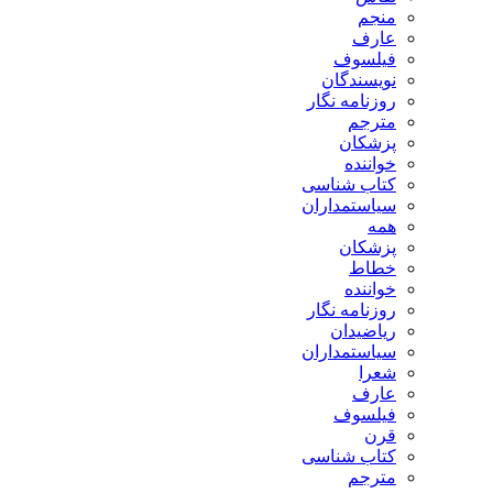
منجم
عارف
فیلسوف
نویسندگان
روزنامه نگار
مترجم
پزشکان
خواننده
کتاب شناسی
سیاستمداران
همه
پزشکان
خطاط
خواننده
روزنامه نگار
ریاضیدان
سیاستمداران
شعرا
عارف
فیلسوف
قرن
کتاب شناسی
مترجم