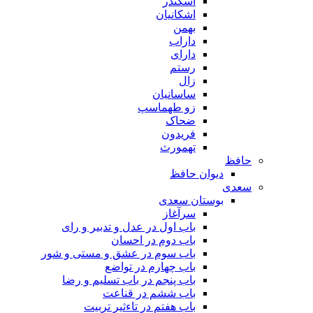
اسکندر
اشکانیان
بهمن
داراب
دارای
رستم
زال
ساسانیان
زو طهماسپ‏
ضحاک
فریدون
تهمورث
حافظ
دیوان حافظ
سعدی
بوستان سعدی
سرآغاز
باب اول در عدل و تدبیر و رای
باب دوم در احسان
باب سوم در عشق و مستی و شور
باب چهارم در تواضع
باب پنجم در باب تسلیم و رضا
باب ششم در قناعت
باب هفتم در تاءثیر تربیت