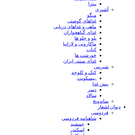
پیتزا
آشپزی
میگو
غذاهای گوشتی
ماهی و غذاهای دریایی
غذای گیاهخواران
پلو و چلو ها
ماکارونی و لازانیا
کباب
خورشت ها
غذای سنتی ایران
شیرینی
کیک و کلوچه
.بیسکویت
پیش غذا
دسر
سالاد
ساندویچ
دیوان اشعار
فردوسی
شاهنامه فردوسی
جمشید
اسکندر