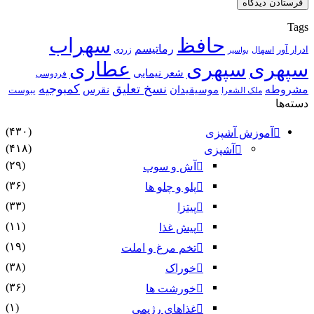
Tags
حافظ
سهراب
رماتیسم
ادرار آور
اسهال
زردی
بواسیر
سپهری
سپهری
عطاری
شعر نیمایی
فردوسی
نسخ تعلیق
کمبوجیه
مشروطه
موسیقیدان
نقرس
یبوست
ملک الشعرا
دسته‌ها
(۴۳۰)
آموزش آشپزی
(۴۱۸)
آشپزی
(۲۹)
آش و سوپ
(۳۶)
پلو و چلو ها
(۳۳)
پیتزا
(۱۱)
پیش غذا
(۱۹)
تخم مرغ و املت
(۳۸)
خوراک
(۳۶)
خورشت ها
(۱)
غذاهای رژیمی