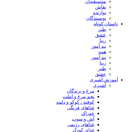
موسیقیدان
نقاش
نوازنده
نویسندگان
داستان کوتاه
طنز
عشق
زیبا
پند آموز
همه
پند آموز
زیبا
طنز
عشق
آموزش آشپزی
آشپزی
مرغ و پرندگان
تخم مرغ و املت
کوفته ، کوکو و دلمه
غذاهای فرنگی
خوراک
آش و سوپ
غذاهای رژیمی
غذای کودک