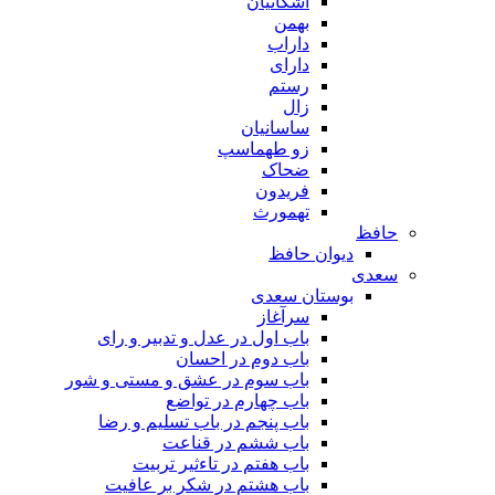
اشکانیان
بهمن
داراب
دارای
رستم
زال
ساسانیان
زو طهماسپ‏
ضحاک
فریدون
تهمورث
حافظ
دیوان حافظ
سعدی
بوستان سعدی
سرآغاز
باب اول در عدل و تدبیر و رای
باب دوم در احسان
باب سوم در عشق و مستی و شور
باب چهارم در تواضع
باب پنجم در باب تسلیم و رضا
باب ششم در قناعت
باب هفتم در تاءثیر تربیت
باب هشتم در شکر بر عافیت