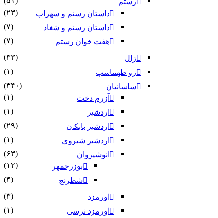
(۵۱)
رستم
(۲۳)
داستان رستم و سهراب
(۷)
داستان رستم و شغاد
(۷)
هفت خوان رستم‏
(۳۳)
زال
(۱)
زو طهماسپ‏
(۳۴۰)
ساسانیان
(۱)
آزرم دخت
(۱)
اردشیر
(۲۹)
اردشیر بابکان
(۱)
اردشیر شیروی
(۶۳)
انوشیروان
(۱۲)
بوزرجمهر
(۴)
شطرنج
(۳)
اورمزد
(۱)
اورمزد نرسى‏