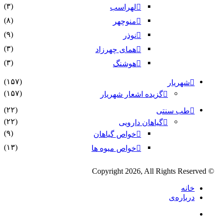
(۳)
لهراسب
(۸)
منوچهر
(۹)
نوذر
(۳)
هماى چهرزاد
(۳)
هوشنگ
(۱۵۷)
شهریار
(۱۵۷)
گزیده اشعار شهریار
(۲۲)
طب سنتی
(۲۲)
گیاهان دارویی
(۹)
خواص گیاهان
(۱۳)
خواص میوه ها
© Copyright 2026, All Rights Reserved
خانه
درباره‌ی
فیس