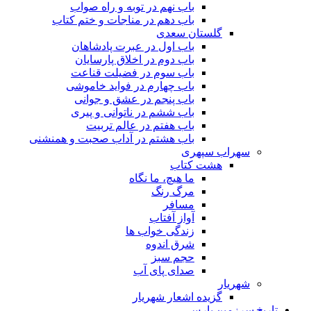
باب نهم در توبه و راه صواب
باب دهم در مناجات و ختم کتاب
گلستان سعدی
باب اول در عبرت پادشاهان
باب دوم در اخلاق پارسایان
باب سوم در فضیلت قناعت
باب چهارم در فواید خاموشى
باب پنجم در عشق و جوانى
باب ششم در ناتوانى و پیرى
باب هفتم در عالم تربیت
باب هشتم در آداب صحبت و همنشنى
سهراب سپهری
هشت کتاب
ما هیچ، ما نگاه
مرگ رنگ
مسافر
آواز آفتاب
زندگی خواب ها
شرق اندوه
حجم سبز
صدای پای آب
شهریار
گزیده اشعار شهریار
تاریخ سرزمین پارس