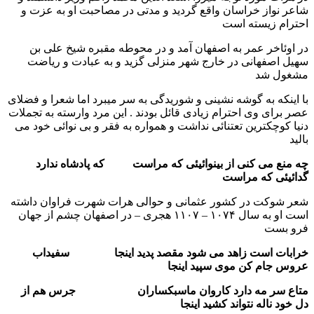
شاعر نواز خراسان واقع گردید و مدتی در مصاحبت او به عزت و
احترام زیسته است
در اوئاخر عمر به اصفهان آمد و در محوطه مقبره شیخ علی بن
سهیل اصفهانی در خارج شهر منزلی گزید و به عبادت و ریاضت
مشغول شد
با اینکه به گوشه نشینی و شوریدگی به سر میبرد اما شعرا و فضلای
عصر برای وی احترام زیادی قائل بودند . این مرد وارسته به تجملات
دنیا کوچکترین تعتنائی نداشت و همواره به فقر و بی نوائی خود می
بالید
چه منع می کنی از بینوائیئی که مراست که پادشاه ندارد
گدائیئی که مراست
شعر شوکت در کشور عثمانی و حوالی هرات شهرت فراوان داشته
است او به سال ۱۰۷۴ – ۱۱۰۷ هجری – در اصفهان چشم از جهان
فرو بست
خرابات است زاهد می شود مقصد پدید اینجا سفیداب
عروس جام کن موی سپید اینجا
متاع سر مه دارد کاروان ماسبکساران جرس هم از
دل خود ناله نتواند کشید اینجا