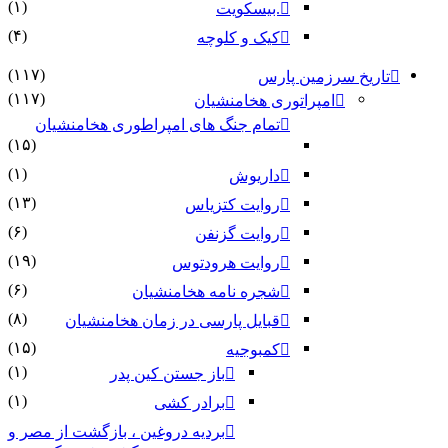
(۱)
.بیسکویت
(۴)
کیک و کلوچه
(۱۱۷)
تاریخ سرزمین پارس
(۱۱۷)
امپراتوری هخامنشیان
تمام جنگ های امپراطوری هخامنشیان
(۱۵)
(۱)
داریوش
(۱۳)
روایت کتزیاس
(۶)
روایت گزنفن
(۱۹)
روایت هرودتوس
(۶)
شجره نامه هخامنشیان
(۸)
قبایل پارسی در زمان هخامنشیان
(۱۵)
کمبوجیه
(۱)
باز جستن کین پدر
(۱)
برادر کشی
بردیه دروغین ، بازگشت از مصر و