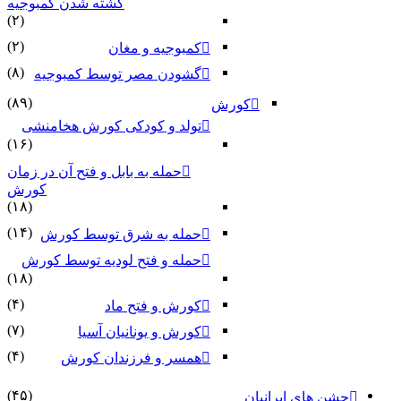
کشته شدن کمبوجیه
(۲)
(۲)
کمبوجیه و مغان
(۸)
گشودن مصر توسط کمبوجیه
(۸۹)
کورش
تولد و کودکی کورش هخامنشی
(۱۶)
حمله به بابل و فتح آن در زمان
کورش
(۱۸)
(۱۴)
حمله به شرق توسط کورش
حمله و فتح لودیه توسط کورش
(۱۸)
(۴)
کورش و فتح ماد
(۷)
کورش و یونانیان آسیا
(۴)
همسر و فرزندان کورش
(۴۵)
جشن های ایرانیان