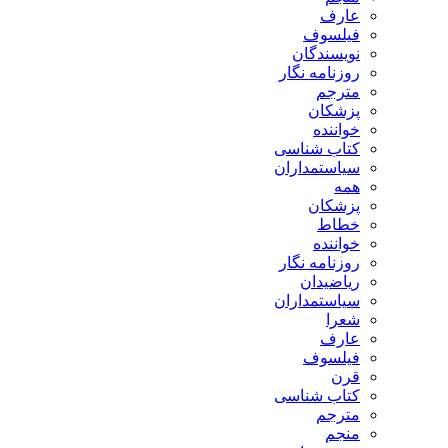
عارف
فیلسوف
نویسندگان
روزنامه نگار
مترجم
پزشکان
خواننده
کتاب شناسی
سیاستمداران
همه
پزشکان
خطاط
خواننده
روزنامه نگار
ریاضیدان
سیاستمداران
شعرا
عارف
فیلسوف
قرن
کتاب شناسی
مترجم
منجم