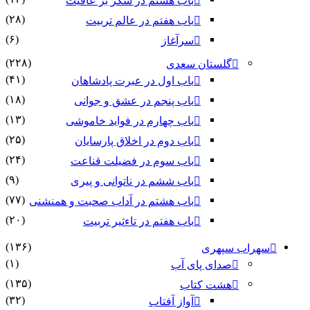
باب هشتم در شکر بر عافیت
(۲۸)
باب هفتم در عالم تربیت
(۶)
سرآغاز
(۲۲۸)
گلستان سعدی
(۴۱)
باب اول در عبرت پادشاهان
(۱۸)
باب پنجم در عشق و جوانى
(۱۳)
باب چهارم در فواید خاموشى
(۲۵)
باب دوم در اخلاق پارسایان
(۲۴)
باب سوم در فضیلت قناعت
(۹)
باب ششم در ناتوانى و پیرى
(۷۷)
باب هشتم در آداب صحبت و همنشنى
(۲۰)
باب هفتم در تاءثیر تربیت
(۱۳۶)
سهراب سپهری
(۱)
صدای پای آب
(۱۳۵)
هشت کتاب
(۳۲)
آواز آفتاب