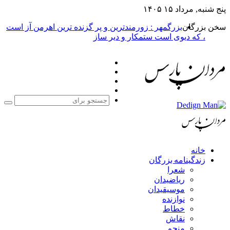
پنج شنبه, مرداد ۱۵ ۱۴۰۵
سخن بزرگان
بزرگمهر : زورمندترین و پر گزنده ترین اهرمن آز است
، که دیوی است ستمکار و دیر ساز
فیس
X
بوک
یوتیوب
اینستاگرام
جست
برا
خانه
زندگینامه بزرگان
شعرا
ریاضیدان
موسیقیدان
نوازنده
خطاط
نقاش
منجم