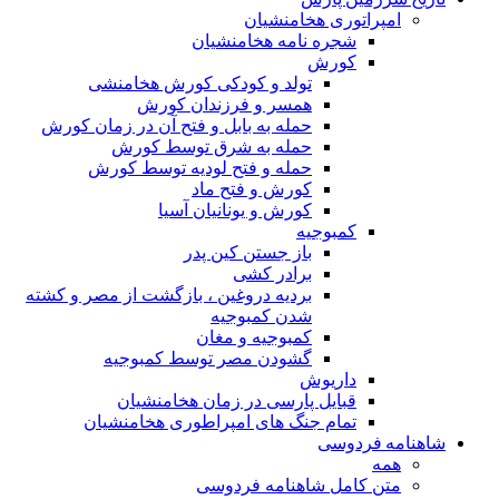
امپراتوری هخامنشیان
شجره نامه هخامنشیان
کورش
تولد و کودکی کورش هخامنشی
همسر و فرزندان کورش
حمله به بابل و فتح آن در زمان کورش
حمله به شرق توسط کورش
حمله و فتح لودیه توسط کورش
کورش و فتح ماد
کورش و یونانیان آسیا
کمبوجیه
باز جستن کین پدر
برادر کشی
بردیه دروغین ، بازگشت از مصر و کشته
شدن کمبوجیه
کمبوجیه و مغان
گشودن مصر توسط کمبوجیه
داریوش
قبایل پارسی در زمان هخامنشیان
تمام جنگ های امپراطوری هخامنشیان
شاهنامه فردوسی
همه
متن کامل شاهنامه فردوسی