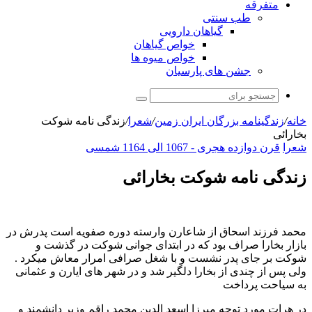
متفرقه
طب سنتی
گیاهان دارویی
خواص گیاهان
خواص میوه ها
جشن های پارسیان
جستجو
برای
خانه
/
زندگینامه بزرگان ایران زمین
/
شعرا
/
زندگی نامه شوکت
بخارائی
شعرا
قرن دوازده هجری - 1067 الی 1164 شمسی
زندگی نامه شوکت بخارائی
محمد فرزند اسحاق از شاعارن وارسته دوره صفویه است پدرش در
بازار بخارا صراف بود که در ابتدای جوانی شوکت در گذشت و
شوکت بر جای پدر نشست و با شغل صرافی امرار معاش میکرد .
ولی پس از چندی از بخارا دلگیر شد و در شهر های ایارن و عثمانی
به سیاحت پرداخت
در هرات مورد توجه میرزا اسعد الدین محمد راقم وزیر دانشمند و