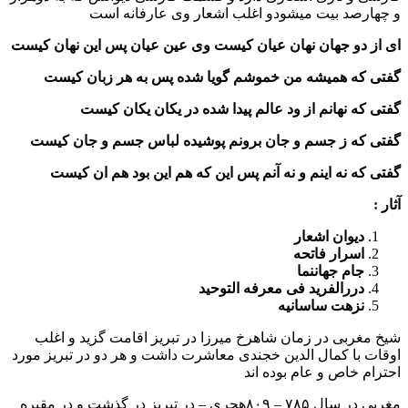
و چهارصد بیت میشودو اغلب اشعار وی عارفانه است
ای از دو جهان نهان عیان کیست وی عین عیان پس این نهان کیست
گفتی که همیشه من خموشم گویا شده پس به هر زبان کیست
گفتی که نهانم از ود عالم پیدا شده در یکان یکان کیست
گفتی که ز جسم و جان برونم پوشیده لباس جسم و جان کیست
گفتی که نه اینم و نه آنم پس این که هم این بود هم ان کیست
آثار :
دیوان اشعار
اسرار فاتحه
جام جهاننما
دررالفرید فی معرفه التوحید
نزهت ساسانیه
شیخ مغربی در زمان شاهرخ میرزا در تبریز اقامت گزید و اغلب
اوقات با کمال الدین خجندی معاشرت داشت و هر دو در تبریز مورد
احترام خاص و عام بوده اند
مغربی در سال ۷۸۵ – ۸۰۹هجری – در تبریز در گذشت و در مقبره