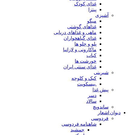
غذای کودک
پیتزا
آشپزی
میگو
غذاهای گوشتی
ماهی و غذاهای دریایی
غذای گیاهخواران
پلو و چلو ها
ماکارونی و لازانیا
کباب
خورشت ها
غذای سنتی ایران
شیرینی
کیک و کلوچه
.بیسکویت
پیش غذا
دسر
سالاد
ساندویچ
دیوان اشعار
فردوسی
شاهنامه فردوسی
جمشید