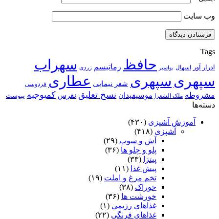
وب‌ سایت
Tags
حافظ
سهراب
رماتیسم
ادرار آور
اسهال
زردی
بواسیر
سپهری
سپهری
عطاری
شعر نیمایی
فردوسی
نسخ تعلیق
کمبوجیه
مشروطه
موسیقیدان
نقرس
یبوست
ملک الشعرا
دسته‌ها
آموزش آشپزی
(۴۳۰)
آشپزی
(۴۱۸)
آش و سوپ
(۲۹)
پلو و چلو ها
(۳۶)
پیتزا
(۳۳)
پیش غذا
(۱۱)
تخم مرغ و املت
(۱۹)
خوراک
(۳۸)
خورشت ها
(۳۶)
غذاهای رژیمی
(۱)
غذاهای فرنگی
(۲۲)