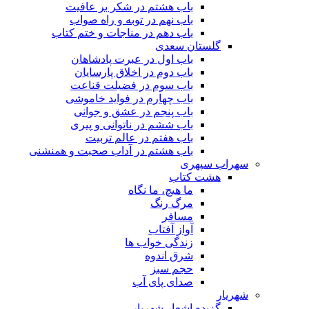
باب هشتم در شکر بر عافیت
باب نهم در توبه و راه صواب
باب دهم در مناجات و ختم کتاب
گلستان سعدی
باب اول در عبرت پادشاهان
باب دوم در اخلاق پارسایان
باب سوم در فضیلت قناعت
باب چهارم در فواید خاموشى
باب پنجم در عشق و جوانى
باب ششم در ناتوانى و پیرى
باب هفتم در عالم تربیت
باب هشتم در آداب صحبت و همنشنى
سهراب سپهری
هشت کتاب
ما هیچ، ما نگاه
مرگ رنگ
مسافر
آواز آفتاب
زندگی خواب ها
شرق اندوه
حجم سبز
صدای پای آب
شهریار
گزیده اشعار شهریار