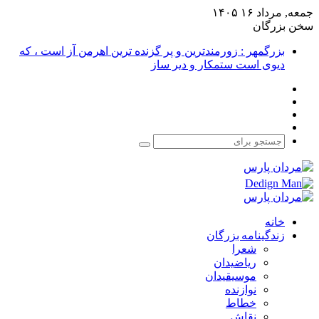
جمعه, مرداد ۱۶ ۱۴۰۵
سخن بزرگان
بزرگمهر : زورمندترین و پر گزنده ترین اهرمن آز است ، که
دیوی است ستمکار و دیر ساز
فیس
X
بوک
یوتیوب
اینستاگرام
جستجو
برای
خانه
زندگینامه بزرگان
شعرا
ریاضیدان
موسیقیدان
نوازنده
خطاط
نقاش