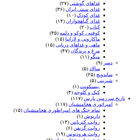
غذاهای گوشتی
(۲۷)
غذای سنتی ایران
(۳۶)
غذای کودک
(۱۰)
غذای گیاهخواران
(۱۴)
کباب
(۲۰)
کوفته ، کوکو و دلمه
(۴۵)
ماکارونی و لازانیا
(۱۵)
ماهی و غذاهای دریایی
(۱۵)
مرغ و پرندگان
(۴۷)
میگو
(۱۱)
دسر
(۹)
سالاد
(۵)
ساندویچ
(۲۵)
شیرینی
(۵)
.بیسکویت
(۱)
کیک و کلوچه
(۴)
تاریخ سرزمین پارس
(۱۱۷)
امپراتوری هخامنشیان
(۱۱۷)
تمام جنگ های امپراطوری هخامنشیان
(۱۵)
داریوش
(۱)
روایت کتزیاس
(۱۳)
روایت گزنفن
(۶)
روایت هرودتوس
(۱۹)
شجره نامه هخامنشیان
(۶)