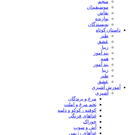
منجم
موسیقیدان
نقاش
نوازنده
نویسندگان
داستان کوتاه
طنز
عشق
زیبا
پند آموز
همه
پند آموز
زیبا
طنز
عشق
آموزش آشپزی
آشپزی
مرغ و پرندگان
تخم مرغ و املت
کوفته ، کوکو و دلمه
غذاهای فرنگی
خوراک
آش و سوپ
غذاهای رژیمی