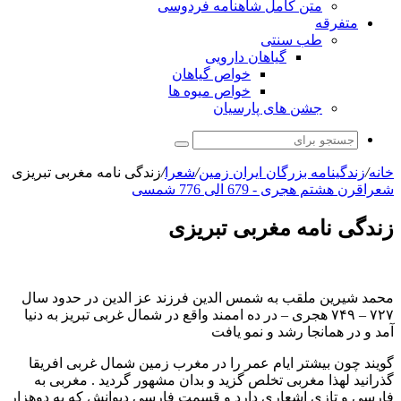
متن کامل شاهنامه فردوسی
متفرقه
طب سنتی
گیاهان دارویی
خواص گیاهان
خواص میوه ها
جشن های پارسیان
جستجو
برای
خانه
/
زندگینامه بزرگان ایران زمین
/
شعرا
/
زندگی نامه مغربی تبریزی
شعرا
قرن هشتم هجری - 679 الی 776 شمسی
زندگی نامه مغربی تبریزی
محمد شیرین ملقب به شمس الدین فرزند عز الدین در حدود سال
۷۲۷ – ۷۴۹ هجری – در ده اممند واقع در شمال غربی تبریز به دنیا
آمد و در همانجا رشد و نمو یافت
گویند چون بیشتر ایام عمر را در مغرب زمین شمال غربی افریقا
گذرانید لهذا مغربی تخلص گزید و بدان مشهور گردید . مغربی به
فارسی و تازی اشعاری دارد و قسمت فارسی دیوانش که به دوهزار