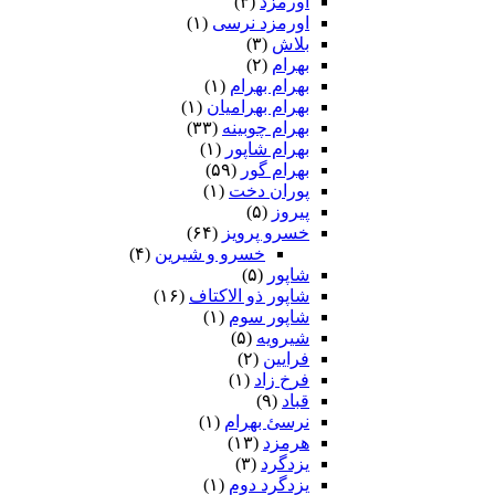
اورمزد
(۳)
اورمزد نرسى‏
(۱)
بلاش
(۳)
بهرام
(۲)
بهرام بهرام
(۱)
بهرام بهرامیان‏
(۱)
بهرام چوبینه
(۳۳)
بهرام شاپور
(۱)
بهرام گور
(۵۹)
پوران دخت
(۱)
پیروز
(۵)
خسرو پرویز
(۶۴)
خسرو و شیرین
(۴)
شاپور
(۵)
شاپور ذو الاکتاف
(۱۶)
شاپور سوم‏
(۱)
شیرویه
(۵)
فرایین
(۲)
فرخ زاد
(۱)
قباد
(۹)
نرسئ بهرام‏
(۱)
هرمزد
(۱۳)
یزدگرد
(۳)
یزدگرد دوم
(۱)