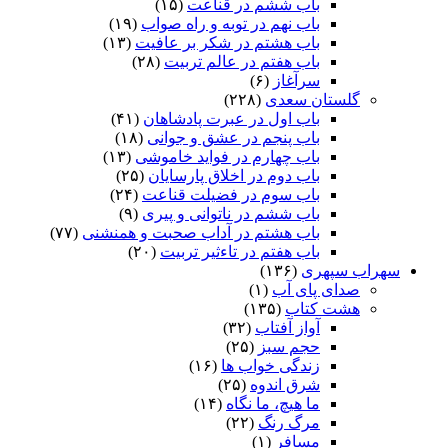
باب ششم در قناعت
(۱۵)
باب نهم در توبه و راه صواب
(۱۹)
باب هشتم در شکر بر عافیت
(۱۳)
باب هفتم در عالم تربیت
(۲۸)
سرآغاز
(۶)
گلستان سعدی
(۲۲۸)
باب اول در عبرت پادشاهان
(۴۱)
باب پنجم در عشق و جوانى
(۱۸)
باب چهارم در فواید خاموشى
(۱۳)
باب دوم در اخلاق پارسایان
(۲۵)
باب سوم در فضیلت قناعت
(۲۴)
باب ششم در ناتوانى و پیرى
(۹)
باب هشتم در آداب صحبت و همنشنى
(۷۷)
باب هفتم در تاءثیر تربیت
(۲۰)
سهراب سپهری
(۱۳۶)
صدای پای آب
(۱)
هشت کتاب
(۱۳۵)
آواز آفتاب
(۳۲)
حجم سبز
(۲۵)
زندگی خواب ها
(۱۶)
شرق اندوه
(۲۵)
ما هیچ، ما نگاه
(۱۴)
مرگ رنگ
(۲۲)
مسافر
(۱)