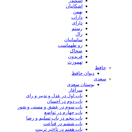
اسکندر
اشکانیان
بهمن
داراب
دارای
رستم
زال
ساسانیان
زو طهماسپ‏
ضحاک
فریدون
تهمورث
حافظ
دیوان حافظ
سعدی
بوستان سعدی
سرآغاز
باب اول در عدل و تدبیر و رای
باب دوم در احسان
باب سوم در عشق و مستی و شور
باب چهارم در تواضع
باب پنجم در باب تسلیم و رضا
باب ششم در قناعت
باب هفتم در تاءثیر تربیت