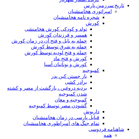
تاریخ سرزمین پارس
امپراتوری هخامنشیان
شجره نامه هخامنشیان
کورش
تولد و کودکی کورش هخامنشی
همسر و فرزندان کورش
حمله به بابل و فتح آن در زمان کورش
حمله به شرق توسط کورش
حمله و فتح لودیه توسط کورش
کورش و فتح ماد
کورش و یونانیان آسیا
کمبوجیه
باز جستن کین پدر
برادر کشی
بردیه دروغین ، بازگشت از مصر و کشته
شدن کمبوجیه
کمبوجیه و مغان
گشودن مصر توسط کمبوجیه
داریوش
قبایل پارسی در زمان هخامنشیان
تمام جنگ های امپراطوری هخامنشیان
شاهنامه فردوسی
همه