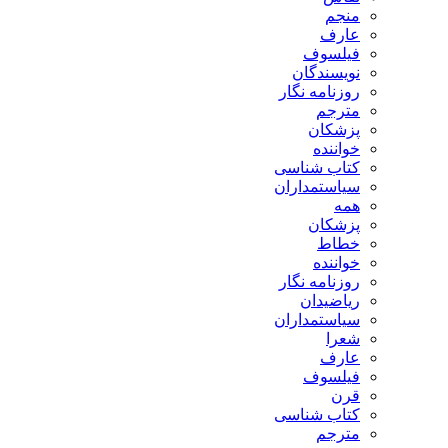
منجم
عارف
فیلسوف
نویسندگان
روزنامه نگار
مترجم
پزشکان
خواننده
کتاب شناسی
سیاستمداران
همه
پزشکان
خطاط
خواننده
روزنامه نگار
ریاضیدان
سیاستمداران
شعرا
عارف
فیلسوف
قرن
کتاب شناسی
مترجم