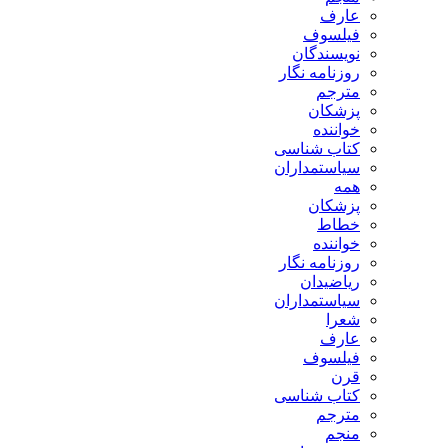
عارف
فیلسوف
نویسندگان
روزنامه نگار
مترجم
پزشکان
خواننده
کتاب شناسی
سیاستمداران
همه
پزشکان
خطاط
خواننده
روزنامه نگار
ریاضیدان
سیاستمداران
شعرا
عارف
فیلسوف
قرن
کتاب شناسی
مترجم
منجم