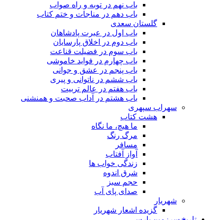
باب نهم در توبه و راه صواب
باب دهم در مناجات و ختم کتاب
گلستان سعدی
باب اول در عبرت پادشاهان
باب دوم در اخلاق پارسایان
باب سوم در فضیلت قناعت
باب چهارم در فواید خاموشى
باب پنجم در عشق و جوانى
باب ششم در ناتوانى و پیرى
باب هفتم در عالم تربیت
باب هشتم در آداب صحبت و همنشنى
سهراب سپهری
هشت کتاب
ما هیچ، ما نگاه
مرگ رنگ
مسافر
آواز آفتاب
زندگی خواب ها
شرق اندوه
حجم سبز
صدای پای آب
شهریار
گزیده اشعار شهریار
تاریخ سرزمین پارس