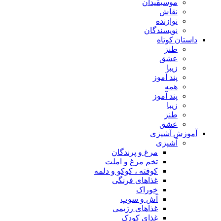
موسیقیدان
نقاش
نوازنده
نویسندگان
داستان کوتاه
طنز
عشق
زیبا
پند آموز
همه
پند آموز
زیبا
طنز
عشق
آموزش آشپزی
آشپزی
مرغ و پرندگان
تخم مرغ و املت
کوفته ، کوکو و دلمه
غذاهای فرنگی
خوراک
آش و سوپ
غذاهای رژیمی
غذای کودک