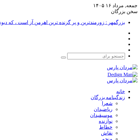
جمعه, مرداد ۱۶ ۱۴۰۵
سخن بزرگان
بزرگمهر : زورمندترین و پر گزنده ترین اهرمن آز است ، که دی
فیس
X
بوک
یوتیوب
اینستاگرام
جستجو
برای
خانه
زندگینامه بزرگان
شعرا
ریاضیدان
موسیقیدان
نوازنده
خطاط
نقاش
منجم