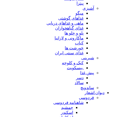
پیتزا
آشپزی
میگو
غذاهای گوشتی
ماهی و غذاهای دریایی
غذای گیاهخواران
پلو و چلو ها
ماکارونی و لازانیا
کباب
خورشت ها
غذای سنتی ایران
شیرینی
کیک و کلوچه
.بیسکویت
پیش غذا
دسر
سالاد
ساندویچ
دیوان اشعار
فردوسی
شاهنامه فردوسی
جمشید
اسکندر