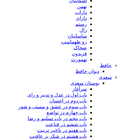
اشکانیان
بهمن
داراب
دارای
رستم
زال
ساسانیان
زو طهماسپ‏
ضحاک
فریدون
تهمورث
حافظ
دیوان حافظ
سعدی
بوستان سعدی
سرآغاز
باب اول در عدل و تدبیر و رای
باب دوم در احسان
باب سوم در عشق و مستی و شور
باب چهارم در تواضع
باب پنجم در باب تسلیم و رضا
باب ششم در قناعت
باب هفتم در تاءثیر تربیت
باب هشتم در شکر بر عافیت