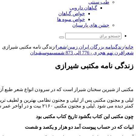
طب سنتی
گیاهان دارویی
خواص گیاهان
خواص میوه ها
جشن های پارسیان
جستجو
برای
خانه
/
زندگینامه بزرگان ایران زمین
/
شعرا
/
زندگی نامه مکتبی شیرازی
شعرا
قرن نهم هجری - 776 الی 873 شمسی
موسیقیدان
زندگی نامه مکتبی شیرازی
مکتبی از شیرین سخنان شیراز است که در سرودن انواع شعر طبع آز
لیلی و مجنون مکتبی پس از لیلی و مجنون نظامی بهترین و لطیف ترین 
کمتر دیده می شود .لیلی و مجنون مکتبی ۲۱۶۰ بیت و در اواخر عمر شاعر سروده شده است . چنانکه در پایان داستان گوید :
چون مکتبی این کتاب بگشود تاریخ کتاب مکتبی بود
ابیات که در حساب پیوست آمد دو هزار و یکصد و شصت