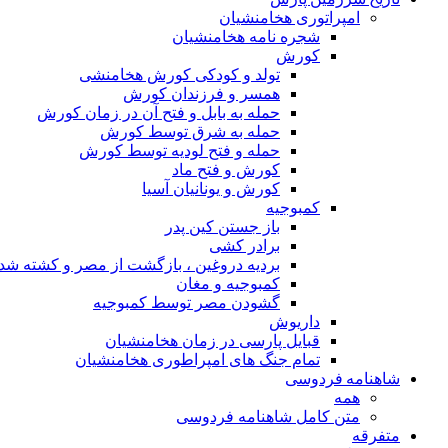
امپراتوری هخامنشیان
شجره نامه هخامنشیان
کورش
تولد و کودکی کورش هخامنشی
همسر و فرزندان کورش
حمله به بابل و فتح آن در زمان کورش
حمله به شرق توسط کورش
حمله و فتح لودیه توسط کورش
کورش و فتح ماد
کورش و یونانیان آسیا
کمبوجیه
باز جستن کین پدر
برادر کشی
بردیه دروغین ، بازگشت از مصر و کشته شد
کمبوجیه و مغان
گشودن مصر توسط کمبوجیه
داریوش
قبایل پارسی در زمان هخامنشیان
تمام جنگ های امپراطوری هخامنشیان
شاهنامه فردوسی
همه
متن کامل شاهنامه فردوسی
متفرقه