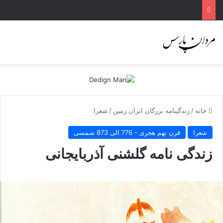
خانه
/
زندگینامه بزرگان ایران زمین
/
شعرا
شعرا
قرن نهم هجری - 776 الی 873 شمسی
زندگی نامه گلشنی آذربایجانی