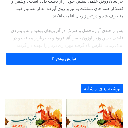
خراسان رونق علمی پیشین خود ار از دست داده است . وشعرا و
فضلا از همه جای مملکت به تبریز روی آورده اند از تصمیم خود
منصرف شد و در تبریز رحل اقامت افکند
پس از چندی آوازه فضل و هنرش در آذربایجان پیچید و به پایمردی
قاضی حسن وزیر اوزون حسن آق قویونلو به دربار راه یافت و در
اندک زمانی کارش بالا گرفته مهرداری دربار را عهده دار گردید
نمایش بیشتر
گلشنی تا انقراض سلسله آق قویونلو مورد عزت و احترام بود ولی از
آغاز حکومت صفویه که در دوره ترقی تصوف در ایران پایان پذیرفت
او چون مذهب تسنن داشته ناگزیر تبریز را به قصد مصر ترک گفت .
در مصر خانقاهی تربیت داد و بقیه عمر را به عبادت و ارساد گذرانید
نوشته های مشابه
شیخ ابراهیم از دوستان نزدیک جلال الدین دوانی و شاعر نامی عبد
الرحمن جامی بوده است . شیخ علاوه بر دیوان قصائد و غزلیاتش که
به ۲۰ هزار بیت می رسد یک مثنوی دارد چهل هزار بیت که آن رابه
پیری از مثنوی مولوی سروده است