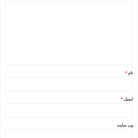
د
گلشنی از همه اسباب جهان مستغنی است قله قاف قناعت چو هما
ی
می طلبد
د
گ
ا
.
ه
*
نام
*
ایمیل
*
وب‌ سایت