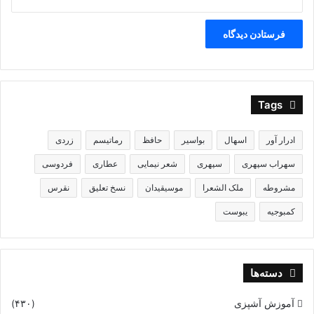
Tags
ادرار آور
اسهال
بواسیر
حافظ
رماتیسم
زردی
سهراب سپهری
سپهری
شعر نیمایی
عطاری
فردوسی
مشروطه
ملک الشعرا
موسیقیدان
نسخ تعلیق
نقرس
کمبوجیه
یبوست
دسته‌ها
آموزش آشپزی
(۴۳۰)