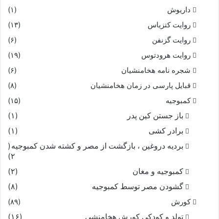
داریوش
(۱)
روایت کتزیاس
(۱۳)
روایت گزنفن
(۶)
روایت هرودتوس
(۱۹)
شجره نامه هخامنشیان
(۶)
قبایل پارسی در زمان هخامنشیان
(۸)
کمبوجیه
(۱۵)
باز جستن کین پدر
(۱)
برادر کشی
(۱)
بردیه دروغین ، بازگشت از مصر و کشته شدن کمبوجیه
(
۲)
کمبوجیه و مغان
(۲)
گشودن مصر توسط کمبوجیه
(۸)
کورش
(۸۹)
تولد و کودکی کورش هخامنشی
(۱۶)