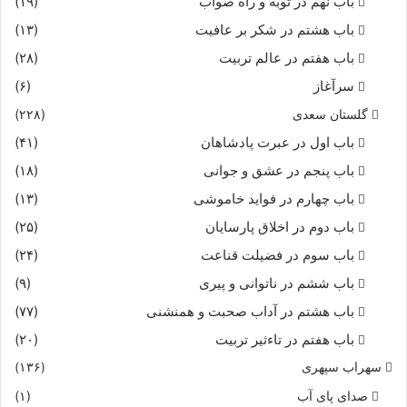
باب نهم در توبه و راه صواب
(۱۹)
باب هشتم در شکر بر عافیت
(۱۳)
باب هفتم در عالم تربیت
(۲۸)
سرآغاز
(۶)
گلستان سعدی
(۲۲۸)
باب اول در عبرت پادشاهان
(۴۱)
باب پنجم در عشق و جوانى
(۱۸)
باب چهارم در فواید خاموشى
(۱۳)
باب دوم در اخلاق پارسایان
(۲۵)
باب سوم در فضیلت قناعت
(۲۴)
باب ششم در ناتوانى و پیرى
(۹)
باب هشتم در آداب صحبت و همنشنى
(۷۷)
باب هفتم در تاءثیر تربیت
(۲۰)
سهراب سپهری
(۱۳۶)
صدای پای آب
(۱)