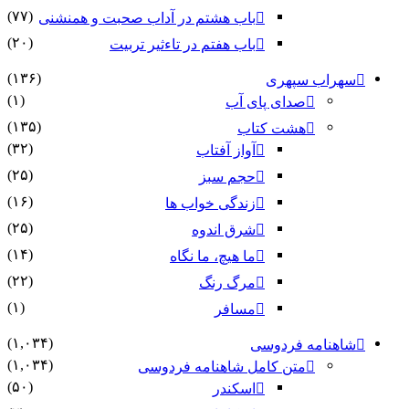
(۷۷)
باب هشتم در آداب صحبت و همنشنى
(۲۰)
باب هفتم در تاءثیر تربیت
(۱۳۶)
سهراب سپهری
(۱)
صدای پای آب
(۱۳۵)
هشت کتاب
(۳۲)
آواز آفتاب
(۲۵)
حجم سبز
(۱۶)
زندگی خواب ها
(۲۵)
شرق اندوه
(۱۴)
ما هیچ، ما نگاه
(۲۲)
مرگ رنگ
(۱)
مسافر
(۱,۰۳۴)
شاهنامه فردوسی
(۱,۰۳۴)
متن کامل شاهنامه فردوسی
(۵۰)
اسکندر