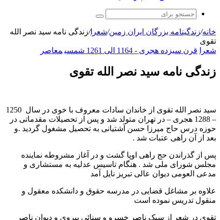
جستجو
برای
خانه
/
زندگینامه بزرگان ایران زمین
/
شعرا
/
زندگی نامه سید نصر الله
تقوی
شعرا
قرن سیزده هجری - 1164 الی 1261 شمسی
معاصر
زندگی نامه سید نصر الله تقوی
سید نصر الله تقوی از خاندان سادات معروف با خوی در سال 1250
– 1288 هجری – در تهران متولد شد و پس از تحصیلات مقدماتی در
حوزه درس حاج میرزا حسن آشتیانی به تحصیل مشغول گردید .و
بعد از آن راهی عتبات شد .
پس از گذراندن حج راهی اوپا گشت و در آغاز مشروطه نماینده
مجلس شورای ملی شد . هنگام تاسیس عدلیه به مستشاری و
مدعی العومی دیوان عالی تبریز نایل آمد
علاوه بر مشاغل قضایی در مدرسه حقوق و دانشکده معقول و
منقول تدریس نموده است
تقوی در شعر از سبک ناصر خسرو و سنائی پیروی و دیوان ناصر