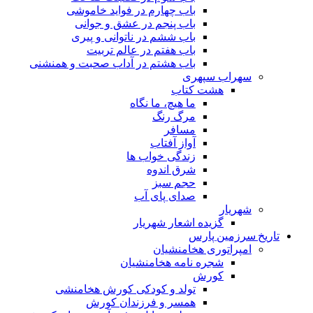
باب چهارم در فواید خاموشى
باب پنجم در عشق و جوانى
باب ششم در ناتوانى و پیرى
باب هفتم در عالم تربیت
باب هشتم در آداب صحبت و همنشنى
سهراب سپهری
هشت کتاب
ما هیچ، ما نگاه
مرگ رنگ
مسافر
آواز آفتاب
زندگی خواب ها
شرق اندوه
حجم سبز
صدای پای آب
شهریار
گزیده اشعار شهریار
تاریخ سرزمین پارس
امپراتوری هخامنشیان
شجره نامه هخامنشیان
کورش
تولد و کودکی کورش هخامنشی
همسر و فرزندان کورش