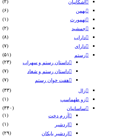
(۲)
اشکانیان
(۶)
بهمن
(۱)
تهمورث
(۲)
جمشید
(۸)
داراب
(۷)
دارای
(۵۱)
رستم
(۲۳)
داستان رستم و سهراب
(۷)
داستان رستم و شغاد
(۷)
هفت خوان رستم‏
(۳۳)
زال
(۱)
زو طهماسپ‏
(۳۴۰)
ساسانیان
(۱)
آزرم دخت
(۱)
اردشیر
(۲۹)
اردشیر بابکان