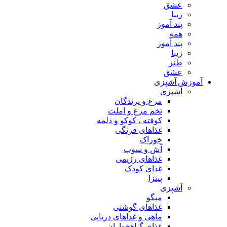
عشق
زیبا
پند آموز
همه
پند آموز
زیبا
طنز
عشق
آموزش آشپزی
آشپزی
مرغ و پرندگان
تخم مرغ و املت
کوفته ، کوکو و دلمه
غذاهای فرنگی
خوراک
آش و سوپ
غذاهای رژیمی
غذای کودک
پیتزا
آشپزی
میگو
غذاهای گوشتی
ماهی و غذاهای دریایی
غذای گیاهخواران