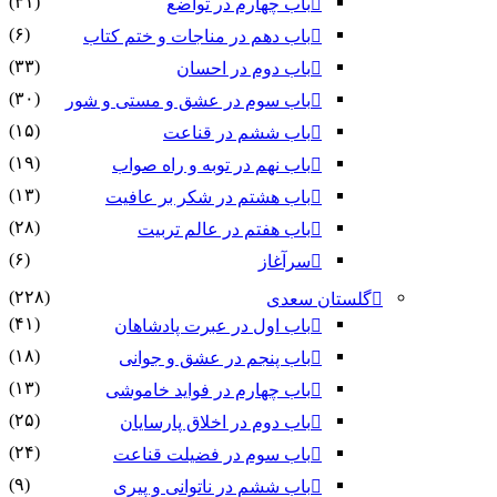
(۳۱)
باب چهارم در تواضع
(۶)
باب دهم در مناجات و ختم کتاب
(۳۳)
باب دوم در احسان
(۳۰)
باب سوم در عشق و مستی و شور
(۱۵)
باب ششم در قناعت
(۱۹)
باب نهم در توبه و راه صواب
(۱۳)
باب هشتم در شکر بر عافیت
(۲۸)
باب هفتم در عالم تربیت
(۶)
سرآغاز
(۲۲۸)
گلستان سعدی
(۴۱)
باب اول در عبرت پادشاهان
(۱۸)
باب پنجم در عشق و جوانى
(۱۳)
باب چهارم در فواید خاموشى
(۲۵)
باب دوم در اخلاق پارسایان
(۲۴)
باب سوم در فضیلت قناعت
(۹)
باب ششم در ناتوانى و پیرى