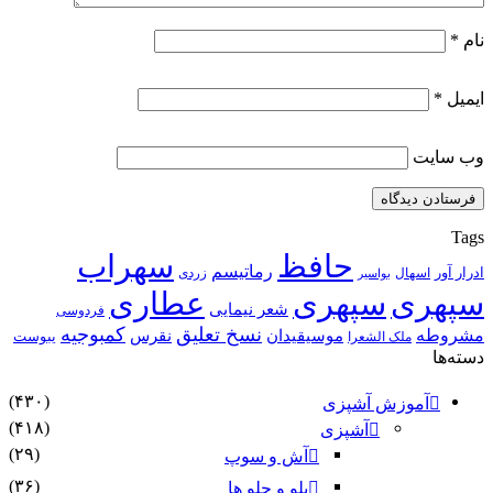
نام
*
ایمیل
*
وب‌ سایت
Tags
حافظ
سهراب
رماتیسم
ادرار آور
اسهال
زردی
بواسیر
سپهری
سپهری
عطاری
شعر نیمایی
فردوسی
نسخ تعلیق
کمبوجیه
مشروطه
موسیقیدان
نقرس
یبوست
ملک الشعرا
دسته‌ها
(۴۳۰)
آموزش آشپزی
(۴۱۸)
آشپزی
(۲۹)
آش و سوپ
(۳۶)
پلو و چلو ها