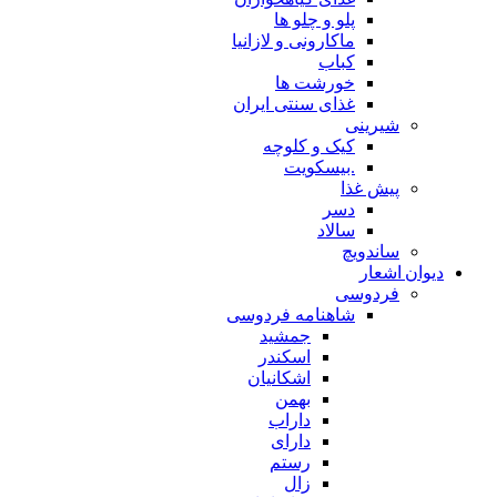
پلو و چلو ها
ماکارونی و لازانیا
کباب
خورشت ها
غذای سنتی ایران
شیرینی
کیک و کلوچه
.بیسکویت
پیش غذا
دسر
سالاد
ساندویچ
دیوان اشعار
فردوسی
شاهنامه فردوسی
جمشید
اسکندر
اشکانیان
بهمن
داراب
دارای
رستم
زال