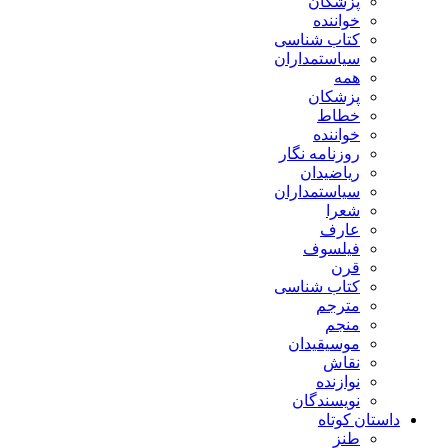
پزشکان
خواننده
کتاب شناسی
سیاستمداران
همه
پزشکان
خطاط
خواننده
روزنامه نگار
ریاضیدان
سیاستمداران
شعرا
عارف
فیلسوف
قرن
کتاب شناسی
مترجم
منجم
موسیقیدان
نقاش
نوازنده
نویسندگان
داستان کوتاه
طنز