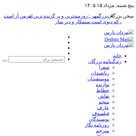
پنج شنبه, مرداد ۱۵ ۱۴۰۵
سخن بزرگان
بزرگمهر : زورمندترین و پر گزنده ترین اهرمن آز است
، که دیوی است ستمکار و دیر ساز
فیس
X
بوک
یوتیوب
اینستاگرام
خانه
زندگینامه بزرگان
جست
شعرا
برا
ریاضیدان
موسیقیدان
نوازنده
خطاط
نقاش
منجم
عارف
فیلسوف
نویسندگان
روزنامه نگار
مترجم