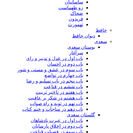
ساسانیان
زو طهماسپ‏
ضحاک
فریدون
تهمورث
حافظ
دیوان حافظ
سعدی
بوستان سعدی
سرآغاز
باب اول در عدل و تدبیر و رای
باب دوم در احسان
باب سوم در عشق و مستی و شور
باب چهارم در تواضع
باب پنجم در باب تسلیم و رضا
باب ششم در قناعت
باب هفتم در تاءثیر تربیت
باب هشتم در شکر بر عافیت
باب نهم در توبه و راه صواب
باب دهم در مناجات و ختم کتاب
گلستان سعدی
باب اول در عبرت پادشاهان
باب دوم در اخلاق پارسایان
باب سوم در فضیلت قناعت