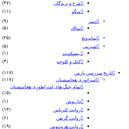
(۴۷)
مرغ و پرندگان
(۱۱)
میگو
(۹)
دسر
(۵)
سالاد
(۲۵)
ساندویچ
(۵)
شیرینی
(۱)
.بیسکویت
(۴)
کیک و کلوچه
(۱۱۷)
تاریخ سرزمین پارس
(۱۱۷)
امپراتوری هخامنشیان
تمام جنگ های امپراطوری هخامنشیان
(۱۵)
(۱)
داریوش
(۱۳)
روایت کتزیاس
(۶)
روایت گزنفن
(۱۹)
روایت هرودتوس