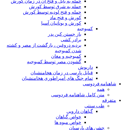
حمله به بابل و فتح آن در زمان کورش
حمله به شرق توسط کورش
حمله و فتح لودیه توسط کورش
کورش و فتح ماد
کورش و یونانیان آسیا
کمبوجیه
باز جستن کین پدر
برادر کشی
بردیه دروغین ، بازگشت از مصر و کشته
شدن کمبوجیه
کمبوجیه و مغان
گشودن مصر توسط کمبوجیه
داریوش
قبایل پارسی در زمان هخامنشیان
تمام جنگ های امپراطوری هخامنشیان
شاهنامه فردوسی
همه
متن کامل شاهنامه فردوسی
متفرقه
طب سنتی
گیاهان دارویی
خواص گیاهان
خواص میوه ها
جشن های پارسیان