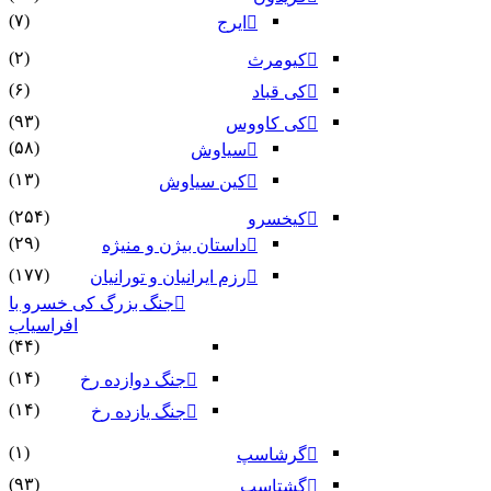
(۷)
ایرج
(۲)
کیومرث
(۶)
کی قباد
(۹۳)
کی کاووس
(۵۸)
سیاوش
(۱۳)
کین سیاوش
(۲۵۴)
کیخسرو
(۲۹)
داستان بیژن و منیژه
(۱۷۷)
رزم ایرانیان و تورانیان
جنگ بزرگ کی خسرو با
افراسیاب
(۴۴)
(۱۴)
جنگ دوازده رخ
(۱۴)
جنگ یازده رخ
(۱)
گرشاسپ
(۹۳)
گشتاسب