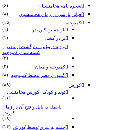
(۶)
شجره نامه هخامنشیان
(۸)
قبایل پارسی در زمان هخامنشیان
(۱۵)
کمبوجیه
(۱)
باز جستن کین پدر
(۱)
برادر کشی
بردیه دروغین ، بازگشت از مصر و
کشته شدن کمبوجیه
(۲)
(۲)
کمبوجیه و مغان
(۸)
گشودن مصر توسط کمبوجیه
(۸۹)
کورش
تولد و کودکی کورش هخامنشی
(۱۶)
حمله به بابل و فتح آن در زمان
کورش
(۱۸)
(۱۴)
حمله به شرق توسط کورش