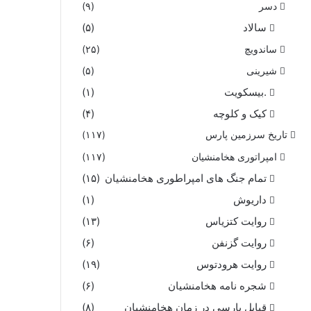
دسر
(۹)
سالاد
(۵)
ساندویچ
(۲۵)
شیرینی
(۵)
.بیسکویت
(۱)
کیک و کلوچه
(۴)
تاریخ سرزمین پارس
(۱۱۷)
امپراتوری هخامنشیان
(۱۱۷)
تمام جنگ های امپراطوری هخامنشیان
(۱۵)
داریوش
(۱)
روایت کتزیاس
(۱۳)
روایت گزنفن
(۶)
روایت هرودتوس
(۱۹)
شجره نامه هخامنشیان
(۶)
قبایل پارسی در زمان هخامنشیان
(۸)