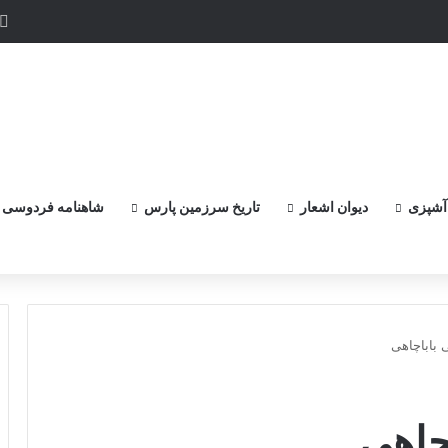
 و پر گزنده ترین اهرمن آز است ، که دیوی است ستمکار و دیر ساز
آشپزی
دیوان اشعار
تاریخ سرزمین پارس
شاهنامه فردوسی
 باباچاهی
چاهی