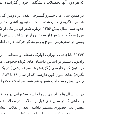
که هر دوی آنها تحصیلات دانشگاهی خود را گذرانیده اند 
در همین سال ها ، خسرو گلسرخی نقدی بر دومین کتاب ش
شمس لنگرودی چاپ شده است . منوچهر آتشی بعد از م
حدود سی سال پیش ۱۳۵۶ درباره شعر 
من ( سوگند به شعر ) از سه تا چهار تن شاعر راستین 
بومی در شعرهایش متوج و زمزمه گر حرکت دارد . اطلاق 
۱۳۶۲ / باباچاهی ، تهران ، آوارگی شغلی و شیدایی ،
رادیویی بیشتر بر اساس داستان های کوتاه چخوف ، همک
در متون کهن فارسی ( گزینش عناصر نمایشی ) در یک 
نگ
چندی پیش مسئولیت شعر و نقد شعر مجله « نافه» را پ
در این سال ها باباچاهی ده‌ها جلسه سخنرانی در محا
باباچاهی که در سال های قبل از انقلاب ، در مجلات « 
معتبر ادبی حضوری مستمر داشته ، بعد از انقلاب ، بیشتر
مصاحبه دعوت کرده اند . باباچاهی در کنار مصاحبه‌ها