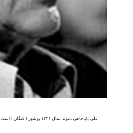
علی باباچاهی متولد سال ۱۳۲۱ بوشهر ( کنگان ) است. باباچاهی خود چنین می گوید :