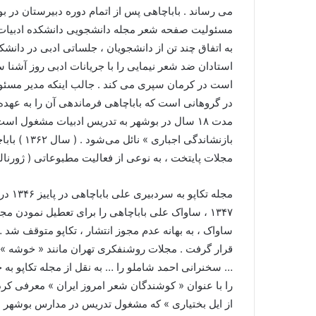
مسئولیت صفحه شعر مجله دانشجویی دانشکده ادبیات شیر
به اتفاق چند تن از دانشجویان ، جلساتی ادبی در دانشکد
است در کرمان سپری می کند . جالب اینکه مدیر مسئول م
مدت ۱۸ سال در بوشهر به تدریس ادبیات مشغول است
بازنشاندگ
مجلات پایتخت ، به نوعی از فعالیت مطبوعاتی ( ژورنال
مجله 
۱۳۴۷ ، ساواک علی باباچاهی را برای تعطیل نمودن 
ساواک ، به بهانه عدم مجوز انتشار ، تکاپو متوقف شد
قرار گرفت . مجلات روشنفکری تهران مانند « خوشه » ،
… سخنرانی احمد شاملو را … به نقل از مجله تکاپو به 
از ایل بختیاری » که مشغول تدریس در مدارس بوشهر 