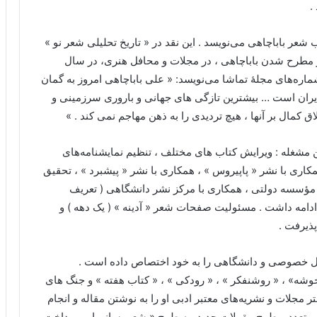
.
عر باباچاهی می‌نویسد . این نقد در « تاریخ تحلیلی شعر نو »
طرح شدن باباچاهی ، در مجلات و محافل هنری، در سال
او، در یکی از شماره‌های مجلهٔ تماشا می‌نویسد: « علی باباچاهی امروز به گمان
ایران است … بیشترین تازگی های جهانی و باروری سرزمینی و
کمال بر آنها ، هیچ تردیدی را به ذهن مهاجم نمی کند . »
 ابن مشغله : ویرایش کتاب های مختلف ، تنظیم نمایشنامه‌های
اری با نشر « پاپیروس » ، همکاری با نشر « پیشبرد » ، تحقیق
مؤسسه دولتی ، همکاری با مرکز نشر دانشگاهی ( تعریف
اری) لغات متون کهن فارسی که از سال ۶۸ تا ۱۳۸۴ ادامه داشت . مسئولیت صفحات شعر « آدینه » ( یک دهه ) و
ذیرفت .
فل خصوصی و دانشگاهی را به خود اختصاص داده است .
خوشه» ، « روشنفکر » ، « رودکی » ، « کتاب هفته » و جنگ های
 مجلات و نشریه‌های معتبر ادبی او را به نوشتن مقاله و انجام
ی متعدد و طرح مقولات جدید، به طرح « شعر پسانیمایی پرداخت