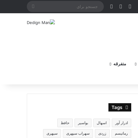
X
فیس بوک
یوتیوب
اینستاگرام
جستجو
برای
متفرقه
Tags
ادرار آور
اسهال
بواسیر
حافظ
رماتیسم
زردی
سهراب سپهری
سپهری