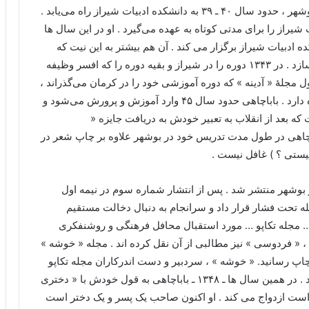
می رساند . باباچاهی پس از اتمام دوره دبیرستان در بوشهر ، حدود سال ۴۰ ـ ۳۹ به دانشکده ادبیات شیراز راه می‌یابد .
از را برای مدتی کوتاه به عهده می‌گیرد . او در این سال ها
ه ادبیات شیراز برگزار می کند . آن هم بیشتر به این نیت که
استادان ضد شعر نیمایی را با جریانات ادبی روز آشنا سازد . در ۱۳۴۳ دوره را در شیراز و بقیه دوره را که افسر وظیفه
جلهٔ « آدینه » که دوره آموزشی خود را در کرمان می‌گذراند ،
در گروهانی است که باباچاهی فرماندهی آن را به عهده دارد . باباچاهی حدود سال ۴۵ وارد آموزش و پرورش می‌شود و
 که بعد از انقلاب به تعبیر خودش به دریافت جایزه «
ی اجباری » نائل می‌شود . ( سال ۱۳۶۲ ) باباچاهی در طول مدت تدریس خود در بوشهر علاوه بر چاپ شعر در
یستی ؟ ) غافل نیست .
تکاپو به سردبیری علی باباچاهی در پاییز ۱۳۴۶ در بوشهر منتشر شد . پس از انتشار شماره سوم در نیمه اول
مجله تحت فشار قرار داد و سرانجام به دنبال دخالت مستقیم
 … مجله تکاپو … مورد استقبال محافل فرهنگی و روشنفکری
 « فردوسی » نیز مطالبی از آن نقل کرده اند . مجله « خوشه »
چاپ رسانید. « خوشه » ، سردبیر و دست اندرکاران مجله تکاپو
را با عنوان « کوشندگان شعر امروز ایران » معرفی کرد . در همین سال ها ـ ۱۳۴۸ ـ باباچاهی به قول خودش با « دختری
است ازدواج می کند . او اکنون صاحب یک پسر و یک دختر است