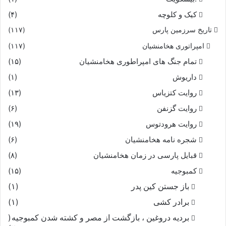
تقصیر نمی‌کند غم تو غم می‌خوردم به رایگانی
کیک و کلوچه
(۴)
تاریخ سرزمین پارس
(۱۱۷)
با اینهمه، هم غم تو ما را خوش‌تر ز هزار شادمانی
امپراتوری هخامنشیان
(۱۱۷)
تمام جنگ های امپراطوری هخامنشیان
(۱۵)
از یاد لب تو عاشقان را هر لحظه هزار کامرانی
داریوش
(۱)
جانهات فدا، که از لطافت آسایش صدهزار جانی
روایت کتزیاس
(۱۳)
روایت گزنفن
(۶)
هر وصف که در ضمیرم آید چون درنگرم ورای آنی
روایت هرودتوس
(۱۹)
شجره نامه هخامنشیان
(۶)
.
قبایل پارسی در زمان هخامنشیان
(۸)
کمبوجیه
(۱۵)
باز جستن کین پدر
(۱)
برادر کشی
(۱)
بردیه دروغین ، بازگشت از مصر و کشته شدن کمبوجیه
(