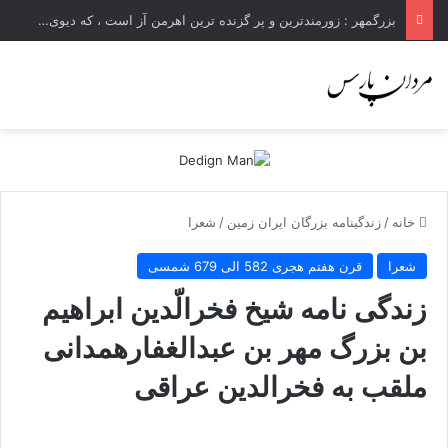
بزرگمهر : زورمندترین و پر گزنده ترین اهرمن آز است ، که دیوی است ستمکار و دیر ساز
خانه
/
زندگینامه بزرگان ایران زمین
/
شعرا
شعرا
قرن هفتم هجری 582 الی 679 شمسی
زندگی نامه شیخ فخرالّدین ابراهیم
بن بزرگ مهر بن عبدالغفارهمدانی
ملقب به فخرالدین عراقی