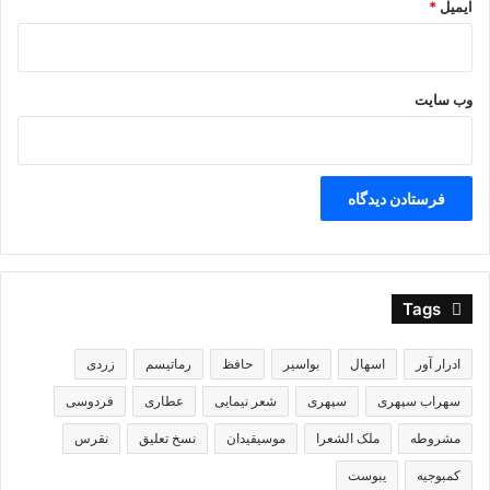
ایمیل
*
پا بر سر جان نهاده، دل کرده فدا بگذاشته از بهر یکی هر دو
سرا
وب‌ سایت
ای دوست، به دوستی قرینیم تو را هر جا که قدم نهی زمینیم تو
را
در مذهب عاشقی روا نیست که ما: عالم به تو بینیم و نبینیم تو را
ای دوست، فتاد با تو حالی دل را مگذار ز لطف خویش خالی
دل را
Tags
زیبد به جمال تو خود بیارایی دل زیرا که تو بس لایق حالی دل را
ادرار آور
اسهال
بواسیر
حافظ
رماتیسم
زردی
سهراب سپهری
سپهری
شعر نیمایی
عطاری
فردوسی
مشروطه
ملک الشعرا
موسیقیدان
نسخ تعلیق
نقرس
قصیده ها :
کمبوجیه
یبوست