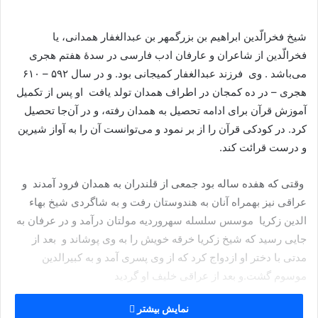
شیخ فخرالّدین ابراهیم بن بزرگمهر بن عبدالغفار همدانی، یا
فخرالّدین از شاعران و عارفان ادب فارسی در سدهٔ هفتم هجری
می‌باشد . وی فرزند عبدالغفار کمیجانی بود. و در سال ۵۹۲ – ۶۱۰
هجری – در ده کمجان در اطراف همدان تولد یافت او پس از تکمیل
آموزش قرآن برای ادامه تحصیل به همدان رفته، و در آن‌جا تحصیل
کرد. در کودکی قرآن را از بر نمود و می‌توانست آن را به آواز شیرین
و درست قرائت کند.
وقتی که هفده ساله بود جمعی از قلندران به همدان فرود آمدند و
عراقی نیز بهمراه آنان به هندوستان رفت و به شاگردی شیخ بهاء
الدین زکریا موسس سلسله سهروردیه مولتان درآمد و در عرفان به
جایی رسید که شیخ زکریا خرقه خویش را به وی پوشاند و بعد از
مدتی با دختر او ازدواج کرد که از وی پسری آمد و به کبیرالدین
موسوم گشت.و بعد از عراقی خلیف او گردید
نمایش بیشتر
عراقی ۲۵ سال در خمت شیخ بهاء الدین زکریا به سر برد و پس از