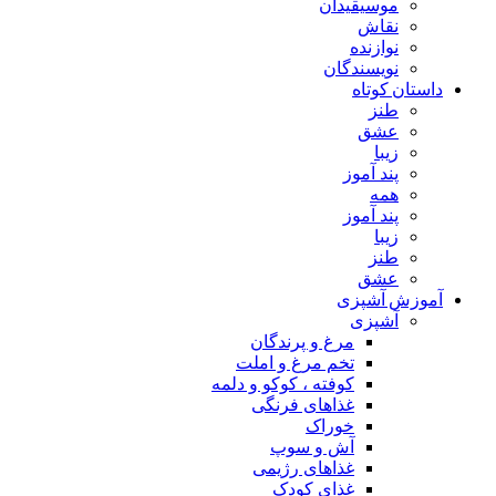
موسیقیدان
نقاش
نوازنده
نویسندگان
داستان کوتاه
طنز
عشق
زیبا
پند آموز
همه
پند آموز
زیبا
طنز
عشق
آموزش آشپزی
آشپزی
مرغ و پرندگان
تخم مرغ و املت
کوفته ، کوکو و دلمه
غذاهای فرنگی
خوراک
آش و سوپ
غذاهای رژیمی
غذای کودک