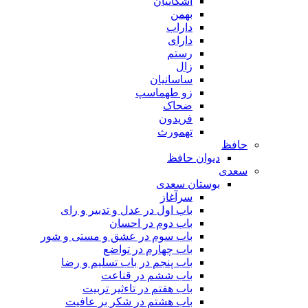
اشکانیان
بهمن
داراب
دارای
رستم
زال
ساسانیان
زو طهماسپ‏
ضحاک
فریدون
تهمورث
حافظ
دیوان حافظ
سعدی
بوستان سعدی
سرآغاز
باب اول در عدل و تدبیر و رای
باب دوم در احسان
باب سوم در عشق و مستی و شور
باب چهارم در تواضع
باب پنجم در باب تسلیم و رضا
باب ششم در قناعت
باب هفتم در تاءثیر تربیت
باب هشتم در شکر بر عافیت