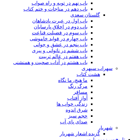
باب نهم در توبه و راه صواب
باب دهم در مناجات و ختم کتاب
گلستان سعدی
باب اول در عبرت پادشاهان
باب دوم در اخلاق پارسایان
باب سوم در فضیلت قناعت
باب چهارم در فواید خاموشى
باب پنجم در عشق و جوانى
باب ششم در ناتوانى و پیرى
باب هفتم در عالم تربیت
باب هشتم در آداب صحبت و همنشنى
سهراب سپهری
هشت کتاب
ما هیچ، ما نگاه
مرگ رنگ
مسافر
آواز آفتاب
زندگی خواب ها
شرق اندوه
حجم سبز
صدای پای آب
شهریار
گزیده اشعار شهریار
تاریخ سرزمین پارس