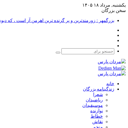
یکشنبه, مرداد ۱۸ ۱۴۰۵
سخن بزرگان
بزرگمهر : زورمندترین و پر گزنده ترین اهرمن آز است ، که دی
فیس
X
بوک
یوتیوب
اینستاگرام
جستجو
برای
خانه
زندگینامه بزرگان
شعرا
ریاضیدان
موسیقیدان
نوازنده
خطاط
نقاش
منجم