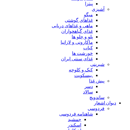
پیتزا
آشپزی
میگو
غذاهای گوشتی
ماهی و غذاهای دریایی
غذای گیاهخواران
پلو و چلو ها
ماکارونی و لازانیا
کباب
خورشت ها
غذای سنتی ایران
شیرینی
کیک و کلوچه
.بیسکویت
پیش غذا
دسر
سالاد
ساندویچ
دیوان اشعار
فردوسی
شاهنامه فردوسی
جمشید
اسکندر