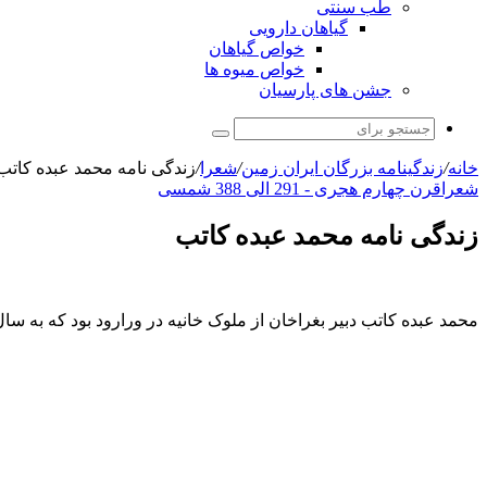
طب سنتی
گیاهان دارویی
خواص گیاهان
خواص میوه ها
جشن های پارسیان
جستجو
برای
خانه
/
زندگینامه بزرگان ایران زمین
/
شعرا
/
زندگی نامه محمد عبده کاتب
شعرا
قرن چهارم هجری - 291 الی 388 شمسی
زندگی نامه محمد عبده کاتب
محمد عبده کاتب دبیر بغراخان از ملوک خانیه در ورارود بود که به سال ۳۸۳ (هجری) درگذشت. نظامی عروضی خواندن نامه‌های او را برای آموزش دبیران بایسته دانسته‌است. شعر زیر از ا