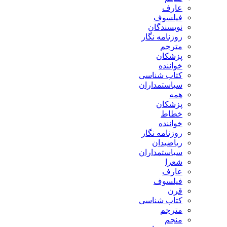
عارف
فیلسوف
نویسندگان
روزنامه نگار
مترجم
پزشکان
خواننده
کتاب شناسی
سیاستمداران
همه
پزشکان
خطاط
خواننده
روزنامه نگار
ریاضیدان
سیاستمداران
شعرا
عارف
فیلسوف
قرن
کتاب شناسی
مترجم
منجم