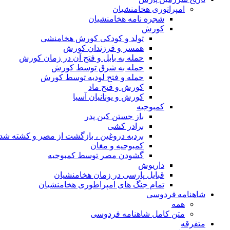
امپراتوری هخامنشیان
شجره نامه هخامنشیان
کورش
تولد و کودکی کورش هخامنشی
همسر و فرزندان کورش
حمله به بابل و فتح آن در زمان کورش
حمله به شرق توسط کورش
حمله و فتح لودیه توسط کورش
کورش و فتح ماد
کورش و یونانیان آسیا
کمبوجیه
باز جستن کین پدر
برادر کشی
بردیه دروغین ، بازگشت از مصر و کشته شد
کمبوجیه و مغان
گشودن مصر توسط کمبوجیه
داریوش
قبایل پارسی در زمان هخامنشیان
تمام جنگ های امپراطوری هخامنشیان
شاهنامه فردوسی
همه
متن کامل شاهنامه فردوسی
متفرقه