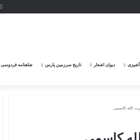
و پر گزنده ترین اهرمن آز است ، که دیوی است ستمکار و دیر ساز
آشپزی
دیوان اشعار
تاریخ سرزمین پارس
شاهنامه فردوسی
رت الله کاسمی
لله کاسمی