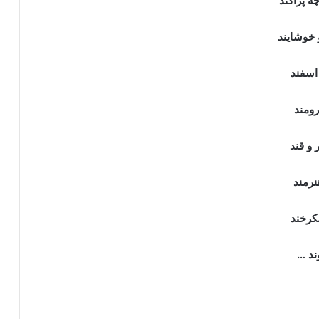
 پراکند
خوشایند
اسفند
ومند
و قند
مند
رخند
د …