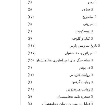
دسر
(۹)
سالاد
(۵)
ساندویچ
(۲۵)
شیرینی
(۵)
.بیسکویت
(۱)
کیک و کلوچه
(۴)
تاریخ سرزمین پارس
(۱۱۷)
امپراتوری هخامنشیان
(۱۱۷)
تمام جنگ های امپراطوری هخامنشیان
(۱۵)
داریوش
(۱)
روایت کتزیاس
(۱۳)
روایت گزنفن
(۶)
روایت هرودتوس
(۱۹)
شجره نامه هخامنشیان
(۶)
قبایل پارسی در زمان هخامنشیان
(۸)