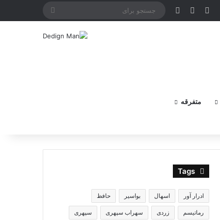
X
فیس بوک
یوتیوب
اینستاگرام
جستجو
برای
متفرقه
Tags
ادرار آور
اسهال
بواسیر
حافظ
رماتیسم
زردی
سهراب سپهری
سپهری