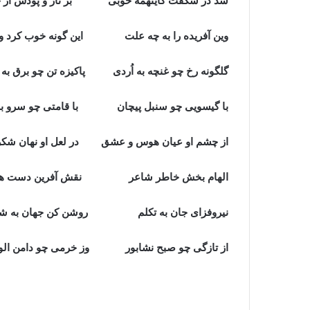
شد در شگفت کاینهمه خوبی بر تار و پودش از چه
وین آفریده را به چه علت این گونه خوب کرد و 
گلگونه رخ چو غنچه به اُردی پاکیزه تن چو برق به 
با گیسویی چو سنبل پیچان با قامتی چو سرو بر
از چشم او عیان هوس و عشق در لعل او نهان شکر 
الهام بخش خاطر شاعر نقش آفرین دست هنر
نیروفزای جان به تکلم روشن کن جهان به شک
از تازگی چو صبح نشابور وز خرمی چو دامن الون