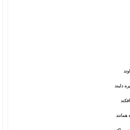
ند
 دلبند
فکند
همانند