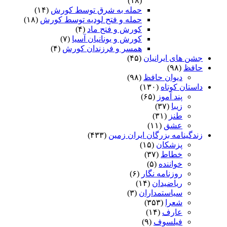
(۱۸)
حمله به شرق توسط کورش
(۱۴)
حمله و فتح لودیه توسط کورش
(۱۸)
کورش و فتح ماد
(۴)
کورش و یونانیان آسیا
(۷)
همسر و فرزندان کورش
(۴)
جشن های ایرانیان
(۴۵)
حافظ
(۹۸)
دیوان حافظ
(۹۸)
داستان کوتاه
(۱۳۰)
پند آموز
(۶۵)
زیبا
(۳۷)
طنز
(۳۱)
عشق
(۱۱)
زندگینامه بزرگان ایران زمین
(۴۳۳)
پزشکان
(۱۵)
خطاط
(۳۷)
خواننده
(۵)
روزنامه نگار
(۶)
ریاضیدان
(۱۴)
سیاستمداران
(۳)
شعرا
(۳۵۳)
عارف
(۱۴)
فیلسوف
(۹)