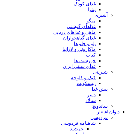
غذای کودک
پیتزا
آشپزی
میگو
غذاهای گوشتی
ماهی و غذاهای دریایی
غذای گیاهخواران
پلو و چلو ها
ماکارونی و لازانیا
کباب
خورشت ها
غذای سنتی ایران
شیرینی
کیک و کلوچه
.بیسکویت
پیش غذا
دسر
سالاد
ساندویچ
دیوان اشعار
فردوسی
شاهنامه فردوسی
جمشید