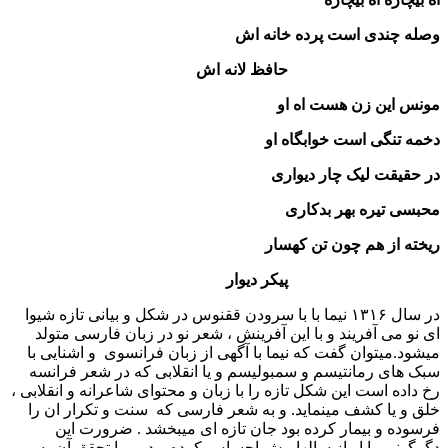
وصله چندی است پرده خانه اش
حافظ لانه اش
مونس این زن هست اه او
دخمه تنگی است خوابگاه او
در حقیقت لیک چار دیواری
محبسی تیره بهر بدکاری
ریخته از هم چون تن کهسار
پیکر دیوار
در سال ۱۳۱۶ نیما با با سرودن ققنوس در شکل و بیانی تازه شیوا
ای نو می آفریند و با این آفرینش ، شعر نو در زبان فارسی متولد
میشود.میتوان گفت که نیما با آگهی از زبان فرانسوی و اشنایی با
سبک های رمانتیسم و سمبولیسم و یا انقلابی که در شعر فرانسه
رخ داده است این شکل تازه را با زبان و محتوای شاعرانه و انقلابی ،
خلق و یا کشف مینماید. و به شعر فارسی که سنت و تکرار ان را
فرسوده و بیمار کرده بود جان تازه ای میبخشد . ضرورت این
دگرگونی را او از سالها پیش احساس کرده بود و برا تحقق آن به