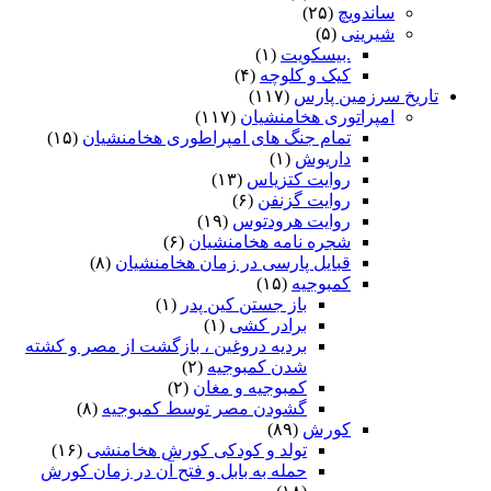
ساندویچ
(۲۵)
شیرینی
(۵)
.بیسکویت
(۱)
کیک و کلوچه
(۴)
تاریخ سرزمین پارس
(۱۱۷)
امپراتوری هخامنشیان
(۱۱۷)
تمام جنگ های امپراطوری هخامنشیان
(۱۵)
داریوش
(۱)
روایت کتزیاس
(۱۳)
روایت گزنفن
(۶)
روایت هرودتوس
(۱۹)
شجره نامه هخامنشیان
(۶)
قبایل پارسی در زمان هخامنشیان
(۸)
کمبوجیه
(۱۵)
باز جستن کین پدر
(۱)
برادر کشی
(۱)
بردیه دروغین ، بازگشت از مصر و کشته
شدن کمبوجیه
(۲)
کمبوجیه و مغان
(۲)
گشودن مصر توسط کمبوجیه
(۸)
کورش
(۸۹)
تولد و کودکی کورش هخامنشی
(۱۶)
حمله به بابل و فتح آن در زمان کورش