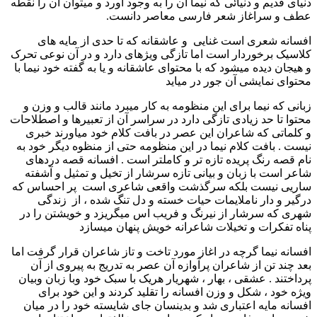
دنیای قدیم و دنیائی که نیما ان را به وجود آورد و میتوان آن را نقطه
عطف و سراغاز شعر فارسی معاصر دانست.
افسانه شعری است غنایی و عاشقانه که تا حدی از مایه های
کلاسیک برخوردار است اما تازگی ویژهای دارد و در آن نوعی تحرک
و هیجان دیده میشود که با محتوای عاشقانه و یا به گفته خود نیما با
محتوای نمایشی آن جور در میاید
زبانی که نیما برای این منظومه به کار میبرد مانند قالب و وزن و
محتوا تا حد زیادی تازگی دارد در سراسر آن از تعبیرها و اصطلاحات
و کلماتی که شاعران این عصر در بافت کلام خود میاورند خبری
نیست . بافت کلام نیما در این منظومه حتی از منظوه دیگر خود به
نام قصه رنگ پریده تازه تر و کاملتر است . افسانه قصه دردهای
شاعر است با زبان و بیانی تازه سرشار از تخیل و تمثیل و آشفته
ساریی نیست بلکه سرگذشت واقعی شاعری است پر احساس که
درگیر و دار ناملایمات حیات خسته و دل تنگ شده ، از زندگی
شهری که سرشار از نیرنگ و فریب اس میگریزد و خویشتن را در
پناه تفکرات و تخیلات شاعرانه خویش پنهان میسازد
افسانه نیما گرچه در اغاز مورد تاخت و تاز شاعران قرار گرفت اما
بعد چند تن از شاعران پرآوازه آن عصر به تدریج به پیروی از آن
پرداختند . عشقی ، بهار ، شهریار هریک با سبک خود وبا زبان وبیان
ویژه خود ، شکل و وزن افسانه را تقلید کردند و این خود برای
افسانه مایه اعتباری شد و بدینسان جای شایسته خود را در میان