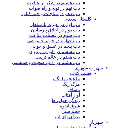
باب هشتم در شکر بر عافیت
باب نهم در توبه و راه صواب
باب دهم در مناجات و ختم کتاب
گلستان سعدی
باب اول در عبرت پادشاهان
باب دوم در اخلاق پارسایان
باب سوم در فضیلت قناعت
باب چهارم در فواید خاموشى
باب پنجم در عشق و جوانى
باب ششم در ناتوانى و پیرى
باب هفتم در عالم تربیت
باب هشتم در آداب صحبت و همنشنى
سهراب سپهری
هشت کتاب
ما هیچ، ما نگاه
مرگ رنگ
مسافر
آواز آفتاب
زندگی خواب ها
شرق اندوه
حجم سبز
صدای پای آب
شهریار
گزیده اشعار شهریار