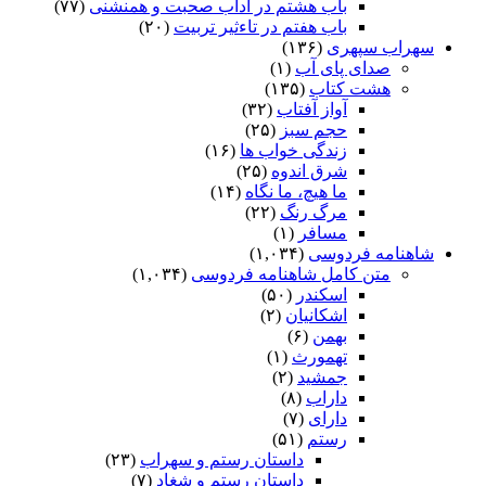
باب هشتم در آداب صحبت و همنشنى
(۷۷)
باب هفتم در تاءثیر تربیت
(۲۰)
سهراب سپهری
(۱۳۶)
صدای پای آب
(۱)
هشت کتاب
(۱۳۵)
آواز آفتاب
(۳۲)
حجم سبز
(۲۵)
زندگی خواب ها
(۱۶)
شرق اندوه
(۲۵)
ما هیچ، ما نگاه
(۱۴)
مرگ رنگ
(۲۲)
مسافر
(۱)
شاهنامه فردوسی
(۱,۰۳۴)
متن کامل شاهنامه فردوسی
(۱,۰۳۴)
اسکندر
(۵۰)
اشکانیان
(۲)
بهمن
(۶)
تهمورث
(۱)
جمشید
(۲)
داراب
(۸)
دارای
(۷)
رستم
(۵۱)
داستان رستم و سهراب
(۲۳)
داستان رستم و شغاد
(۷)