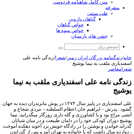
متن کامل شاهنامه فردوسی
متفرقه
طب سنتی
گیاهان دارویی
خواص گیاهان
خواص میوه ها
جشن های پارسیان
جستجو
برای
خانه
/
زندگینامه بزرگان ایران زمین
/
شعرا
/
زندگی نامه علی
اسفندیاری ملقب به نیما یوشیج
شعرا
معاصر
زندگی نامه علی اسفندیاری ملقب به نیما
یوشیج
علی اسفندیاری در پاییز سال ۱۲۷۴ در یوش مانزندران دیده به جهان
گشود . پدرش – ابراهیم خان اعظام السلطنه – مردی شجاع و
آتشی مزاج بود و با کشاورزی و گله داری روزگار میگذرانید. نیما
یوشیج دوران کودکی خود را در دامان طبیعت و در میان شبانان
گذراند.خواندن و نوشتن را در زادگاه خویش نزد آخوند دهکده آموخت
، دوازده سال داشت که با خانواده به تهران آمد و پس از گذراندن