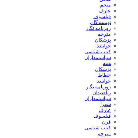
منجم
عارف
فیلسوف
نویسندگان
روزنامه نگار
مترجم
پزشکان
خواننده
کتاب شناسی
سیاستمداران
همه
پزشکان
خطاط
خواننده
روزنامه نگار
ریاضیدان
سیاستمداران
شعرا
عارف
فیلسوف
قرن
کتاب شناسی
مترجم