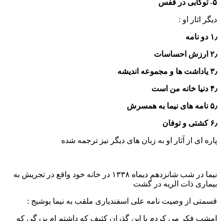
۵- توکابی در قفس
دیگر اثار او :
۱٫ دو نامه
۲٫ ارزش احساسات
۳٫ یاداشت ها و مجموعه اندیشه
۴٫ دنیا خانه من است
۵٫ نامه های نیما به همسرش
۶٫ کشتی و توفان
پاره ای از آثار او به زبان های دیگر نیز ترجمه شده
نیما در شب شانزدهم دیماه ۱۳۳۸ در خانه خود واقع در تجریش به
بیماری ذات الریه در گشت
قسمتی از وصیت نامه علی اسفندیاری ملقب به نیما یوشیج :
امشب فکر می کردم با این گذران کثیف که داشتم ام بزرگی که