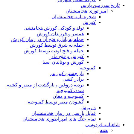
تاریخ سرزمین پارس
امپراتوری هخامنشیان
شجره نامه هخامنشیان
کورش
تولد و کودکی کورش هخامنشی
همسر و فرزندان کورش
حمله به بابل و فتح آن در زمان کورش
حمله به شرق توسط کورش
حمله و فتح لودیه توسط کورش
کورش و فتح ماد
کورش و یونانیان آسیا
کمبوجیه
باز جستن کین پدر
برادر کشی
بردیه دروغین ، بازگشت از مصر و کشته
شدن کمبوجیه
کمبوجیه و مغان
گشودن مصر توسط کمبوجیه
داریوش
قبایل پارسی در زمان هخامنشیان
تمام جنگ های امپراطوری هخامنشیان
شاهنامه فردوسی
همه