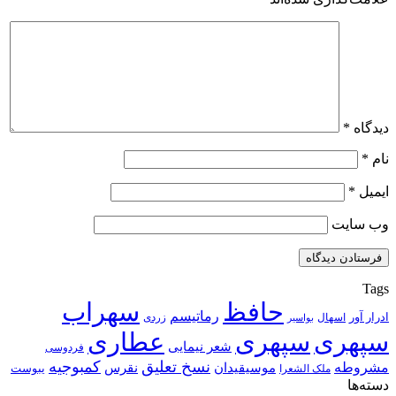
دیدگاه
*
نام
*
ایمیل
*
وب‌ سایت
Tags
حافظ
سهراب
رماتیسم
ادرار آور
اسهال
زردی
بواسیر
سپهری
سپهری
عطاری
شعر نیمایی
فردوسی
نسخ تعلیق
کمبوجیه
مشروطه
موسیقیدان
نقرس
یبوست
ملک الشعرا
دسته‌ها