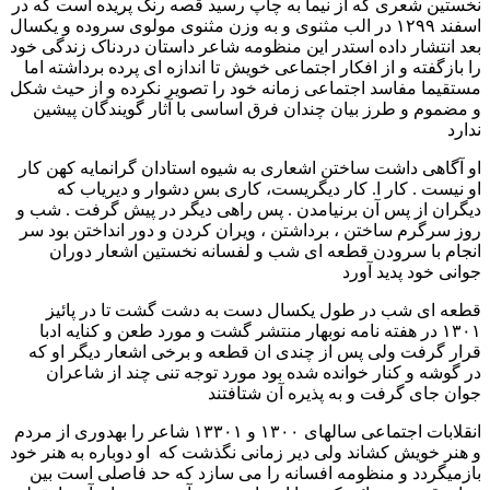
نخستین شعری که از نیما به چاپ رسید قصه رنگ پریده است که در
اسفند ۱۲۹۹ در الب مثنوی و به وزن مثنوی مولوی سروده و یکسال
بعد انتشار داده استدر این منظومه شاعر داستان دردناک زندگی خود
را بازگفته و از افکار اجتماعی خویش تا اندازه ای پرده برداشته اما
مستقیما مفاسد اجتماعی زمانه خود را تصویر نکرده و از حیث شکل
و مضموم و طرز بیان چندان فرق اساسی با آثار گویندگان پیشین
ندارد
او آگاهی داشت ساختن اشعاری به شیوه استادان گرانمایه کهن کار
او نیست . کار ا. کار دیگریست، کاری بس دشوار و دیریاب که
دیگران از پس آن برنیامدن . پس راهی دیگر در پیش گرفت . شب و
روز سرگرم ساختن ، برداشتن ، ویران کردن و دور انداختن بود سر
انجام با سرودن قطعه ای شب و لفسانه نخستین اشعار دوران
جوانی خود پدید آورد
قطعه ای شب در طول یکسال دست به دشت گشت تا در پائیز
۱۳۰۱ در هفته نامه نوبهار منتشر گشت و مورد طعن و کنایه ادبا
قرار گرفت ولی پس از چندی ان قطعه و برخی اشعار دیگر او که
در گوشه و کنار خوانده شده بود مورد توجه تنی چند از شاعران
جوان جای گرفت و به پذیره آن شتافتند
انقلابات اجتماعی سالهای ۱۳۰۰ و ۱۳۳۰۱ شاعر را بهدوری از مردم
و هنر خویش کشاند ولی دیر زمانی نگذشت که او دوباره به هنر خود
بازمیگردد و منظومه افسانه را می سازد که حد فاصلی است بین