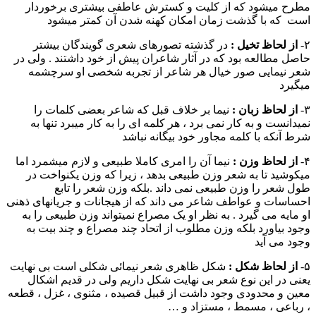
مطرح میشود که از کلیت و کسترش عاطفی بیشتری برخوردار
است که با گذشت زمان امکان کهنه شدن آن کمتر میشود
۲-
از لحاظ تخیل :
در گذشته تصورهای شعری گویندگان بیشتر
حاصل مطالعه بود که در آثار شاعران پیش از خود داشتند . ولی در
شعر نیمایی صور خیال هر شاعر از تجربه شخصی او سرچشمه
میگیرد
۳-
از لحاظ زبان :
نیما بر خلاف قبل که شاعر بعضی کلمات را
نمیدانست و به کار نمی برد ، هر کلمه ای را به کار میبرد تنها به
شرط آنکه با کلمه مجاور خود بیگانه نباشد
۴-
از لحاظ وزن :
نیما آن را امری کاملا طبیعی و لازم میشمرد اما
میکوشید تا به شعر وزن طبیعی بدهد ، زیرا که وزن یکنواخت در
طول شعر را وزن طبیعی نمی داند .بلکه وزن شعر را تابع
احساسات و عواطف شاعر می داند که از هیجانات و جریانهای ذهنی
او مایه می گیرد . به نظر او یک مصراع نمیتواند وزن طبیعی را به
وجود بیاورد بلکه وزن مطلوب از اتحاد چند مصراع و چند بیت به
وجود می آید
۵-
از لحاظ شکل :
شکل ظاهری شعر نیمائی شکلی است بی نهایت
یعنی در این نوع شعر بی نهایت شکل داریم ولی در قدیم اشکال
معین و محدودی وجود داشت از قبیل قصیده ، مثنوی ، غزل ، قطعه
، رباعی ، مسمط ، مستزاد و …