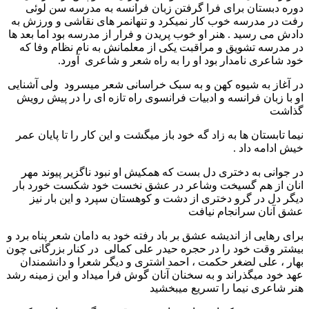
دوره دبستان برای فرا گرفتن زبان فرانسه به مدرسه سن لوئی
رفت در مدرسه خوب کار نمیکرد و تنهانمر های نقاشی و ورزش به
دادش می رسید . هنر او خوب پریدن و فرار از مدرسه بود اما بعد ها
در مدرسه تشویق و مراقبت یکی از معلمانش به نام نظام وفا که
خود شاعری نامدار بود او را به راه شعر و شاعری آورد.
در آغاز به شیوه کهن و به سبک خراسانی شعر میسرود ولی آشنایی
او با زبان فرانسه و ادبیات فرانسوی راه تازه ای را در پیش رویش
گذاشت
نیما تابستان ها به زاد گه خود باز میگشت و این کار را تا پایان عمر
خیش ادامه داد .
در جوانی به دختری دل بست که همکیش او نبود ناگزیر پیوند مهر
انان از هم گسیخت وشاعر در عشق نخست خود شکست خورد بار
دیگر دل در گرو دختری از دشت و کوهستان سپرد و این بار نیز
عشق آنان سرانجام نیافت
برای رهایی از اندیشه عشق بر باد رفته خود به دامان شعر پناه برد و
بیشتر وقت خود را در حجره حیدر علی کمالی در کنار بزرگانی چون
بهار ، علی لضغر حکمت ، احمد اشتری و دیگر شعرا و دانشمندان
عهد خود میگذراند و به سخنان آنان گوش فرا میداد و این زمینه رشد
هنر شاعری نیما را تسریع میبخشید