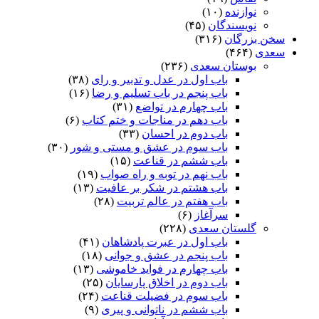
نوازنده
(۱۰)
نویسندگان
(۴۵)
سخن بزرگان
(۳۱۶)
سعدی
(۴۶۴)
بوستان سعدی
(۲۳۶)
باب اول در عدل و تدبیر و رای
(۳۸)
باب پنجم در باب تسلیم و رضا
(۱۶)
باب چهارم در تواضع
(۳۱)
باب دهم در مناجات و ختم کتاب
(۶)
باب دوم در احسان
(۳۳)
باب سوم در عشق و مستی و شور
(۳۰)
باب ششم در قناعت
(۱۵)
باب نهم در توبه و راه صواب
(۱۹)
باب هشتم در شکر بر عافیت
(۱۳)
باب هفتم در عالم تربیت
(۲۸)
سرآغاز
(۶)
گلستان سعدی
(۲۲۸)
باب اول در عبرت پادشاهان
(۴۱)
باب پنجم در عشق و جوانى
(۱۸)
باب چهارم در فواید خاموشى
(۱۳)
باب دوم در اخلاق پارسایان
(۲۵)
باب سوم در فضیلت قناعت
(۲۴)
باب ششم در ناتوانى و پیرى
(۹)