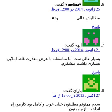
♥melina♥
گفت:
25 ژانویه , 2014 در 12:00 ق.ظ
مطالبش عالی بـــــــــــــود♣
پاسخ
الهه
گفت:
21 ژانویه , 2014 در 12:00 ق.ظ
بسیار عالی ست اما متاسفانه با عرض معذرت غلط املایی
بسیاری داشت متشکرم.
پاسخ
باران
گفت:
27 اکتبر , 2013 در 12:00 ق.ظ
سلام ممنونم مطلبتون خیلی خوب و کامل بود کارمو راه
انداخت بازم ممنون