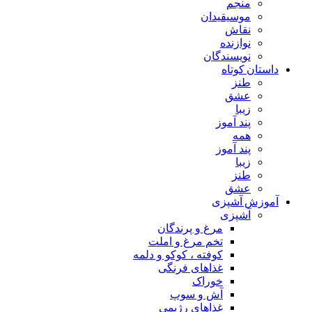
منجم
موسیقیدان
نقاش
نوازنده
نویسندگان
داستان کوتاه
طنز
عشق
زیبا
پند آموز
همه
پند آموز
زیبا
طنز
عشق
آموزش آشپزی
آشپزی
مرغ و پرندگان
تخم مرغ و املت
کوفته ، کوکو و دلمه
غذاهای فرنگی
خوراک
آش و سوپ
غذاهای رژیمی