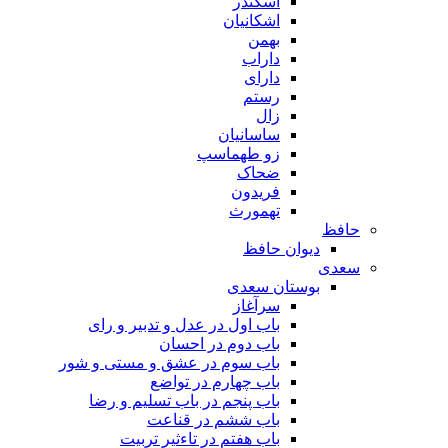
اسکندر
اشکانیان
بهمن
داراب
دارای
رستم
زال
ساسانیان
زو طهماسپ‏
ضحاک
فریدون
تهمورث
حافظ
دیوان حافظ
سعدی
بوستان سعدی
سرآغاز
باب اول در عدل و تدبیر و رای
باب دوم در احسان
باب سوم در عشق و مستی و شور
باب چهارم در تواضع
باب پنجم در باب تسلیم و رضا
باب ششم در قناعت
باب هفتم در تاءثیر تربیت