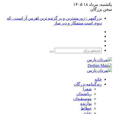
یکشنبه, مرداد ۱۸ ۱۴۰۵
سخن بزرگان
بزرگمهر : زورمندترین و پر گزنده ترین اهرمن آز است ، که
دیوی است ستمکار و دیر ساز
فیس
X
بوک
یوتیوب
اینستاگرام
جستجو
برای
خانه
زندگینامه بزرگان
شعرا
ریاضیدان
موسیقیدان
نوازنده
خطاط
نقاش