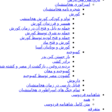
امپراتوری هخامنشیان
شجره نامه هخامنشیان
کورش
تولد و کودکی کورش هخامنشی
همسر و فرزندان کورش
حمله به بابل و فتح آن در زمان کورش
حمله به شرق توسط کورش
حمله و فتح لودیه توسط کورش
کورش و فتح ماد
کورش و یونانیان آسیا
کمبوجیه
باز جستن کین پدر
برادر کشی
بردیه دروغین ، بازگشت از مصر و کشته شد
کمبوجیه و مغان
گشودن مصر توسط کمبوجیه
داریوش
قبایل پارسی در زمان هخامنشیان
تمام جنگ های امپراطوری هخامنشیان
شاهنامه فردوسی
همه
متن کامل شاهنامه فردوسی
متفرقه