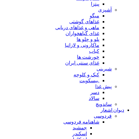
پیتزا
آشپزی
میگو
غذاهای گوشتی
ماهی و غذاهای دریایی
غذای گیاهخواران
پلو و چلو ها
ماکارونی و لازانیا
کباب
خورشت ها
غذای سنتی ایران
شیرینی
کیک و کلوچه
.بیسکویت
پیش غذا
دسر
سالاد
ساندویچ
دیوان اشعار
فردوسی
شاهنامه فردوسی
جمشید
اسکندر