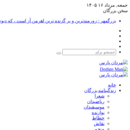
جمعه, مرداد ۱۶ ۱۴۰۵
سخن بزرگان
بزرگمهر : زورمندترین و پر گزنده ترین اهرمن آز است ، که دی
فیس
X
بوک
یوتیوب
اینستاگرام
جستجو
برای
خانه
زندگینامه بزرگان
شعرا
ریاضیدان
موسیقیدان
نوازنده
خطاط
نقاش
منجم