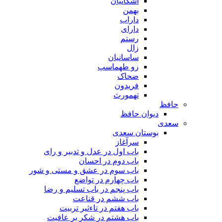
اشکانیان
بهمن
داراب
دارای
رستم
زال
ساسانیان
زو طهماسپ‏
ضحاک
فریدون
تهمورث
حافظ
دیوان حافظ
سعدی
بوستان سعدی
سرآغاز
باب اول در عدل و تدبیر و رای
باب دوم در احسان
باب سوم در عشق و مستی و شور
باب چهارم در تواضع
باب پنجم در باب تسلیم و رضا
باب ششم در قناعت
باب هفتم در تاءثیر تربیت
باب هشتم در شکر بر عافیت