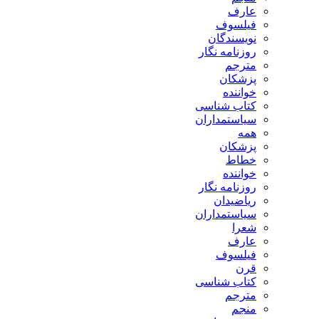
عارف
فیلسوف
نویسندگان
روزنامه نگار
مترجم
پزشکان
خواننده
کتاب شناسی
سیاستمداران
همه
پزشکان
خطاط
خواننده
روزنامه نگار
ریاضیدان
سیاستمداران
شعرا
عارف
فیلسوف
قرن
کتاب شناسی
مترجم
منجم