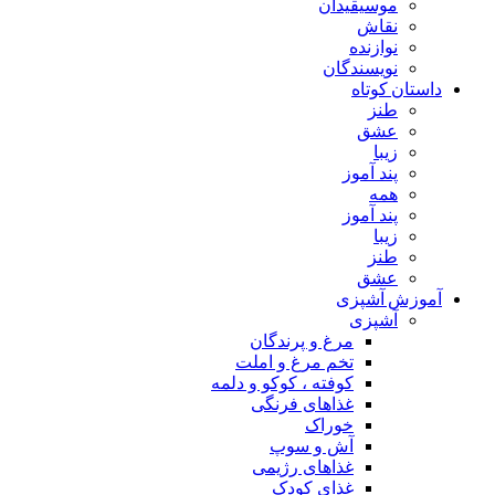
موسیقیدان
نقاش
نوازنده
نویسندگان
داستان کوتاه
طنز
عشق
زیبا
پند آموز
همه
پند آموز
زیبا
طنز
عشق
آموزش آشپزی
آشپزی
مرغ و پرندگان
تخم مرغ و املت
کوفته ، کوکو و دلمه
غذاهای فرنگی
خوراک
آش و سوپ
غذاهای رژیمی
غذای کودک