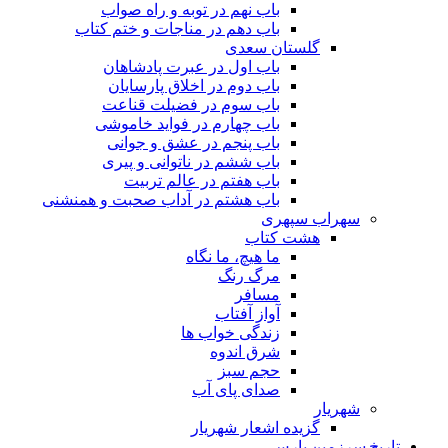
باب نهم در توبه و راه صواب
باب دهم در مناجات و ختم کتاب
گلستان سعدی
باب اول در عبرت پادشاهان
باب دوم در اخلاق پارسایان
باب سوم در فضیلت قناعت
باب چهارم در فواید خاموشى
باب پنجم در عشق و جوانى
باب ششم در ناتوانى و پیرى
باب هفتم در عالم تربیت
باب هشتم در آداب صحبت و همنشنى
سهراب سپهری
هشت کتاب
ما هیچ، ما نگاه
مرگ رنگ
مسافر
آواز آفتاب
زندگی خواب ها
شرق اندوه
حجم سبز
صدای پای آب
شهریار
گزیده اشعار شهریار
تاریخ سرزمین پارس