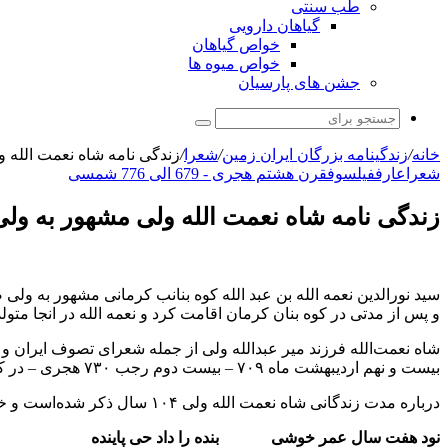
طب سنتی
گیاهان دارویی
خواص گیاهان
خواص میوه ها
جشن های پارسیان
جستجو
برای
خانه
/
زندگینامه بزرگان ایران زمین
/
شعرا
/
زندگی نامه شاه نعمت الله 
شعرا
عارف
فیلسوف
قرن هشتم هجری - 679 الی 776 شمسی
زندگی نامه شاه نعمت الله ولی مشهور به و
سید نورالدین نعمه الله بن عبد الله کوه بنانب کرمانی مشهور به
و پس از مدتی در کوه بنان کرمان اقامت کرد و نعمه الله در انجا متول
شاه نعمت‌الله فرزند میر عبدالله ولی از جمله شعرای تصوف ایران 
بیست و نهم اردیبهشت ماه ۷۰۹ – بیست دوم رجب ۷۳۰ هجری – در کوه بنان کرمان تولد یافته است
درباره مدت زندگانی شاه نعمت الله ولی ۱۰۴ سال ذکر شده‌است و خود شاعر (شاه نعمت الله ولی) تا ۹۷ ساگلی خود را بیان داشته‌است:
نود هفت سال عمر خوشی بنده را داد حی پاینده