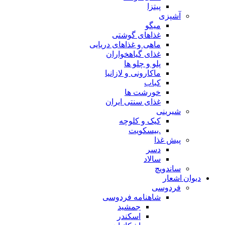
پیتزا
آشپزی
میگو
غذاهای گوشتی
ماهی و غذاهای دریایی
غذای گیاهخواران
پلو و چلو ها
ماکارونی و لازانیا
کباب
خورشت ها
غذای سنتی ایران
شیرینی
کیک و کلوچه
.بیسکویت
پیش غذا
دسر
سالاد
ساندویچ
دیوان اشعار
فردوسی
شاهنامه فردوسی
جمشید
اسکندر