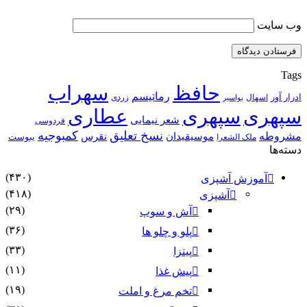
وب‌ سایت
Tags
حافظ
سهراب
رماتیسم
ادرار آور
اسهال
زردی
بواسیر
سپهری
سپهری
عطاری
شعر نیمایی
فردوسی
نسخ تعلیق
کمبوجیه
مشروطه
موسیقیدان
نقرس
یبوست
ملک الشعرا
دسته‌ها
(۴۳۰)
آموزش آشپزی
(۴۱۸)
آشپزی
(۲۹)
آش و سوپ
(۳۶)
پلو و چلو ها
(۳۳)
پیتزا
(۱۱)
پیش غذا
(۱۹)
تخم مرغ و املت