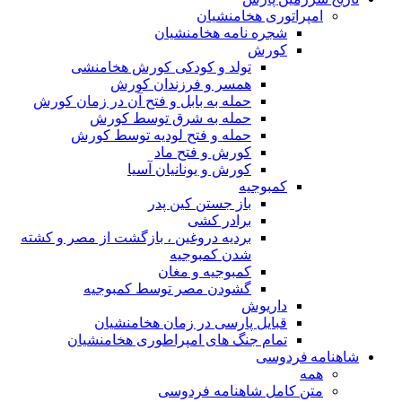
امپراتوری هخامنشیان
شجره نامه هخامنشیان
کورش
تولد و کودکی کورش هخامنشی
همسر و فرزندان کورش
حمله به بابل و فتح آن در زمان کورش
حمله به شرق توسط کورش
حمله و فتح لودیه توسط کورش
کورش و فتح ماد
کورش و یونانیان آسیا
کمبوجیه
باز جستن کین پدر
برادر کشی
بردیه دروغین ، بازگشت از مصر و کشته
شدن کمبوجیه
کمبوجیه و مغان
گشودن مصر توسط کمبوجیه
داریوش
قبایل پارسی در زمان هخامنشیان
تمام جنگ های امپراطوری هخامنشیان
شاهنامه فردوسی
همه
متن کامل شاهنامه فردوسی