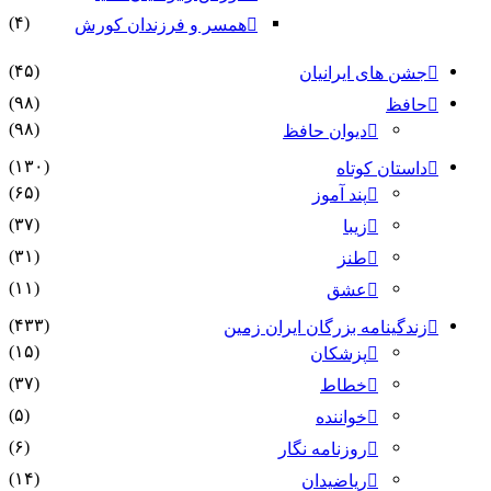
(۴)
همسر و فرزندان کورش
(۴۵)
جشن های ایرانیان
(۹۸)
حافظ
(۹۸)
دیوان حافظ
(۱۳۰)
داستان کوتاه
(۶۵)
پند آموز
(۳۷)
زیبا
(۳۱)
طنز
(۱۱)
عشق
(۴۳۳)
زندگینامه بزرگان ایران زمین
(۱۵)
پزشکان
(۳۷)
خطاط
(۵)
خواننده
(۶)
روزنامه نگار
(۱۴)
ریاضیدان