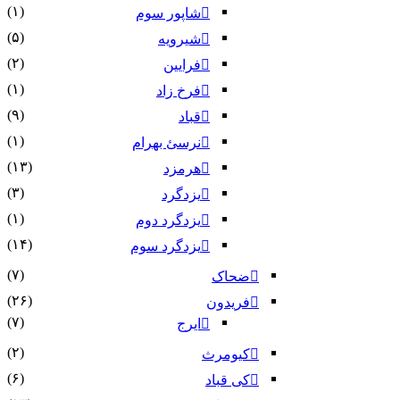
(۱)
شاپور سوم‏
(۵)
شیرویه
(۲)
فرایین
(۱)
فرخ زاد
(۹)
قباد
(۱)
نرسئ بهرام‏
(۱۳)
هرمزد
(۳)
یزدگرد
(۱)
یزدگرد دوم
(۱۴)
یزدگرد سوم
(۷)
ضحاک
(۲۶)
فریدون
(۷)
ایرج
(۲)
کیومرث
(۶)
کی قباد