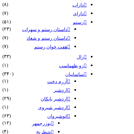
(۸)
داراب
(۷)
دارای
(۵۱)
رستم
(۲۳)
داستان رستم و سهراب
(۷)
داستان رستم و شغاد
(۷)
هفت خوان رستم‏
(۳۳)
زال
(۱)
زو طهماسپ‏
(۳۴۰)
ساسانیان
(۱)
آزرم دخت
(۱)
اردشیر
(۲۹)
اردشیر بابکان
(۱)
اردشیر شیروی
(۶۳)
انوشیروان
(۱۲)
بوزرجمهر
(۴)
شطرنج