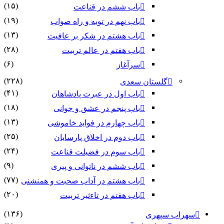
(۱۵)
باب ششم در قناعت
(۱۹)
باب نهم در توبه و راه صواب
(۱۳)
باب هشتم در شکر بر عافیت
(۲۸)
باب هفتم در عالم تربیت
(۶)
سرآغاز
(۲۲۸)
گلستان سعدی
(۴۱)
باب اول در عبرت پادشاهان
(۱۸)
باب پنجم در عشق و جوانى
(۱۳)
باب چهارم در فواید خاموشى
(۲۵)
باب دوم در اخلاق پارسایان
(۲۴)
باب سوم در فضیلت قناعت
(۹)
باب ششم در ناتوانى و پیرى
(۷۷)
باب هشتم در آداب صحبت و همنشنى
(۲۰)
باب هفتم در تاءثیر تربیت
(۱۳۶)
سهراب سپهری