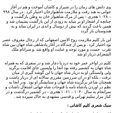
وی دانش های زمان را در شیراز و کاشان آموخت و هم در آغاز
جوانی به هند رفت و ملازمت شاهنوازخان اختیار کرد . در سال ۹۹۸
– ۱۰۲۸ هجری – پس از مرگ شاهنواز خان به وطن بازگشت و
چنانچه از اشعار او بر میاید به زودی از این بازگشت پشیمان شد و
همین باعث گردید که بیش از دوسال و اندی در ایران نماند و به
هندوستان باز گردد
این بار کلیم ملازمت روح الامین اصفهانی که از رجال معروف عصر
بود اختیار کرد . و پس از چندگاه در آغاز پادشاهی شاه جهان بین شاه
تقرب جست و مورد توجه و عنایت او واقع شد .و سرانام ملک
الشعرای دربار او شد
کلیم در اواخر عمر خود به درد پا دچار شد و در سفری که به همراه
شاه جهان به کشمیر رفته بود آنجا را واپسین جای اقامت برگزید
ولی وابستگی او به دربار شاه جهان با این گوشه گیری از میان
نرفت ، بلکه او در ان سرزمین مقرری سالانه ای از دربار داشت و
همچنان شاعر برگزیده شاه جهان و ستایشگر او بود . ودر آنجا به
نظم در اوردن پادشاه نامه یا فتوحات شاه جهانی اشتغال داشات و
سرانجام به سال ۱۰۳۰ – ۱۰۶۱ هجری – در کشمیر درگذشت و در
کنار مزار سلیم تهرانی و قدسی مشهدی به خاک سپرده شد .
سبک شعری کلیم کاشانی :