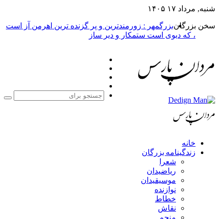
شنبه, مرداد ۱۷ ۱۴۰۵
سخن بزرگان
بزرگمهر : زورمندترین و پر گزنده ترین اهرمن آز است
، که دیوی است ستمکار و دیر ساز
فیس
X
بوک
یوتیوب
اینستاگرام
جست
برا
خانه
زندگینامه بزرگان
شعرا
ریاضیدان
موسیقیدان
نوازنده
خطاط
نقاش
منجم