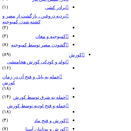
(۱)
برادر کشی
بردیه دروغین ، بازگشت از مصر و
کشته شدن کمبوجیه
(۲)
(۲)
کمبوجیه و مغان
(۸)
گشودن مصر توسط کمبوجیه
(۸۹)
کورش
تولد و کودکی کورش هخامنشی
(۱۶)
حمله به بابل و فتح آن در زمان
کورش
(۱۸)
(۱۴)
حمله به شرق توسط کورش
حمله و فتح لودیه توسط کورش
(۱۸)
(۴)
کورش و فتح ماد
(۷)
کورش و یونانیان آسیا