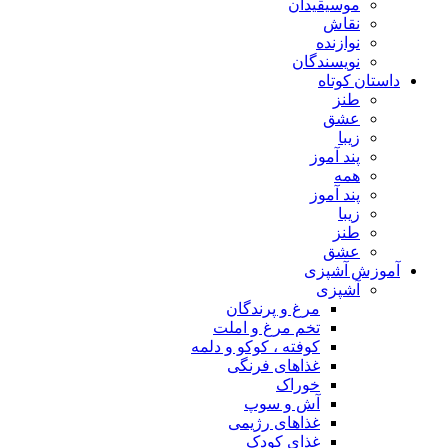
موسیقیدان
نقاش
نوازنده
نویسندگان
داستان کوتاه
طنز
عشق
زیبا
پند آموز
همه
پند آموز
زیبا
طنز
عشق
آموزش آشپزی
آشپزی
مرغ و پرندگان
تخم مرغ و املت
کوفته ، کوکو و دلمه
غذاهای فرنگی
خوراک
آش و سوپ
غذاهای رژیمی
غذای کودک