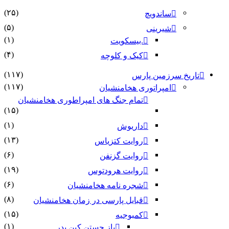
(۲۵)
ساندویچ
(۵)
شیرینی
(۱)
.بیسکویت
(۴)
کیک و کلوچه
(۱۱۷)
تاریخ سرزمین پارس
(۱۱۷)
امپراتوری هخامنشیان
تمام جنگ های امپراطوری هخامنشیان
(۱۵)
(۱)
داریوش
(۱۳)
روایت کتزیاس
(۶)
روایت گزنفن
(۱۹)
روایت هرودتوس
(۶)
شجره نامه هخامنشیان
(۸)
قبایل پارسی در زمان هخامنشیان
(۱۵)
کمبوجیه
(۱)
باز جستن کین پدر