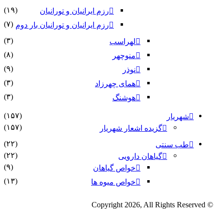
(۱۹)
رزم ایرانیان و تورانیان
(۷)
رزم ایرانیان و تورانیان بار دوم
(۳)
لهراسب
(۸)
منوچهر
(۹)
نوذر
(۳)
هماى چهرزاد
(۳)
هوشنگ
(۱۵۷)
شهریار
(۱۵۷)
گزیده اشعار شهریار
(۲۲)
طب سنتی
(۲۲)
گیاهان دارویی
(۹)
خواص گیاهان
(۱۳)
خواص میوه ها
© Copyright 2026, All Rights Reserved