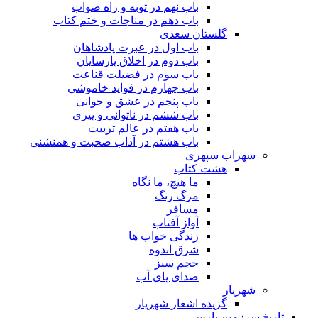
باب نهم در توبه و راه صواب
باب دهم در مناجات و ختم کتاب
گلستان سعدی
باب اول در عبرت پادشاهان
باب دوم در اخلاق پارسایان
باب سوم در فضیلت قناعت
باب چهارم در فواید خاموشى
باب پنجم در عشق و جوانى
باب ششم در ناتوانى و پیرى
باب هفتم در عالم تربیت
باب هشتم در آداب صحبت و همنشنى
سهراب سپهری
هشت کتاب
ما هیچ، ما نگاه
مرگ رنگ
مسافر
آواز آفتاب
زندگی خواب ها
شرق اندوه
حجم سبز
صدای پای آب
شهریار
گزیده اشعار شهریار
تاریخ سرزمین پارس