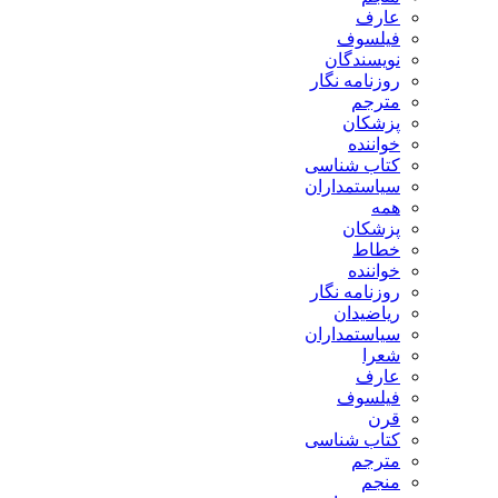
عارف
فیلسوف
نویسندگان
روزنامه نگار
مترجم
پزشکان
خواننده
کتاب شناسی
سیاستمداران
همه
پزشکان
خطاط
خواننده
روزنامه نگار
ریاضیدان
سیاستمداران
شعرا
عارف
فیلسوف
قرن
کتاب شناسی
مترجم
منجم