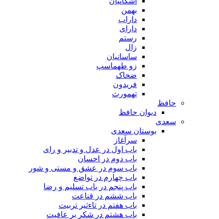
اشکانیان
بهمن
داراب
دارای
رستم
زال
ساسانیان
زو طهماسپ‏
ضحاک
فریدون
تهمورث
حافظ
دیوان حافظ
سعدی
بوستان سعدی
سرآغاز
باب اول در عدل و تدبیر و رای
باب دوم در احسان
باب سوم در عشق و مستی و شور
باب چهارم در تواضع
باب پنجم در باب تسلیم و رضا
باب ششم در قناعت
باب هفتم در تاءثیر تربیت
باب هشتم در شکر بر عافیت