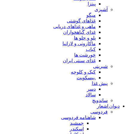
پیتزا
آشپزی
میگو
غذاهای گوشتی
ماهی و غذاهای دریایی
غذای گیاهخواران
پلو و چلو ها
ماکارونی و لازانیا
کباب
خورشت ها
غذای سنتی ایران
شیرینی
کیک و کلوچه
.بیسکویت
پیش غذا
دسر
سالاد
ساندویچ
دیوان اشعار
فردوسی
شاهنامه فردوسی
جمشید
اسکندر