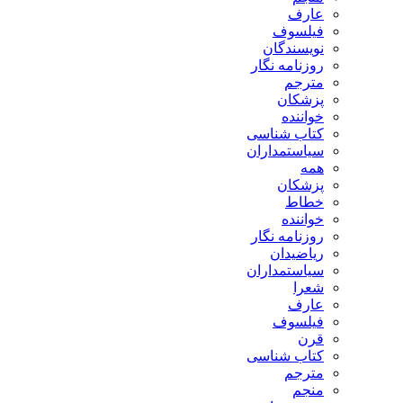
عارف
فیلسوف
نویسندگان
روزنامه نگار
مترجم
پزشکان
خواننده
کتاب شناسی
سیاستمداران
همه
پزشکان
خطاط
خواننده
روزنامه نگار
ریاضیدان
سیاستمداران
شعرا
عارف
فیلسوف
قرن
کتاب شناسی
مترجم
منجم