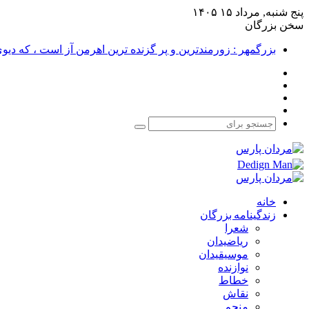
پنج شنبه, مرداد ۱۵ ۱۴۰۵
سخن بزرگان
بزرگمهر : زورمندترین و پر گزنده ترین اهرمن آز است ، که دی
فیس
X
بوک
یوتیوب
اینستاگرام
جستجو
برای
خانه
زندگینامه بزرگان
شعرا
ریاضیدان
موسیقیدان
نوازنده
خطاط
نقاش
منجم