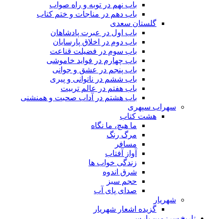
باب نهم در توبه و راه صواب
باب دهم در مناجات و ختم کتاب
گلستان سعدی
باب اول در عبرت پادشاهان
باب دوم در اخلاق پارسایان
باب سوم در فضیلت قناعت
باب چهارم در فواید خاموشى
باب پنجم در عشق و جوانى
باب ششم در ناتوانى و پیرى
باب هفتم در عالم تربیت
باب هشتم در آداب صحبت و همنشنى
سهراب سپهری
هشت کتاب
ما هیچ، ما نگاه
مرگ رنگ
مسافر
آواز آفتاب
زندگی خواب ها
شرق اندوه
حجم سبز
صدای پای آب
شهریار
گزیده اشعار شهریار
تاریخ سرزمین پارس