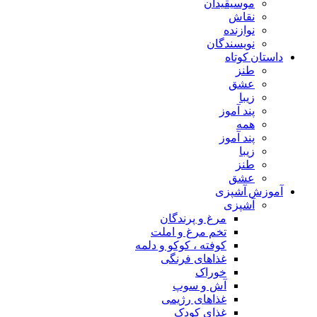
موسیقیدان
نقاش
نوازنده
نویسندگان
داستان کوتاه
طنز
عشق
زیبا
پند آموز
همه
پند آموز
زیبا
طنز
عشق
آموزش آشپزی
آشپزی
مرغ و پرندگان
تخم مرغ و املت
کوفته ، کوکو و دلمه
غذاهای فرنگی
خوراک
آش و سوپ
غذاهای رژیمی
غذای کودک