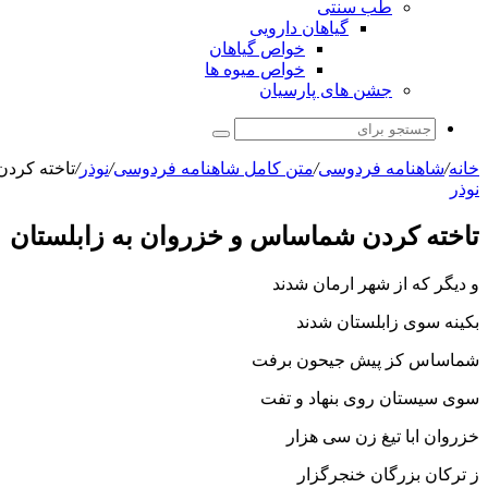
طب سنتی
گیاهان دارویی
خواص گیاهان
خواص میوه ها
جشن های پارسیان
جستجو
برای
خانه
/
شاهنامه فردوسی
/
متن کامل شاهنامه فردوسی
/
نوذر
/
تاخته کردن
نوذر
تاخته کردن شماساس و خزروان به زابلستان‏
و دیگر که از شهر ارمان شدند
بکینه سوى زابلستان شدند
شماساس کز پیش جیحون برفت
سوى سیستان روى بنهاد و تفت‏
خزروان ابا تیغ زن سى هزار
ز ترکان بزرگان خنجرگزار