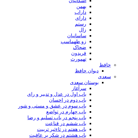
اشکانیان
بهمن
داراب
دارای
رستم
زال
ساسانیان
زو طهماسپ‏
ضحاک
فریدون
تهمورث
حافظ
دیوان حافظ
سعدی
بوستان سعدی
سرآغاز
باب اول در عدل و تدبیر و رای
باب دوم در احسان
باب سوم در عشق و مستی و شور
باب چهارم در تواضع
باب پنجم در باب تسلیم و رضا
باب ششم در قناعت
باب هفتم در تاءثیر تربیت
باب هشتم در شکر بر عافیت