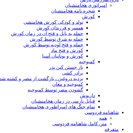
امپراتوری هخامنشیان
شجره نامه هخامنشیان
کورش
تولد و کودکی کورش هخامنشی
همسر و فرزندان کورش
حمله به بابل و فتح آن در زمان کورش
حمله به شرق توسط کورش
حمله و فتح لودیه توسط کورش
کورش و فتح ماد
کورش و یونانیان آسیا
کمبوجیه
باز جستن کین پدر
برادر کشی
بردیه دروغین ، بازگشت از مصر و کشته شد
کمبوجیه و مغان
گشودن مصر توسط کمبوجیه
داریوش
قبایل پارسی در زمان هخامنشیان
تمام جنگ های امپراطوری هخامنشیان
شاهنامه فردوسی
همه
متن کامل شاهنامه فردوسی
متفرقه