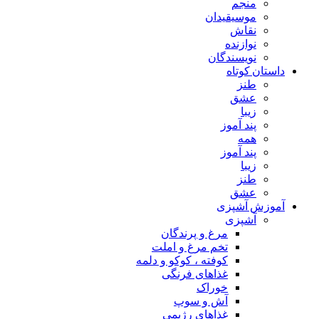
منجم
موسیقیدان
نقاش
نوازنده
نویسندگان
داستان کوتاه
طنز
عشق
زیبا
پند آموز
همه
پند آموز
زیبا
طنز
عشق
آموزش آشپزی
آشپزی
مرغ و پرندگان
تخم مرغ و املت
کوفته ، کوکو و دلمه
غذاهای فرنگی
خوراک
آش و سوپ
غذاهای رژیمی