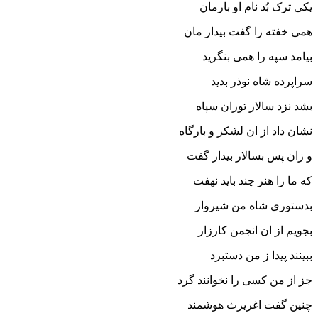
یکى ترک بُد نام او بارمان
همى خفته را گفت بیدار مان‏
بیامد سپه را همى بنگرید
سراپرده شاه نوذر بدید
بشد نزد سالار توران سپاه
نشان داد از ان لشکر و بارگاه‏
و زان پس بسالار بیدار گفت
که ما را هنر چند باید نهفت‏
بدستورى شاه من شیروار
بجویم از ان انجمن کارزار
ببینند پیدا ز من دستبرد
جز از من کسى را نخوانند گرد
چنین گفت اغریرث هوشمند