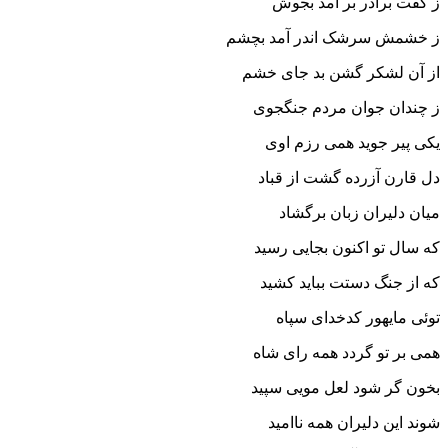
ز گفت برادر بر آمد بجوش‏
ز خشمش سرشک اندر آمد بچشم
از آن لشکر گشن بد جاى خشم‏
ز چندان جوان مردم جنگجوى
یکى پیر جوید همى رزم اوى‏
دل قارن آزرده گشت از قباد
میان دلیران زبان برگشاد
که سال تو اکنون بجایى رسید
که از جنگ دستت بباید کشید
توئى مایه‏ور کدخداى سپاه
همى بر تو گردد همه راى شاه‏
بخون گر شود لعل مویى سپید
شوند این دلیران همه ناامید