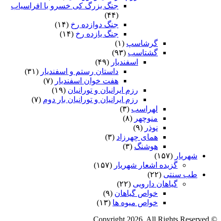
جنگ بزرگ کی خسرو با افراسیاب
(۴۴)
جنگ دوازده رخ
(۱۴)
جنگ یازده رخ
(۱۴)
گرشاسپ
(۱)
گشتاسب
(۹۳)
اسفندیار
(۴۹)
داستان رستم و اسفندیار
(۳۱)
هفت خوان اسفندیار
(۷)
رزم ایرانیان و تورانیان
(۱۹)
رزم ایرانیان و تورانیان بار دوم
(۷)
لهراسب
(۳)
منوچهر
(۸)
نوذر
(۹)
هماى چهرزاد
(۳)
هوشنگ
(۳)
شهریار
(۱۵۷)
گزیده اشعار شهریار
(۱۵۷)
طب سنتی
(۲۲)
گیاهان دارویی
(۲۲)
خواص گیاهان
(۹)
خواص میوه ها
(۱۳)
© Copyright 2026, All Rights Reserved