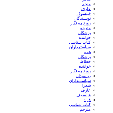
منجم
عارف
فیلسوف
نویسندگان
روزنامه نگار
مترجم
پزشکان
خواننده
کتاب شناسی
سیاستمداران
همه
پزشکان
خطاط
خواننده
روزنامه نگار
ریاضیدان
سیاستمداران
شعرا
عارف
فیلسوف
قرن
کتاب شناسی
مترجم