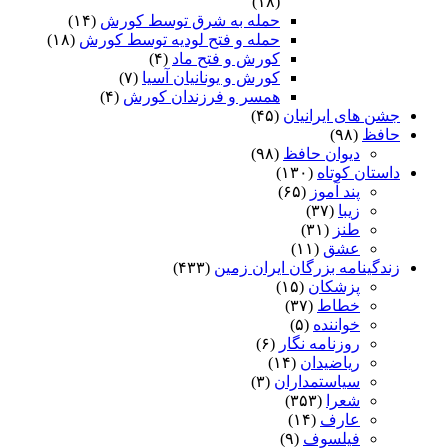
(۱۸)
حمله به شرق توسط کورش
(۱۴)
حمله و فتح لودیه توسط کورش
(۱۸)
کورش و فتح ماد
(۴)
کورش و یونانیان آسیا
(۷)
همسر و فرزندان کورش
(۴)
جشن های ایرانیان
(۴۵)
حافظ
(۹۸)
دیوان حافظ
(۹۸)
داستان کوتاه
(۱۳۰)
پند آموز
(۶۵)
زیبا
(۳۷)
طنز
(۳۱)
عشق
(۱۱)
زندگینامه بزرگان ایران زمین
(۴۳۳)
پزشکان
(۱۵)
خطاط
(۳۷)
خواننده
(۵)
روزنامه نگار
(۶)
ریاضیدان
(۱۴)
سیاستمداران
(۳)
شعرا
(۳۵۳)
عارف
(۱۴)
فیلسوف
(۹)