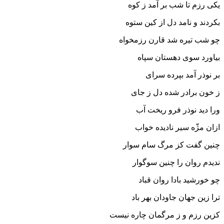
یکى رزم تا شب بر آمد ز کوه
بکردند و نامد دل از کین ستوه‏
چو شب تیره شد قارن رزمخواه
بیاورد سوى دهستان سپاه‏
بر نوذر آمد بپرده سراى
ز خون برادر شده دل ز جاى‏
ورا دید نوذر فرو ریخت آب
ازان مژّه سیر نادیده خواب‏
چنین گفت کز مرگ سام سوار
ندیدم روان را چنین سوگوار
چو خورشید بادا روان قباد
ترا زین جهان جاودان بهر باد
کزین رزم و ز مرگمان چاره نیست