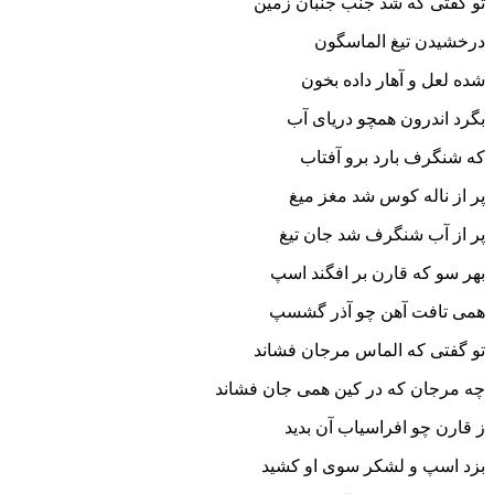
تو گفتى که شد جنب جنبان زمین‏
درخشیدن تیغ الماس‏گون
شده لعل و آهار داده بخون‏
بگرد اندرون همچو دریاى آب
که شنگرف بارد برو آفتاب‏
پر از ناله کوس شد مغز میغ
پر از آب شنگرف شد جان تیغ‏
بهر سو که قارن بر افگند اسپ
همى تافت آهن چو آذر گشسپ‏
تو گفتى که الماس مرجان فشاند
چه مرجان که در کین همى جان فشاند
ز قارن چو افراسیاب آن بدید
بزد اسپ و لشکر سوى او کشید