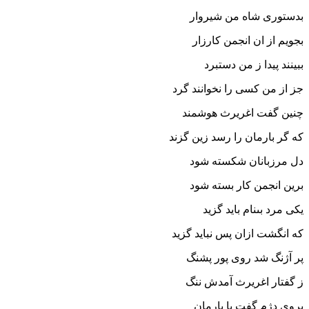
بدستورى شاه من شیروار
بجویم از ان انجمن کارزار
ببینند پیدا ز من دستبرد
جز از من کسى را نخوانند گرد
چنین گفت اغریرث هوشمند
که گر بارمان را رسد زین گزند
دل مرزبانان شکسته شود
برین انجمن کار بسته شود
یکى مرد بى‏نام باید گزید
که انگشت ازان پس نباید گزید
پر آژنگ شد روى پور پشنگ
ز گفتار اغریرث آمدش ننگ‏
بروى دژم گفت با بارمان