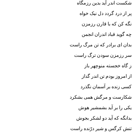
شکست اندر آید بدین رزم‏گاه
پر از درد گردد دل نیک خواه‏
نگه کن که با قارن رزم‏زن
چه گوید قباد اندران انجمن‏
بدان اى برادر که تن مرگ راست
سر رزم‏زن سودن ترگ راست‏
ز گاه خجسته منوچهر باز
از امروز بودم تن اندر گداز
کسى زنده بر آسمان نگذرد
شکارست و مرگش همى بشکرد
یکى را بر آید بشمشیر هوش
بدانگه که آید دو لشکر بجوش‏
تنش کرگس و شیر درّنده راست