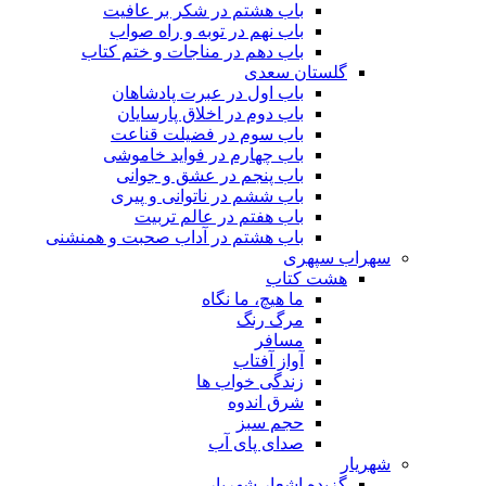
باب هشتم در شکر بر عافیت
باب نهم در توبه و راه صواب
باب دهم در مناجات و ختم کتاب
گلستان سعدی
باب اول در عبرت پادشاهان
باب دوم در اخلاق پارسایان
باب سوم در فضیلت قناعت
باب چهارم در فواید خاموشى
باب پنجم در عشق و جوانى
باب ششم در ناتوانى و پیرى
باب هفتم در عالم تربیت
باب هشتم در آداب صحبت و همنشنى
سهراب سپهری
هشت کتاب
ما هیچ، ما نگاه
مرگ رنگ
مسافر
آواز آفتاب
زندگی خواب ها
شرق اندوه
حجم سبز
صدای پای آب
شهریار
گزیده اشعار شهریار