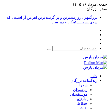
جمعه, مرداد ۱۶ ۱۴۰۵
سخن بزرگان
بزرگمهر : زورمندترین و پر گزنده ترین اهرمن آز است ، که
دیوی است ستمکار و دیر ساز
فیس
X
بوک
یوتیوب
اینستاگرام
جستجو
برای
خانه
زندگینامه بزرگان
شعرا
ریاضیدان
موسیقیدان
نوازنده
خطاط
نقاش