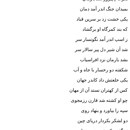
بمیدان جنگ اندر آمد دمان‏
یکى خشت زد بر سرین قباد
که بند کمرگاه او برگشاد
ز اسپ اندر آمد نگونسار سر
شد آن شیر دل پیر سالار سر
بشد بارمان نزد افراسیاب
شکفته دو رخسار با جاه و آب‏
یکى خلعتش داد کاندر جهان
کس از کهتران نستد آن از مهان‏
چو او کشته شد قارن رزمجوى
سپه را بیاورد و بنهاد روى‏
دو لشکر بکردار دریاى چین