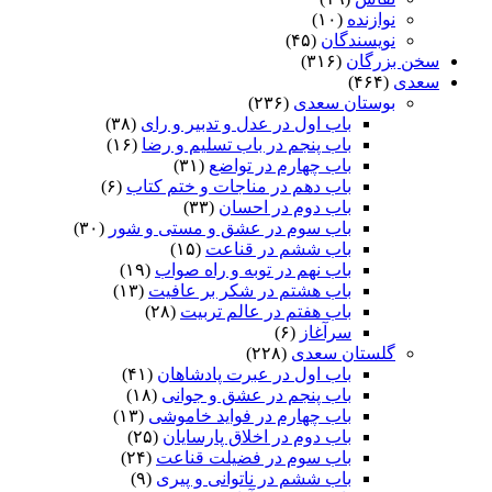
نوازنده
(۱۰)
نویسندگان
(۴۵)
سخن بزرگان
(۳۱۶)
سعدی
(۴۶۴)
بوستان سعدی
(۲۳۶)
باب اول در عدل و تدبیر و رای
(۳۸)
باب پنجم در باب تسلیم و رضا
(۱۶)
باب چهارم در تواضع
(۳۱)
باب دهم در مناجات و ختم کتاب
(۶)
باب دوم در احسان
(۳۳)
باب سوم در عشق و مستی و شور
(۳۰)
باب ششم در قناعت
(۱۵)
باب نهم در توبه و راه صواب
(۱۹)
باب هشتم در شکر بر عافیت
(۱۳)
باب هفتم در عالم تربیت
(۲۸)
سرآغاز
(۶)
گلستان سعدی
(۲۲۸)
باب اول در عبرت پادشاهان
(۴۱)
باب پنجم در عشق و جوانى
(۱۸)
باب چهارم در فواید خاموشى
(۱۳)
باب دوم در اخلاق پارسایان
(۲۵)
باب سوم در فضیلت قناعت
(۲۴)
باب ششم در ناتوانى و پیرى
(۹)