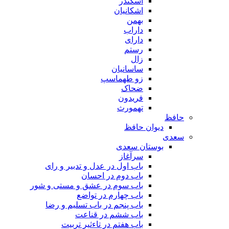
اسکندر
اشکانیان
بهمن
داراب
دارای
رستم
زال
ساسانیان
زو طهماسپ‏
ضحاک
فریدون
تهمورث
حافظ
دیوان حافظ
سعدی
بوستان سعدی
سرآغاز
باب اول در عدل و تدبیر و رای
باب دوم در احسان
باب سوم در عشق و مستی و شور
باب چهارم در تواضع
باب پنجم در باب تسلیم و رضا
باب ششم در قناعت
باب هفتم در تاءثیر تربیت