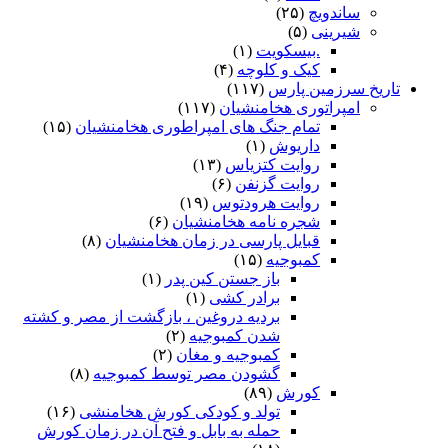
ساندویچ
(۲۵)
شیرینی
(۵)
.بیسکویت
(۱)
کیک و کلوچه
(۴)
تاریخ سرزمین پارس
(۱۱۷)
امپراتوری هخامنشیان
(۱۱۷)
تمام جنگ های امپراطوری هخامنشیان
(۱۵)
داریوش
(۱)
روایت کتزیاس
(۱۳)
روایت گزنفن
(۶)
روایت هرودتوس
(۱۹)
شجره نامه هخامنشیان
(۶)
قبایل پارسی در زمان هخامنشیان
(۸)
کمبوجیه
(۱۵)
باز جستن کین پدر
(۱)
برادر کشی
(۱)
بردیه دروغین ، بازگشت از مصر و کشته
شدن کمبوجیه
(۲)
کمبوجیه و مغان
(۲)
گشودن مصر توسط کمبوجیه
(۸)
کورش
(۸۹)
تولد و کودکی کورش هخامنشی
(۱۶)
حمله به بابل و فتح آن در زمان کورش