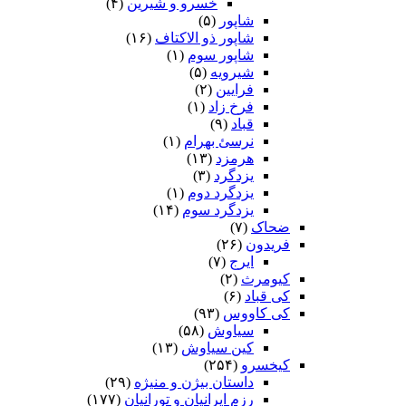
خسرو و شیرین
(۴)
شاپور
(۵)
شاپور ذو الاکتاف
(۱۶)
شاپور سوم‏
(۱)
شیرویه
(۵)
فرایین
(۲)
فرخ زاد
(۱)
قباد
(۹)
نرسئ بهرام‏
(۱)
هرمزد
(۱۳)
یزدگرد
(۳)
یزدگرد دوم
(۱)
یزدگرد سوم
(۱۴)
ضحاک
(۷)
فریدون
(۲۶)
ایرج
(۷)
کیومرث
(۲)
کی قباد
(۶)
کی کاووس
(۹۳)
سیاوش
(۵۸)
کین سیاوش
(۱۳)
کیخسرو
(۲۵۴)
داستان بیژن و منیژه
(۲۹)
رزم ایرانیان و تورانیان
(۱۷۷)