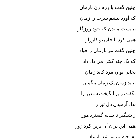
چنین گفت با رزم زن بارمان
که آورد پیشم سرت را زمان‏
ببایست ماندن که خود روزگار
همى کرد با جان تو کارزار
چنین گفت مر بارمان را قباد
که یک چند گیتى مرا داد داد
بجایى توان مرد کاید زمان
بیاید زمان یک زمان بى‏گمان‏
بگفت و بر انگیخت شبدیز را
بداد آرمیدن دل تیز را
ز شبگیر تا سایه گسترد هور
همى این بران آن برین کرد زور
بفرجام پیروز شد بارمان