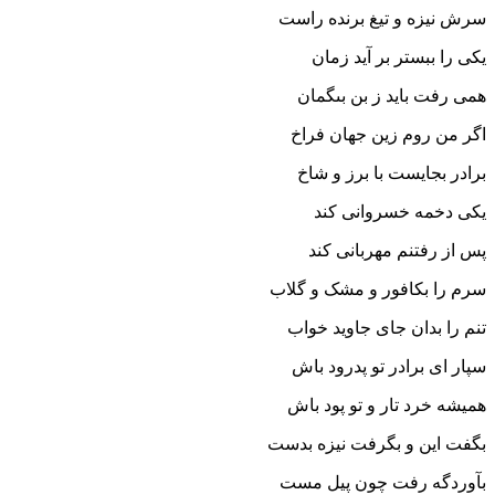
سرش نیزه و تیغ برنده راست‏
یکى را ببستر بر آید زمان
همى رفت باید ز بن بى‏گمان‏
اگر من روم زین جهان فراخ
برادر بجایست با برز و شاخ‏
یکى دخمه خسروانى کند
پس از رفتنم مهربانى کند
سرم را بکافور و مشک و گلاب
تنم را بدان جاى جاوید خواب‏
سپار اى برادر تو پدرود باش
همیشه خرد تار و تو پود باش‏
بگفت این و بگرفت نیزه بدست
بآوردگه رفت چون پیل مست‏