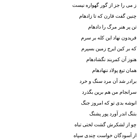
ز مى را جز از گور گهواره نیست‏
چنین گفت قارن که تا زاده‏ام
تن پر هنر مرگ را داده‏ام‏
فریدون نهاد این کله بر سرم
که بر کین ایرج زمین بسپرم‏
هنوز آن کمربند نگشاده‏ام
همان تیغ پولاد ننهاده‏ام‏
برادر شد آن مرد سنگ و خرد
سرانجام من هم برین بگذرد
انوشه بدى تو که امروز جنگ
بتنگ اندر آورد پور پشنگ‏
چو از لشکرش گشت لختى تباه
از آسودگان خواست چندى سپاه‏