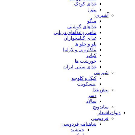
غذای کودک
پیتزا
آشپزی
میگو
غذاهای گوشتی
ماهی و غذاهای دریایی
غذای گیاهخواران
پلو و چلو ها
ماکارونی و لازانیا
کباب
خورشت ها
غذای سنتی ایران
شیرینی
کیک و کلوچه
.بیسکویت
پیش غذا
دسر
سالاد
ساندویچ
دیوان اشعار
فردوسی
شاهنامه فردوسی
جمشید