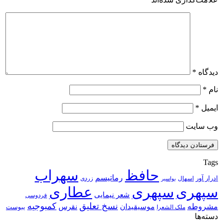
دیدگاه
*
نام
*
ایمیل
*
وب‌ سایت
Tags
حافظ
سهراب
رماتیسم
ادرار آور
اسهال
زردی
بواسیر
سپهری
سپهری
عطاری
شعر نیمایی
فردوسی
نسخ تعلیق
کمبوجیه
مشروطه
موسیقیدان
نقرس
یبوست
ملک الشعرا
دسته‌ها