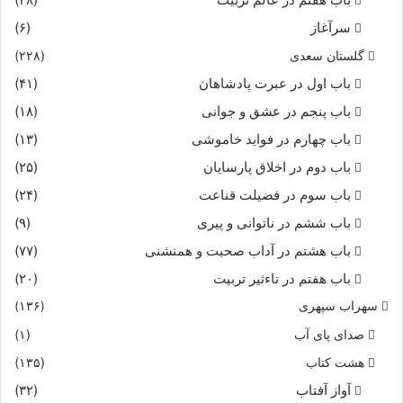
سرآغاز
(۶)
گلستان سعدی
(۲۲۸)
باب اول در عبرت پادشاهان
(۴۱)
باب پنجم در عشق و جوانى
(۱۸)
باب چهارم در فواید خاموشى
(۱۳)
باب دوم در اخلاق پارسایان
(۲۵)
باب سوم در فضیلت قناعت
(۲۴)
باب ششم در ناتوانى و پیرى
(۹)
باب هشتم در آداب صحبت و همنشنى
(۷۷)
باب هفتم در تاءثیر تربیت
(۲۰)
سهراب سپهری
(۱۳۶)
صدای پای آب
(۱)
هشت کتاب
(۱۳۵)
آواز آفتاب
(۳۲)