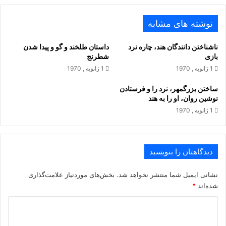
نخفتند ز ایشان یکى تیره شب
نوشته های مشابه
ناشناختن دانندگان هند، چاره نرد
داستان طلخند و گو و پیدا شدن
نه بر یکدیگر برگشادند لب‏
بازى
شطرنج
1 ژانویه , 1970
1 ژانویه , 1970
ز میدان چو بر خاست آواز کوس
ساختن بزرگمهر، نرد را و فرستادن
نوشین روان، او را به هند
جهان دیدگان خواستند آبنوس‏
1 ژانویه , 1970
سواران بهر سو پراگند گو
بجایى که بد موبدى پیش رو
دیدگاهتان را بنویسید
نشانی ایمیل شما منتشر نخواهد شد.
بخش‌های موردنیاز علامت‌گذاری
سراسر بدرگاه شاه آمدند
شده‌اند
*
بدان نامور بارگاه آمدند
د
ی