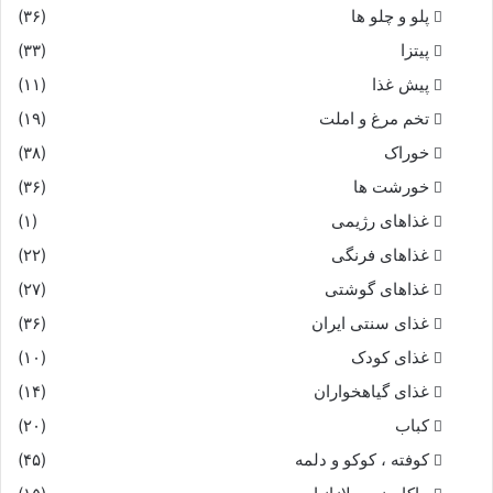
پلو و چلو ها
(۳۶)
پیاده بدید اندرو با سوار
پیتزا
(۳۳)
پیش غذا
(۱۱)
همه کرده آرایش کارزار
تخم مرغ و املت
(۱۹)
ز اسبان و پیلان و دستور شاه
خوراک
(۳۸)
خورشت ها
(۳۶)
مبارز که اسب افگند بر سپاه‏
غذاهای رژیمی
(۱)
همه کرده پیکر بآیین جنگ
غذاهای فرنگی
(۲۲)
غذاهای گوشتی
(۲۷)
یکى تیز و جنبان یکى با درنگ‏
غذای سنتی ایران
(۳۶)
غذای کودک
(۱۰)
بیاراسته شاه قلب سپاه
غذای گیاهخواران
(۱۴)
ز یک دست فرزانه نیک خواه‏
کباب
(۲۰)
کوفته ، کوکو و دلمه
(۴۵)
ابر دست شاه از دو رویه دو پیل