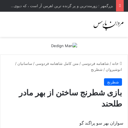
بزرگمهر : زورمندترین و پر گزنده ترین اهرمن آز است ، که دیوی است ستمکار و دیر ساز
خانه
/
شاهنامه فردوسی
/
متن کامل شاهنامه فردوسی
/
ساسانیان
/
انوشیروان
/
شطرنج
شطرنج
بازى شطرنج ساختن از بهر مادر
طلحند
سواران بهر سو پراگند گو