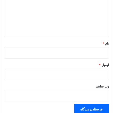
جهاندار بنشست با موبدان
د
گ
بزرگان دانا دل و بخردان‏
ا
صفت کرد فرزانه آن رزمگاه
ه
*
که چون رفت پیکار جنگ و سپاه‏
نام
*
ز دریا و از کنده و آبگیر
ایمیل
*
یکایک بگفتند با تیزویر
نخفتند ز ایشان یکى تیره شب
وب‌ سایت
نه بر یکدیگر برگشادند لب‏
ز میدان چو بر خاست آواز کوس