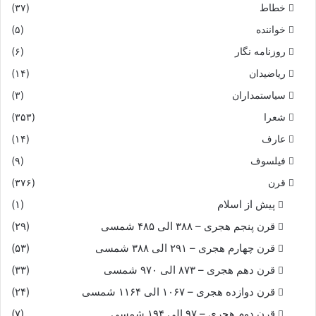
خطاط
(۳۷)
سپه دید افگنده چین در بروى‏
خواننده
(۵)
ز اسب و ز کنده برو بسته راه
روزنامه نگار
(۶)
ریاضیدان
(۱۴)
چپ و راست و پیش و پس اندر سپاه‏
سیاستمداران
(۳)
شعرا
(۳۵۳)
شد از رنج و ز تشنگى شاه مات
عارف
(۱۴)
چنین یافت از چرخ گردان برات‏
فیلسوف
(۹)
قرن
(۳۷۶)
ز شطرنج طلخند بد آرزوى
پیش از اسلام
(۱)
قرن پنجم هجری – ۳۸۸ الی ۴۸۵ شمسی
(۲۹)
گو آن شاه آزاده و نیکخوى‏
قرن چهارم هجری – ۲۹۱ الی ۳۸۸ شمسی
(۵۳)
همى کرد مادر ببازى نگاه
قرن دهم هجری – ۸۷۳ الی ۹۷۰ شمسی
(۳۳)
قرن دوازده هجری – ۱۰۶۷ الی ۱۱۶۴ شمسی
(۲۴)
پر از خون دل از بهر طلخند شاه‏
قرن دوم هجری – ۹۷ الی ۱۹۴ شمسی
(۷)