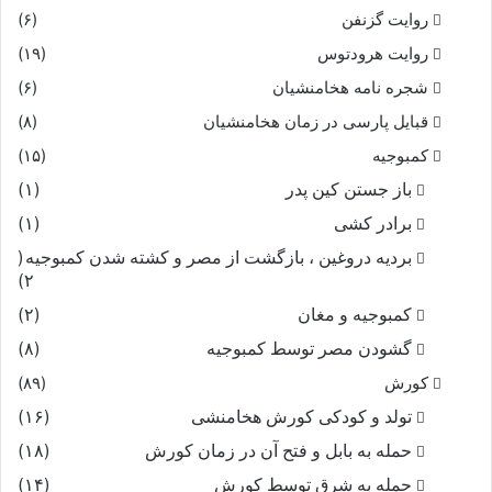
روایت گزنفن
(۶)
روایت هرودتوس
چو بگذاشتى تا سر آوردگاه
(۱۹)
شجره نامه هخامنشیان
(۶)
نشستى چو فرزانه بر دست شاه‏
قبایل پارسی در زمان هخامنشیان
(۸)
کمبوجیه
(۱۵)
همان نیز فرزانه یک خانه بیش
باز جستن کین پدر
(۱)
نرفتى نبودى ازین شاه پیش‏
برادر کشی
(۱)
بردیه دروغین ، بازگشت از مصر و کشته شدن کمبوجیه
(
سه خانه برفتى سرافراز پیل
۲)
کمبوجیه و مغان
(۲)
بدیدى همه رزمگه از دو میل‏
گشودن مصر توسط کمبوجیه
(۸)
کورش
(۸۹)
سه خانه برفتى شتر همچنان
تولد و کودکی کورش هخامنشی
(۱۶)
بر آورد گه بر دمان و دنان‏
حمله به بابل و فتح آن در زمان کورش
(۱۸)
حمله به شرق توسط کورش
(۱۴)