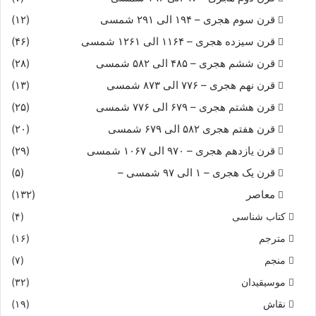
قرن سوم هجری – ۱۹۴ الی ۲۹۱ شمسی
(۱۲)
نشسته شب و روز پر درد و خشم
قرن سیزده هجری – ۱۱۶۴ الی ۱۲۶۱ شمسی
(۴۶)
ببازى شطرنج داده دو چشم‏
قرن ششم هجری – ۴۸۵ الی ۵۸۲ شمسی
(۲۸)
قرن نهم هجری – ۷۷۶ الی ۸۷۳ شمسی
(۱۳)
همه کام و رایش بشطرنج بود
قرن هشتم هجری – ۶۷۹ الی ۷۷۶ شمسی
(۲۵)
قرن هفتم هجری ۵۸۲ الی ۶۷۹ شمسی
(۲۰)
ز طلخند جانش پر از رنج بود
قرن یازدهم هجری – ۹۷۰ الی ۱۰۶۷ شمسی
(۲۹)
همیشه همى ریخت خونین سرشک
قرن یک هجری – ۱ الی ۹۷ شمسی –
(۵)
معاصر
(۱۳۲)
بران درد شطرنج بودش پزشک‏
کتاب شناسی
(۴)
بدین گونه بد تا چمان و چران
مترجم
(۱۶)
منجم
(۷)
چنین تا سر آمد بروبر زمان‏
موسیقیدان
(۳۲)
نقاش
(۱۹)
سر آمد کنون بر من این داستان