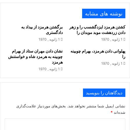
وزین روى تا مرو لشکر کشید
نوشته های مشابه
کشتن هرمزد ایزدگشسب را و زهر
برگشتن هرمزد از بیداد به
شد از گرد لشکر زمین ناپدید
دادن زردهشت موبد موبدان را
دادگسترى
1 ژانویه , 1970
1 ژانویه , 1970
چو ده سال شد پادشاهیش راست
پهلوانى دادن هرمزد، بهرام چوبینه
نشان دادن مهران ستاد از بهرام
را
چوبینه به هرمزد شاه و خواستنش
ز هر کشور آواز بدخواه خاست‏
هرمزد
1 ژانویه , 1970
1 ژانویه , 1970
بیامد ز راه هرى ساوه شاه
ابا پیل و با کوس و گنج و سپاه‏
دیدگاهتان را بنویسید
گر از لشکر ساوه گیرى شمار
نشانی ایمیل شما منتشر نخواهد شد.
بخش‌های موردنیاز علامت‌گذاری
شده‌اند
*
برو چارصد بار بشمر هزار
د