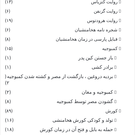
روایت کتزیاس
(۱۳)
روایت گزنفن
(۶)
چو تاریک شد روزگار بهى
روایت هرودتوس
(۱۹)
شجره نامه هخامنشیان
(۶)
ز لشکر بهرمز رسید آگهى‏
قبایل پارسی در زمان هخامنشیان
(۸)
چو بشنید گفتار کار آگهان
کمبوجیه
(۱۵)
باز جستن کین پدر
(۱)
بپژمرد شاداب شاه جهان‏
برادر کشی
(۱)
فرستاد و ایرانیان را بخواند
بردیه دروغین ، بازگشت از مصر و کشته شدن کمبوجیه
(
۲)
سراسر همه کاخ مردم نشاند
کمبوجیه و مغان
(۲)
گشودن مصر توسط کمبوجیه
(۸)
بر آورد رازى که بود از نهفت
کورش
(۸۹)
تولد و کودکی کورش هخامنشی
(۱۶)
بدان نامداران ایران بگفت‏
حمله به بابل و فتح آن در زمان کورش
(۱۸)