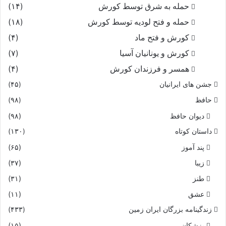
که چندین سپه روى بایران نهاد
حمله به شرق توسط کورش
(۱۴)
حمله و فتح لودیه توسط کورش
(۱۸)
کسى در جهان این ندارد بیاد
کورش و فتح ماد
(۴)
کورش و یونانیان آسیا
(۷)
همه نامداران فرو ماندند
همسر و فرزندان کورش
(۴)
ز هر گونه اندیشه‏ها راندند
جشن های ایرانیان
(۴۵)
حافظ
(۹۸)
بگفتند کاى شاه با راى و هوش
دیوان حافظ
(۹۸)
داستان کوتاه
(۱۳۰)
یکى اندرین کار بگشاى گوش‏
پند آموز
(۶۵)
خردمند شاهى و ما کهتریم
زیبا
(۳۷)
طنز
(۳۱)
همى خویشتن موبدى نشمریم‏
عشق
(۱۱)
بر اندیش تا چاره کار چیست
زندگینامه بزرگان ایران زمین
(۴۳۳)
پزشکان
(۱۵)