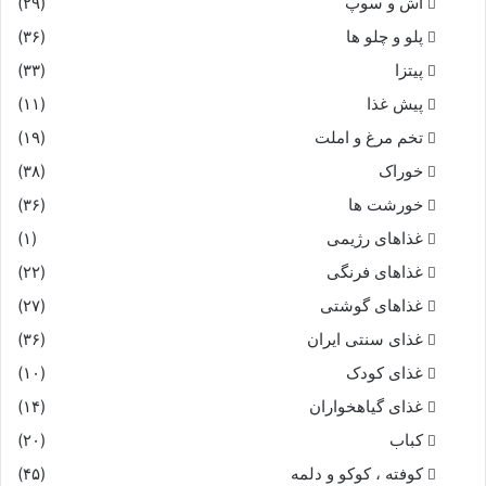
آش و سوپ
(۲۹)
ز شهرى که بگرفت نوشین روان
پلو و چلو ها
(۳۶)
پیتزا
(۳۳)
که از نام او بود قیصر نوان‏
پیش غذا
(۱۱)
تخم مرغ و املت
(۱۹)
بیامد ز هر کشورى لشکرى
خوراک
(۳۸)
بپیش اندرون نامور مهترى‏
خورشت ها
(۳۶)
غذاهای رژیمی
(۱)
سپاهى بیامد ز راه خزر
غذاهای فرنگی
(۲۲)
غذاهای گوشتی
کز ایشان سیه شد همه بوم و بر
(۲۷)
غذای سنتی ایران
(۳۶)
جهان دیده بدّال در پیش بود
غذای کودک
(۱۰)
غذای گیاهخواران
(۱۴)
که با گنج و با لشکر خویش بود
کباب
(۲۰)
ز ارمینیه تا در اردبیل
کوفته ، کوکو و دلمه
(۴۵)