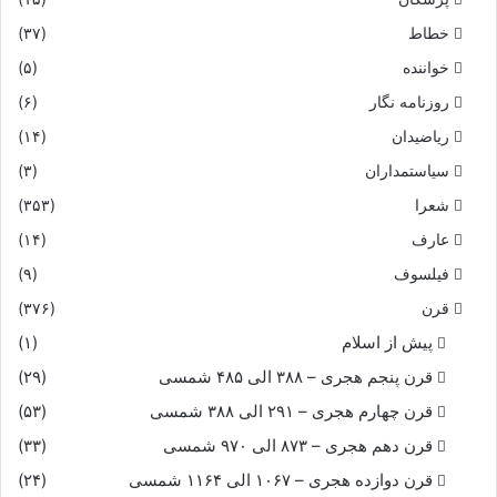
بر و بوم ما را نگهدار کیست‏
خطاط
(۳۷)
خواننده
(۵)
چنین گفت موبد که بودش وزیر
روزنامه نگار
(۶)
که اى شاه دانا و دانش پذیر
ریاضیدان
(۱۴)
سیاستمداران
(۳)
سپاه خزر گر بیاید بجنگ
شعرا
(۳۵۳)
عارف
(۱۴)
نیابند جنگى زمانى درنگ‏
فیلسوف
(۹)
ابا رومیان داستانها زنیم
قرن
(۳۷۶)
پیش از اسلام
(۱)
ز بن پایه تازیان بر کنیم‏
قرن پنجم هجری – ۳۸۸ الی ۴۸۵ شمسی
(۲۹)
قرن چهارم هجری – ۲۹۱ الی ۳۸۸ شمسی
(۵۳)
ندارم بدل بیم از تا زیان
قرن دهم هجری – ۸۷۳ الی ۹۷۰ شمسی
(۳۳)
که از دیدشان دیده دارد زیان‏
قرن دوازده هجری – ۱۰۶۷ الی ۱۱۶۴ شمسی
(۲۴)