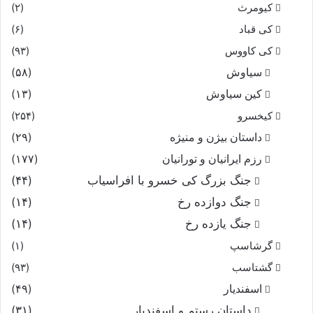
خرد را باندیشه اندر نشاند
کیومرث
(۲)
کی قباد
(۶)
کی کاووس
(۹۳)
سیاوش
(۵۸)
کین سیاوش
(۱۳)
کیخسرو
(۲۵۴)
داستان بیژن و منیژه
(۲۹)
رزم ایرانیان و تورانیان
(۱۷۷)
جنگ بزرگ کی خسرو با افراسیاب
(۴۴)
جنگ دوازده رخ
(۱۴)
جنگ یازده رخ
(۱۴)
گرشاسپ
(۱)
گشتاسب
(۹۳)
اسفندیار
(۴۹)
داستان رستم و اسفندیار
(۳۱)