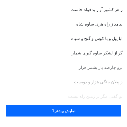
ز هر کشور آواز بدخواه خاست‏
بیامد ز راه هرى ساوه شاه
ابا پیل و با کوس و گنج و سپاه‏
گر از لشکر ساوه گیرى شمار
برو چارصد بار بشمر هزار
ز پیلان جنگى هزار و دویست
تو گفتى مگر بر زمین راه نیست‏
ز دشت هرى تا در مرو رود
نمایش بیشتر
سپه بود آگنده چون تار و پود