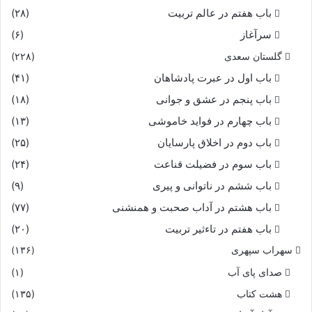
پیاده بسى در میان سوار
باب هفتم در عالم تربیت
(۲۸)
سرآغاز
(۶)
بدو گفت موبد که با ساوه شاه
گلستان سعدی
(۲۲۸)
سزد گر نشوریم با این سپاه‏
باب اول در عبرت پادشاهان
(۴۱)
باب پنجم در عشق و جوانى
(۱۸)
مگر مردمى جویى و راستى
باب چهارم در فواید خاموشى
(۱۳)
باب دوم در اخلاق پارسایان
(۲۵)
بدور افگنى کژّى و کاستى‏
باب سوم در فضیلت قناعت
(۲۴)
رهانى سر کهتران را ز بد
باب ششم در ناتوانى و پیرى
(۹)
باب هشتم در آداب صحبت و همنشنى
(۷۷)
چنان کز ره پادشاهان سزد
باب هفتم در تاءثیر تربیت
(۲۰)
شنیدستى آن داستان بزرگ
سهراب سپهری
(۱۳۶)
صدای پای آب
(۱)
که ارجاسب آن نامدار سترگ‏
هشت کتاب
(۱۳۵)