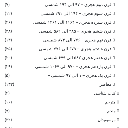
قرن دوم هجری – ۹۷ الی ۱۹۴ شمسی
(۷)
که هم مار خوارند و هم سوسمار
قرن سوم هجری – ۱۹۴ الی ۲۹۱ شمسی
(۱۲)
قرن سیزده هجری – ۱۱۶۴ الی ۱۲۶۱ شمسی
(۴۶)
ندارند جنگى گه کارزار
قرن ششم هجری – ۴۸۵ الی ۵۸۲ شمسی
(۲۸)
ترا ساوه شاهست نزدیکتر
قرن نهم هجری – ۷۷۶ الی ۸۷۳ شمسی
(۱۳)
قرن هشتم هجری – ۶۷۹ الی ۷۷۶ شمسی
(۲۵)
وزو کار ما نیز تاریک‏تر
قرن هفتم هجری ۵۸۲ الی ۶۷۹ شمسی
(۲۰)
قرن یازدهم هجری – ۹۷۰ الی ۱۰۶۷ شمسی
(۲۹)
ز راه خراسان بود رنج ما
قرن یک هجری – ۱ الی ۹۷ شمسی –
(۵)
که ویران کند لشکر و گنج ما
معاصر
(۱۳۲)
کتاب شناسی
(۴)
چو ترک اندر آید ز جیحون بجنگ
مترجم
(۱۶)
نباید برین کار کردن درنگ‏
منجم
(۷)
موسیقیدان
(۳۲)
بموبد چنین گفت جوینده راه