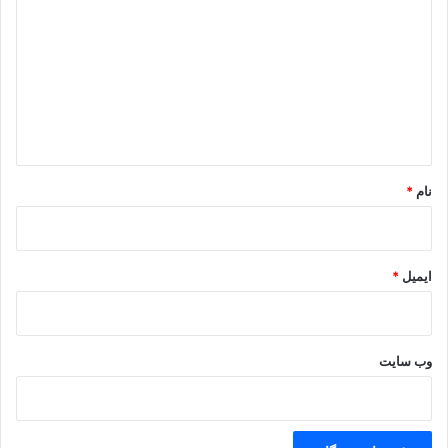
ز پیلان جنگى هزار و دویست
ی
د
تو گفتى مگر بر زمین راه نیست‏
گ
ا
ز دشت هرى تا در مرو رود
ه
*
سپه بود آگنده چون تار و پود
نام
*
وزین روى تا مرو لشکر کشید
شد از گرد لشکر زمین ناپدید
ایمیل
*
بهرمز یکى نامه بنوشت شاه
که نزدیک خود خوان ز هر سو سپاه‏
وب‌ سایت
برو راه این لشکر آباد کن