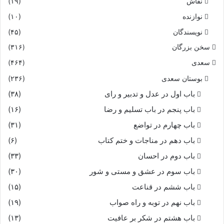
نقاش
(۱۹)
نوازنده
(۱۰)
که اکنون چه سازیم با ساوه شاه‏
نویسندگان
(۴۵)
بدو گفت موبد که لشکر بساز
سخن بزرگان
(۳۱۶)
سعدی
(۴۶۴)
که خسرو بلشکر بود سر فراز
بوستان سعدی
(۲۳۶)
باب اول در عدل و تدبیر و رای
(۳۸)
عرض را بخوان تا بیارد شمار
باب پنجم در باب تسلیم و رضا
(۱۶)
که چندست مردم که آید بکار
باب چهارم در تواضع
(۳۱)
باب دهم در مناجات و ختم کتاب
(۶)
عرض با جریده بنزدیک شاه
باب دوم در احسان
(۳۳)
باب سوم در عشق و مستی و شور
(۳۰)
بیامد بیاورد بى‏مر سپاه‏
باب ششم در قناعت
(۱۵)
شمار سپاه آمدش صد هزار
باب نهم در توبه و راه صواب
(۱۹)
باب هشتم در شکر بر عافیت
(۱۳)