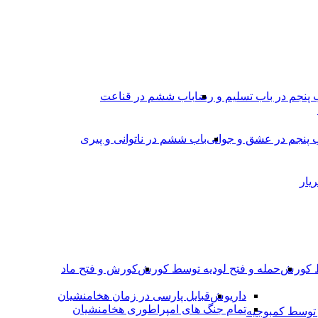
 پنجم در باب تسلیم و رضا
باب ششم در قناعت
 پنجم در عشق و جوانى
باب ششم در ناتوانى و پیرى
یار
ط کورش
حمله و فتح لودیه توسط کورش
کورش و فتح ماد
داریوش
قبایل پارسی در زمان هخامنشیان
تمام جنگ های امپراطوری هخامنشیان
وسط کمبوجیه