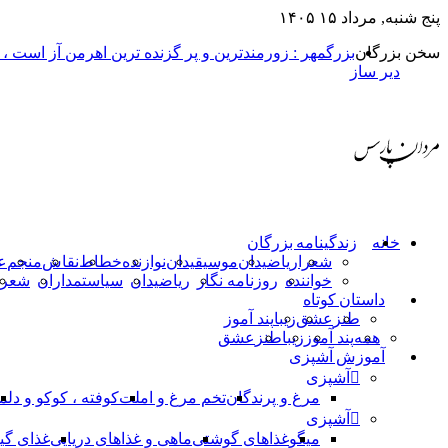
پنج شنبه, مرداد ۱۵ ۱۴۰۵
سخن بزرگان
بزرگمهر : زورمندترین و پر گزنده ترین اهرمن آز است ،
دیر ساز
خانه
زندگینامه بزرگان
شعرا
ریاضیدان
موسیقیدان
نوازنده
خطاط
نقاش
منجم
ع
خواننده
روزنامه نگار
ریاضیدان
سیاستمداران
شعرا
داستان کوتاه
طنز
عشق
زیبا
پند آموز
همه
پند آموز
زیبا
طنز
عشق
آموزش آشپزی
آشپزی
مرغ و پرندگان
تخم مرغ و املت
کوفته ، کوکو و دلم
آشپزی
میگو
غذاهای گوشتی
ماهی و غذاهای دریایی
غذای گی