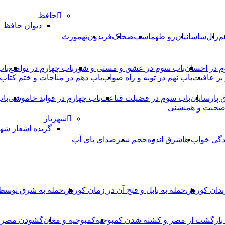
حافظ
دیوان حافظ
م
زال
ساسانیان
زو طهماسپ‏
ضحاک
فریدون
تهمورث
م در احسان
باب سوم در عشق و مستی و شور
باب چهارم در تواضع
باب
بر عافیت
باب نهم در توبه و راه صواب
باب دهم در مناجات و ختم کتاب
ق پارسایان
باب سوم در فضیلت قناعت
باب چهارم در فواید خاموشى
باب
 صحبت و همنشنى
شهریار
گزیده اشعار شهر
دگی خواب ها
شرق اندوه
حجم سبز
صدای پای آب
ندان کورش
حمله به بابل و فتح آن در زمان کورش
حمله به شرق توس
، بازگشت از مصر و کشته شدن کمبوجیه
کمبوجیه و مغان
گشودن مصر ت