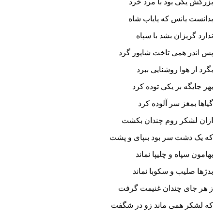
بزرگش یکى بود با مرد خرد
بدانست یانس که پایاب شاه
ندارد گریزان بشد با سپاه‏
پس اندر همى تاخت شاپور گرد
بگرد از هوا روشنایى ببرد
بهر جایگه بر یکى توده کرد
گیاها بمغز سر آلوده کرد
ازان لشکر روم چندان بکشت
که یک دشت سر بود بى‏پاى و پشت‏
بهامون سپاه و چلیپا نماند
بدژها صلیب و سکوبا نماند
ز هر جاى چندان غنیمت گرفت
که لشکر همى ماند زو در شگفت‏