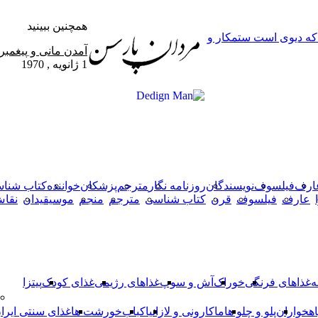
همچنین ببینید
 که دیوی است ستمکار و
بستن
آمدن مانى و پیغمبر
1 ژانویه , 1970
X
وایبر
فیس
دکمه
واتس
تلگرام
آپ
بوک
بازگشت
به
بالا
ارف
فیلسوف
نویسندگان
روزنامه نگار
مترجم
پزشکان
خواننده
کتاب شنا
عارف
فیلسوف
قرن
کتاب شناسی
مترجم
منجم
موسیقیدان
نقا
ه
غذاهای فرنگی
خوراک
آش و سوپ
غذاهای رژیمی
غذای کودک
پیتزا
اهخواران
پلو و چلو ها
ماکارونی و لازانیا
کباب
خورشت ها
غذای سنتی ایرا