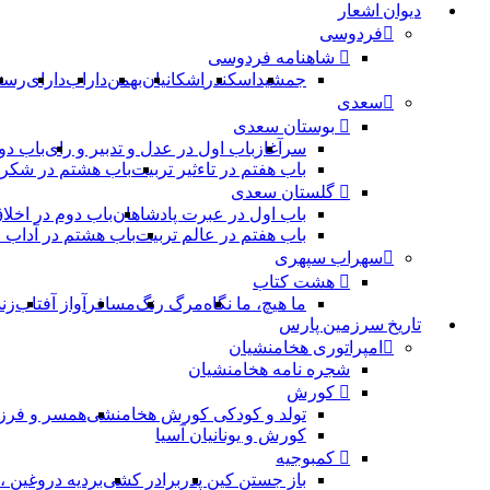
دیوان اشعار
فردوسی
شاهنامه فردوسی
جمشید
اسکندر
اشکانیان
بهمن
داراب
دارای
رست
سعدی
بوستان سعدی
سرآغاز
باب اول در عدل و تدبیر و رای
باب دو
باب هفتم در تاءثیر تربیت
باب هشتم در شکر 
گلستان سعدی
باب اول در عبرت پادشاهان
باب دوم در اخلا
باب هفتم در عالم تربیت
باب هشتم در آداب
سهراب سپهری
هشت کتاب
ما هیچ، ما نگاه
مرگ رنگ
مسافر
آواز آفتاب
زن
تاریخ سرزمین پارس
امپراتوری هخامنشیان
شجره نامه هخامنشیان
کورش
تولد و کودکی کورش هخامنشی
همسر و فرز
کورش و یونانیان آسیا
کمبوجیه
باز جستن کین پدر
برادر کشی
بردیه دروغین 