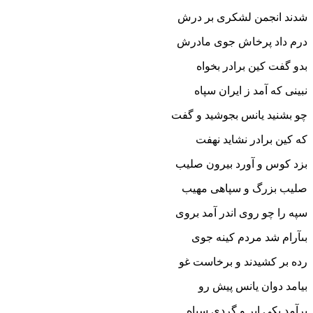
شدند انجمن لشکرى بر درش
درم داد پرخاش جوى مادرش‏
بدو گفت کین برادر بخواه
نبینى که آمد ز ایران سپاه‏
چو بشنید یانس بجوشید و گفت
که کین برادر نشاید نهفت‏
بزد کوس و آورد بیرون صلیب
صلیب بزرگ و سپاهى مهیب‏
سپه را چو روى اندر آمد بروى
بى‏آرام شد مردم کینه جوى‏
رده بر کشیدند و برخاست غو
بیامد دوان یانس پیش رو
برآمد یکى ابر و گردى سیاه