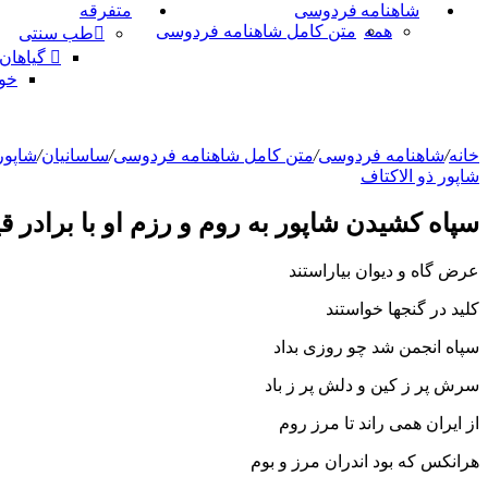
شاهنامه فردوسی
متفرقه
همه
متن کامل شاهنامه فردوسی
طب سنتی
گیاهان
خو
خانه
/
شاهنامه فردوسی
/
متن کامل شاهنامه فردوسی
/
ساسانیان
/
شاپور
شاپور ذو الاكتاف
سپاه کشیدن شاپور به روم و رزم او با برادر ق
عرض گاه و دیوان بیاراستند
کلید در گنجها خواستند
سپاه انجمن شد چو روزى بداد
سرش پر ز کین و دلش پر ز باد
از ایران همى راند تا مرز روم
هرانکس که بود اندران مرز و بوم‏