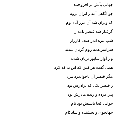
جهانى بآتش بر افروختند
چو آگاهى آمد ز ایران بروم
که ویران شد آن مرز آباد بوم‏
گرفتار شد قیصر نامدار
شب تیره اندر صف کارزار
سراسر همه روم گریان شدند
و ز آواز شاپور بریان شدند
همى گفت هر کس که این بد که کرد
مگر قیصر آن ناجوانمرد مرد
ز قیصر یکى که برادرش بود
پدر مرده و زنده مادرش بود
جوانى کجا یانسش بود نام
جهانجوى و بخشنده و شادکام‏