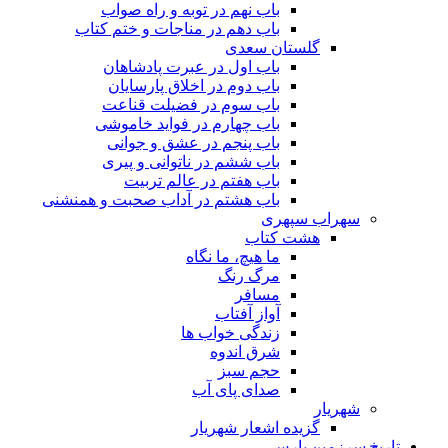
باب نهم در توبه و راه صواب
باب دهم در مناجات و ختم کتاب
گلستان سعدی
باب اول در عبرت پادشاهان
باب دوم در اخلاق پارسایان
باب سوم در فضیلت قناعت
باب چهارم در فواید خاموشى
باب پنجم در عشق و جوانى
باب ششم در ناتوانى و پیرى
باب هفتم در عالم تربیت
باب هشتم در آداب صحبت و همنشنى
سهراب سپهری
هشت کتاب
ما هیچ، ما نگاه
مرگ رنگ
مسافر
آواز آفتاب
زندگی خواب ها
شرق اندوه
حجم سبز
صدای پای آب
شهریار
گزیده اشعار شهریار
تاریخ سرزمین پارس