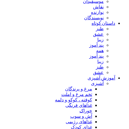
موسیقیدان
نقاش
نوازنده
نویسندگان
داستان کوتاه
طنز
عشق
زیبا
پند آموز
همه
پند آموز
زیبا
طنز
عشق
آموزش آشپزی
آشپزی
مرغ و پرندگان
تخم مرغ و املت
کوفته ، کوکو و دلمه
غذاهای فرنگی
خوراک
آش و سوپ
غذاهای رژیمی
غذای کودک