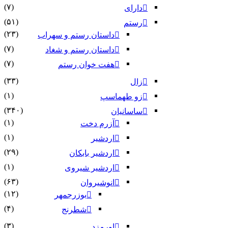
(۷)
دارای
(۵۱)
رستم
(۲۳)
داستان رستم و سهراب
(۷)
داستان رستم و شغاد
(۷)
هفت خوان رستم‏
(۳۳)
زال
(۱)
زو طهماسپ‏
(۳۴۰)
ساسانیان
(۱)
آزرم دخت
(۱)
اردشیر
(۲۹)
اردشیر بابکان
(۱)
اردشیر شیروی
(۶۳)
انوشیروان
(۱۲)
بوزرجمهر
(۴)
شطرنج
(۳)
اورمزد