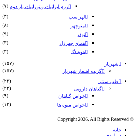
(۷)
رزم ایرانیان و تورانیان بار دوم
(۳)
لهراسب
(۸)
منوچهر
(۹)
نوذر
(۳)
هماى چهرزاد
(۳)
هوشنگ
(۱۵۷)
شهریار
(۱۵۷)
گزیده اشعار شهریار
(۲۲)
طب سنتی
(۲۲)
گیاهان دارویی
(۹)
خواص گیاهان
(۱۳)
خواص میوه ها
© Copyright 2026, All Rights Reserved
خانه
درباره‌ی