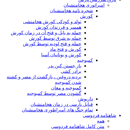
امپراتوری هخامنشیان
شجره نامه هخامنشیان
کورش
تولد و کودکی کورش هخامنشی
همسر و فرزندان کورش
حمله به بابل و فتح آن در زمان کورش
حمله به شرق توسط کورش
حمله و فتح لودیه توسط کورش
کورش و فتح ماد
کورش و یونانیان آسیا
کمبوجیه
باز جستن کین پدر
برادر کشی
بردیه دروغین ، بازگشت از مصر و کشته
شدن کمبوجیه
کمبوجیه و مغان
گشودن مصر توسط کمبوجیه
داریوش
قبایل پارسی در زمان هخامنشیان
تمام جنگ های امپراطوری هخامنشیان
شاهنامه فردوسی
همه
متن کامل شاهنامه فردوسی