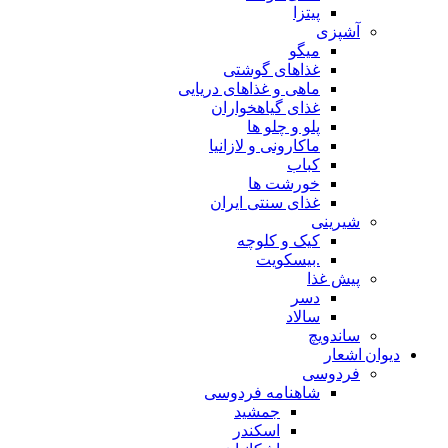
پیتزا
آشپزی
میگو
غذاهای گوشتی
ماهی و غذاهای دریایی
غذای گیاهخواران
پلو و چلو ها
ماکارونی و لازانیا
کباب
خورشت ها
غذای سنتی ایران
شیرینی
کیک و کلوچه
.بیسکویت
پیش غذا
دسر
سالاد
ساندویچ
دیوان اشعار
فردوسی
شاهنامه فردوسی
جمشید
اسکندر