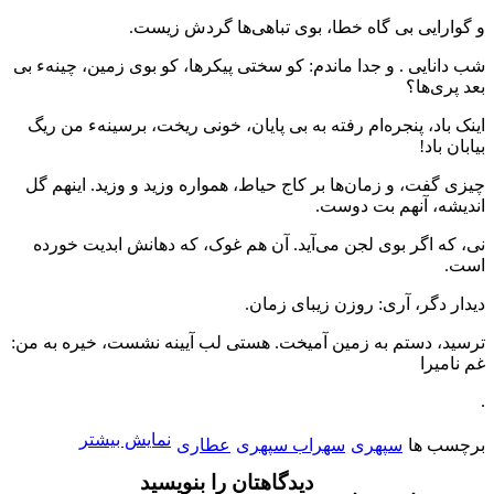
و گوارایی بی گاه خطا، بوی تباهی‌ها گردش زیست.
شب دانایی . و جدا ماندم: کو سختی پیکرها، کو بوی زمین، چینهء بی
بعد پری‌ها؟
اینک باد، پنجره‌ام رفته به بی پایان، خونی ریخت، برسینهء من ریگ
بیابان باد!
چیزی گفت، و زمان‌ها بر کاج حیاط، همواره وزید و وزید. اینهم گل
اندیشه، آنهم بت دوست.
نی‌، که اگر بوی لجن می‌آید. آن هم غوک، که دهانش ابدیت خورده
است.
دیدار دگر، آری: روزن زیبای زمان.
ترسید، دستم به زمین آمیخت. هستی لب آیینه نشست، خیره به من:
غم نامیرا
.
نمایش بیشتر
برچسب ها
سپهری
سهراب سپهری
عطاری
دیدگاهتان را بنویسید