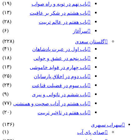
(۱۹)
باب نهم در توبه و راه صواب
(۱۳)
باب هشتم در شکر بر عافیت
(۲۸)
باب هفتم در عالم تربیت
(۶)
سرآغاز
(۲۲۸)
گلستان سعدی
(۴۱)
باب اول در عبرت پادشاهان
(۱۸)
باب پنجم در عشق و جوانى
(۱۳)
باب چهارم در فواید خاموشى
(۲۵)
باب دوم در اخلاق پارسایان
(۲۴)
باب سوم در فضیلت قناعت
(۹)
باب ششم در ناتوانى و پیرى
(۷۷)
باب هشتم در آداب صحبت و همنشنى
(۲۰)
باب هفتم در تاءثیر تربیت
(۱۳۶)
سهراب سپهری
(۱)
صدای پای آب