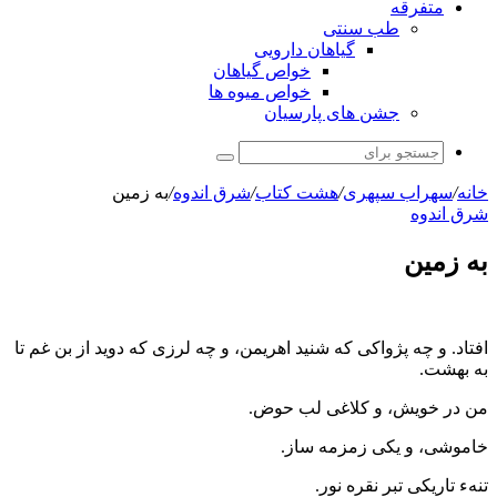
متفرقه
طب سنتی
گیاهان دارویی
خواص گیاهان
خواص میوه ها
جشن های پارسیان
جستجو
برای
خانه
/
سهراب سپهری
/
هشت کتاب
/
شرق اندوه
/
به زمین
شرق اندوه
به زمین
افتاد. و چه پژواکی که شنید اهریمن، و چه لرزی که دوید از بن غم تا
به بهشت.
من در خویش، و کلاغی لب حوض.
خاموشی، و یکی زمزمه ساز.
تنهء تاریکی تبر نقره نور.