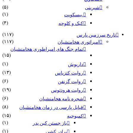
(۵)
شیرینی
(۱)
.بیسکویت
(۴)
کیک و کلوچه
(۱۱۷)
تاریخ سرزمین پارس
(۱۱۷)
امپراتوری هخامنشیان
تمام جنگ های امپراطوری هخامنشیان
(۱۵)
(۱)
داریوش
(۱۳)
روایت کتزیاس
(۶)
روایت گزنفن
(۱۹)
روایت هرودتوس
(۶)
شجره نامه هخامنشیان
(۸)
قبایل پارسی در زمان هخامنشیان
(۱۵)
کمبوجیه
(۱)
باز جستن کین پدر
(۱)
برادر کشی