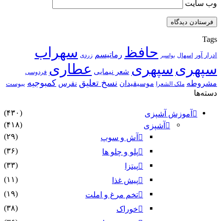
وب‌ سایت
Tags
حافظ
سهراب
رماتیسم
ادرار آور
اسهال
زردی
بواسیر
سپهری
سپهری
عطاری
شعر نیمایی
فردوسی
نسخ تعلیق
کمبوجیه
مشروطه
موسیقیدان
نقرس
یبوست
ملک الشعرا
دسته‌ها
(۴۳۰)
آموزش آشپزی
(۴۱۸)
آشپزی
(۲۹)
آش و سوپ
(۳۶)
پلو و چلو ها
(۳۳)
پیتزا
(۱۱)
پیش غذا
(۱۹)
تخم مرغ و املت
(۳۸)
خوراک