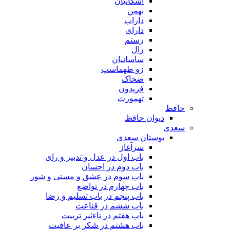
اشکانیان
بهمن
داراب
دارای
رستم
زال
ساسانیان
زو طهماسپ‏
ضحاک
فریدون
تهمورث
حافظ
دیوان حافظ
سعدی
بوستان سعدی
سرآغاز
باب اول در عدل و تدبیر و رای
باب دوم در احسان
باب سوم در عشق و مستی و شور
باب چهارم در تواضع
باب پنجم در باب تسلیم و رضا
باب ششم در قناعت
باب هفتم در تاءثیر تربیت
باب هشتم در شکر بر عافیت