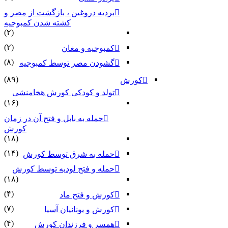
بردیه دروغین ، بازگشت از مصر و
کشته شدن کمبوجیه
(۲)
(۲)
کمبوجیه و مغان
(۸)
گشودن مصر توسط کمبوجیه
(۸۹)
کورش
تولد و کودکی کورش هخامنشی
(۱۶)
حمله به بابل و فتح آن در زمان
کورش
(۱۸)
(۱۴)
حمله به شرق توسط کورش
حمله و فتح لودیه توسط کورش
(۱۸)
(۴)
کورش و فتح ماد
(۷)
کورش و یونانیان آسیا
(۴)
همسر و فرزندان کورش