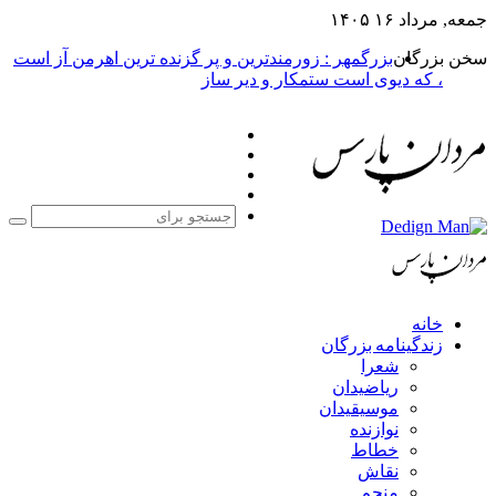
جمعه, مرداد ۱۶ ۱۴۰۵
سخن بزرگان
بزرگمهر : زورمندترین و پر گزنده ترین اهرمن آز است
، که دیوی است ستمکار و دیر ساز
فیس
X
بوک
یوتیوب
اینستاگرام
جست
برا
خانه
زندگینامه بزرگان
شعرا
ریاضیدان
موسیقیدان
نوازنده
خطاط
نقاش
منجم