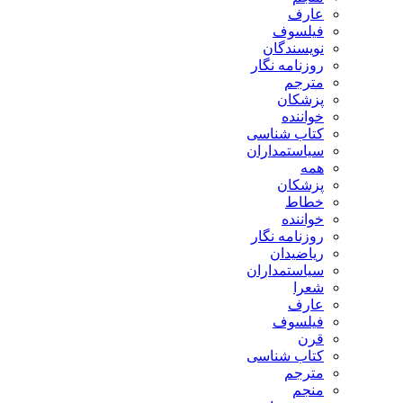
عارف
فیلسوف
نویسندگان
روزنامه نگار
مترجم
پزشکان
خواننده
کتاب شناسی
سیاستمداران
همه
پزشکان
خطاط
خواننده
روزنامه نگار
ریاضیدان
سیاستمداران
شعرا
عارف
فیلسوف
قرن
کتاب شناسی
مترجم
منجم