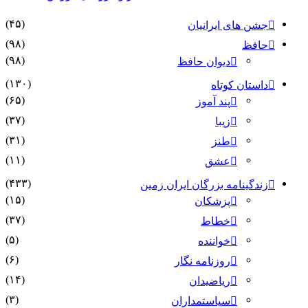
(۴۵)
جشن های ایرانیان
(۹۸)
حافظ
(۹۸)
دیوان حافظ
(۱۳۰)
داستان کوتاه
(۶۵)
پند آموز
(۳۷)
زیبا
(۳۱)
طنز
(۱۱)
عشق
(۴۳۳)
زندگینامه بزرگان ایران زمین
(۱۵)
پزشکان
(۳۷)
خطاط
(۵)
خواننده
(۶)
روزنامه نگار
(۱۴)
ریاضیدان
(۳)
سیاستمداران