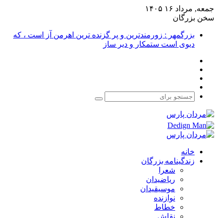
جمعه, مرداد ۱۶ ۱۴۰۵
سخن بزرگان
بزرگمهر : زورمندترین و پر گزنده ترین اهرمن آز است ، که
دیوی است ستمکار و دیر ساز
فیس
X
بوک
یوتیوب
اینستاگرام
جستجو
برای
خانه
زندگینامه بزرگان
شعرا
ریاضیدان
موسیقیدان
نوازنده
خطاط
نقاش