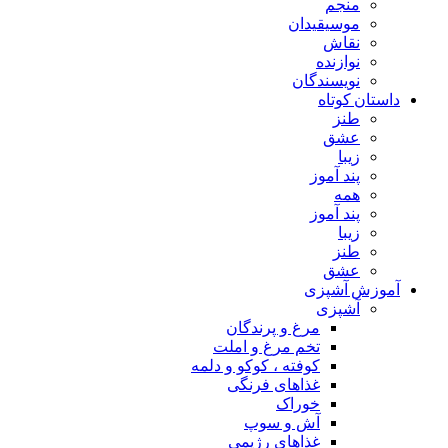
منجم
موسیقیدان
نقاش
نوازنده
نویسندگان
داستان کوتاه
طنز
عشق
زیبا
پند آموز
همه
پند آموز
زیبا
طنز
عشق
آموزش آشپزی
آشپزی
مرغ و پرندگان
تخم مرغ و املت
کوفته ، کوکو و دلمه
غذاهای فرنگی
خوراک
آش و سوپ
غذاهای رژیمی