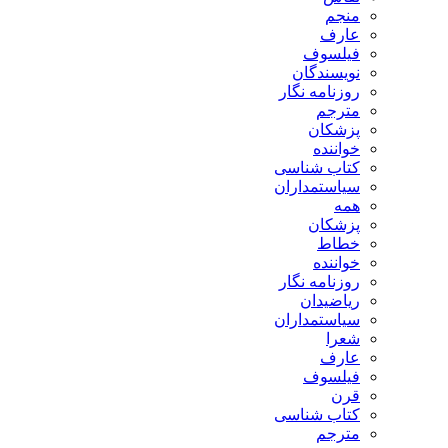
منجم
عارف
فیلسوف
نویسندگان
روزنامه نگار
مترجم
پزشکان
خواننده
کتاب شناسی
سیاستمداران
همه
پزشکان
خطاط
خواننده
روزنامه نگار
ریاضیدان
سیاستمداران
شعرا
عارف
فیلسوف
قرن
کتاب شناسی
مترجم