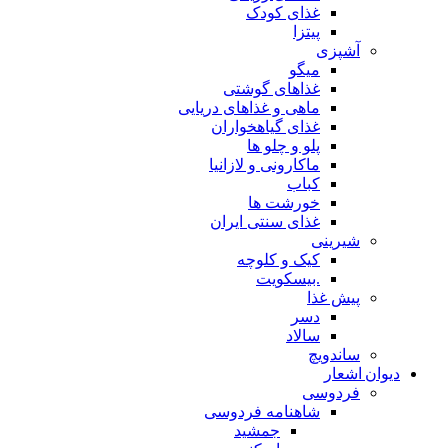
غذای کودک
پیتزا
آشپزی
میگو
غذاهای گوشتی
ماهی و غذاهای دریایی
غذای گیاهخواران
پلو و چلو ها
ماکارونی و لازانیا
کباب
خورشت ها
غذای سنتی ایران
شیرینی
کیک و کلوچه
.بیسکویت
پیش غذا
دسر
سالاد
ساندویچ
دیوان اشعار
فردوسی
شاهنامه فردوسی
جمشید