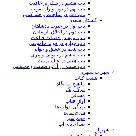
باب هشتم در شکر بر عافیت
باب نهم در توبه و راه صواب
باب دهم در مناجات و ختم کتاب
گلستان سعدی
باب اول در عبرت پادشاهان
باب دوم در اخلاق پارسایان
باب سوم در فضیلت قناعت
باب چهارم در فواید خاموشى
باب پنجم در عشق و جوانى
باب ششم در ناتوانى و پیرى
باب هفتم در عالم تربیت
باب هشتم در آداب صحبت و همنشنى
سهراب سپهری
هشت کتاب
ما هیچ، ما نگاه
مرگ رنگ
مسافر
آواز آفتاب
زندگی خواب ها
شرق اندوه
حجم سبز
صدای پای آب
شهریار
گزیده اشعار شهریار