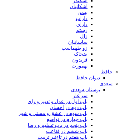
اسکندر
اشکانیان
بهمن
داراب
دارای
رستم
زال
ساسانیان
زو طهماسپ‏
ضحاک
فریدون
تهمورث
حافظ
دیوان حافظ
سعدی
بوستان سعدی
سرآغاز
باب اول در عدل و تدبیر و رای
باب دوم در احسان
باب سوم در عشق و مستی و شور
باب چهارم در تواضع
باب پنجم در باب تسلیم و رضا
باب ششم در قناعت
باب هفتم در تاءثیر تربیت