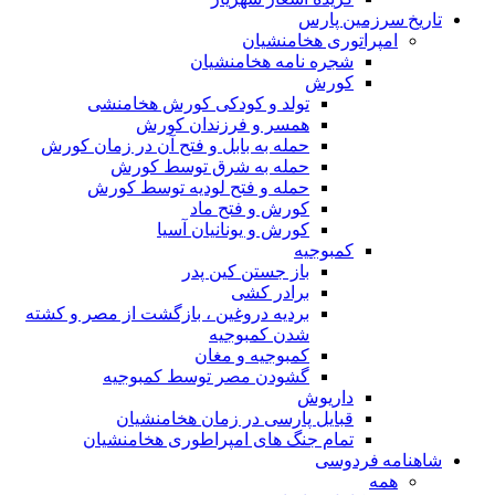
تاریخ سرزمین پارس
امپراتوری هخامنشیان
شجره نامه هخامنشیان
کورش
تولد و کودکی کورش هخامنشی
همسر و فرزندان کورش
حمله به بابل و فتح آن در زمان کورش
حمله به شرق توسط کورش
حمله و فتح لودیه توسط کورش
کورش و فتح ماد
کورش و یونانیان آسیا
کمبوجیه
باز جستن کین پدر
برادر کشی
بردیه دروغین ، بازگشت از مصر و کشته
شدن کمبوجیه
کمبوجیه و مغان
گشودن مصر توسط کمبوجیه
داریوش
قبایل پارسی در زمان هخامنشیان
تمام جنگ های امپراطوری هخامنشیان
شاهنامه فردوسی
همه