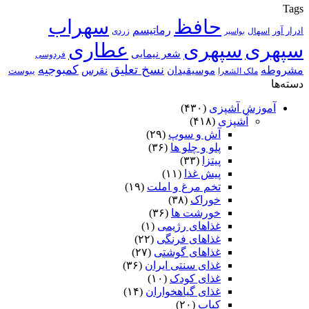
Tags
حافظ
سهراب
رماتیسم
ادرار آور
اسهال
زردی
بواسیر
سپهری
سپهری
عطاری
شعر نیمایی
فردوسی
نسخ تعلیق
کمبوجیه
مشروطه
موسیقیدان
نقرس
یبوست
ملک الشعرا
دسته‌ها
آموزش آشپزی
(۴۳۰)
آشپزی
(۴۱۸)
آش و سوپ
(۲۹)
پلو و چلو ها
(۳۶)
پیتزا
(۳۳)
پیش غذا
(۱۱)
تخم مرغ و املت
(۱۹)
خوراک
(۳۸)
خورشت ها
(۳۶)
غذاهای رژیمی
(۱)
غذاهای فرنگی
(۲۲)
غذاهای گوشتی
(۲۷)
غذای سنتی ایران
(۳۶)
غذای کودک
(۱۰)
غذای گیاهخواران
(۱۴)
کباب
(۲۰)