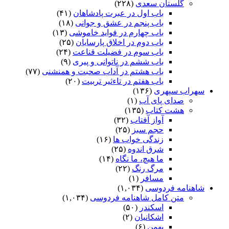
گلستان سعدی
(۲۲۸)
باب اول در عبرت پادشاهان
(۴۱)
باب پنجم در عشق و جوانى
(۱۸)
باب چهارم در فواید خاموشى
(۱۳)
باب دوم در اخلاق پارسایان
(۲۵)
باب سوم در فضیلت قناعت
(۲۴)
باب ششم در ناتوانى و پیرى
(۹)
باب هشتم در آداب صحبت و همنشنى
(۷۷)
باب هفتم در تاءثیر تربیت
(۲۰)
سهراب سپهری
(۱۳۶)
صدای پای آب
(۱)
هشت کتاب
(۱۳۵)
آواز آفتاب
(۳۲)
حجم سبز
(۲۵)
زندگی خواب ها
(۱۶)
شرق اندوه
(۲۵)
ما هیچ، ما نگاه
(۱۴)
مرگ رنگ
(۲۲)
مسافر
(۱)
شاهنامه فردوسی
(۱,۰۳۴)
متن کامل شاهنامه فردوسی
(۱,۰۳۴)
اسکندر
(۵۰)
اشکانیان
(۲)
بهمن
(۶)