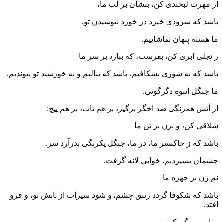
از مهرت لبخندی کن، بنشان بر لب ما،
باشد که سرودی خیزد در خورد نیوشیدن تو.
ما هسته پنهان تماشاییم.
ز تجلی ابری کن، بفرست، که ببارد بر سر ما
باشد که به شوری بشکافیم، باشد که ببالیم و به خورشید تو پیوندیم.
ما جنگل انبوه دگرگونی.
از آتش همرنگی صد اخگر برگیر، بر هم تاب، بر هم پیچ:
شلاقی کن، و بزن بر تن ما
باشد که ز خاکستر ما، در ما، جنگل یکرنگی بدرآرد سر.
چشمان بسپردیم، خوابی لانه گرفت.
نم زن بر چهره ما
باشد که شکوفا گردد زنبق چشم، و شود سیراب از تابش تو، و فرو
افتد.
بینایی ره گم کرد.