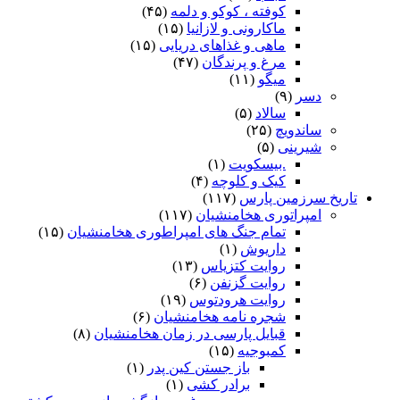
کوفته ، کوکو و دلمه
(۴۵)
ماکارونی و لازانیا
(۱۵)
ماهی و غذاهای دریایی
(۱۵)
مرغ و پرندگان
(۴۷)
میگو
(۱۱)
دسر
(۹)
سالاد
(۵)
ساندویچ
(۲۵)
شیرینی
(۵)
.بیسکویت
(۱)
کیک و کلوچه
(۴)
تاریخ سرزمین پارس
(۱۱۷)
امپراتوری هخامنشیان
(۱۱۷)
تمام جنگ های امپراطوری هخامنشیان
(۱۵)
داریوش
(۱)
روایت کتزیاس
(۱۳)
روایت گزنفن
(۶)
روایت هرودتوس
(۱۹)
شجره نامه هخامنشیان
(۶)
قبایل پارسی در زمان هخامنشیان
(۸)
کمبوجیه
(۱۵)
باز جستن کین پدر
(۱)
برادر کشی
(۱)