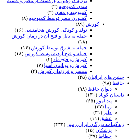
بردیه دروغین ، بازگشت از مصر و کشته
شدن کمبوجیه
(۲)
کمبوجیه و مغان
(۲)
گشودن مصر توسط کمبوجیه
(۸)
کورش
(۸۹)
تولد و کودکی کورش هخامنشی
(۱۶)
حمله به بابل و فتح آن در زمان کورش
(۱۸)
حمله به شرق توسط کورش
(۱۴)
حمله و فتح لودیه توسط کورش
(۱۸)
کورش و فتح ماد
(۴)
کورش و یونانیان آسیا
(۷)
همسر و فرزندان کورش
(۴)
جشن های ایرانیان
(۴۵)
حافظ
(۹۸)
دیوان حافظ
(۹۸)
داستان کوتاه
(۱۳۰)
پند آموز
(۶۵)
زیبا
(۳۷)
طنز
(۳۱)
عشق
(۱۱)
زندگینامه بزرگان ایران زمین
(۴۳۳)
پزشکان
(۱۵)
خطاط
(۳۷)