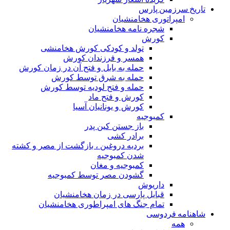
تاریخ سرزمین پارس
امپراتوری هخامنشیان
شجره نامه هخامنشیان
کورش
تولد و کودکی کورش هخامنشی
همسر و فرزندان کورش
حمله به بابل و فتح آن در زمان کورش
حمله به شرق توسط کورش
حمله و فتح لودیه توسط کورش
کورش و فتح ماد
کورش و یونانیان آسیا
کمبوجیه
باز جستن کین پدر
برادر کشی
بردیه دروغین ، بازگشت از مصر و کشته
شدن کمبوجیه
کمبوجیه و مغان
گشودن مصر توسط کمبوجیه
داریوش
قبایل پارسی در زمان هخامنشیان
تمام جنگ های امپراطوری هخامنشیان
شاهنامه فردوسی
همه