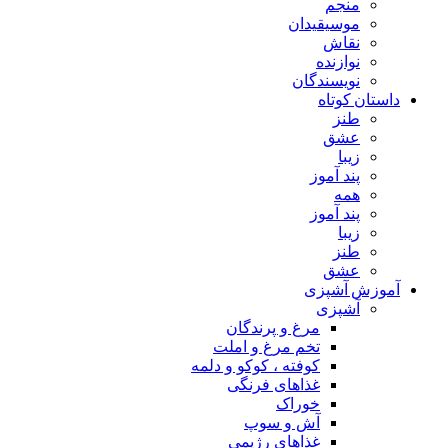
منجم
موسیقیدان
نقاش
نوازنده
نویسندگان
داستان کوتاه
طنز
عشق
زیبا
پند آموز
همه
پند آموز
زیبا
طنز
عشق
آموزش آشپزی
آشپزی
مرغ و پرندگان
تخم مرغ و املت
کوفته ، کوکو و دلمه
غذاهای فرنگی
خوراک
آش و سوپ
غذاهای رژیمی