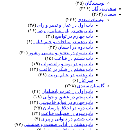
نویسندگان
(۴۵)
سخن بزرگان
(۳۱۶)
سعدی
(۴۶۴)
بوستان سعدی
(۲۳۶)
باب اول در عدل و تدبیر و رای
(۳۸)
باب پنجم در باب تسلیم و رضا
(۱۶)
باب چهارم در تواضع
(۳۱)
باب دهم در مناجات و ختم کتاب
(۶)
باب دوم در احسان
(۳۳)
باب سوم در عشق و مستی و شور
(۳۰)
باب ششم در قناعت
(۱۵)
باب نهم در توبه و راه صواب
(۱۹)
باب هشتم در شکر بر عافیت
(۱۳)
باب هفتم در عالم تربیت
(۲۸)
سرآغاز
(۶)
گلستان سعدی
(۲۲۸)
باب اول در عبرت پادشاهان
(۴۱)
باب پنجم در عشق و جوانى
(۱۸)
باب چهارم در فواید خاموشى
(۱۳)
باب دوم در اخلاق پارسایان
(۲۵)
باب سوم در فضیلت قناعت
(۲۴)
باب ششم در ناتوانى و پیرى
(۹)
باب هشتم در آداب صحبت و همنشنى
(۷۷)
باب هفتم در تاءثیر تربیت
(۲۰)