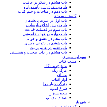
باب هشتم در شکر بر عافیت
باب نهم در توبه و راه صواب
باب دهم در مناجات و ختم کتاب
گلستان سعدی
باب اول در عبرت پادشاهان
باب دوم در اخلاق پارسایان
باب سوم در فضیلت قناعت
باب چهارم در فواید خاموشى
باب پنجم در عشق و جوانى
باب ششم در ناتوانى و پیرى
باب هفتم در عالم تربیت
باب هشتم در آداب صحبت و همنشنى
سهراب سپهری
هشت کتاب
ما هیچ، ما نگاه
مرگ رنگ
مسافر
آواز آفتاب
زندگی خواب ها
شرق اندوه
حجم سبز
صدای پای آب
شهریار
گزیده اشعار شهریار