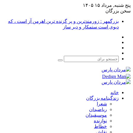
پنج شنبه, مرداد ۱۵ ۱۴۰۵
سخن بزرگان
بزرگمهر : زورمندترین و پر گزنده ترین اهرمن آز است ، که
دیوی است ستمکار و دیر ساز
فیس
X
بوک
یوتیوب
اینستاگرام
جستجو
برای
خانه
زندگینامه بزرگان
شعرا
ریاضیدان
موسیقیدان
نوازنده
خطاط
نقاش