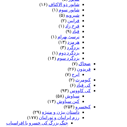
شاپور ذو الاکتاف
(۱۶)
شاپور سوم‏
(۱)
شیرویه
(۵)
فرایین
(۲)
فرخ زاد
(۱)
قباد
(۹)
نرسئ بهرام‏
(۱)
هرمزد
(۱۳)
یزدگرد
(۳)
یزدگرد دوم
(۱)
یزدگرد سوم
(۱۴)
ضحاک
(۷)
فریدون
(۲۶)
ایرج
(۷)
کیومرث
(۲)
کی قباد
(۶)
کی کاووس
(۹۳)
سیاوش
(۵۸)
کین سیاوش
(۱۳)
کیخسرو
(۲۵۴)
داستان بیژن و منیژه
(۲۹)
رزم ایرانیان و تورانیان
(۱۷۷)
جنگ بزرگ کی خسرو با افراسیاب