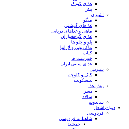
غذای کودک
پیتزا
آشپزی
میگو
غذاهای گوشتی
ماهی و غذاهای دریایی
غذای گیاهخواران
پلو و چلو ها
ماکارونی و لازانیا
کباب
خورشت ها
غذای سنتی ایران
شیرینی
کیک و کلوچه
.بیسکویت
پیش غذا
دسر
سالاد
ساندویچ
دیوان اشعار
فردوسی
شاهنامه فردوسی
جمشید