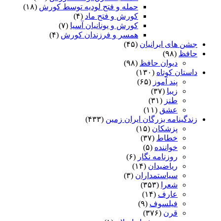
حمله و فتح لودیه توسط کورش
(۱۸)
کورش و فتح ماد
(۴)
کورش و یونانیان آسیا
(۷)
همسر و فرزندان کورش
(۴)
جشن های ایرانیان
(۴۵)
حافظ
(۹۸)
دیوان حافظ
(۹۸)
داستان کوتاه
(۱۳۰)
پند آموز
(۶۵)
زیبا
(۳۷)
طنز
(۳۱)
عشق
(۱۱)
زندگینامه بزرگان ایران زمین
(۴۳۳)
پزشکان
(۱۵)
خطاط
(۳۷)
خواننده
(۵)
روزنامه نگار
(۶)
ریاضیدان
(۱۴)
سیاستمداران
(۳)
شعرا
(۳۵۳)
عارف
(۱۴)
فیلسوف
(۹)
قرن
(۳۷۶)