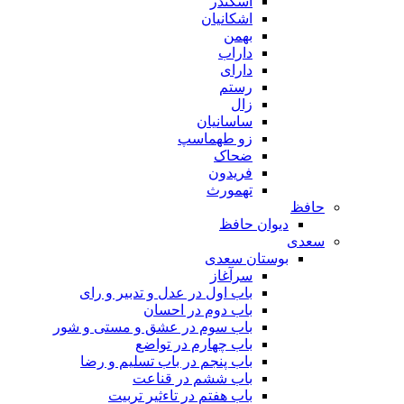
اسکندر
اشکانیان
بهمن
داراب
دارای
رستم
زال
ساسانیان
زو طهماسپ‏
ضحاک
فریدون
تهمورث
حافظ
دیوان حافظ
سعدی
بوستان سعدی
سرآغاز
باب اول در عدل و تدبیر و رای
باب دوم در احسان
باب سوم در عشق و مستی و شور
باب چهارم در تواضع
باب پنجم در باب تسلیم و رضا
باب ششم در قناعت
باب هفتم در تاءثیر تربیت