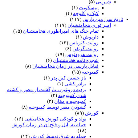
شیرینی
(۵)
.بیسکویت
(۱)
کیک و کلوچه
(۴)
تاریخ سرزمین پارس
(۱۱۷)
امپراتوری هخامنشیان
(۱۱۷)
تمام جنگ های امپراطوری هخامنشیان
(۱۵)
داریوش
(۱)
روایت کتزیاس
(۱۳)
روایت گزنفن
(۶)
روایت هرودتوس
(۱۹)
شجره نامه هخامنشیان
(۶)
قبایل پارسی در زمان هخامنشیان
(۸)
کمبوجیه
(۱۵)
باز جستن کین پدر
(۱)
برادر کشی
(۱)
بردیه دروغین ، بازگشت از مصر و کشته
شدن کمبوجیه
(۲)
کمبوجیه و مغان
(۲)
گشودن مصر توسط کمبوجیه
(۸)
کورش
(۸۹)
تولد و کودکی کورش هخامنشی
(۱۶)
حمله به بابل و فتح آن در زمان کورش
(۱۸)
حمله به شرق توسط کورش
(۱۴)