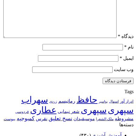
دیدگاه
*
نام
*
ایمیل
*
وب‌ سایت
Tags
حافظ
سهراب
رماتیسم
ادرار آور
اسهال
زردی
بواسیر
سپهری
سپهری
عطاری
شعر نیمایی
فردوسی
نسخ تعلیق
کمبوجیه
مشروطه
موسیقیدان
نقرس
یبوست
ملک الشعرا
دسته‌ها
آموزش آشپزی
(۴۳۰)