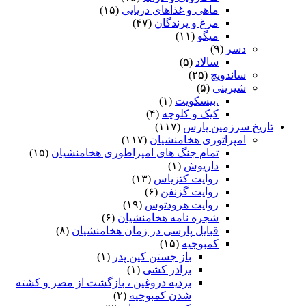
ماهی و غذاهای دریایی
(۱۵)
مرغ و پرندگان
(۴۷)
میگو
(۱۱)
دسر
(۹)
سالاد
(۵)
ساندویچ
(۲۵)
شیرینی
(۵)
.بیسکویت
(۱)
کیک و کلوچه
(۴)
تاریخ سرزمین پارس
(۱۱۷)
امپراتوری هخامنشیان
(۱۱۷)
تمام جنگ های امپراطوری هخامنشیان
(۱۵)
داریوش
(۱)
روایت کتزیاس
(۱۳)
روایت گزنفن
(۶)
روایت هرودتوس
(۱۹)
شجره نامه هخامنشیان
(۶)
قبایل پارسی در زمان هخامنشیان
(۸)
کمبوجیه
(۱۵)
باز جستن کین پدر
(۱)
برادر کشی
(۱)
بردیه دروغین ، بازگشت از مصر و کشته
شدن کمبوجیه
(۲)