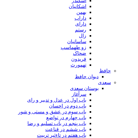
اسکندر
اشکانیان
بهمن
داراب
دارای
رستم
زال
ساسانیان
زو طهماسپ‏
ضحاک
فریدون
تهمورث
حافظ
دیوان حافظ
سعدی
بوستان سعدی
سرآغاز
باب اول در عدل و تدبیر و رای
باب دوم در احسان
باب سوم در عشق و مستی و شور
باب چهارم در تواضع
باب پنجم در باب تسلیم و رضا
باب ششم در قناعت
باب هفتم در تاءثیر تربیت