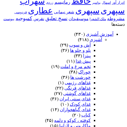
حافظ
سهراب
رماتیسم
ادرار آور
اسهال
زردی
بواسیر
سپهری
سپهری
عطاری
شعر نیمایی
فردوسی
نسخ تعلیق
کمبوجیه
مشروطه
موسیقیدان
نقرس
یبوست
ملک الشعرا
دسته‌ها
آموزش آشپزی
(۴۳۰)
آشپزی
(۴۱۸)
آش و سوپ
(۲۹)
پلو و چلو ها
(۳۶)
پیتزا
(۳۳)
پیش غذا
(۱۱)
تخم مرغ و املت
(۱۹)
خوراک
(۳۸)
خورشت ها
(۳۶)
غذاهای رژیمی
(۱)
غذاهای فرنگی
(۲۲)
غذاهای گوشتی
(۲۷)
غذای سنتی ایران
(۳۶)
غذای کودک
(۱۰)
غذای گیاهخواران
(۱۴)
کباب
(۲۰)
کوفته ، کوکو و دلمه
(۴۵)
ماکارونی و لازانیا
(۱۵)