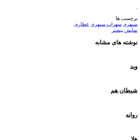
.
برچسب ها
سپهری
سهراب سپهری
عطاری
نمایش بیشتر
نوشته های مشابه
وید
شیطان هم
روانه
هلا