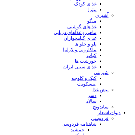
غذای کودک
پیتزا
آشپزی
میگو
غذاهای گوشتی
ماهی و غذاهای دریایی
غذای گیاهخواران
پلو و چلو ها
ماکارونی و لازانیا
کباب
خورشت ها
غذای سنتی ایران
شیرینی
کیک و کلوچه
.بیسکویت
پیش غذا
دسر
سالاد
ساندویچ
دیوان اشعار
فردوسی
شاهنامه فردوسی
جمشید