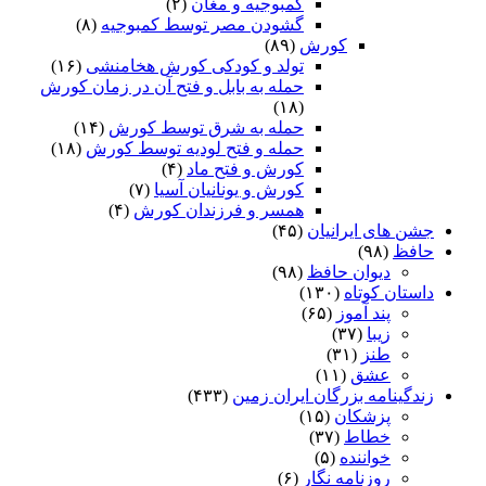
کمبوجیه و مغان
(۲)
گشودن مصر توسط کمبوجیه
(۸)
کورش
(۸۹)
تولد و کودکی کورش هخامنشی
(۱۶)
حمله به بابل و فتح آن در زمان کورش
(۱۸)
حمله به شرق توسط کورش
(۱۴)
حمله و فتح لودیه توسط کورش
(۱۸)
کورش و فتح ماد
(۴)
کورش و یونانیان آسیا
(۷)
همسر و فرزندان کورش
(۴)
جشن های ایرانیان
(۴۵)
حافظ
(۹۸)
دیوان حافظ
(۹۸)
داستان کوتاه
(۱۳۰)
پند آموز
(۶۵)
زیبا
(۳۷)
طنز
(۳۱)
عشق
(۱۱)
زندگینامه بزرگان ایران زمین
(۴۳۳)
پزشکان
(۱۵)
خطاط
(۳۷)
خواننده
(۵)
روزنامه نگار
(۶)