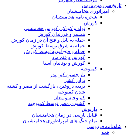
تاریخ سرزمین پارس
امپراتوری هخامنشیان
شجره نامه هخامنشیان
کورش
تولد و کودکی کورش هخامنشی
همسر و فرزندان کورش
حمله به بابل و فتح آن در زمان کورش
حمله به شرق توسط کورش
حمله و فتح لودیه توسط کورش
کورش و فتح ماد
کورش و یونانیان آسیا
کمبوجیه
باز جستن کین پدر
برادر کشی
بردیه دروغین ، بازگشت از مصر و کشته
شدن کمبوجیه
کمبوجیه و مغان
گشودن مصر توسط کمبوجیه
داریوش
قبایل پارسی در زمان هخامنشیان
تمام جنگ های امپراطوری هخامنشیان
شاهنامه فردوسی
همه