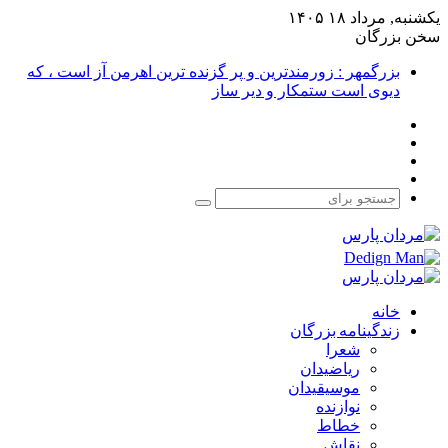
یکشنبه, مرداد ۱۸ ۱۴۰۵
سخن بزرگان
بزرگمهر : زورمندترین و پر گزنده ترین اهرمن آز است ، که
دیوی است ستمکار و دیر ساز
فیس
X
بوک
یوتیوب
اینستاگرام
جستجو
برای
خانه
زندگینامه بزرگان
شعرا
ریاضیدان
موسیقیدان
نوازنده
خطاط
نقاش