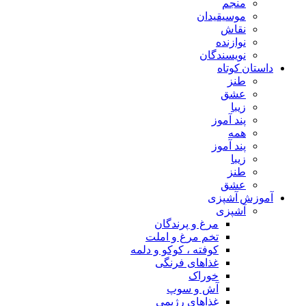
منجم
موسیقیدان
نقاش
نوازنده
نویسندگان
داستان کوتاه
طنز
عشق
زیبا
پند آموز
همه
پند آموز
زیبا
طنز
عشق
آموزش آشپزی
آشپزی
مرغ و پرندگان
تخم مرغ و املت
کوفته ، کوکو و دلمه
غذاهای فرنگی
خوراک
آش و سوپ
غذاهای رژیمی