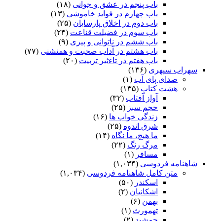
باب پنجم در عشق و جوانى
(۱۸)
باب چهارم در فواید خاموشى
(۱۳)
باب دوم در اخلاق پارسایان
(۲۵)
باب سوم در فضیلت قناعت
(۲۴)
باب ششم در ناتوانى و پیرى
(۹)
باب هشتم در آداب صحبت و همنشنى
(۷۷)
باب هفتم در تاءثیر تربیت
(۲۰)
سهراب سپهری
(۱۳۶)
صدای پای آب
(۱)
هشت کتاب
(۱۳۵)
آواز آفتاب
(۳۲)
حجم سبز
(۲۵)
زندگی خواب ها
(۱۶)
شرق اندوه
(۲۵)
ما هیچ، ما نگاه
(۱۴)
مرگ رنگ
(۲۲)
مسافر
(۱)
شاهنامه فردوسی
(۱,۰۳۴)
متن کامل شاهنامه فردوسی
(۱,۰۳۴)
اسکندر
(۵۰)
اشکانیان
(۲)
بهمن
(۶)
تهمورث
(۱)
جمشید
(۲)