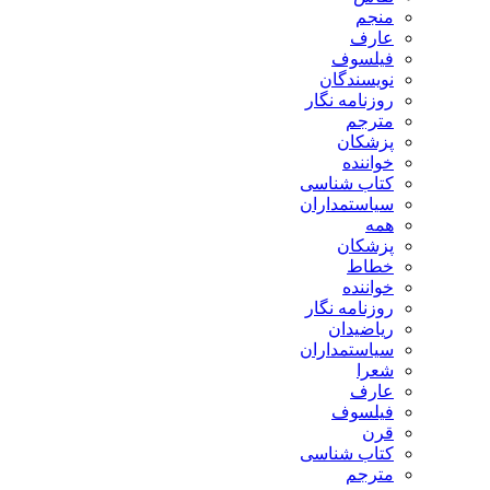
منجم
عارف
فیلسوف
نویسندگان
روزنامه نگار
مترجم
پزشکان
خواننده
کتاب شناسی
سیاستمداران
همه
پزشکان
خطاط
خواننده
روزنامه نگار
ریاضیدان
سیاستمداران
شعرا
عارف
فیلسوف
قرن
کتاب شناسی
مترجم