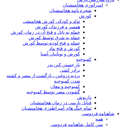
امپراتوری هخامنشیان
شجره نامه هخامنشیان
کورش
تولد و کودکی کورش هخامنشی
همسر و فرزندان کورش
حمله به بابل و فتح آن در زمان کورش
حمله به شرق توسط کورش
حمله و فتح لودیه توسط کورش
کورش و فتح ماد
کورش و یونانیان آسیا
کمبوجیه
باز جستن کین پدر
برادر کشی
بردیه دروغین ، بازگشت از مصر و کشته
شدن کمبوجیه
کمبوجیه و مغان
گشودن مصر توسط کمبوجیه
داریوش
قبایل پارسی در زمان هخامنشیان
تمام جنگ های امپراطوری هخامنشیان
شاهنامه فردوسی
همه
متن کامل شاهنامه فردوسی