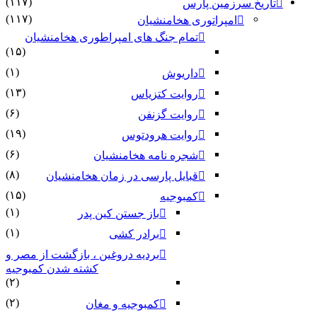
(۱۱۷)
تاریخ سرزمین پارس
(۱۱۷)
امپراتوری هخامنشیان
تمام جنگ های امپراطوری هخامنشیان
(۱۵)
(۱)
داریوش
(۱۳)
روایت کتزیاس
(۶)
روایت گزنفن
(۱۹)
روایت هرودتوس
(۶)
شجره نامه هخامنشیان
(۸)
قبایل پارسی در زمان هخامنشیان
(۱۵)
کمبوجیه
(۱)
باز جستن کین پدر
(۱)
برادر کشی
بردیه دروغین ، بازگشت از مصر و
کشته شدن کمبوجیه
(۲)
(۲)
کمبوجیه و مغان