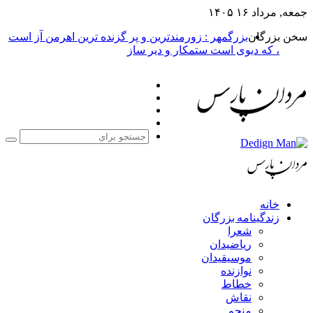
جمعه, مرداد ۱۶ ۱۴۰۵
سخن بزرگان
بزرگمهر : زورمندترین و پر گزنده ترین اهرمن آز است
، که دیوی است ستمکار و دیر ساز
فیس
X
بوک
یوتیوب
اینستاگرام
جست
برا
خانه
زندگینامه بزرگان
شعرا
ریاضیدان
موسیقیدان
نوازنده
خطاط
نقاش
منجم