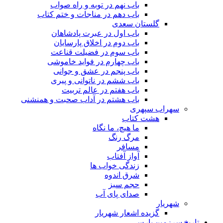
باب نهم در توبه و راه صواب
باب دهم در مناجات و ختم کتاب
گلستان سعدی
باب اول در عبرت پادشاهان
باب دوم در اخلاق پارسایان
باب سوم در فضیلت قناعت
باب چهارم در فواید خاموشى
باب پنجم در عشق و جوانى
باب ششم در ناتوانى و پیرى
باب هفتم در عالم تربیت
باب هشتم در آداب صحبت و همنشنى
سهراب سپهری
هشت کتاب
ما هیچ، ما نگاه
مرگ رنگ
مسافر
آواز آفتاب
زندگی خواب ها
شرق اندوه
حجم سبز
صدای پای آب
شهریار
گزیده اشعار شهریار
تاریخ سرزمین پارس