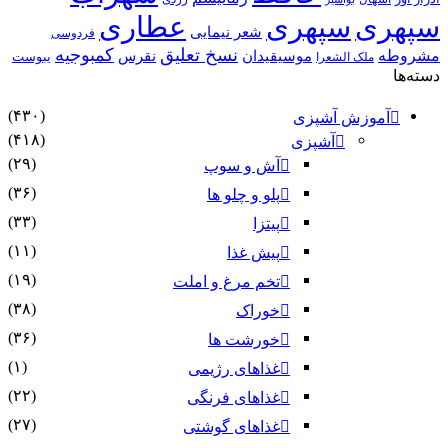
سپهری
سپهری
عطاری
شعر نیمایی
فردوسی
نسخ تعلیق
کمبوجیه
مشروطه
موسیقیدان
نقرس
یبوست
ملک الشعرا
دسته‌ها
(۴۳۰)
آموزش آشپزی
(۴۱۸)
آشپزی
(۲۹)
آش و سوپ
(۳۶)
پلو و چلو ها
(۳۳)
پیتزا
(۱۱)
پیش غذا
(۱۹)
تخم مرغ و املت
(۳۸)
خوراک
(۳۶)
خورشت ها
(۱)
غذاهای رژیمی
(۲۲)
غذاهای فرنگی
(۲۷)
غذاهای گوشتی