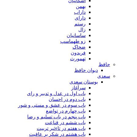
اشکانیان
بهمن
داراب
دارای
رستم
زال
ساسانیان
زو طهماسپ‏
ضحاک
فریدون
تهمورث
حافظ
دیوان حافظ
سعدی
بوستان سعدی
سرآغاز
باب اول در عدل و تدبیر و رای
باب دوم در احسان
باب سوم در عشق و مستی و شور
باب چهارم در تواضع
باب پنجم در باب تسلیم و رضا
باب ششم در قناعت
باب هفتم در تاءثیر تربیت
باب هشتم در شکر بر عافیت