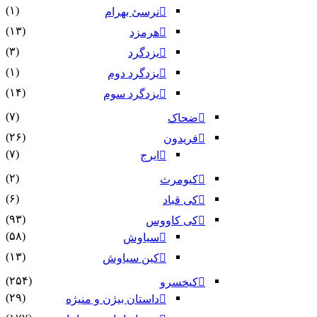
(۱)
نرسئ بهرام‏
(۱۳)
هرمزد
(۳)
یزدگرد
(۱)
یزدگرد دوم
(۱۴)
یزدگرد سوم
(۷)
ضحاک
(۲۶)
فریدون
(۷)
ایرج
(۲)
کیومرث
(۶)
کی قباد
(۹۳)
کی کاووس
(۵۸)
سیاوش
(۱۳)
کین سیاوش
(۲۵۴)
کیخسرو
(۲۹)
داستان بیژن و منیژه