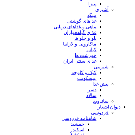
پیتزا
آشپزی
میگو
غذاهای گوشتی
ماهی و غذاهای دریایی
غذای گیاهخواران
پلو و چلو ها
ماکارونی و لازانیا
کباب
خورشت ها
غذای سنتی ایران
شیرینی
کیک و کلوچه
.بیسکویت
پیش غذا
دسر
سالاد
ساندویچ
دیوان اشعار
فردوسی
شاهنامه فردوسی
جمشید
اسکندر