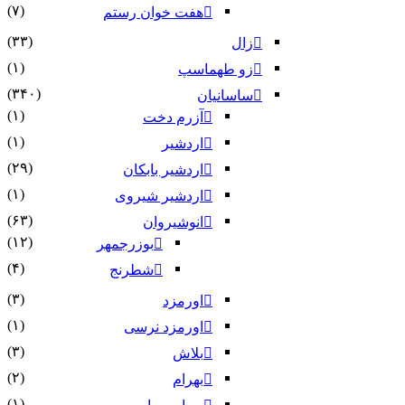
(۷)
هفت خوان رستم‏
(۳۳)
زال
(۱)
زو طهماسپ‏
(۳۴۰)
ساسانیان
(۱)
آزرم دخت
(۱)
اردشیر
(۲۹)
اردشیر بابکان
(۱)
اردشیر شیروی
(۶۳)
انوشیروان
(۱۲)
بوزرجمهر
(۴)
شطرنج
(۳)
اورمزد
(۱)
اورمزد نرسى‏
(۳)
بلاش
(۲)
بهرام
(۱)