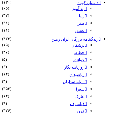
(۱۳۰)
داستان کوتاه
(۶۵)
پند آموز
(۳۷)
زیبا
(۳۱)
طنز
(۱۱)
عشق
(۴۳۳)
زندگینامه بزرگان ایران زمین
(۱۵)
پزشکان
(۳۷)
خطاط
(۵)
خواننده
(۶)
روزنامه نگار
(۱۴)
ریاضیدان
(۳)
سیاستمداران
(۳۵۳)
شعرا
(۱۴)
عارف
(۹)
فیلسوف
(۳۷۶)
قرن