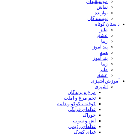
موسیقیدان
نقاش
نوازنده
نویسندگان
داستان کوتاه
طنز
عشق
زیبا
پند آموز
همه
پند آموز
زیبا
طنز
عشق
آموزش آشپزی
آشپزی
مرغ و پرندگان
تخم مرغ و املت
کوفته ، کوکو و دلمه
غذاهای فرنگی
خوراک
آش و سوپ
غذاهای رژیمی
غذای کودک