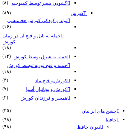
(۸)
گشودن مصر توسط کمبوجیه
(۸۹)
کورش
تولد و کودکی کورش هخامنشی
(۱۶)
حمله به بابل و فتح آن در زمان
کورش
(۱۸)
(۱۴)
حمله به شرق توسط کورش
حمله و فتح لودیه توسط کورش
(۱۸)
(۴)
کورش و فتح ماد
(۷)
کورش و یونانیان آسیا
(۴)
همسر و فرزندان کورش
(۴۵)
جشن های ایرانیان
(۹۸)
حافظ
(۹۸)
دیوان حافظ