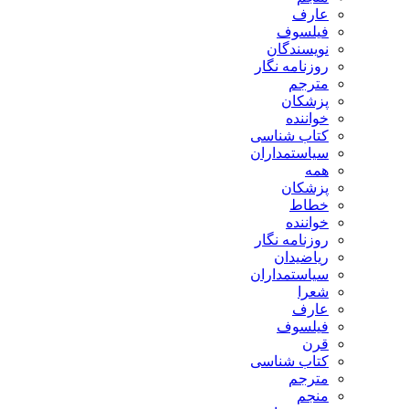
عارف
فیلسوف
نویسندگان
روزنامه نگار
مترجم
پزشکان
خواننده
کتاب شناسی
سیاستمداران
همه
پزشکان
خطاط
خواننده
روزنامه نگار
ریاضیدان
سیاستمداران
شعرا
عارف
فیلسوف
قرن
کتاب شناسی
مترجم
منجم