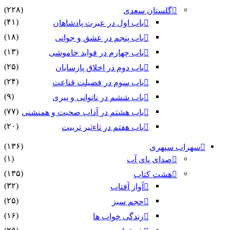
(۲۲۸)
گلستان سعدی
(۴۱)
باب اول در عبرت پادشاهان
(۱۸)
باب پنجم در عشق و جوانى
(۱۳)
باب چهارم در فواید خاموشى
(۲۵)
باب دوم در اخلاق پارسایان
(۲۴)
باب سوم در فضیلت قناعت
(۹)
باب ششم در ناتوانى و پیرى
(۷۷)
باب هشتم در آداب صحبت و همنشنى
(۲۰)
باب هفتم در تاءثیر تربیت
(۱۳۶)
سهراب سپهری
(۱)
صدای پای آب
(۱۳۵)
هشت کتاب
(۳۲)
آواز آفتاب
(۲۵)
حجم سبز
(۱۶)
زندگی خواب ها