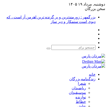
دوشنبه, مرداد ۱۹ ۱۴۰۵
سخن بزرگان
بزرگمهر : زورمندترین و پر گزنده ترین اهرمن آز است ، که
دیوی است ستمکار و دیر ساز
فیس
X
بوک
یوتیوب
اینستاگرام
جستجو
برای
خانه
زندگینامه بزرگان
شعرا
ریاضیدان
موسیقیدان
نوازنده
خطاط
نقاش