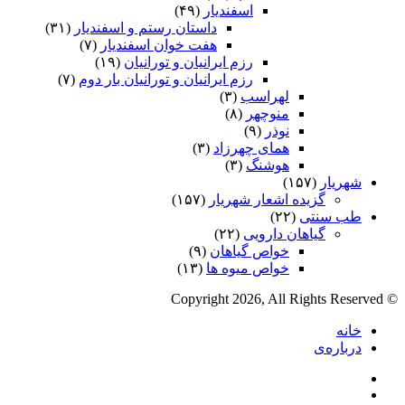
اسفندیار
(۴۹)
داستان رستم و اسفندیار
(۳۱)
هفت خوان اسفندیار
(۷)
رزم ایرانیان و تورانیان
(۱۹)
رزم ایرانیان و تورانیان بار دوم
(۷)
لهراسب
(۳)
منوچهر
(۸)
نوذر
(۹)
هماى چهرزاد
(۳)
هوشنگ
(۳)
شهریار
(۱۵۷)
گزیده اشعار شهریار
(۱۵۷)
طب سنتی
(۲۲)
گیاهان دارویی
(۲۲)
خواص گیاهان
(۹)
خواص میوه ها
(۱۳)
© Copyright 2026, All Rights Reserved
خانه
درباره‌ی
فیس
X
بوک