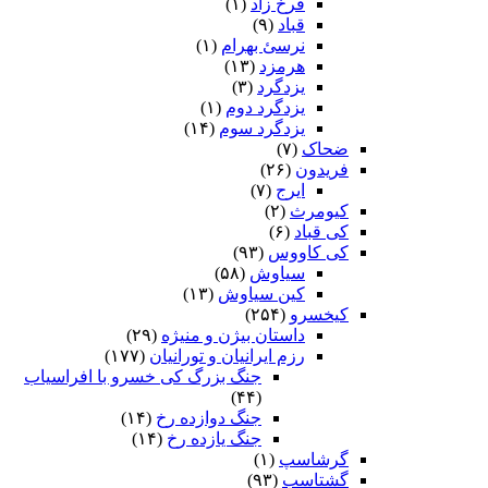
فرخ زاد
(۱)
قباد
(۹)
نرسئ بهرام‏
(۱)
هرمزد
(۱۳)
یزدگرد
(۳)
یزدگرد دوم
(۱)
یزدگرد سوم
(۱۴)
ضحاک
(۷)
فریدون
(۲۶)
ایرج
(۷)
کیومرث
(۲)
کی قباد
(۶)
کی کاووس
(۹۳)
سیاوش
(۵۸)
کین سیاوش
(۱۳)
کیخسرو
(۲۵۴)
داستان بیژن و منیژه
(۲۹)
رزم ایرانیان و تورانیان
(۱۷۷)
جنگ بزرگ کی خسرو با افراسیاب
(۴۴)
جنگ دوازده رخ
(۱۴)
جنگ یازده رخ
(۱۴)
گرشاسپ
(۱)
گشتاسب
(۹۳)