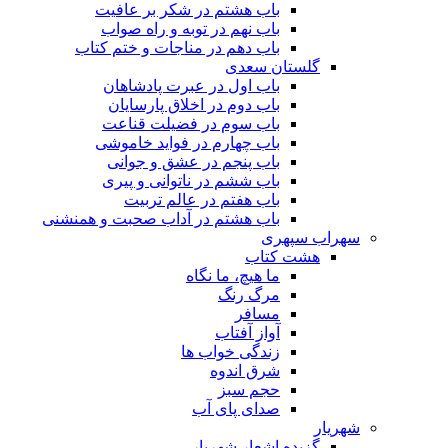
باب هشتم در شکر بر عافیت
باب نهم در توبه و راه صواب
باب دهم در مناجات و ختم کتاب
گلستان سعدی
باب اول در عبرت پادشاهان
باب دوم در اخلاق پارسایان
باب سوم در فضیلت قناعت
باب چهارم در فواید خاموشى
باب پنجم در عشق و جوانى
باب ششم در ناتوانى و پیرى
باب هفتم در عالم تربیت
باب هشتم در آداب صحبت و همنشنى
سهراب سپهری
هشت کتاب
ما هیچ، ما نگاه
مرگ رنگ
مسافر
آواز آفتاب
زندگی خواب ها
شرق اندوه
حجم سبز
صدای پای آب
شهریار
گزیده اشعار شهریار