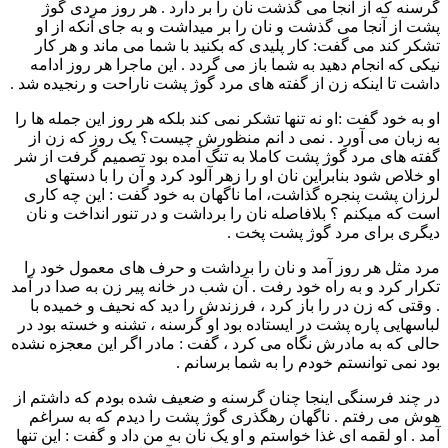
گرسنه که از آنجا می گذشت نان را بر دارد . هر روز مردی گوژ
پشت از آنجا می گذشت و نان را بر میداشت و به جای آنکه از او
تشکر کند می گفت: کار پلیدی که بکنید با شما می ماند و هر کار
نیکی که انجام دهید به شما باز می گردد . این ماجرا هر روز ادامه
داشت تا اینکه زن از گفته های مرد گوژ پشت ناراحت و رنجیده شد .
او به خود گفت :او نه تنها تشکر نمی کند بلکه هر روز این جمله ها را
به زبان می آورد . نمی د انم منظورش چیست؟ یک روز که زن از
گفته های مرد گوژ پشت کاملا به تنگ آمده بود تصمیم گرفت از شر
او خلاص شود بنابراین نان او را زهر آلود کرد و آن را با دستهای
لرزان پشت پنجره گذاشت، اما ناگهان به خود گفت : این چه کاری
است که میکنم ؟ بلافاصله نان را برداشت و در تنور انداخت و نان
دیگری برای مرد گوژ پشت پخت .
مرد مثل هر روز آمد و نان را برداشت و حرف های معمول خود را
تکرار کرد و به راه خود رفت . آن شب در خانه پیر زن به صدا در آمد
. وقتی که زن در را باز کرد ، فرزندش را دید که نحیف و خمیده با
لباسهایی پاره پشت در ایستاده بود او گرسنه ، تشنه و خسته بود در
حالی که به مادرش نگاه می کرد ، گفت : مادر اگر این معجزه نشده
بود نمی توانستم خودم را به شما برسانم .
در چند فرسنگی اینجا چنان گرسنه و ضعیف شده بودم که داشتم از
هوش می رفتم . ناگهان رهگذری گوژ پشت را دیدم که به سراغم
آمد . او لقمه ای غذا خواستم و او یک نان به من داد و گفت : این تنها