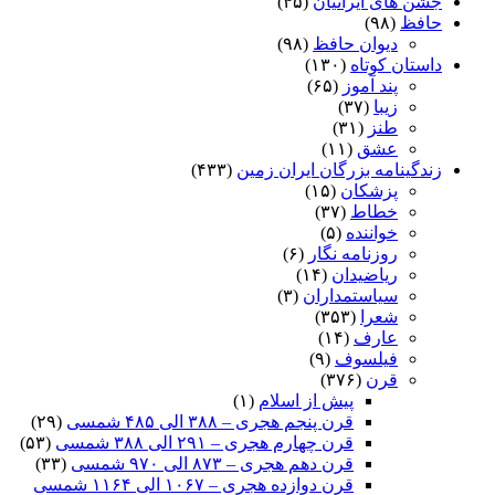
جشن های ایرانیان
(۴۵)
حافظ
(۹۸)
دیوان حافظ
(۹۸)
داستان کوتاه
(۱۳۰)
پند آموز
(۶۵)
زیبا
(۳۷)
طنز
(۳۱)
عشق
(۱۱)
زندگینامه بزرگان ایران زمین
(۴۳۳)
پزشکان
(۱۵)
خطاط
(۳۷)
خواننده
(۵)
روزنامه نگار
(۶)
ریاضیدان
(۱۴)
سیاستمداران
(۳)
شعرا
(۳۵۳)
عارف
(۱۴)
فیلسوف
(۹)
قرن
(۳۷۶)
پیش از اسلام
(۱)
قرن پنجم هجری – ۳۸۸ الی ۴۸۵ شمسی
(۲۹)
قرن چهارم هجری – ۲۹۱ الی ۳۸۸ شمسی
(۵۳)
قرن دهم هجری – ۸۷۳ الی ۹۷۰ شمسی
(۳۳)
قرن دوازده هجری – ۱۰۶۷ الی ۱۱۶۴ شمسی