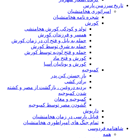
تاریخ سرزمین پارس
امپراتوری هخامنشیان
شجره نامه هخامنشیان
کورش
تولد و کودکی کورش هخامنشی
همسر و فرزندان کورش
حمله به بابل و فتح آن در زمان کورش
حمله به شرق توسط کورش
حمله و فتح لودیه توسط کورش
کورش و فتح ماد
کورش و یونانیان آسیا
کمبوجیه
باز جستن کین پدر
برادر کشی
بردیه دروغین ، بازگشت از مصر و کشته
شدن کمبوجیه
کمبوجیه و مغان
گشودن مصر توسط کمبوجیه
داریوش
قبایل پارسی در زمان هخامنشیان
تمام جنگ های امپراطوری هخامنشیان
شاهنامه فردوسی
همه