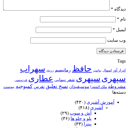
دیدگاه
*
نام
*
ایمیل
*
وب‌ سایت
Tags
حافظ
سهراب
رماتیسم
ادرار آور
اسهال
زردی
بواسیر
سپهری
سپهری
عطاری
شعر نیمایی
فردوسی
نسخ تعلیق
کمبوجیه
مشروطه
موسیقیدان
نقرس
یبوست
ملک الشعرا
دسته‌ها
آموزش آشپزی
(۴۳۰)
آشپزی
(۴۱۸)
آش و سوپ
(۲۹)
پلو و چلو ها
(۳۶)
پیتزا
(۳۳)