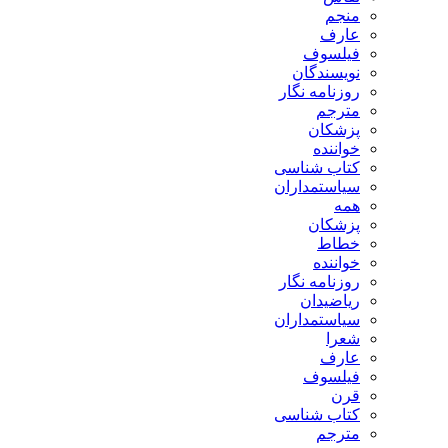
منجم
عارف
فیلسوف
نویسندگان
روزنامه نگار
مترجم
پزشکان
خواننده
کتاب شناسی
سیاستمداران
همه
پزشکان
خطاط
خواننده
روزنامه نگار
ریاضیدان
سیاستمداران
شعرا
عارف
فیلسوف
قرن
کتاب شناسی
مترجم