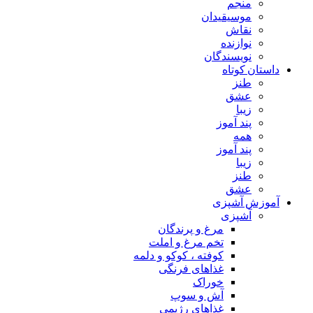
منجم
موسیقیدان
نقاش
نوازنده
نویسندگان
داستان کوتاه
طنز
عشق
زیبا
پند آموز
همه
پند آموز
زیبا
طنز
عشق
آموزش آشپزی
آشپزی
مرغ و پرندگان
تخم مرغ و املت
کوفته ، کوکو و دلمه
غذاهای فرنگی
خوراک
آش و سوپ
غذاهای رژیمی