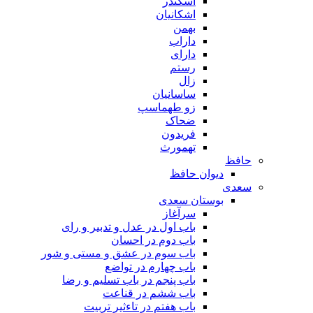
اسکندر
اشکانیان
بهمن
داراب
دارای
رستم
زال
ساسانیان
زو طهماسپ‏
ضحاک
فریدون
تهمورث
حافظ
دیوان حافظ
سعدی
بوستان سعدی
سرآغاز
باب اول در عدل و تدبیر و رای
باب دوم در احسان
باب سوم در عشق و مستی و شور
باب چهارم در تواضع
باب پنجم در باب تسلیم و رضا
باب ششم در قناعت
باب هفتم در تاءثیر تربیت