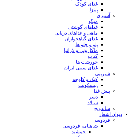
غذای کودک
پیتزا
آشپزی
میگو
غذاهای گوشتی
ماهی و غذاهای دریایی
غذای گیاهخواران
پلو و چلو ها
ماکارونی و لازانیا
کباب
خورشت ها
غذای سنتی ایران
شیرینی
کیک و کلوچه
.بیسکویت
پیش غذا
دسر
سالاد
ساندویچ
دیوان اشعار
فردوسی
شاهنامه فردوسی
جمشید