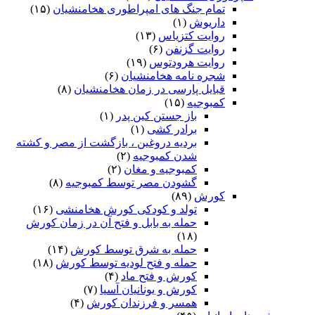
تمام جنگ های امپراطوری هخامنشیان
(۱۵)
داریوش
(۱)
روایت کتزیاس
(۱۳)
روایت گزنفن
(۶)
روایت هرودتوس
(۱۹)
شجره نامه هخامنشیان
(۶)
قبایل پارسی در زمان هخامنشیان
(۸)
کمبوجیه
(۱۵)
باز جستن کین پدر
(۱)
برادر کشی
(۱)
بردیه دروغین ، بازگشت از مصر و کشته
شدن کمبوجیه
(۲)
کمبوجیه و مغان
(۲)
گشودن مصر توسط کمبوجیه
(۸)
کورش
(۸۹)
تولد و کودکی کورش هخامنشی
(۱۶)
حمله به بابل و فتح آن در زمان کورش
(۱۸)
حمله به شرق توسط کورش
(۱۴)
حمله و فتح لودیه توسط کورش
(۱۸)
کورش و فتح ماد
(۴)
کورش و یونانیان آسیا
(۷)
همسر و فرزندان کورش
(۴)