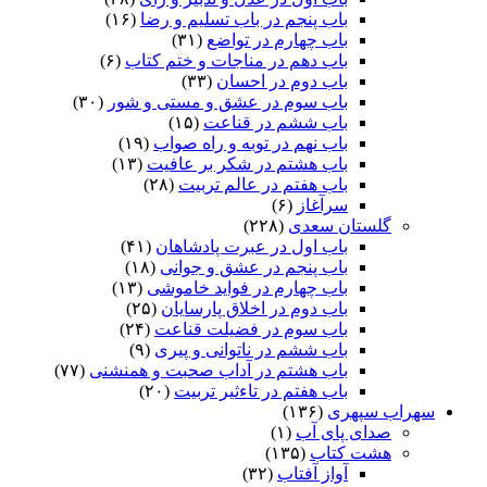
باب پنجم در باب تسلیم و رضا
(۱۶)
باب چهارم در تواضع
(۳۱)
باب دهم در مناجات و ختم کتاب
(۶)
باب دوم در احسان
(۳۳)
باب سوم در عشق و مستی و شور
(۳۰)
باب ششم در قناعت
(۱۵)
باب نهم در توبه و راه صواب
(۱۹)
باب هشتم در شکر بر عافیت
(۱۳)
باب هفتم در عالم تربیت
(۲۸)
سرآغاز
(۶)
گلستان سعدی
(۲۲۸)
باب اول در عبرت پادشاهان
(۴۱)
باب پنجم در عشق و جوانى
(۱۸)
باب چهارم در فواید خاموشى
(۱۳)
باب دوم در اخلاق پارسایان
(۲۵)
باب سوم در فضیلت قناعت
(۲۴)
باب ششم در ناتوانى و پیرى
(۹)
باب هشتم در آداب صحبت و همنشنى
(۷۷)
باب هفتم در تاءثیر تربیت
(۲۰)
سهراب سپهری
(۱۳۶)
صدای پای آب
(۱)
هشت کتاب
(۱۳۵)
آواز آفتاب
(۳۲)