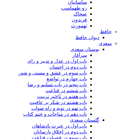
ساسانیان
زو طهماسپ‏
ضحاک
فریدون
تهمورث
حافظ
دیوان حافظ
سعدی
بوستان سعدی
سرآغاز
باب اول در عدل و تدبیر و رای
باب دوم در احسان
باب سوم در عشق و مستی و شور
باب چهارم در تواضع
باب پنجم در باب تسلیم و رضا
باب ششم در قناعت
باب هفتم در تاءثیر تربیت
باب هشتم در شکر بر عافیت
باب نهم در توبه و راه صواب
باب دهم در مناجات و ختم کتاب
گلستان سعدی
باب اول در عبرت پادشاهان
باب دوم در اخلاق پارسایان
باب سوم در فضیلت قناعت