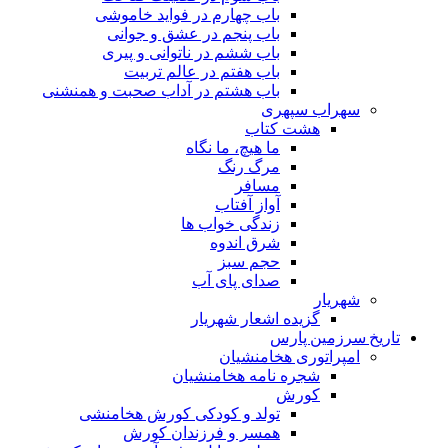
باب چهارم در فواید خاموشى
باب پنجم در عشق و جوانى
باب ششم در ناتوانى و پیرى
باب هفتم در عالم تربیت
باب هشتم در آداب صحبت و همنشنى
سهراب سپهری
هشت کتاب
ما هیچ، ما نگاه
مرگ رنگ
مسافر
آواز آفتاب
زندگی خواب ها
شرق اندوه
حجم سبز
صدای پای آب
شهریار
گزیده اشعار شهریار
تاریخ سرزمین پارس
امپراتوری هخامنشیان
شجره نامه هخامنشیان
کورش
تولد و کودکی کورش هخامنشی
همسر و فرزندان کورش