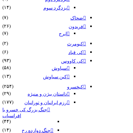
(۱۴)
یزدگرد سوم
(۷)
ضحاک
(۲۶)
فریدون
(۷)
ایرج
(۲)
کیومرث
(۶)
کی قباد
(۹۳)
کی کاووس
(۵۸)
سیاوش
(۱۳)
کین سیاوش
(۲۵۴)
کیخسرو
(۲۹)
داستان بیژن و منیژه
(۱۷۷)
رزم ایرانیان و تورانیان
جنگ بزرگ کی خسرو با
افراسیاب
(۴۴)
(۱۴)
جنگ دوازده رخ