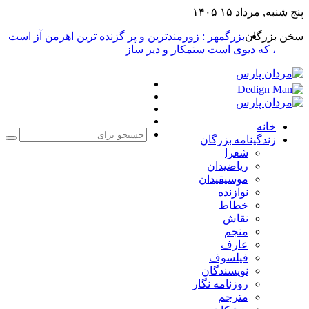
پنج شنبه, مرداد ۱۵ ۱۴۰۵
سخن بزرگان
بزرگمهر : زورمندترین و پر گزنده ترین اهرمن آز است
، که دیوی است ستمکار و دیر ساز
فیس
X
بوک
یوتیوب
اینستاگرام
خانه
زندگینامه بزرگان
جست
شعرا
برا
ریاضیدان
موسیقیدان
نوازنده
خطاط
نقاش
منجم
عارف
فیلسوف
نویسندگان
روزنامه نگار
مترجم