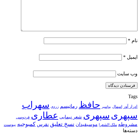
نام
*
ایمیل
*
وب‌ سایت
Tags
حافظ
سهراب
رماتیسم
ادرار آور
اسهال
زردی
بواسیر
سپهری
سپهری
عطاری
شعر نیمایی
فردوسی
نسخ تعلیق
کمبوجیه
مشروطه
موسیقیدان
نقرس
یبوست
ملک الشعرا
دسته‌ها