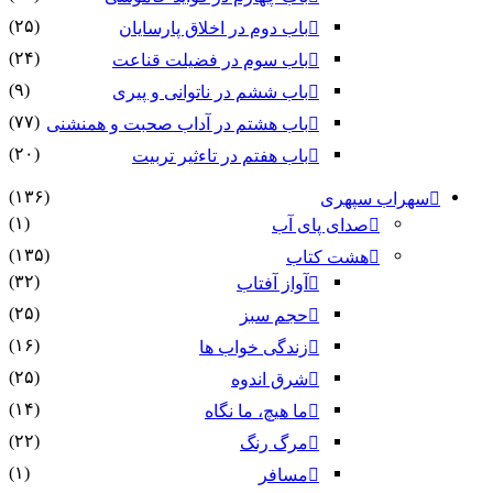
(۲۵)
باب دوم در اخلاق پارسایان
(۲۴)
باب سوم در فضیلت قناعت
(۹)
باب ششم در ناتوانى و پیرى
(۷۷)
باب هشتم در آداب صحبت و همنشنى
(۲۰)
باب هفتم در تاءثیر تربیت
(۱۳۶)
سهراب سپهری
(۱)
صدای پای آب
(۱۳۵)
هشت کتاب
(۳۲)
آواز آفتاب
(۲۵)
حجم سبز
(۱۶)
زندگی خواب ها
(۲۵)
شرق اندوه
(۱۴)
ما هیچ، ما نگاه
(۲۲)
مرگ رنگ
(۱)
مسافر