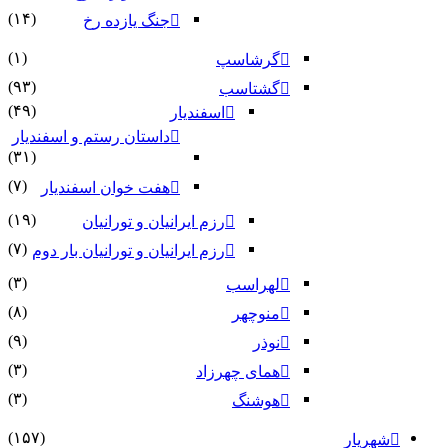
(۱۴)
جنگ یازده رخ
(۱)
گرشاسپ
(۹۳)
گشتاسب
(۴۹)
اسفندیار
داستان رستم و اسفندیار
(۳۱)
(۷)
هفت خوان اسفندیار
(۱۹)
رزم ایرانیان و تورانیان
(۷)
رزم ایرانیان و تورانیان بار دوم
(۳)
لهراسب
(۸)
منوچهر
(۹)
نوذر
(۳)
هماى چهرزاد
(۳)
هوشنگ
(۱۵۷)
شهریار