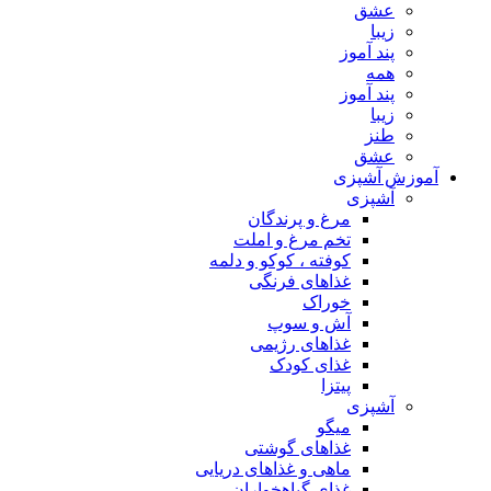
عشق
زیبا
پند آموز
همه
پند آموز
زیبا
طنز
عشق
آموزش آشپزی
آشپزی
مرغ و پرندگان
تخم مرغ و املت
کوفته ، کوکو و دلمه
غذاهای فرنگی
خوراک
آش و سوپ
غذاهای رژیمی
غذای کودک
پیتزا
آشپزی
میگو
غذاهای گوشتی
ماهی و غذاهای دریایی
غذای گیاهخواران