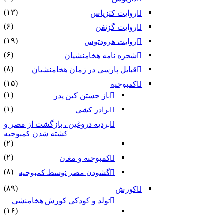
(۱۳)
روایت کتزیاس
(۶)
روایت گزنفن
(۱۹)
روایت هرودتوس
(۶)
شجره نامه هخامنشیان
(۸)
قبایل پارسی در زمان هخامنشیان
(۱۵)
کمبوجیه
(۱)
باز جستن کین پدر
(۱)
برادر کشی
بردیه دروغین ، بازگشت از مصر و
کشته شدن کمبوجیه
(۲)
(۲)
کمبوجیه و مغان
(۸)
گشودن مصر توسط کمبوجیه
(۸۹)
کورش
تولد و کودکی کورش هخامنشی
(۱۶)