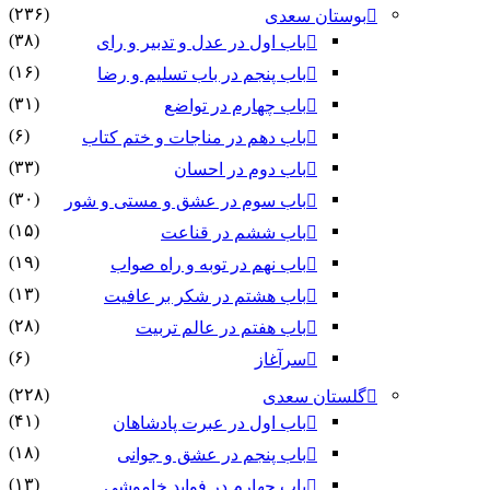
(۲۳۶)
بوستان سعدی
(۳۸)
باب اول در عدل و تدبیر و رای
(۱۶)
باب پنجم در باب تسلیم و رضا
(۳۱)
باب چهارم در تواضع
(۶)
باب دهم در مناجات و ختم کتاب
(۳۳)
باب دوم در احسان
(۳۰)
باب سوم در عشق و مستی و شور
(۱۵)
باب ششم در قناعت
(۱۹)
باب نهم در توبه و راه صواب
(۱۳)
باب هشتم در شکر بر عافیت
(۲۸)
باب هفتم در عالم تربیت
(۶)
سرآغاز
(۲۲۸)
گلستان سعدی
(۴۱)
باب اول در عبرت پادشاهان
(۱۸)
باب پنجم در عشق و جوانى
(۱۳)
باب چهارم در فواید خاموشى