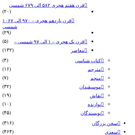
قرن هفتم هجری ۵۸۲ الی ۶۷۹ شمسی
(۲۰)
قرن یازدهم هجری – ۹۷۰ الی ۱۰۶۷
شمسی
(۲۹)
(۵)
قرن یک هجری – ۱ الی ۹۷ شمسی –
(۱۳۲)
معاصر
(۴)
کتاب شناسی
(۱۶)
مترجم
(۷)
منجم
(۳۲)
موسیقیدان
(۱۹)
نقاش
(۱۰)
نوازنده
(۴۵)
نویسندگان
(۳۱۶)
سخن بزرگان
(۴۶۴)
سعدی