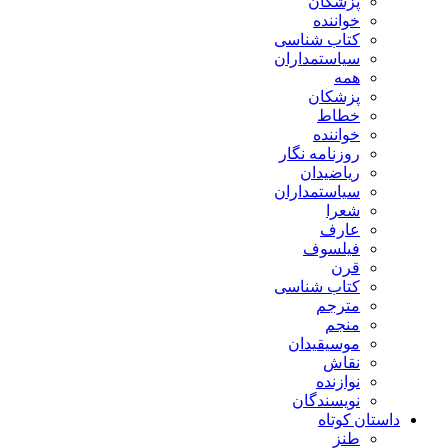
پزشکان
خواننده
کتاب شناسی
سیاستمداران
همه
پزشکان
خطاط
خواننده
روزنامه نگار
ریاضیدان
سیاستمداران
شعرا
عارف
فیلسوف
قرن
کتاب شناسی
مترجم
منجم
موسیقیدان
نقاش
نوازنده
نویسندگان
داستان کوتاه
طنز