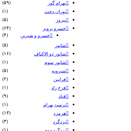
(۵۹)
بهرام گور
(۱)
پوران دخت
(۵)
پیروز
(۶۴)
خسرو پرویز
(۴)
خسرو و شیرین
(۵)
شاپور
(۱۶)
شاپور ذو الاکتاف
(۱)
شاپور سوم‏
(۵)
شیرویه
(۲)
فرایین
(۱)
فرخ زاد
(۹)
قباد
(۱)
نرسئ بهرام‏
(۱۳)
هرمزد
(۳)
یزدگرد
(۱)
یزدگرد دوم