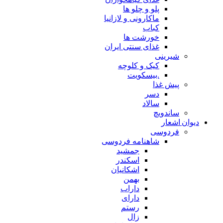
پلو و چلو ها
ماکارونی و لازانیا
کباب
خورشت ها
غذای سنتی ایران
شیرینی
کیک و کلوچه
.بیسکویت
پیش غذا
دسر
سالاد
ساندویچ
دیوان اشعار
فردوسی
شاهنامه فردوسی
جمشید
اسکندر
اشکانیان
بهمن
داراب
دارای
رستم
زال