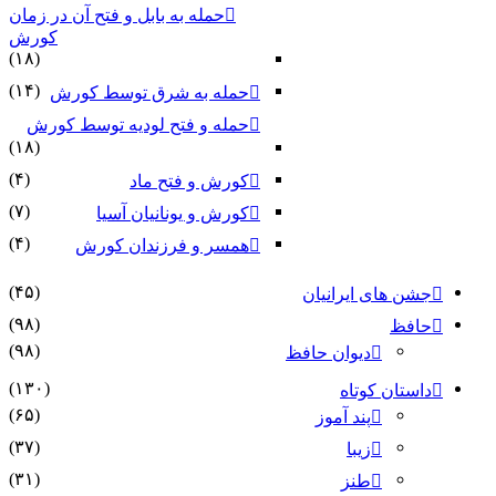
حمله به بابل و فتح آن در زمان
کورش
(۱۸)
(۱۴)
حمله به شرق توسط کورش
حمله و فتح لودیه توسط کورش
(۱۸)
(۴)
کورش و فتح ماد
(۷)
کورش و یونانیان آسیا
(۴)
همسر و فرزندان کورش
(۴۵)
جشن های ایرانیان
(۹۸)
حافظ
(۹۸)
دیوان حافظ
(۱۳۰)
داستان کوتاه
(۶۵)
پند آموز
(۳۷)
زیبا
(۳۱)
طنز