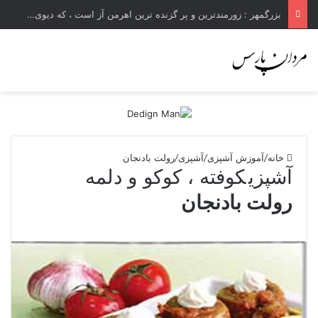
بزرگمهر : زورمندترین و پر گزنده ترین اهرمن آز است ، که دیوی است ستمکار و دیر ساز
خانه
/
آموزش آشپزی
/
آشپزی
/
رولت بادنجان
آشپزی
کوفته ، کوکو و دلمه
رولت بادنجان