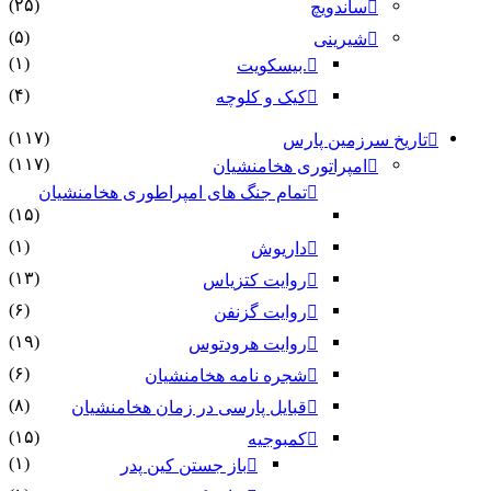
(۲۵)
ساندویچ
(۵)
شیرینی
(۱)
.بیسکویت
(۴)
کیک و کلوچه
(۱۱۷)
تاریخ سرزمین پارس
(۱۱۷)
امپراتوری هخامنشیان
تمام جنگ های امپراطوری هخامنشیان
(۱۵)
(۱)
داریوش
(۱۳)
روایت کتزیاس
(۶)
روایت گزنفن
(۱۹)
روایت هرودتوس
(۶)
شجره نامه هخامنشیان
(۸)
قبایل پارسی در زمان هخامنشیان
(۱۵)
کمبوجیه
(۱)
باز جستن کین پدر