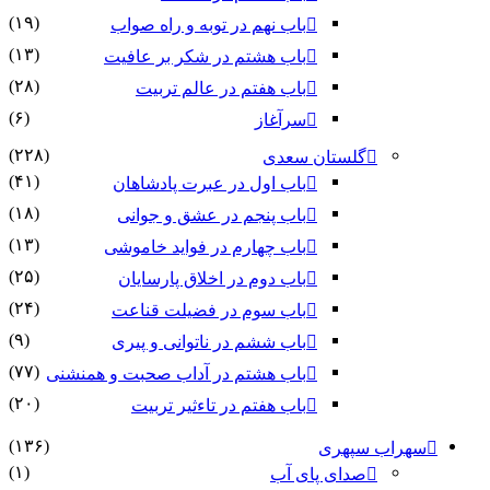
(۱۹)
باب نهم در توبه و راه صواب
(۱۳)
باب هشتم در شکر بر عافیت
(۲۸)
باب هفتم در عالم تربیت
(۶)
سرآغاز
(۲۲۸)
گلستان سعدی
(۴۱)
باب اول در عبرت پادشاهان
(۱۸)
باب پنجم در عشق و جوانى
(۱۳)
باب چهارم در فواید خاموشى
(۲۵)
باب دوم در اخلاق پارسایان
(۲۴)
باب سوم در فضیلت قناعت
(۹)
باب ششم در ناتوانى و پیرى
(۷۷)
باب هشتم در آداب صحبت و همنشنى
(۲۰)
باب هفتم در تاءثیر تربیت
(۱۳۶)
سهراب سپهری
(۱)
صدای پای آب