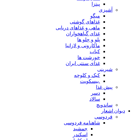
پیتزا
آشپزی
میگو
غذاهای گوشتی
ماهی و غذاهای دریایی
غذای گیاهخواران
پلو و چلو ها
ماکارونی و لازانیا
کباب
خورشت ها
غذای سنتی ایران
شیرینی
کیک و کلوچه
.بیسکویت
پیش غذا
دسر
سالاد
ساندویچ
دیوان اشعار
فردوسی
شاهنامه فردوسی
جمشید
اسکندر