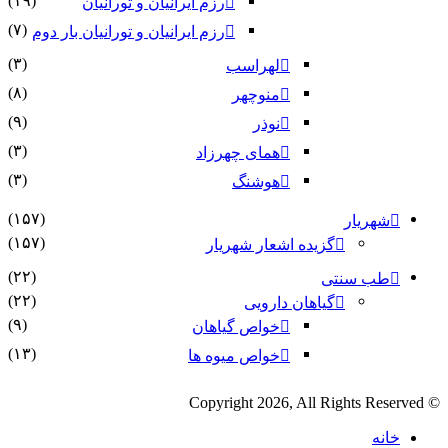
(۱۹)
رزم ایرانیان و تورانیان
(۷)
رزم ایرانیان و تورانیان بار دوم
(۳)
لهراسب
(۸)
منوچهر
(۹)
نوذر
(۳)
هماى چهرزاد
(۳)
هوشنگ
(۱۵۷)
شهریار
(۱۵۷)
گزیده اشعار شهریار
(۲۲)
طب سنتی
(۲۲)
گیاهان دارویی
(۹)
خواص گیاهان
(۱۳)
خواص میوه ها
© Copyright 2026, All Rights Reserved
خانه