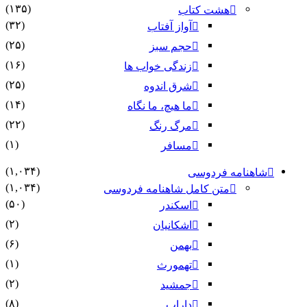
(۱۳۵)
هشت کتاب
(۳۲)
آواز آفتاب
(۲۵)
حجم سبز
(۱۶)
زندگی خواب ها
(۲۵)
شرق اندوه
(۱۴)
ما هیچ، ما نگاه
(۲۲)
مرگ رنگ
(۱)
مسافر
(۱,۰۳۴)
شاهنامه فردوسی
(۱,۰۳۴)
متن کامل شاهنامه فردوسی
(۵۰)
اسکندر
(۲)
اشکانیان
(۶)
بهمن
(۱)
تهمورث
(۲)
جمشید
(۸)
داراب