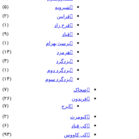
(۵)
شیرویه
(۲)
فرایین
(۱)
فرخ زاد
(۹)
قباد
(۱)
نرسئ بهرام‏
(۱۳)
هرمزد
(۳)
یزدگرد
(۱)
یزدگرد دوم
(۱۴)
یزدگرد سوم
(۷)
ضحاک
(۲۶)
فریدون
(۷)
ایرج
(۲)
کیومرث
(۶)
کی قباد
(۹۳)
کی کاووس