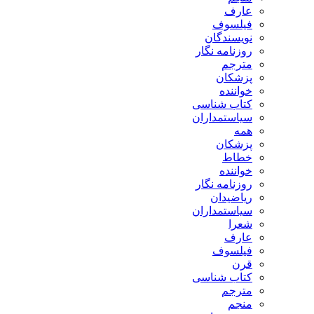
عارف
فیلسوف
نویسندگان
روزنامه نگار
مترجم
پزشکان
خواننده
کتاب شناسی
سیاستمداران
همه
پزشکان
خطاط
خواننده
روزنامه نگار
ریاضیدان
سیاستمداران
شعرا
عارف
فیلسوف
قرن
کتاب شناسی
مترجم
منجم