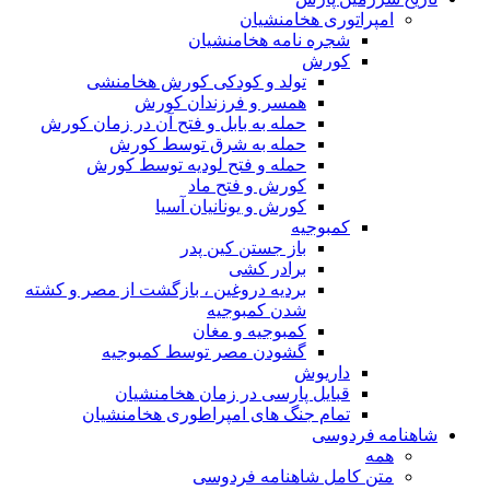
امپراتوری هخامنشیان
شجره نامه هخامنشیان
کورش
تولد و کودکی کورش هخامنشی
همسر و فرزندان کورش
حمله به بابل و فتح آن در زمان کورش
حمله به شرق توسط کورش
حمله و فتح لودیه توسط کورش
کورش و فتح ماد
کورش و یونانیان آسیا
کمبوجیه
باز جستن کین پدر
برادر کشی
بردیه دروغین ، بازگشت از مصر و کشته
شدن کمبوجیه
کمبوجیه و مغان
گشودن مصر توسط کمبوجیه
داریوش
قبایل پارسی در زمان هخامنشیان
تمام جنگ های امپراطوری هخامنشیان
شاهنامه فردوسی
همه
متن کامل شاهنامه فردوسی