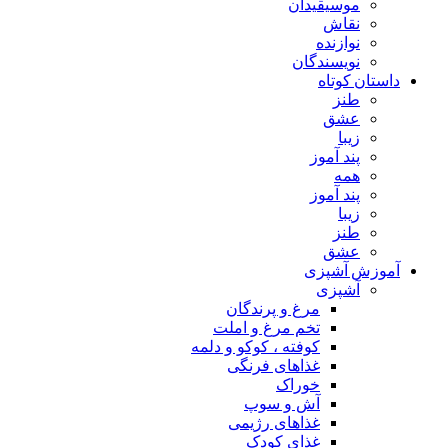
موسیقیدان
نقاش
نوازنده
نویسندگان
داستان کوتاه
طنز
عشق
زیبا
پند آموز
همه
پند آموز
زیبا
طنز
عشق
آموزش آشپزی
آشپزی
مرغ و پرندگان
تخم مرغ و املت
کوفته ، کوکو و دلمه
غذاهای فرنگی
خوراک
آش و سوپ
غذاهای رژیمی
غذای کودک