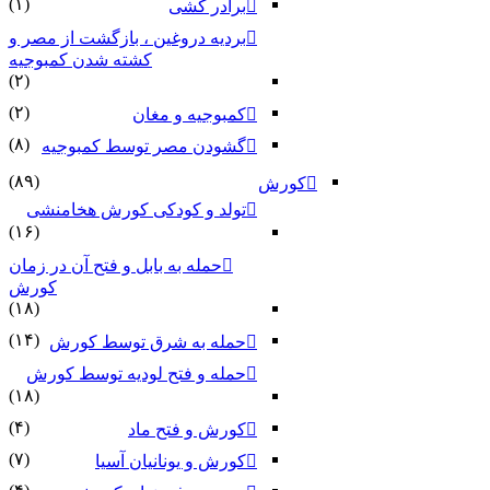
(۱)
برادر کشی
بردیه دروغین ، بازگشت از مصر و
کشته شدن کمبوجیه
(۲)
(۲)
کمبوجیه و مغان
(۸)
گشودن مصر توسط کمبوجیه
(۸۹)
کورش
تولد و کودکی کورش هخامنشی
(۱۶)
حمله به بابل و فتح آن در زمان
کورش
(۱۸)
(۱۴)
حمله به شرق توسط کورش
حمله و فتح لودیه توسط کورش
(۱۸)
(۴)
کورش و فتح ماد
(۷)
کورش و یونانیان آسیا