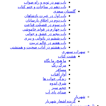
باب نهم در توبه و راه صواب
باب دهم در مناجات و ختم کتاب
گلستان سعدی
باب اول در عبرت پادشاهان
باب دوم در اخلاق پارسایان
باب سوم در فضیلت قناعت
باب چهارم در فواید خاموشى
باب پنجم در عشق و جوانى
باب ششم در ناتوانى و پیرى
باب هفتم در عالم تربیت
باب هشتم در آداب صحبت و همنشنى
سهراب سپهری
هشت کتاب
ما هیچ، ما نگاه
مرگ رنگ
مسافر
آواز آفتاب
زندگی خواب ها
شرق اندوه
حجم سبز
صدای پای آب
شهریار
گزیده اشعار شهریار
تاریخ سرزمین پارس