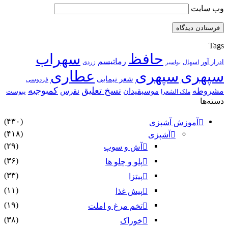
وب‌ سایت
Tags
حافظ
سهراب
رماتیسم
ادرار آور
اسهال
زردی
بواسیر
سپهری
سپهری
عطاری
شعر نیمایی
فردوسی
نسخ تعلیق
کمبوجیه
مشروطه
موسیقیدان
نقرس
یبوست
ملک الشعرا
دسته‌ها
(۴۳۰)
آموزش آشپزی
(۴۱۸)
آشپزی
(۲۹)
آش و سوپ
(۳۶)
پلو و چلو ها
(۳۳)
پیتزا
(۱۱)
پیش غذا
(۱۹)
تخم مرغ و املت
(۳۸)
خوراک