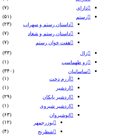
(۷)
دارای
(۵۱)
رستم
(۲۳)
داستان رستم و سهراب
(۷)
داستان رستم و شغاد
(۷)
هفت خوان رستم‏
(۳۳)
زال
(۱)
زو طهماسپ‏
(۳۴۰)
ساسانیان
(۱)
آزرم دخت
(۱)
اردشیر
(۲۹)
اردشیر بابکان
(۱)
اردشیر شیروی
(۶۳)
انوشیروان
(۱۲)
بوزرجمهر
(۴)
شطرنج