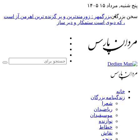
پنج شنبه, مرداد ۱۵ ۱۴۰۵
سخن بزرگان
بزرگمهر : زورمندترین و پر گزنده ترین اهرمن آز است
، که دیوی است ستمکار و دیر ساز
فیس
X
بوک
یوتیوب
اینستاگرام
جست
برا
خانه
زندگینامه بزرگان
شعرا
ریاضیدان
موسیقیدان
نوازنده
خطاط
نقاش
منجم