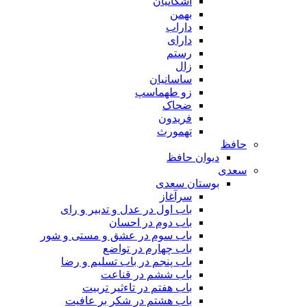
اشکانیان
بهمن
داراب
دارای
رستم
زال
ساسانیان
زو طهماسپ‏
ضحاک
فریدون
تهمورث
حافظ
دیوان حافظ
سعدی
بوستان سعدی
سرآغاز
باب اول در عدل و تدبیر و رای
باب دوم در احسان
باب سوم در عشق و مستی و شور
باب چهارم در تواضع
باب پنجم در باب تسلیم و رضا
باب ششم در قناعت
باب هفتم در تاءثیر تربیت
باب هشتم در شکر بر عافیت