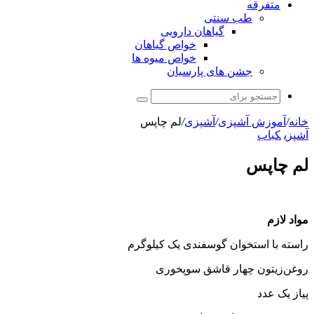
متفرقه
طب سنتی
گیاهان دارویی
خواص گیاهان
خواص میوه ها
جشن های پارسیان
جستجو
برای
خانه
/
آموزش آشپزی
/
آشپزی
/
لم چاپس
آشپزی
کباب
لم چاپس
مواد لازم
راسته با استخوان گوسفندی یک کیلوگرم
روغن‌زیتون چهار قاشق سوپخوری
پیاز یک عدد