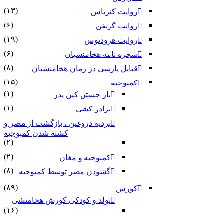
(۱۳)
روایت کتزیاس
(۶)
روایت گزنفن
(۱۹)
روایت هرودتوس
(۶)
شجره نامه هخامنشیان
(۸)
قبایل پارسی در زمان هخامنشیان
(۱۵)
کمبوجیه
(۱)
باز جستن کین پدر
(۱)
برادر کشی
بردیه دروغین ، بازگشت از مصر و
کشته شدن کمبوجیه
(۲)
(۲)
کمبوجیه و مغان
(۸)
گشودن مصر توسط کمبوجیه
(۸۹)
کورش
تولد و کودکی کورش هخامنشی
(۱۶)