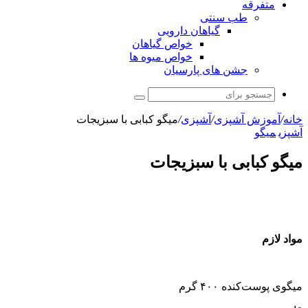
متفرقه
طب سنتی
گیاهان دارویی
خواص گیاهان
خواص میوه ها
جشن های پارسیان
جستجو
برای
خانه
/
آموزش آشپزی
/
آشپزی
/
میگو کبابی با سبزیجات
آشپزی
میگو
میگو کبابی با سبزیجات
مواد لازم
میگوی پوست‌کنده ۴۰۰ گرم