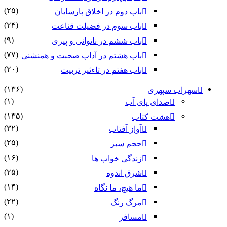
(۲۵)
باب دوم در اخلاق پارسایان
(۲۴)
باب سوم در فضیلت قناعت
(۹)
باب ششم در ناتوانى و پیرى
(۷۷)
باب هشتم در آداب صحبت و همنشنى
(۲۰)
باب هفتم در تاءثیر تربیت
(۱۳۶)
سهراب سپهری
(۱)
صدای پای آب
(۱۳۵)
هشت کتاب
(۳۲)
آواز آفتاب
(۲۵)
حجم سبز
(۱۶)
زندگی خواب ها
(۲۵)
شرق اندوه
(۱۴)
ما هیچ، ما نگاه
(۲۲)
مرگ رنگ
(۱)
مسافر