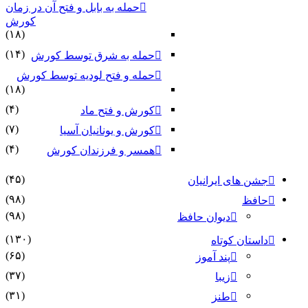
حمله به بابل و فتح آن در زمان
کورش
(۱۸)
(۱۴)
حمله به شرق توسط کورش
حمله و فتح لودیه توسط کورش
(۱۸)
(۴)
کورش و فتح ماد
(۷)
کورش و یونانیان آسیا
(۴)
همسر و فرزندان کورش
(۴۵)
جشن های ایرانیان
(۹۸)
حافظ
(۹۸)
دیوان حافظ
(۱۳۰)
داستان کوتاه
(۶۵)
پند آموز
(۳۷)
زیبا
(۳۱)
طنز