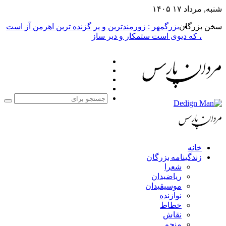
شنبه, مرداد ۱۷ ۱۴۰۵
سخن بزرگان
بزرگمهر : زورمندترین و پر گزنده ترین اهرمن آز است
، که دیوی است ستمکار و دیر ساز
فیس
X
بوک
یوتیوب
اینستاگرام
جست
برا
خانه
زندگینامه بزرگان
شعرا
ریاضیدان
موسیقیدان
نوازنده
خطاط
نقاش
منجم