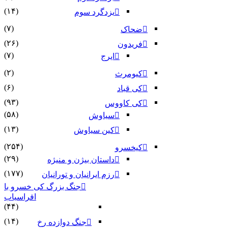
(۱۴)
یزدگرد سوم
(۷)
ضحاک
(۲۶)
فریدون
(۷)
ایرج
(۲)
کیومرث
(۶)
کی قباد
(۹۳)
کی کاووس
(۵۸)
سیاوش
(۱۳)
کین سیاوش
(۲۵۴)
کیخسرو
(۲۹)
داستان بیژن و منیژه
(۱۷۷)
رزم ایرانیان و تورانیان
جنگ بزرگ کی خسرو با
افراسیاب
(۴۴)
(۱۴)
جنگ دوازده رخ