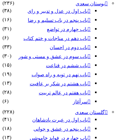
(۲۳۶)
بوستان سعدی
(۳۸)
باب اول در عدل و تدبیر و رای
(۱۶)
باب پنجم در باب تسلیم و رضا
(۳۱)
باب چهارم در تواضع
(۶)
باب دهم در مناجات و ختم کتاب
(۳۳)
باب دوم در احسان
(۳۰)
باب سوم در عشق و مستی و شور
(۱۵)
باب ششم در قناعت
(۱۹)
باب نهم در توبه و راه صواب
(۱۳)
باب هشتم در شکر بر عافیت
(۲۸)
باب هفتم در عالم تربیت
(۶)
سرآغاز
(۲۲۸)
گلستان سعدی
(۴۱)
باب اول در عبرت پادشاهان
(۱۸)
باب پنجم در عشق و جوانى
(۱۳)
باب چهارم در فواید خاموشى