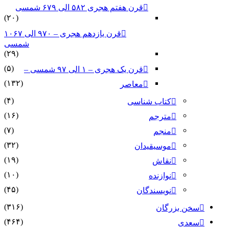
قرن هفتم هجری ۵۸۲ الی ۶۷۹ شمسی
(۲۰)
قرن یازدهم هجری – ۹۷۰ الی ۱۰۶۷
شمسی
(۲۹)
(۵)
قرن یک هجری – ۱ الی ۹۷ شمسی –
(۱۳۲)
معاصر
(۴)
کتاب شناسی
(۱۶)
مترجم
(۷)
منجم
(۳۲)
موسیقیدان
(۱۹)
نقاش
(۱۰)
نوازنده
(۴۵)
نویسندگان
(۳۱۶)
سخن بزرگان
(۴۶۴)
سعدی