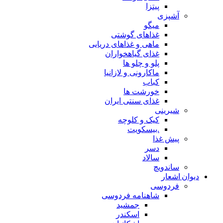
پیتزا
آشپزی
میگو
غذاهای گوشتی
ماهی و غذاهای دریایی
غذای گیاهخواران
پلو و چلو ها
ماکارونی و لازانیا
کباب
خورشت ها
غذای سنتی ایران
شیرینی
کیک و کلوچه
.بیسکویت
پیش غذا
دسر
سالاد
ساندویچ
دیوان اشعار
فردوسی
شاهنامه فردوسی
جمشید
اسکندر