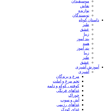
موسیقیدان
نقاش
نوازنده
نویسندگان
داستان کوتاه
طنز
عشق
زیبا
پند آموز
همه
پند آموز
زیبا
طنز
عشق
آموزش آشپزی
آشپزی
مرغ و پرندگان
تخم مرغ و املت
کوفته ، کوکو و دلمه
غذاهای فرنگی
خوراک
آش و سوپ
غذاهای رژیمی
غذای کودک