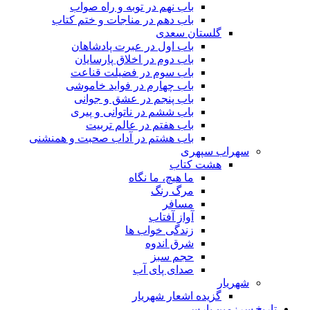
باب نهم در توبه و راه صواب
باب دهم در مناجات و ختم کتاب
گلستان سعدی
باب اول در عبرت پادشاهان
باب دوم در اخلاق پارسایان
باب سوم در فضیلت قناعت
باب چهارم در فواید خاموشى
باب پنجم در عشق و جوانى
باب ششم در ناتوانى و پیرى
باب هفتم در عالم تربیت
باب هشتم در آداب صحبت و همنشنى
سهراب سپهری
هشت کتاب
ما هیچ، ما نگاه
مرگ رنگ
مسافر
آواز آفتاب
زندگی خواب ها
شرق اندوه
حجم سبز
صدای پای آب
شهریار
گزیده اشعار شهریار
تاریخ سرزمین پارس