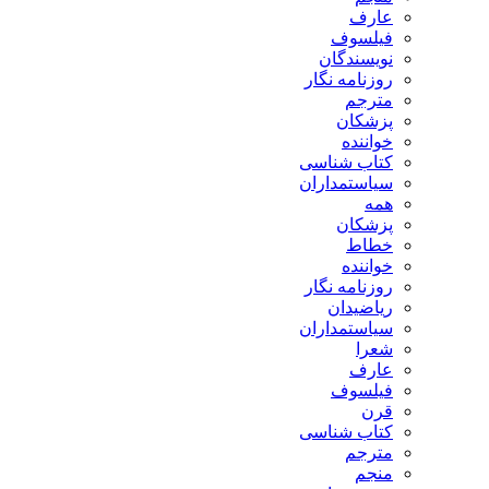
عارف
فیلسوف
نویسندگان
روزنامه نگار
مترجم
پزشکان
خواننده
کتاب شناسی
سیاستمداران
همه
پزشکان
خطاط
خواننده
روزنامه نگار
ریاضیدان
سیاستمداران
شعرا
عارف
فیلسوف
قرن
کتاب شناسی
مترجم
منجم