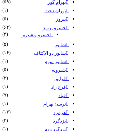
(۵۹)
بهرام گور
(۱)
پوران دخت
(۵)
پیروز
(۶۴)
خسرو پرویز
(۴)
خسرو و شیرین
(۵)
شاپور
(۱۶)
شاپور ذو الاکتاف
(۱)
شاپور سوم‏
(۵)
شیرویه
(۲)
فرایین
(۱)
فرخ زاد
(۹)
قباد
(۱)
نرسئ بهرام‏
(۱۳)
هرمزد
(۳)
یزدگرد
(۱)
یزدگرد دوم