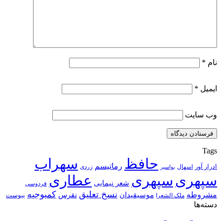
نام
*
ایمیل
*
وب‌ سایت
Tags
حافظ
سهراب
رماتیسم
ادرار آور
اسهال
زردی
بواسیر
سپهری
سپهری
عطاری
شعر نیمایی
فردوسی
نسخ تعلیق
کمبوجیه
مشروطه
موسیقیدان
نقرس
یبوست
ملک الشعرا
دسته‌ها