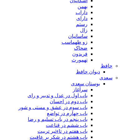
اشکانیان
بهمن
داراب
دارای
رستم
زال
ساسانیان
زو طهماسپ‏
ضحاک
فریدون
تهمورث
حافظ
دیوان حافظ
سعدی
بوستان سعدی
سرآغاز
باب اول در عدل و تدبیر و رای
باب دوم در احسان
باب سوم در عشق و مستی و شور
باب چهارم در تواضع
باب پنجم در باب تسلیم و رضا
باب ششم در قناعت
باب هفتم در تاءثیر تربیت
باب هشتم در شکر بر عافیت