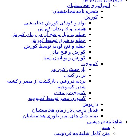
امپراتوری هخامنشیان
شجره نامه هخامنشیان
کورش
تولد و کودکی کورش هخامنشی
همسر و فرزندان کورش
حمله به بابل و فتح آن در زمان کورش
حمله به شرق توسط کورش
حمله و فتح لودیه توسط کورش
کورش و فتح ماد
کورش و یونانیان آسیا
کمبوجیه
باز جستن کین پدر
برادر کشی
بردیه دروغین ، بازگشت از مصر و کشته
شدن کمبوجیه
کمبوجیه و مغان
گشودن مصر توسط کمبوجیه
داریوش
قبایل پارسی در زمان هخامنشیان
تمام جنگ های امپراطوری هخامنشیان
شاهنامه فردوسی
همه
متن کامل شاهنامه فردوسی