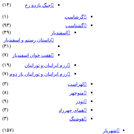
(۱۴)
جنگ یازده رخ
(۱)
گرشاسپ
(۹۳)
گشتاسب
(۴۹)
اسفندیار
داستان رستم و اسفندیار
(۳۱)
(۷)
هفت خوان اسفندیار
(۱۹)
رزم ایرانیان و تورانیان
(۷)
رزم ایرانیان و تورانیان بار دوم
(۳)
لهراسب
(۸)
منوچهر
(۹)
نوذر
(۳)
هماى چهرزاد
(۳)
هوشنگ
(۱۵۷)
شهریار