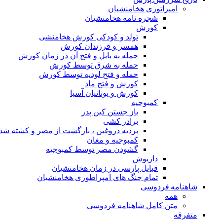
امپراتوری هخامنشیان
شجره نامه هخامنشیان
کورش
تولد و کودکی کورش هخامنشی
همسر و فرزندان کورش
حمله به بابل و فتح آن در زمان کورش
حمله به شرق توسط کورش
حمله و فتح لودیه توسط کورش
کورش و فتح ماد
کورش و یونانیان آسیا
کمبوجیه
باز جستن کین پدر
برادر کشی
بردیه دروغین ، بازگشت از مصر و کشته شد
کمبوجیه و مغان
گشودن مصر توسط کمبوجیه
داریوش
قبایل پارسی در زمان هخامنشیان
تمام جنگ های امپراطوری هخامنشیان
شاهنامه فردوسی
همه
متن کامل شاهنامه فردوسی
متفرقه