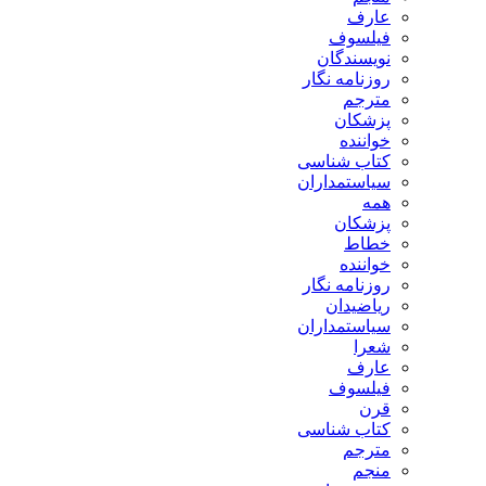
عارف
فیلسوف
نویسندگان
روزنامه نگار
مترجم
پزشکان
خواننده
کتاب شناسی
سیاستمداران
همه
پزشکان
خطاط
خواننده
روزنامه نگار
ریاضیدان
سیاستمداران
شعرا
عارف
فیلسوف
قرن
کتاب شناسی
مترجم
منجم