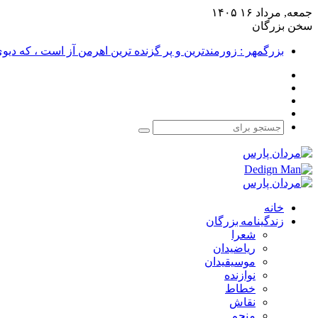
جمعه, مرداد ۱۶ ۱۴۰۵
سخن بزرگان
بزرگمهر : زورمندترین و پر گزنده ترین اهرمن آز است ، که دی
فیس
X
بوک
یوتیوب
اینستاگرام
جستجو
برای
خانه
زندگینامه بزرگان
شعرا
ریاضیدان
موسیقیدان
نوازنده
خطاط
نقاش
منجم