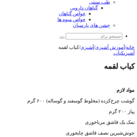
طب سنتی
گیاهان دارویی
خواص گیاهان
خواص میوه ها
جشن های پارسیان
جستجو
برای
خانه
/
آموزش آشپزی
/
آشپزی
/
کباب لقمه
آشپزی
کباب
کباب لقمه
مواد لازم
گوشت چرخ‌کرده (مخلوط گوسفند و گوساله) ۶۰۰ گرم
پیاز ۲۰۰ گرم
نمک یک قاشق مرباخوری
جوش‌شیرین نصف قاشق چایخوری