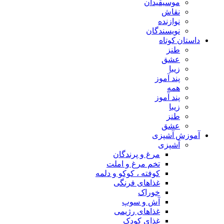
موسیقیدان
نقاش
نوازنده
نویسندگان
داستان کوتاه
طنز
عشق
زیبا
پند آموز
همه
پند آموز
زیبا
طنز
عشق
آموزش آشپزی
آشپزی
مرغ و پرندگان
تخم مرغ و املت
کوفته ، کوکو و دلمه
غذاهای فرنگی
خوراک
آش و سوپ
غذاهای رژیمی
غذای کودک