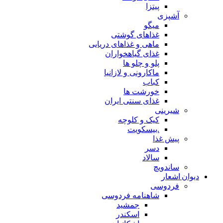
پیتزا
آشپزی
میگو
غذاهای گوشتی
ماهی و غذاهای دریایی
غذای گیاهخواران
پلو و چلو ها
ماکارونی و لازانیا
کباب
خورشت ها
غذای سنتی ایران
شیرینی
کیک و کلوچه
.بیسکویت
پیش غذا
دسر
سالاد
ساندویچ
دیوان اشعار
فردوسی
شاهنامه فردوسی
جمشید
اسکندر