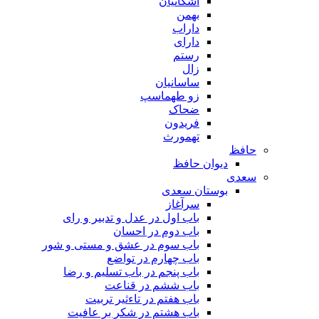
اشکانیان
بهمن
داراب
دارای
رستم
زال
ساسانیان
زو طهماسپ‏
ضحاک
فریدون
تهمورث
حافظ
دیوان حافظ
سعدی
بوستان سعدی
سرآغاز
باب اول در عدل و تدبیر و رای
باب دوم در احسان
باب سوم در عشق و مستی و شور
باب چهارم در تواضع
باب پنجم در باب تسلیم و رضا
باب ششم در قناعت
باب هفتم در تاءثیر تربیت
باب هشتم در شکر بر عافیت