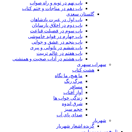
باب نهم در توبه و راه صواب
باب دهم در مناجات و ختم کتاب
گلستان سعدی
باب اول در عبرت پادشاهان
باب دوم در اخلاق پارسایان
باب سوم در فضیلت قناعت
باب چهارم در فواید خاموشى
باب پنجم در عشق و جوانى
باب ششم در ناتوانى و پیرى
باب هفتم در عالم تربیت
باب هشتم در آداب صحبت و همنشنى
سهراب سپهری
هشت کتاب
ما هیچ، ما نگاه
مرگ رنگ
مسافر
آواز آفتاب
زندگی خواب ها
شرق اندوه
حجم سبز
صدای پای آب
شهریار
گزیده اشعار شهریار
تاریخ سرزمین پارس