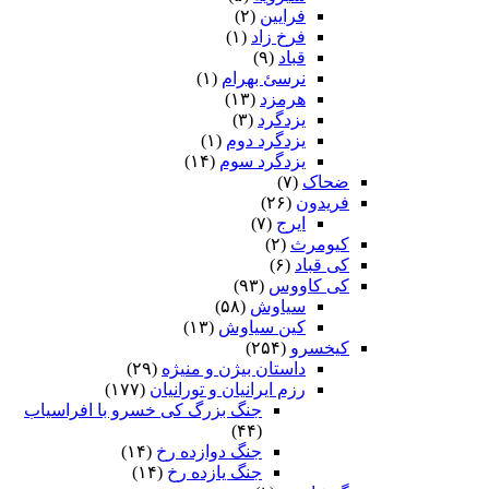
فرایین
(۲)
فرخ زاد
(۱)
قباد
(۹)
نرسئ بهرام‏
(۱)
هرمزد
(۱۳)
یزدگرد
(۳)
یزدگرد دوم
(۱)
یزدگرد سوم
(۱۴)
ضحاک
(۷)
فریدون
(۲۶)
ایرج
(۷)
کیومرث
(۲)
کی قباد
(۶)
کی کاووس
(۹۳)
سیاوش
(۵۸)
کین سیاوش
(۱۳)
کیخسرو
(۲۵۴)
داستان بیژن و منیژه
(۲۹)
رزم ایرانیان و تورانیان
(۱۷۷)
جنگ بزرگ کی خسرو با افراسیاب
(۴۴)
جنگ دوازده رخ
(۱۴)
جنگ یازده رخ
(۱۴)