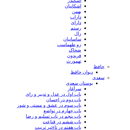
اسکندر
اشکانیان
بهمن
داراب
دارای
رستم
زال
ساسانیان
زو طهماسپ‏
ضحاک
فریدون
تهمورث
حافظ
دیوان حافظ
سعدی
بوستان سعدی
سرآغاز
باب اول در عدل و تدبیر و رای
باب دوم در احسان
باب سوم در عشق و مستی و شور
باب چهارم در تواضع
باب پنجم در باب تسلیم و رضا
باب ششم در قناعت
باب هفتم در تاءثیر تربیت