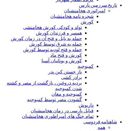
تاریخ سرزمین پارس
امپراتوری هخامنشیان
شجره نامه هخامنشیان
کورش
تولد و کودکی کورش هخامنشی
همسر و فرزندان کورش
حمله به بابل و فتح آن در زمان کورش
حمله به شرق توسط کورش
حمله و فتح لودیه توسط کورش
کورش و فتح ماد
کورش و یونانیان آسیا
کمبوجیه
باز جستن کین پدر
برادر کشی
بردیه دروغین ، بازگشت از مصر و کشته
شدن کمبوجیه
کمبوجیه و مغان
گشودن مصر توسط کمبوجیه
داریوش
قبایل پارسی در زمان هخامنشیان
تمام جنگ های امپراطوری هخامنشیان
شاهنامه فردوسی
همه