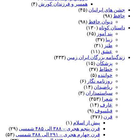
همسر و فرزندان کورش
(۴)
جشن های ایرانیان
(۴۵)
حافظ
(۹۸)
دیوان حافظ
(۹۸)
داستان کوتاه
(۱۳۰)
پند آموز
(۶۵)
زیبا
(۳۷)
طنز
(۳۱)
عشق
(۱۱)
زندگینامه بزرگان ایران زمین
(۴۳۳)
پزشکان
(۱۵)
خطاط
(۳۷)
خواننده
(۵)
روزنامه نگار
(۶)
ریاضیدان
(۱۴)
سیاستمداران
(۳)
شعرا
(۳۵۳)
عارف
(۱۴)
فیلسوف
(۹)
قرن
(۳۷۶)
پیش از اسلام
(۱)
قرن پنجم هجری – ۳۸۸ الی ۴۸۵ شمسی
(۲۹)
قرن چهارم هجری – ۲۹۱ الی ۳۸۸ شمسی
(۵۳)