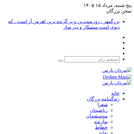
پنج شنبه, مرداد ۱۵ ۱۴۰۵
سخن بزرگان
بزرگمهر : زورمندترین و پر گزنده ترین اهرمن آز است ، که
دیوی است ستمکار و دیر ساز
فیس
X
بوک
یوتیوب
اینستاگرام
جستجو
برای
خانه
زندگینامه بزرگان
شعرا
ریاضیدان
موسیقیدان
نوازنده
خطاط
نقاش