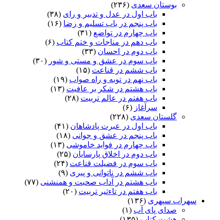
بوستان سعدی
(۲۳۶)
باب اول در عدل و تدبیر و رای
(۳۸)
باب پنجم در باب تسلیم و رضا
(۱۶)
باب چهارم در تواضع
(۳۱)
باب دهم در مناجات و ختم کتاب
(۶)
باب دوم در احسان
(۳۳)
باب سوم در عشق و مستی و شور
(۳۰)
باب ششم در قناعت
(۱۵)
باب نهم در توبه و راه صواب
(۱۹)
باب هشتم در شکر بر عافیت
(۱۳)
باب هفتم در عالم تربیت
(۲۸)
سرآغاز
(۶)
گلستان سعدی
(۲۲۸)
باب اول در عبرت پادشاهان
(۴۱)
باب پنجم در عشق و جوانى
(۱۸)
باب چهارم در فواید خاموشى
(۱۳)
باب دوم در اخلاق پارسایان
(۲۵)
باب سوم در فضیلت قناعت
(۲۴)
باب ششم در ناتوانى و پیرى
(۹)
باب هشتم در آداب صحبت و همنشنى
(۷۷)
باب هفتم در تاءثیر تربیت
(۲۰)
سهراب سپهری
(۱۳۶)
صدای پای آب
(۱)
هشت کتاب
(۱۳۵)