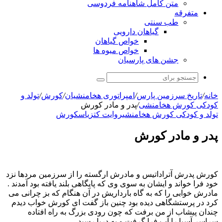
متن کامل شاهنامه فردوسی
متفرقه
طب سنتی
گیاهان دارویی
خواص گیاهان
خواص میوه ها
جشن های پارسیان
جستجو
برای
خانه
/
تاریخ سرزمین پارس
/
امپراتوری هخامنشیان
/
کورش
/
تولد و
کودکی کورش هخامنشی
/
پدر و مادر کورش
تولد و کودکی کورش هخامنشی
روایت کتزیاس
کورش
پدر و مادر کورش
کورش پدرش آتراداتیس و مادرش ارگسته را از سرزمین مردها نزد
خود فرا خواند و ایشان به سوی وی که پایگاهی بلند یافته بود آمدند .
مادرش خوابی را که به گاه بارداریش در آن هنگام که بز چرانی می
کرد در پرستشگاهی دیده بود چنین باز گفت ای کورش خواب دیدم
چندان پیشاب از من برفت که چون رودی بزرگ به راه افتاده
سراسر آسیا را آب فرا گرفت و به دریا رسید .