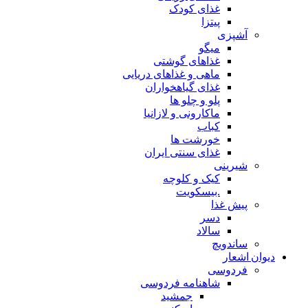
غذای کودک
پیتزا
آشپزی
میگو
غذاهای گوشتی
ماهی و غذاهای دریایی
غذای گیاهخواران
پلو و چلو ها
ماکارونی و لازانیا
کباب
خورشت ها
غذای سنتی ایران
شیرینی
کیک و کلوچه
.بیسکویت
پیش غذا
دسر
سالاد
ساندویچ
دیوان اشعار
فردوسی
شاهنامه فردوسی
جمشید