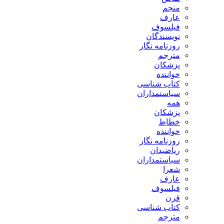
منجم
عارف
فیلسوف
نویسندگان
روزنامه نگار
مترجم
پزشکان
خواننده
کتاب شناسی
سیاستمداران
همه
پزشکان
خطاط
خواننده
روزنامه نگار
ریاضیدان
سیاستمداران
شعرا
عارف
فیلسوف
قرن
کتاب شناسی
مترجم