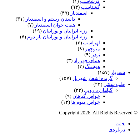
گرشاسپ
(۱)
گشتاسب
(۹۳)
اسفندیار
(۴۹)
داستان رستم و اسفندیار
(۳۱)
هفت خوان اسفندیار
(۷)
رزم ایرانیان و تورانیان
(۱۹)
رزم ایرانیان و تورانیان بار دوم
(۷)
لهراسب
(۳)
منوچهر
(۸)
نوذر
(۹)
هماى چهرزاد
(۳)
هوشنگ
(۳)
شهریار
(۱۵۷)
گزیده اشعار شهریار
(۱۵۷)
طب سنتی
(۲۲)
گیاهان دارویی
(۲۲)
خواص گیاهان
(۹)
خواص میوه ها
(۱۳)
© Copyright 2026, All Rights Reserved
خانه
درباره‌ی