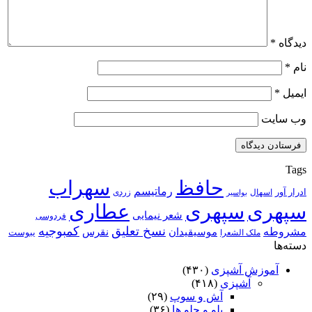
دیدگاه
*
نام
*
ایمیل
*
وب‌ سایت
Tags
حافظ
سهراب
رماتیسم
ادرار آور
اسهال
زردی
بواسیر
سپهری
سپهری
عطاری
شعر نیمایی
فردوسی
نسخ تعلیق
کمبوجیه
مشروطه
موسیقیدان
نقرس
یبوست
ملک الشعرا
دسته‌ها
آموزش آشپزی
(۴۳۰)
آشپزی
(۴۱۸)
آش و سوپ
(۲۹)
پلو و چلو ها
(۳۶)