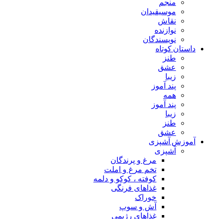
منجم
موسیقیدان
نقاش
نوازنده
نویسندگان
داستان کوتاه
طنز
عشق
زیبا
پند آموز
همه
پند آموز
زیبا
طنز
عشق
آموزش آشپزی
آشپزی
مرغ و پرندگان
تخم مرغ و املت
کوفته ، کوکو و دلمه
غذاهای فرنگی
خوراک
آش و سوپ
غذاهای رژیمی