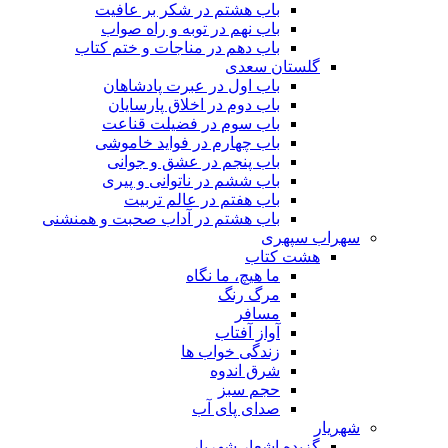
باب هشتم در شکر بر عافیت
باب نهم در توبه و راه صواب
باب دهم در مناجات و ختم کتاب
گلستان سعدی
باب اول در عبرت پادشاهان
باب دوم در اخلاق پارسایان
باب سوم در فضیلت قناعت
باب چهارم در فواید خاموشى
باب پنجم در عشق و جوانى
باب ششم در ناتوانى و پیرى
باب هفتم در عالم تربیت
باب هشتم در آداب صحبت و همنشنى
سهراب سپهری
هشت کتاب
ما هیچ، ما نگاه
مرگ رنگ
مسافر
آواز آفتاب
زندگی خواب ها
شرق اندوه
حجم سبز
صدای پای آب
شهریار
گزیده اشعار شهریار