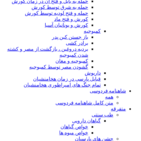
حمله به بابل و فتح آن در زمان کورش
حمله به شرق توسط کورش
حمله و فتح لودیه توسط کورش
کورش و فتح ماد
کورش و یونانیان آسیا
کمبوجیه
باز جستن کین پدر
برادر کشی
بردیه دروغین ، بازگشت از مصر و کشته
شدن کمبوجیه
کمبوجیه و مغان
گشودن مصر توسط کمبوجیه
داریوش
قبایل پارسی در زمان هخامنشیان
تمام جنگ های امپراطوری هخامنشیان
شاهنامه فردوسی
همه
متن کامل شاهنامه فردوسی
متفرقه
طب سنتی
گیاهان دارویی
خواص گیاهان
خواص میوه ها
جشن های پارسیان