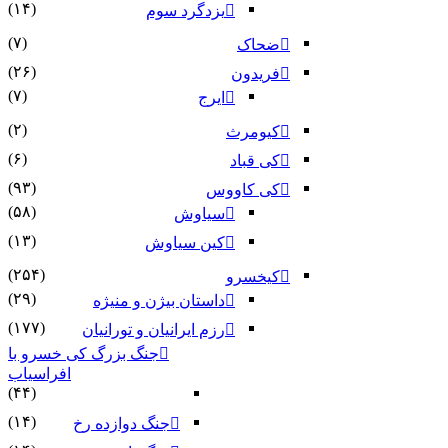
(۱۴)
یزدگرد سوم
(۷)
ضحاک
(۲۶)
فریدون
(۷)
ایرج
(۲)
کیومرث
(۶)
کی قباد
(۹۳)
کی کاووس
(۵۸)
سیاوش
(۱۳)
کین سیاوش
(۲۵۴)
کیخسرو
(۲۹)
داستان بیژن و منیژه
(۱۷۷)
رزم ایرانیان و تورانیان
جنگ بزرگ کی خسرو با
افراسیاب
(۴۴)
(۱۴)
جنگ دوازده رخ