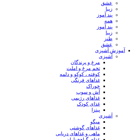
عشق
زیبا
پند آموز
همه
پند آموز
زیبا
طنز
عشق
آموزش آشپزی
آشپزی
مرغ و پرندگان
تخم مرغ و املت
کوفته ، کوکو و دلمه
غذاهای فرنگی
خوراک
آش و سوپ
غذاهای رژیمی
غذای کودک
پیتزا
آشپزی
میگو
غذاهای گوشتی
ماهی و غذاهای دریایی
غذای گیاهخواران