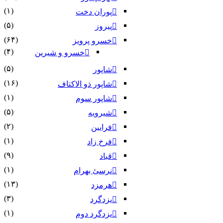
(۱)
پوران دخت
(۵)
پیروز
(۶۴)
خسرو پرویز
(۴)
خسرو و شیرین
(۵)
شاپور
(۱۶)
شاپور ذو الاکتاف
(۱)
شاپور سوم‏
(۵)
شیرویه
(۲)
فرایین
(۱)
فرخ زاد
(۹)
قباد
(۱)
نرسئ بهرام‏
(۱۳)
هرمزد
(۳)
یزدگرد
(۱)
یزدگرد دوم