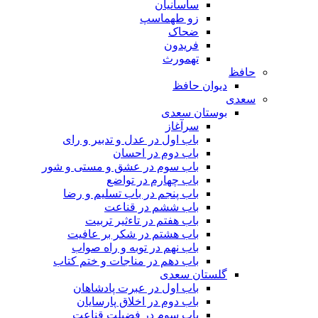
ساسانیان
زو طهماسپ‏
ضحاک
فریدون
تهمورث
حافظ
دیوان حافظ
سعدی
بوستان سعدی
سرآغاز
باب اول در عدل و تدبیر و رای
باب دوم در احسان
باب سوم در عشق و مستی و شور
باب چهارم در تواضع
باب پنجم در باب تسلیم و رضا
باب ششم در قناعت
باب هفتم در تاءثیر تربیت
باب هشتم در شکر بر عافیت
باب نهم در توبه و راه صواب
باب دهم در مناجات و ختم کتاب
گلستان سعدی
باب اول در عبرت پادشاهان
باب دوم در اخلاق پارسایان
باب سوم در فضیلت قناعت