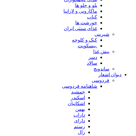
پلو و چلو ها
ماکارونی و لازانیا
کباب
خورشت ها
غذای سنتی ایران
شیرینی
کیک و کلوچه
.بیسکویت
پیش غذا
دسر
سالاد
ساندویچ
دیوان اشعار
فردوسی
شاهنامه فردوسی
جمشید
اسکندر
اشکانیان
بهمن
داراب
دارای
رستم
زال