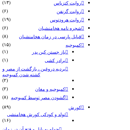
(۱۳)
روایت کتزیاس
(۶)
روایت گزنفن
(۱۹)
روایت هرودتوس
(۶)
شجره نامه هخامنشیان
(۸)
قبایل پارسی در زمان هخامنشیان
(۱۵)
کمبوجیه
(۱)
باز جستن کین پدر
(۱)
برادر کشی
بردیه دروغین ، بازگشت از مصر و
کشته شدن کمبوجیه
(۲)
(۲)
کمبوجیه و مغان
(۸)
گشودن مصر توسط کمبوجیه
(۸۹)
کورش
تولد و کودکی کورش هخامنشی
(۱۶)
حمله به بابل و فتح آن در زمان