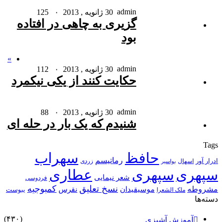
admin
30 ژانویه , 2013
۰
125
گزیری به چاهی در افتاده
بود
»
admin
30 ژانویه , 2013
۰
112
حکایت کنند از یکی نیکمرد
admin
30 ژانویه , 2013
۰
88
شنیدم که یک بار در حله ای
Tags
حافظ
سهراب
رماتیسم
ادرار آور
اسهال
زردی
بواسیر
سپهری
سپهری
عطاری
شعر نیمایی
فردوسی
نسخ تعلیق
کمبوجیه
مشروطه
موسیقیدان
نقرس
یبوست
ملک الشعرا
دسته‌ها
(۴۳۰)
آموزش آشپزی