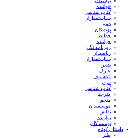
پزشکان
خواننده
کتاب شناسی
سیاستمداران
همه
پزشکان
خطاط
خواننده
روزنامه نگار
ریاضیدان
سیاستمداران
شعرا
عارف
فیلسوف
قرن
کتاب شناسی
مترجم
منجم
موسیقیدان
نقاش
نوازنده
نویسندگان
داستان کوتاه
طنز