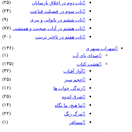
(۲۵)
باب دوم در اخلاق پارسایان
(۲۴)
باب سوم در فضیلت قناعت
(۹)
باب ششم در ناتوانى و پیرى
(۷۷)
باب هشتم در آداب صحبت و همنشنى
(۲۰)
باب هفتم در تاءثیر تربیت
(۱۳۶)
سهراب سپهری
(۱)
صدای پای آب
(۱۳۵)
هشت کتاب
(۳۲)
آواز آفتاب
(۲۵)
حجم سبز
(۱۶)
زندگی خواب ها
(۲۵)
شرق اندوه
(۱۴)
ما هیچ، ما نگاه
(۲۲)
مرگ رنگ
(۱)
مسافر