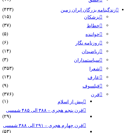
(۴۳۳)
زندگینامه بزرگان ایران زمین
(۱۵)
پزشکان
(۳۷)
خطاط
(۵)
خواننده
(۶)
روزنامه نگار
(۱۴)
ریاضیدان
(۳)
سیاستمداران
(۳۵۳)
شعرا
(۱۴)
عارف
(۹)
فیلسوف
(۳۷۶)
قرن
(۱)
پیش از اسلام
قرن پنجم هجری – ۳۸۸ الی ۴۸۵ شمسی
(۲۹)
قرن چهارم هجری – ۲۹۱ الی ۳۸۸ شمسی
(۵۳)