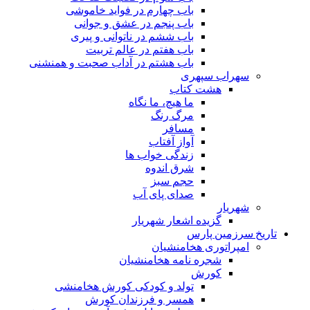
باب چهارم در فواید خاموشى
باب پنجم در عشق و جوانى
باب ششم در ناتوانى و پیرى
باب هفتم در عالم تربیت
باب هشتم در آداب صحبت و همنشنى
سهراب سپهری
هشت کتاب
ما هیچ، ما نگاه
مرگ رنگ
مسافر
آواز آفتاب
زندگی خواب ها
شرق اندوه
حجم سبز
صدای پای آب
شهریار
گزیده اشعار شهریار
تاریخ سرزمین پارس
امپراتوری هخامنشیان
شجره نامه هخامنشیان
کورش
تولد و کودکی کورش هخامنشی
همسر و فرزندان کورش