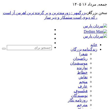
جمعه, مرداد ۱۶ ۱۴۰۵
سخن بزرگان
بزرگمهر : زورمندترین و پر گزنده ترین اهرمن آز است
، که دیوی است ستمکار و دیر ساز
فیس
X
بوک
یوتیوب
اینستاگرام
خانه
زندگینامه بزرگان
جست
شعرا
برا
ریاضیدان
موسیقیدان
نوازنده
خطاط
نقاش
منجم
عارف
فیلسوف
نویسندگان
روزنامه نگار
مترجم