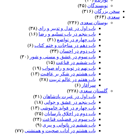
نویسندگان
(۴۵)
سخن بزرگان
(۳۱۶)
سعدی
(۴۶۴)
بوستان سعدی
(۲۳۶)
باب اول در عدل و تدبیر و رای
(۳۸)
باب پنجم در باب تسلیم و رضا
(۱۶)
باب چهارم در تواضع
(۳۱)
باب دهم در مناجات و ختم کتاب
(۶)
باب دوم در احسان
(۳۳)
باب سوم در عشق و مستی و شور
(۳۰)
باب ششم در قناعت
(۱۵)
باب نهم در توبه و راه صواب
(۱۹)
باب هشتم در شکر بر عافیت
(۱۳)
باب هفتم در عالم تربیت
(۲۸)
سرآغاز
(۶)
گلستان سعدی
(۲۲۸)
باب اول در عبرت پادشاهان
(۴۱)
باب پنجم در عشق و جوانى
(۱۸)
باب چهارم در فواید خاموشى
(۱۳)
باب دوم در اخلاق پارسایان
(۲۵)
باب سوم در فضیلت قناعت
(۲۴)
باب ششم در ناتوانى و پیرى
(۹)
باب هشتم در آداب صحبت و همنشنى
(۷۷)