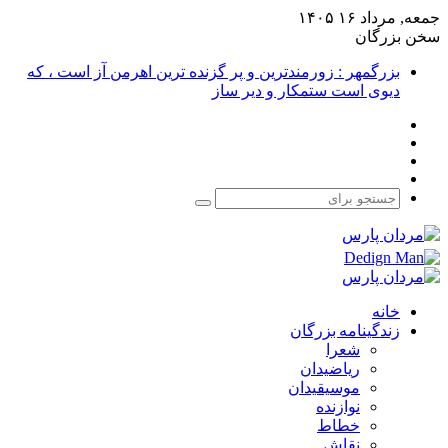
جمعه, مرداد ۱۶ ۱۴۰۵
سخن بزرگان
بزرگمهر : زورمندترین و پر گزنده ترین اهرمن آز است ، که
دیوی است ستمکار و دیر ساز
فیس
X
بوک
یوتیوب
اینستاگرام
جستجو
برای
خانه
زندگینامه بزرگان
شعرا
ریاضیدان
موسیقیدان
نوازنده
خطاط
نقاش