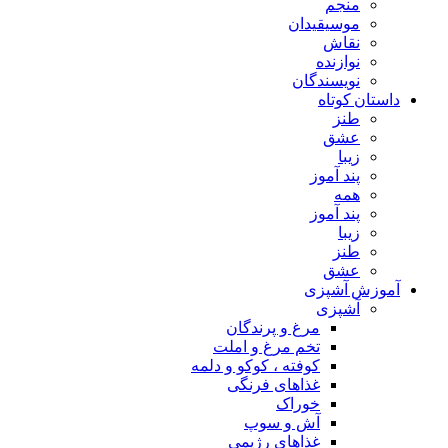
منجم
موسیقیدان
نقاش
نوازنده
نویسندگان
داستان کوتاه
طنز
عشق
زیبا
پند آموز
همه
پند آموز
زیبا
طنز
عشق
آموزش آشپزی
آشپزی
مرغ و پرندگان
تخم مرغ و املت
کوفته ، کوکو و دلمه
غذاهای فرنگی
خوراک
آش و سوپ
غذاهای رژیمی