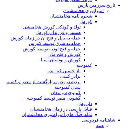
تاریخ سرزمین پارس
امپراتوری هخامنشیان
شجره نامه هخامنشیان
کورش
تولد و کودکی کورش هخامنشی
همسر و فرزندان کورش
حمله به بابل و فتح آن در زمان کورش
حمله به شرق توسط کورش
حمله و فتح لودیه توسط کورش
کورش و فتح ماد
کورش و یونانیان آسیا
کمبوجیه
باز جستن کین پدر
برادر کشی
بردیه دروغین ، بازگشت از مصر و کشته
شدن کمبوجیه
کمبوجیه و مغان
گشودن مصر توسط کمبوجیه
داریوش
قبایل پارسی در زمان هخامنشیان
تمام جنگ های امپراطوری هخامنشیان
شاهنامه فردوسی
همه