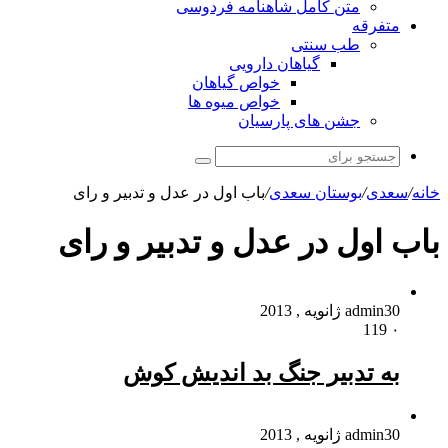
متن کامل شاهنامه فردوسی
متفرقه
طب سنتی
گیاهان دارویی
خواص گیاهان
خواص میوه ها
جشن های پارسیان
جستجو
برای
خانه
/
سعدی
/
بوستان سعدی
/
باب اول در عدل و تدبیر و رای
باب اول در عدل و تدبیر و رای
30 ژانویه , 2013
admin
119
۰
به تدبیر جنگ بد اندیش کوش
30 ژانویه , 2013
admin