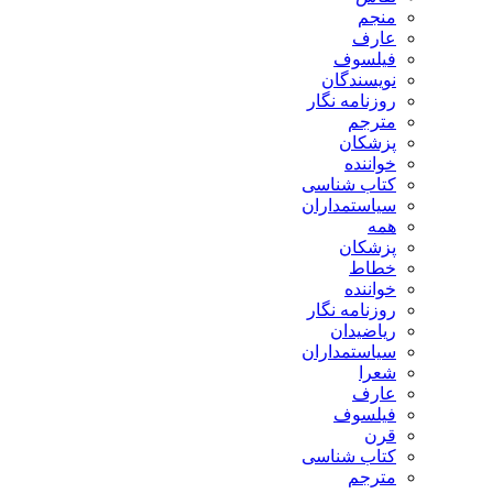
منجم
عارف
فیلسوف
نویسندگان
روزنامه نگار
مترجم
پزشکان
خواننده
کتاب شناسی
سیاستمداران
همه
پزشکان
خطاط
خواننده
روزنامه نگار
ریاضیدان
سیاستمداران
شعرا
عارف
فیلسوف
قرن
کتاب شناسی
مترجم