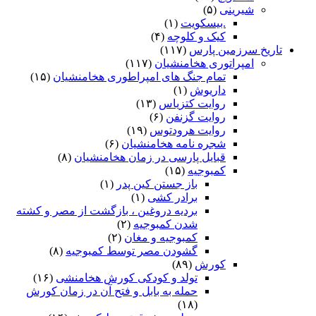
شیرینی
(۵)
.بیسکویت
(۱)
کیک و کلوچه
(۴)
تاریخ سرزمین پارس
(۱۱۷)
امپراتوری هخامنشیان
(۱۱۷)
تمام جنگ های امپراطوری هخامنشیان
(۱۵)
داریوش
(۱)
روایت کتزیاس
(۱۳)
روایت گزنفن
(۶)
روایت هرودتوس
(۱۹)
شجره نامه هخامنشیان
(۶)
قبایل پارسی در زمان هخامنشیان
(۸)
کمبوجیه
(۱۵)
باز جستن کین پدر
(۱)
برادر کشی
(۱)
بردیه دروغین ، بازگشت از مصر و کشته
شدن کمبوجیه
(۲)
کمبوجیه و مغان
(۲)
گشودن مصر توسط کمبوجیه
(۸)
کورش
(۸۹)
تولد و کودکی کورش هخامنشی
(۱۶)
حمله به بابل و فتح آن در زمان کورش
(۱۸)