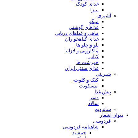
غذای کودک
پیتزا
آشپزی
میگو
غذاهای گوشتی
ماهی و غذاهای دریایی
غذای گیاهخواران
پلو و چلو ها
ماکارونی و لازانیا
کباب
خورشت ها
غذای سنتی ایران
شیرینی
کیک و کلوچه
.بیسکویت
پیش غذا
دسر
سالاد
ساندویچ
دیوان اشعار
فردوسی
شاهنامه فردوسی
جمشید