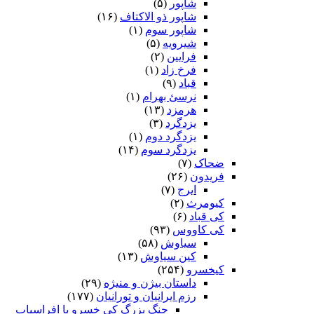
شاپور
(۵)
شاپور ذو الاکتاف
(۱۶)
شاپور سوم‏
(۱)
شیرویه
(۵)
فرایین
(۲)
فرخ زاد
(۱)
قباد
(۹)
نرسئ بهرام‏
(۱)
هرمزد
(۱۳)
یزدگرد
(۳)
یزدگرد دوم
(۱)
یزدگرد سوم
(۱۴)
ضحاک
(۷)
فریدون
(۲۶)
ایرج
(۷)
کیومرث
(۲)
کی قباد
(۶)
کی کاووس
(۹۳)
سیاوش
(۵۸)
کین سیاوش
(۱۳)
کیخسرو
(۲۵۴)
داستان بیژن و منیژه
(۲۹)
رزم ایرانیان و تورانیان
(۱۷۷)
جنگ بزرگ کی خسرو با افراسیاب