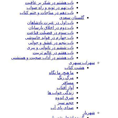
باب هشتم در شکر بر عافیت
باب نهم در توبه و راه صواب
باب دهم در مناجات و ختم کتاب
گلستان سعدی
باب اول در عبرت پادشاهان
باب دوم در اخلاق پارسایان
باب سوم در فضیلت قناعت
باب چهارم در فواید خاموشى
باب پنجم در عشق و جوانى
باب ششم در ناتوانى و پیرى
باب هفتم در عالم تربیت
باب هشتم در آداب صحبت و همنشنى
سهراب سپهری
هشت کتاب
ما هیچ، ما نگاه
مرگ رنگ
مسافر
آواز آفتاب
زندگی خواب ها
شرق اندوه
حجم سبز
صدای پای آب
شهریار
گزیده اشعار شهریار