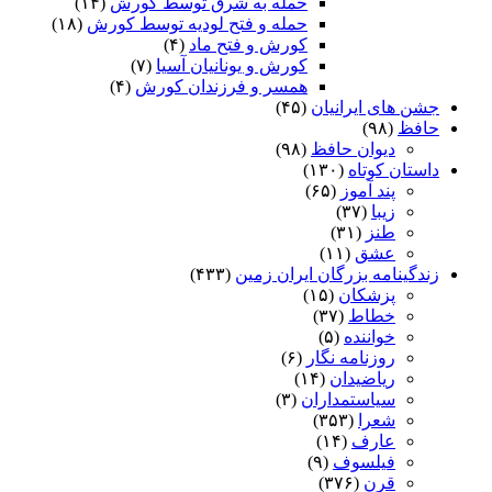
حمله به شرق توسط کورش
(۱۴)
حمله و فتح لودیه توسط کورش
(۱۸)
کورش و فتح ماد
(۴)
کورش و یونانیان آسیا
(۷)
همسر و فرزندان کورش
(۴)
جشن های ایرانیان
(۴۵)
حافظ
(۹۸)
دیوان حافظ
(۹۸)
داستان کوتاه
(۱۳۰)
پند آموز
(۶۵)
زیبا
(۳۷)
طنز
(۳۱)
عشق
(۱۱)
زندگینامه بزرگان ایران زمین
(۴۳۳)
پزشکان
(۱۵)
خطاط
(۳۷)
خواننده
(۵)
روزنامه نگار
(۶)
ریاضیدان
(۱۴)
سیاستمداران
(۳)
شعرا
(۳۵۳)
عارف
(۱۴)
فیلسوف
(۹)
قرن
(۳۷۶)