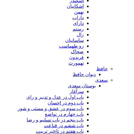
اسکندر
اشکانیان
بهمن
داراب
دارای
رستم
زال
ساسانیان
زو طهماسپ‏
ضحاک
فریدون
تهمورث
حافظ
دیوان حافظ
سعدی
بوستان سعدی
سرآغاز
باب اول در عدل و تدبیر و رای
باب دوم در احسان
باب سوم در عشق و مستی و شور
باب چهارم در تواضع
باب پنجم در باب تسلیم و رضا
باب ششم در قناعت
باب هفتم در تاءثیر تربیت