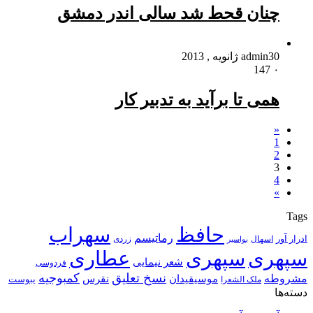
چنان قحط شد سالی اندر دمشق
30 ژانویه , 2013
admin
147
۰
همی تا برآید به تدبیر کار
«
1
2
3
4
»
Tags
حافظ
سهراب
رماتیسم
ادرار آور
اسهال
زردی
بواسیر
سپهری
سپهری
عطاری
شعر نیمایی
فردوسی
نسخ تعلیق
کمبوجیه
مشروطه
موسیقیدان
نقرس
یبوست
ملک الشعرا
دسته‌ها