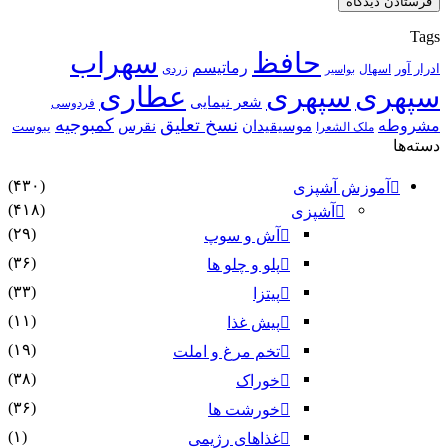
Tags
حافظ
سهراب
رماتیسم
ادرار آور
اسهال
زردی
بواسیر
سپهری
سپهری
عطاری
شعر نیمایی
فردوسی
نسخ تعلیق
کمبوجیه
مشروطه
موسیقیدان
نقرس
یبوست
ملک الشعرا
دسته‌ها
(۴۳۰)
آموزش آشپزی
(۴۱۸)
آشپزی
(۲۹)
آش و سوپ
(۳۶)
پلو و چلو ها
(۳۳)
پیتزا
(۱۱)
پیش غذا
(۱۹)
تخم مرغ و املت
(۳۸)
خوراک
(۳۶)
خورشت ها
(۱)
غذاهای رژیمی