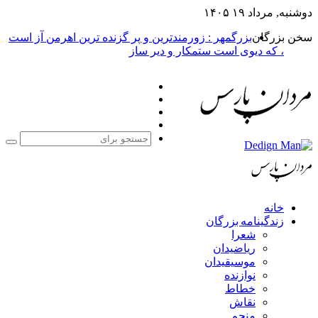
دوشنبه, مرداد ۱۹ ۱۴۰۵
سخن بزرگان
بزرگمهر : زورمندترین و پر گزنده ترین اهرمن آز است
، که دیوی است ستمکار و دیر ساز
فیس
X
بوک
یوتیوب
اینستاگرام
جست
برا
خانه
زندگینامه بزرگان
شعرا
ریاضیدان
موسیقیدان
نوازنده
خطاط
نقاش
منجم