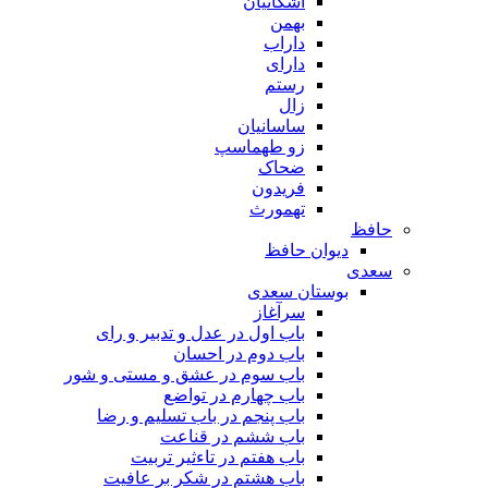
اشکانیان
بهمن
داراب
دارای
رستم
زال
ساسانیان
زو طهماسپ‏
ضحاک
فریدون
تهمورث
حافظ
دیوان حافظ
سعدی
بوستان سعدی
سرآغاز
باب اول در عدل و تدبیر و رای
باب دوم در احسان
باب سوم در عشق و مستی و شور
باب چهارم در تواضع
باب پنجم در باب تسلیم و رضا
باب ششم در قناعت
باب هفتم در تاءثیر تربیت
باب هشتم در شکر بر عافیت