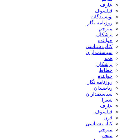
عارف
فیلسوف
نویسندگان
روزنامه نگار
مترجم
پزشکان
خواننده
کتاب شناسی
سیاستمداران
همه
پزشکان
خطاط
خواننده
روزنامه نگار
ریاضیدان
سیاستمداران
شعرا
عارف
فیلسوف
قرن
کتاب شناسی
مترجم
منجم