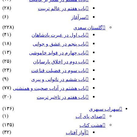
(۲۸)
باب هفتم در عالم تربیت
(۶)
سرآغاز
(۲۲۸)
گلستان سعدی
(۴۱)
باب اول در عبرت پادشاهان
(۱۸)
باب پنجم در عشق و جوانى
(۱۳)
باب چهارم در فواید خاموشى
(۲۵)
باب دوم در اخلاق پارسایان
(۲۴)
باب سوم در فضیلت قناعت
(۹)
باب ششم در ناتوانى و پیرى
(۷۷)
باب هشتم در آداب صحبت و همنشنى
(۲۰)
باب هفتم در تاءثیر تربیت
(۱۳۶)
سهراب سپهری
(۱)
صدای پای آب
(۱۳۵)
هشت کتاب
(۳۲)
آواز آفتاب