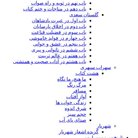
باب نهم در توبه و راه صواب
باب دهم در مناجات و ختم کتاب
گلستان سعدی
باب اول در عبرت پادشاهان
باب دوم در اخلاق پارسایان
باب سوم در فضیلت قناعت
باب چهارم در فواید خاموشى
باب پنجم در عشق و جوانى
باب ششم در ناتوانى و پیرى
باب هفتم در عالم تربیت
باب هشتم در آداب صحبت و همنشنى
سهراب سپهری
هشت کتاب
ما هیچ، ما نگاه
مرگ رنگ
مسافر
آواز آفتاب
زندگی خواب ها
شرق اندوه
حجم سبز
صدای پای آب
شهریار
گزیده اشعار شهریار
تاریخ سرزمین پارس