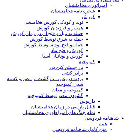
امپراتوری هخامنشیان
شجره نامه هخامنشیان
کورش
تولد و کودکی کورش هخامنشی
همسر و فرزندان کورش
حمله به بابل و فتح آن در زمان کورش
حمله به شرق توسط کورش
حمله و فتح لودیه توسط کورش
کورش و فتح ماد
کورش و یونانیان آسیا
کمبوجیه
باز جستن کین پدر
برادر کشی
بردیه دروغین ، بازگشت از مصر و کشته
شدن کمبوجیه
کمبوجیه و مغان
گشودن مصر توسط کمبوجیه
داریوش
قبایل پارسی در زمان هخامنشیان
تمام جنگ های امپراطوری هخامنشیان
شاهنامه فردوسی
همه
متن کامل شاهنامه فردوسی