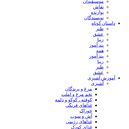
موسیقیدان
نقاش
نوازنده
نویسندگان
داستان کوتاه
طنز
عشق
زیبا
پند آموز
همه
پند آموز
زیبا
طنز
عشق
آموزش آشپزی
آشپزی
مرغ و پرندگان
تخم مرغ و املت
کوفته ، کوکو و دلمه
غذاهای فرنگی
خوراک
آش و سوپ
غذاهای رژیمی
غذای کودک