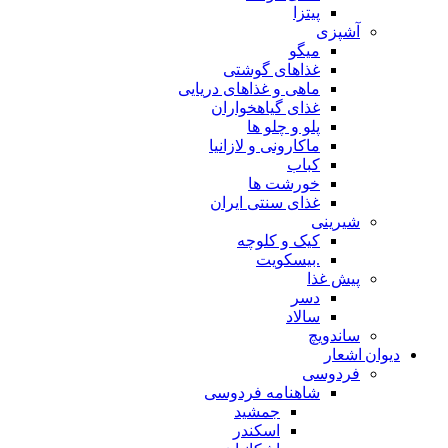
پیتزا
آشپزی
میگو
غذاهای گوشتی
ماهی و غذاهای دریایی
غذای گیاهخواران
پلو و چلو ها
ماکارونی و لازانیا
کباب
خورشت ها
غذای سنتی ایران
شیرینی
کیک و کلوچه
.بیسکویت
پیش غذا
دسر
سالاد
ساندویچ
دیوان اشعار
فردوسی
شاهنامه فردوسی
جمشید
اسکندر