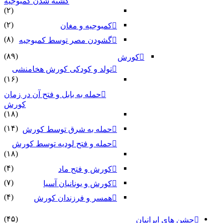
کشته شدن کمبوجیه
(۲)
(۲)
کمبوجیه و مغان
(۸)
گشودن مصر توسط کمبوجیه
(۸۹)
کورش
تولد و کودکی کورش هخامنشی
(۱۶)
حمله به بابل و فتح آن در زمان
کورش
(۱۸)
(۱۴)
حمله به شرق توسط کورش
حمله و فتح لودیه توسط کورش
(۱۸)
(۴)
کورش و فتح ماد
(۷)
کورش و یونانیان آسیا
(۴)
همسر و فرزندان کورش
(۴۵)
جشن های ایرانیان