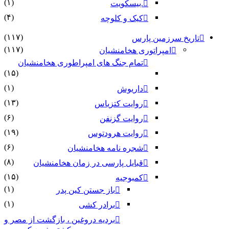
(۱)
.بیسکویت
(۴)
کیک و کلوچه
(۱۱۷)
تاریخ سرزمین پارس
(۱۱۷)
امپراتوری هخامنشیان
تمام جنگ های امپراطوری هخامنشیان
(۱۵)
(۱)
داریوش
(۱۳)
روایت کتزیاس
(۶)
روایت گزنفن
(۱۹)
روایت هرودتوس
(۶)
شجره نامه هخامنشیان
(۸)
قبایل پارسی در زمان هخامنشیان
(۱۵)
کمبوجیه
(۱)
باز جستن کین پدر
(۱)
برادر کشی
بردیه دروغین ، بازگشت از مصر و