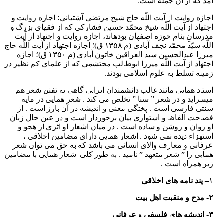
آمد که از آن جمله است:
اجازه روایت از آیت اللّه حاج شیخ مرتضی آشتیانی؛ اجازه روایت و
اجتهاد از آیت اللّه شیخ محمّد حسین فشارکی که از فقهای بزرگ و
مدرسانِ بنام حوزه اصفهان بوده‏اند، اجازه روایت و اجتهاد از آیت
اللّه سیّد محمّد نجف آبادی (م ۱۳۵۸ ق)؛ اجازه اجتهاد از آیت اللّه حاج
میرزا عبدالحسین سید العراقین خاتون آبادی (م ۱۳۵۰ ق)؛ اجازه
اجتهاد از آیت اللّه میرزا ابوطالب محتشمی که از علمای کم نظیر در
زمینه تسلط به علوم اسلامی بودند.
استاد همایی مانند غالب دانشمندان ایرانی گاهی به تفنن شعر هم
میسراید و در شعر ” سنا ” تخلص می کند . شعر همایی در مایه
سنتی فارسی است . پختگی معنی و اندیشه در آن بارز است . از
فصاحت الفاظ و استواری بیان برخوردار است و در عین حال زبان
او روان و روشن و ساده است . در میان اشعار او اثری از هجو و
استهزاء دیده نمی شود . اشعار همایی دارای مضامین اخلاقی ،
عرفانی و معارف والای انسانی می باشد که به حق می توان شعر
همایی را ” شعر متعهد ” نامید . به طور کلی اشعار همایی با مضامین
زیر همراه است .
۱
– پند نامه های اخلاقی
۲- مدح و منقبت اهل بیت
۳- اندیشه های فلسفی و عرفانی