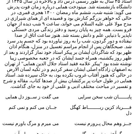
استاد ۴۵ سال به طور رسمی درس داد و بالاخره در سال ۱۳۴۵ از
دانشگاه بازنشسته شد. مینودخت همایی درباره زمان فوت پدرش
می گوید: شنبه شب، ششم ماه رمضان ۱۴۰۰ هجری قمری، در
حالی که خواهر بزرگم کنارش بود و قصیده ای از همای شیرازی در
مدح مولا علی علیه السلام می خواند، ساعت ۹ شب دیده از جهان
فرو بست. همه چیز به پایان رسید و دفتر زندگی مردی خستگی
ناپذیر با دنیایی علم و دانش بسته شد. هنوز ساعت اتاق از صدا
نیفتاده و دور گردون، شب را به روز نیاورده بود که جسم پدر سرد
شد. صبحگاهان پس از انجام مراسم تغسیل در منزل، هنگام اذان
ظهر بود که شاگردان ایشان بر پیکر استاد خود نماز گزاردند و بعد از
ظهر روز یکشنبه، همراه جسد ایشان که در جعبه مخصوصی زیبا
نوشته شده بود “پیکر علامه فقید استاد جلال الدین همایی” از تهران
به اصفهان زادگاه اصلی ایشان سفر کردیم و در تکیه لسان الارض
در حالی که هنوز آفتاب غروب نکرده بود، به خاک سپرده شد. استاد
همایی در طول حیات پر برکتشان بیش از صدها کتاب، مقاله و شرح
و تفسیر در مباحث مختلف ادبی و علمی از خود به جای گذاشت.
پایــــــان شب سخن سرایی می گفت ز ســوز دل همایی
فــــریاد کزین ربــــــــاط کهگل جــان می کنم و نمی کنم
دل
جــز وهم محال پـرورم نیست می میرم و مرگ باورم نیست
مـــرگ آختـــه تیـــغ بر گلویـم من مست هــــــوا و آرزومیم