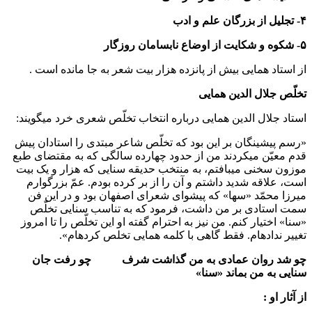
۴- تجلیل از بزرگان علم و ادب
۵- شکوه و شکایت از اوضاع نابسامان روزگار
از استاد همایی بیش از پانزده هزار بیت شعر به جا مانده است .
تخلّص جلال الدین همایی
استاد جلال الدین همایی درباره انتخاب تخلّص شعری خرد می‏گویند:
«رسم پیشینگان بر این بود که تخلّص شاعر مبتدی را استادان پیش
قدم معیّن می‏کردند من از حدود چهارده سالگی که به مقتضای طبع
موزون سخنی می‏بافتم، به منتخب حدیقه سنایی که هزار و یک بیت
است، علاقه شدید داشتم و آن را از بر کرده بودم. عمّ بزرگوارم
میرزا محمّد «سها» که پیشوای شعرای اصفهان بود و در این فن
سمت استادی بر من داشت، فرمود که به تناسب سنایی تخلّص
«سنا» اختیار کنم. من نیز به احترام گفته او این تخلّص را تا امروز
تغییر نداده‏ام. فقط گاهی با کلمه همایی تخلص کرده‏ام».
چو شد روان عمادی به من گذاشت شرف چو رفت جان
سنایی به من بماند «سنا»
از آثار او :