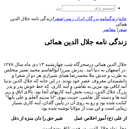
جستجو
برای
خانه
/
زندگینامه بزرگان ایران زمین
/
شعرا
/
زندگی نامه جلال‌ الدین‌
همائی
شعرا
معاصر
زندگی نامه جلال‌ الدین‌ همائی
جلال‌ الدین‌ همائی درسحرگاه شب چهارشنبه ۱۳ دی ماه سال‌ ۱۲۷٨
‌ در اصفهان‌ به‌ دنیا آمد . پدرش‌ میرزا ابوالقاسم‌ محمد نصیر متخلص‌
به‌ طرب‌ و جدش‌ ملا محمدرضا همای‌ شیرازی‌ هر دو از شعرا و
دانشمندان‌ معروف‌ عصر خود بودند. در این خانه که جلال الدین بدنیا
آمد اتاقی بود مزین به نقاشی و آینه کاری، که خط خوش پدر و پدر
بزرگ جلال الدین، زینت بخش آینه کاریهای آنجا بود. بالای اتاق و زیر
آینه ها و دسته گل نقاشی، حدیث نبوی “انا مدینه العلم و علی بابها”
کتابت شده بود و رو به روی آن در پایین گلدان، آینه کاری بسیار
زیبایی است و این بیت از مولانا نوشته شده بود:
از علی (ع) آموز اخلاص عمل شیر حق را دان منزه از دغل
محل تولد جلال الدین، در همین اتاق بوده است.