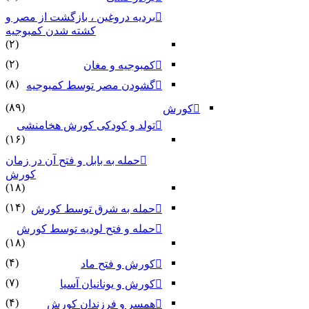
بردیه دروغین ، بازگشت از مصر و
کشته شدن کمبوجیه
(۲)
(۲)
کمبوجیه و مغان
(۸)
گشودن مصر توسط کمبوجیه
(۸۹)
کورش
تولد و کودکی کورش هخامنشی
(۱۶)
حمله به بابل و فتح آن در زمان
کورش
(۱۸)
(۱۴)
حمله به شرق توسط کورش
حمله و فتح لودیه توسط کورش
(۱۸)
(۴)
کورش و فتح ماد
(۷)
کورش و یونانیان آسیا
(۴)
همسر و فرزندان کورش