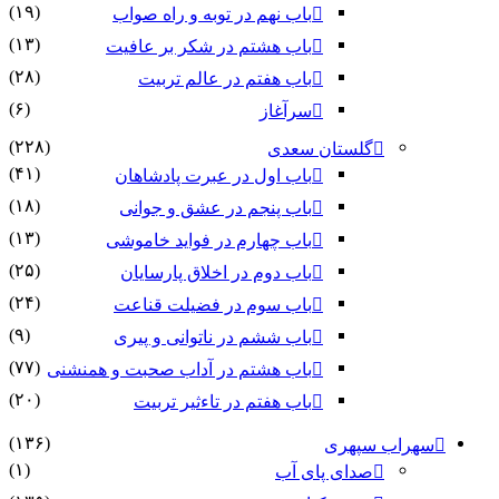
(۱۹)
باب نهم در توبه و راه صواب
(۱۳)
باب هشتم در شکر بر عافیت
(۲۸)
باب هفتم در عالم تربیت
(۶)
سرآغاز
(۲۲۸)
گلستان سعدی
(۴۱)
باب اول در عبرت پادشاهان
(۱۸)
باب پنجم در عشق و جوانى
(۱۳)
باب چهارم در فواید خاموشى
(۲۵)
باب دوم در اخلاق پارسایان
(۲۴)
باب سوم در فضیلت قناعت
(۹)
باب ششم در ناتوانى و پیرى
(۷۷)
باب هشتم در آداب صحبت و همنشنى
(۲۰)
باب هفتم در تاءثیر تربیت
(۱۳۶)
سهراب سپهری
(۱)
صدای پای آب