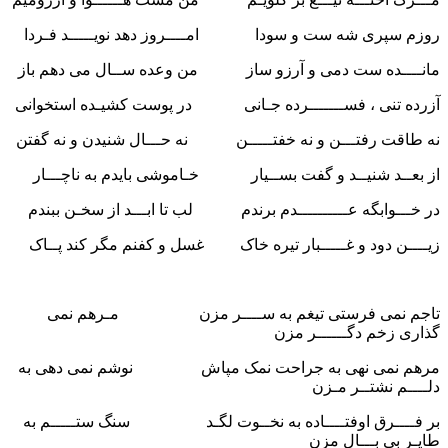
روزم سپری شه ست و سودا امــــروز دهد نویـــــد فـردا
مانــــده ست دمی و آرزو ساز من وعده ســال می دهم باز
آزرده تنی ، فســـــــرده جـانی در پوست کشیـده استخوانی
نه طاقت رفتـــن و نه خفتـــــن نه حـــال شنیدن و نه گفتن
از بعــد شنیــد و گفت بســیار خـاموشی بایدم به ناچـــار
در خـــوابگه عــــــــــدم برندم لب تا ابـــد از سخـن ببندم
زیــــن دود و غـــــبار تیره خاک غسل و کفنم مگر کند پــاک
تاجم نمی فرستی تیغم به ســــر مزن مـرهم نمی
گذاری زخم دگــــــر مزن
مرهم نمی نهی به جراحت نمک مپاش نوشم نمی دهی به
دلــــم نشتــر مـزن
بر فــــرق اوفتــــاده به نخــوت لگـد سنگ ستـــــم به
طایـر بی بـــال مزن