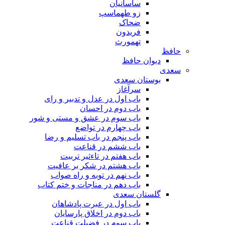
ساسانیان
زو طهماسپ‏
ضحاک
فریدون
تهمورث
حافظ
دیوان حافظ
سعدی
بوستان سعدی
سرآغاز
باب اول در عدل و تدبیر و رای
باب دوم در احسان
باب سوم در عشق و مستی و شور
باب چهارم در تواضع
باب پنجم در باب تسلیم و رضا
باب ششم در قناعت
باب هفتم در تاءثیر تربیت
باب هشتم در شکر بر عافیت
باب نهم در توبه و راه صواب
باب دهم در مناجات و ختم کتاب
گلستان سعدی
باب اول در عبرت پادشاهان
باب دوم در اخلاق پارسایان
باب سوم در فضیلت قناعت