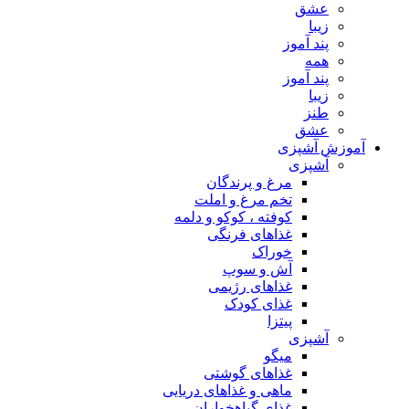
عشق
زیبا
پند آموز
همه
پند آموز
زیبا
طنز
عشق
آموزش آشپزی
آشپزی
مرغ و پرندگان
تخم مرغ و املت
کوفته ، کوکو و دلمه
غذاهای فرنگی
خوراک
آش و سوپ
غذاهای رژیمی
غذای کودک
پیتزا
آشپزی
میگو
غذاهای گوشتی
ماهی و غذاهای دریایی
غذای گیاهخواران