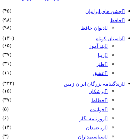
(۴۵)
جشن های ایرانیان
(۹۸)
حافظ
(۹۸)
دیوان حافظ
(۱۳۰)
داستان کوتاه
(۶۵)
پند آموز
(۳۷)
زیبا
(۳۱)
طنز
(۱۱)
عشق
(۴۳۳)
زندگینامه بزرگان ایران زمین
(۱۵)
پزشکان
(۳۷)
خطاط
(۵)
خواننده
(۶)
روزنامه نگار
(۱۴)
ریاضیدان
(۳)
سیاستمداران