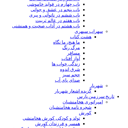
باب چهارم در فواید خاموشى
باب پنجم در عشق و جوانى
باب ششم در ناتوانى و پیرى
باب هفتم در عالم تربیت
باب هشتم در آداب صحبت و همنشنى
سهراب سپهری
هشت کتاب
ما هیچ، ما نگاه
مرگ رنگ
مسافر
آواز آفتاب
زندگی خواب ها
شرق اندوه
حجم سبز
صدای پای آب
شهریار
گزیده اشعار شهریار
تاریخ سرزمین پارس
امپراتوری هخامنشیان
شجره نامه هخامنشیان
کورش
تولد و کودکی کورش هخامنشی
همسر و فرزندان کورش