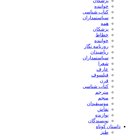
پزشکان
خواننده
کتاب شناسی
سیاستمداران
همه
پزشکان
خطاط
خواننده
روزنامه نگار
ریاضیدان
سیاستمداران
شعرا
عارف
فیلسوف
قرن
کتاب شناسی
مترجم
منجم
موسیقیدان
نقاش
نوازنده
نویسندگان
داستان کوتاه
طنز