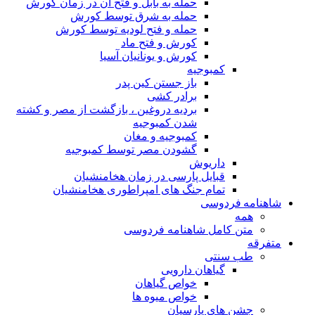
حمله به بابل و فتح آن در زمان کورش
حمله به شرق توسط کورش
حمله و فتح لودیه توسط کورش
کورش و فتح ماد
کورش و یونانیان آسیا
کمبوجیه
باز جستن کین پدر
برادر کشی
بردیه دروغین ، بازگشت از مصر و کشته
شدن کمبوجیه
کمبوجیه و مغان
گشودن مصر توسط کمبوجیه
داریوش
قبایل پارسی در زمان هخامنشیان
تمام جنگ های امپراطوری هخامنشیان
شاهنامه فردوسی
همه
متن کامل شاهنامه فردوسی
متفرقه
طب سنتی
گیاهان دارویی
خواص گیاهان
خواص میوه ها
جشن های پارسیان