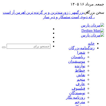
جمعه, مرداد ۱۶ ۱۴۰۵
سخن بزرگان
بزرگمهر : زورمندترین و پر گزنده ترین اهرمن آز است
، که دیوی است ستمکار و دیر ساز
فیس
X
بوک
یوتیوب
اینستاگرام
خانه
زندگینامه بزرگان
جست
شعرا
برا
ریاضیدان
موسیقیدان
نوازنده
خطاط
نقاش
منجم
عارف
فیلسوف
نویسندگان
روزنامه نگار
مترجم