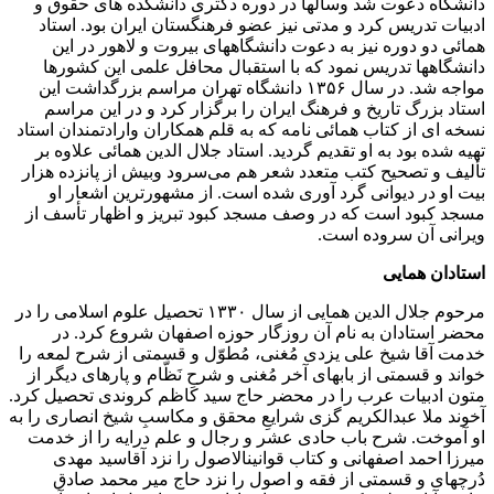
دانشگاه‌ دعوت‌ شد وسالها در دوره‌ دکتری‌ دانشکده‌ های حقوق‌ و
ادبیات‌ تدریس‌ کرد و مدتی نیز عضو فرهنگستان‌ ایران‌ بود. استاد
همائی‌ دو دوره‌ نیز به‌ دعوت‌ دانشگاههای‌ بیروت‌ و لاهور در این‌
دانشگاهها تدریس‌ نمود که‌ با استقبال‌ محافل‌ علمی‌ این‌ کشورها
مواجه‌ شد. در سال‌ ۱۳۵۶ دانشگاه‌ تهران‌ مراسم‌ بزرگداشت‌ این‌
استاد بزرگ‌ تاریخ‌ و فرهنگ‌ ایران‌ را برگزار کرد و در این‌ مراسم‌
نسخه‌ ای از کتاب‌ همائی‌ نامه‌ که‌ به‌ قلم‌ همکاران‌ وارادتمندان‌ استاد
تهیه‌ شده‌ بود به‌ او تقدیم‌ گردید. استاد جلال‌ الدین‌ همائی‌ علاوه‌ بر
تألیف‌ و تصحیح‌ کتب‌ متعدد شعر هم‌ می‌سرود وبیش‌ از پانزده‌ هزار
بیت‌ او در دیوانی‌ گرد آوری‌ شده‌ است‌. از مشهورترین‌ اشعار او
مسجد کبود است‌ که‌ در وصف‌ مسجد کبود تبریز و اظهار تأسف‌ از
ویرانی‌ آن‌ سروده‌ است‌.
استادان همایی
مرحوم جلال الدین همایی از سال ۱۳۳۰ تحصیل علوم اسلامی را در
محضر استادان به نام آن روزگار حوزه اصفهان شروع کرد. در
خدمت آقا شیخ علی یزدی مُغنی، مُطوّل و قسمتی از شرح لمعه را
خواند و قسمتی از باب‏های آخر مُغنی و شرحِ نَظّام و پاره‏ای دیگر از
متون ادبیات عرب را در محضر حاج سید کاظم کروندی تحصیل کرد.
آخوند ملا عبدالکریم گزی شرایعِ محقق و مکاسبِ شیخ انصاری را به
او آموخت. شرح باب حادی عشر و رجال و علم درایه را از خدمت
میرزا احمد اصفهانی و کتاب قوانین‏الاصول را نزد آقاسید مهدی
دُرچه‏ای و قسمتی از فقه و اصول را نزد حاج میر محمد صادق