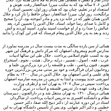
الدین ۶، ۷ ساله بود که به مکتب میرزا عبدالغفار رفت. هوش و
استعداد او در تعلیم، چنان بود که همان روز اول، تحسین استاد را
برانگیخت. روز اول، میرزا عبدالغفار، دیوان حافظ را باز کرد و جلال
الدین همان طور که در خانه نزد پدر و مادر آموخته بود، آن را صحیح
و کامل با صدای رسا خواند. استاد، جلال الدین را تحسین کرد. بعد
عیالش را صدا زد و از او خواست اسپند بیاورد. اسپند آوردند و آتش
زدند و بعد به پدر جلال الدین پیغام فرستاد که قدر این کودک را بدانید
…
همائی‌ از سن‌ یازده‌ سالگی به‌ مدت‌ بیست‌ سال‌ در مدرسه‌ نماورد از
مدارس‌ قدیم‌ ومعروف‌ اصفهان‌ که‌ مرکز دانش‌ و فرهنگ‌ این‌ شهر
بود به‌ کسب‌ علوم‌ اسلامی پرداخت‌ . جلال‌ طی این‌ سالها ادبیات‌
عرب‌ ، فقه ‌، اصول‌ ، تفسیر ، درایه ‌،رجال‌ ، هیئت‌ ، نجوم ‌، استخراج‌
تقویم ‌، فنون‌ ریاضی ‌، طب‌ و فلسفه‌ را در نزد بزرگ‌ترین‌ علما و
روحانیون‌ ایران‌ فراگرفت‌ و خود نیز مدتی‌ مدرس‌ بزرگ‌ترین‌ حوزه‌
های علمی و ادبی‌ اصفهان‌ بود. جلال‌ الدین‌ در سال‌ ۱۳۰۰ به‌ نظام‌
آموزشی‌ جدید پیوست‌ و ابتدا به‌ تدریس‌ در مدرسه‌ صارمیه‌ اصفهان‌
پرداخت‌; سپس‌ در سال‌ ۱۳۰۷ به‌ تهران‌ آمد و ازطرف‌ وزارت‌
معارف‌ وقت‌ عهده‌ دار تدریس‌ فلسفه‌ و ادبیات‌ در تبریز گردید.
همائی درسال‌ ۱۳۱۰ ‌ به‌ تهران‌ منتقل‌ شد و در دارالفنون ، دبیرستان‌
نظام‌ و دانشکده‌ افسری‌ به‌ تدریس‌ ادبیات‌ پرداخت‌. از شاگردان
استاد در این دوره عبارتند از: دکتر ذبیح الله صفا، دکتر حسین
خطیبی و دکتر اکبر شهابی. وی پس‌ از تأسیس‌ دانشگاه‌ تهران‌ به‌ این‌