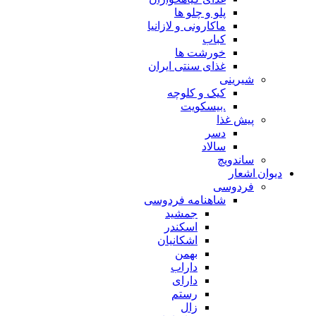
پلو و چلو ها
ماکارونی و لازانیا
کباب
خورشت ها
غذای سنتی ایران
شیرینی
کیک و کلوچه
.بیسکویت
پیش غذا
دسر
سالاد
ساندویچ
دیوان اشعار
فردوسی
شاهنامه فردوسی
جمشید
اسکندر
اشکانیان
بهمن
داراب
دارای
رستم
زال