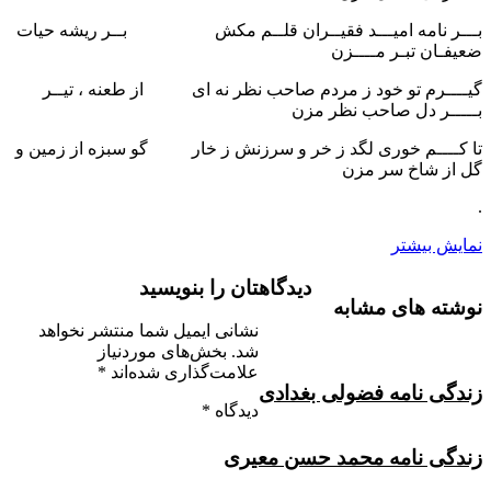
بـــر نامه امیـــد فقیــران قلــم مکش بــر ریشه حیات
ضعیفـان تبـر مــــزن
گیــــرم تو خود ز مردم صاحب نظر نه ای از طعنه ، تیــر
بـــــر دل صاحب نظر مزن
تا کــــم خوری لگد ز خر و سرزنش ز خار گو سبزه از زمین و
گل از شاخ سر مزن
.
نمایش بیشتر
دیدگاهتان را بنویسید
نوشته های مشابه
نشانی ایمیل شما منتشر نخواهد
شد.
بخش‌های موردنیاز
علامت‌گذاری شده‌اند
*
زندگی نامه فضولی بغدادی
دیدگاه
*
زندگی نامه محمد حسن معیری