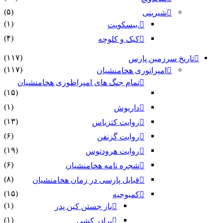
(۵)
شیرینی
(۱)
.بیسکویت
(۴)
کیک و کلوچه
(۱۱۷)
تاریخ سرزمین پارس
(۱۱۷)
امپراتوری هخامنشیان
تمام جنگ های امپراطوری هخامنشیان
(۱۵)
(۱)
داریوش
(۱۳)
روایت کتزیاس
(۶)
روایت گزنفن
(۱۹)
روایت هرودتوس
(۶)
شجره نامه هخامنشیان
(۸)
قبایل پارسی در زمان هخامنشیان
(۱۵)
کمبوجیه
(۱)
باز جستن کین پدر
(۱)
برادر کشی