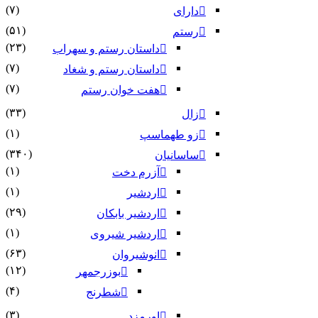
(۷)
دارای
(۵۱)
رستم
(۲۳)
داستان رستم و سهراب
(۷)
داستان رستم و شغاد
(۷)
هفت خوان رستم‏
(۳۳)
زال
(۱)
زو طهماسپ‏
(۳۴۰)
ساسانیان
(۱)
آزرم دخت
(۱)
اردشیر
(۲۹)
اردشیر بابکان
(۱)
اردشیر شیروی
(۶۳)
انوشیروان
(۱۲)
بوزرجمهر
(۴)
شطرنج
(۳)
اورمزد