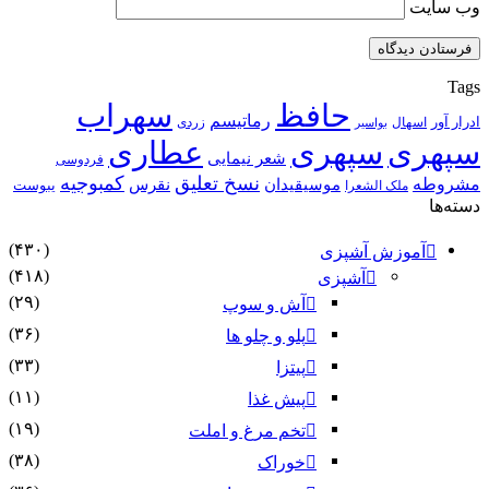
وب‌ سایت
Tags
حافظ
سهراب
رماتیسم
ادرار آور
اسهال
زردی
بواسیر
سپهری
سپهری
عطاری
شعر نیمایی
فردوسی
نسخ تعلیق
کمبوجیه
مشروطه
موسیقیدان
نقرس
یبوست
ملک الشعرا
دسته‌ها
(۴۳۰)
آموزش آشپزی
(۴۱۸)
آشپزی
(۲۹)
آش و سوپ
(۳۶)
پلو و چلو ها
(۳۳)
پیتزا
(۱۱)
پیش غذا
(۱۹)
تخم مرغ و املت
(۳۸)
خوراک