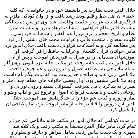
جلال‌ الدین‌ تحت‌ نظارت‌ پدر دانشمند خود و در خانواده‌ای‌ که‌ کلیه‌
اعضاء آن‌ اهل‌ خط و قلم‌ بودند رشد یافت‌ و از اوان‌ کودکی ملزم‌ به‌
فراگیری ادبیات‌ عرب‌ و حکمت‌ وفلسفه‌ شد. وی در سن‌ ده‌ سالگی
منشأت‌ قائم مقام فراهانی ‌، منشأت‌ فرهاد میرزا و منشأت‌ امیر
نظام‌ و تاریخ‌ معجم‌ را نزد میرزا عبدالغفار و شاهنامه‌ فردوسی ،
کلیات‌ سعدی ، منتخب‌ قاآنی‌ و غزلیات‌ محمد خان‌ دشتی را در نزد
پدر مطالعه‌ کرد و به‌ اطلاعات‌ فراوانی‌ دست‌ یافت. جلال الدین نزد
مادر، خواندن قرآن، گلستان و غزلیات حافظ را فرا گرفت. او
آموزشهای مقدماتی را در منزل به فرزندش آموخت و پس از آن،
جلال الدین به مکتب خانه رفت. در مکتب خانه، نزد بانویی پرهیزگار
به نام ملا باجی به مطالعه اصول و فروع دین و عم جزء پرداخت.
ملا باجی، زنی عابد و صالح و خداپرست بود که نبات بیگم نام داشت
و به ملا باجی مشهور بود. او از بعضی خانواده های محله، چند دختر و
پسر را به شاگردی می پذیرفت. گیسوانی سفید و رویی نورانی و
روحانی داشت و با محبت فراوان، اصول و فروع دین و آداب وضو و
نماز و روزه و کتاب عم جزء را به شاگردانش می آموخت. جلال
الدین این دروس را قبلاً در خانه از مادر آموخته بود، اما ملاباجی آن
را تکمیل کرد.
در مدت کوتاهی که جلال الدین در مکتب خانه ملاباجی عم جزء را
تمام کرد، مادر جلال الدین شخصاً به مکتب رفت و یک کلاه قند
شهری و یک دست لباس زنانه، شامل پیراهن و چارقد و شلوار و
چادر نماز و کفش با بشقابی نقل بادام به ملا باجی هدیه کرد. جلال