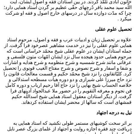
خاتون آبادی تلمّذ کردند. در بین استادان فقه و اصولِ ایشان، آیت
اللّه سید محمد باقر دُرچه‏ای حقّی عظیم بر گردن استاد همایی دارد؛
چرا که مدّت دوازده سال در درس‏های خارج اصول و فقه او شرکت
می‏کرد .
تحصیل علوم عقلی
علاوه بر تحصیل زبان و ادبیات عرب و فقه و اصول، مرحوم استاد
همایی علوم عقلی را نیز در خدمت مشاهیر عصرخود فرا گرفت. از
جمله استادان ایشان در علوم عقلی شیخ محمّد خراسانی است که
مرحوم همایی حدود هیجده سال نزد ایشان امّهات متون فلسفی و
عرفانی مانند شرح شمسیه و شرح منظومه و شرح هدایه و اشارات
و شفا و اسفار و شرح نصوص و شرح مفتاح الغیب قونوی را تحصیل
کرد. کلیّاتقانون را نزد شیخ محمّد حکیم و قسمت معالجات قانون را
نزد حاج میرزا علی شیرازی و دو دوره هیأت مسطحه استدلالی و
خلاصه الحساب شیخ بهایی را نزد حاج آقا رحیم ارباب و دوره کامل
فن نجوم و معرفه التقویم را در حضور ملا عبدالجواد آدینه‏ای فرا
گرفت. از دیگر استادان معقول استاد همایی شیخ اسداللّه حکیم
قمشه‏ای است که سال‏ها از محضر ایشان استفاده کرده‏اند.
نیل به درجه اجتهاد
بر اثر سخت کوشی‏های مستمر طولی نکشید که استاد همایی به
دریافت چند فقره اجازه روایت و اجتهاد از علمای بزرگ عصر نایل