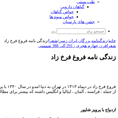
طب سنتی
گیاهان دارویی
خواص گیاهان
خواص میوه ها
جشن های پارسیان
جستجو
برای
خانه
/
زندگینامه بزرگان ایران زمین
/
شعرا
/
زندگی نامه فروغ فرخ زاد
شعرا
قرن چهارم هجری - 291 الی 388 شمسی
زندگی نامه فروغ فرخ زاد
فروغ ف
از جمله : فرانسه ، آلمان ، ایتالیا و انگلیس داشته که بیشتر برای م
ازدواج با پرویز شاپور