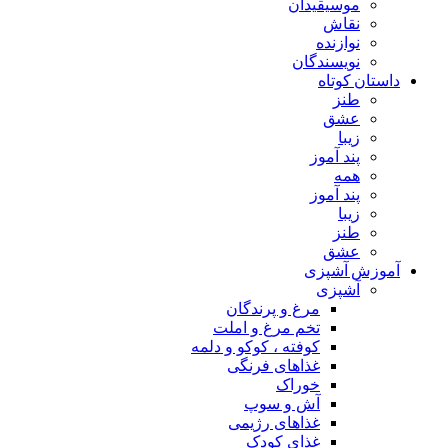
موسیقیدان
نقاش
نوازنده
نویسندگان
داستان کوتاه
طنز
عشق
زیبا
پند آموز
همه
پند آموز
زیبا
طنز
عشق
آموزش آشپزی
آشپزی
مرغ و پرندگان
تخم مرغ و املت
کوفته ، کوکو و دلمه
غذاهای فرنگی
خوراک
آش و سوپ
غذاهای رژیمی
غذای کودک