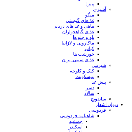
پیتزا
آشپزی
میگو
غذاهای گوشتی
ماهی و غذاهای دریایی
غذای گیاهخواران
پلو و چلو ها
ماکارونی و لازانیا
کباب
خورشت ها
غذای سنتی ایران
شیرینی
کیک و کلوچه
.بیسکویت
پیش غذا
دسر
سالاد
ساندویچ
دیوان اشعار
فردوسی
شاهنامه فردوسی
جمشید
اسکندر