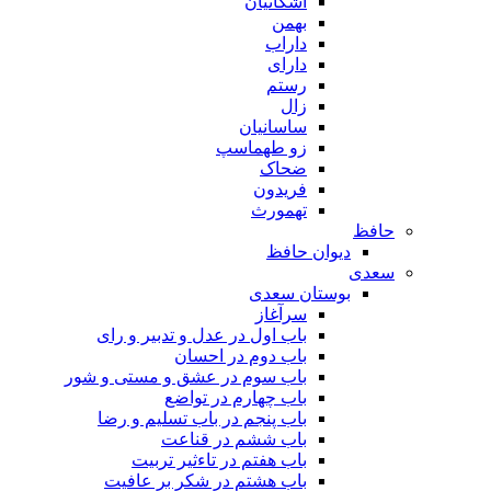
اشکانیان
بهمن
داراب
دارای
رستم
زال
ساسانیان
زو طهماسپ‏
ضحاک
فریدون
تهمورث
حافظ
دیوان حافظ
سعدی
بوستان سعدی
سرآغاز
باب اول در عدل و تدبیر و رای
باب دوم در احسان
باب سوم در عشق و مستی و شور
باب چهارم در تواضع
باب پنجم در باب تسلیم و رضا
باب ششم در قناعت
باب هفتم در تاءثیر تربیت
باب هشتم در شکر بر عافیت