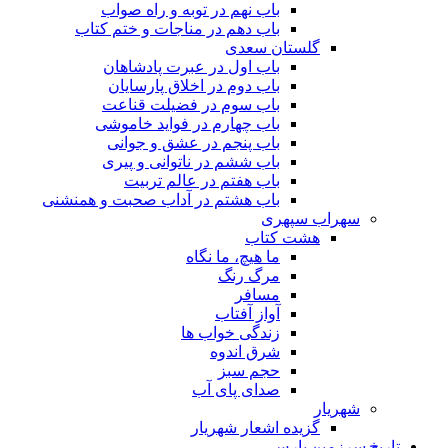
باب نهم در توبه و راه صواب
باب دهم در مناجات و ختم کتاب
گلستان سعدی
باب اول در عبرت پادشاهان
باب دوم در اخلاق پارسایان
باب سوم در فضیلت قناعت
باب چهارم در فواید خاموشى
باب پنجم در عشق و جوانى
باب ششم در ناتوانى و پیرى
باب هفتم در عالم تربیت
باب هشتم در آداب صحبت و همنشنى
سهراب سپهری
هشت کتاب
ما هیچ، ما نگاه
مرگ رنگ
مسافر
آواز آفتاب
زندگی خواب ها
شرق اندوه
حجم سبز
صدای پای آب
شهریار
گزیده اشعار شهریار
تاریخ سرزمین پارس