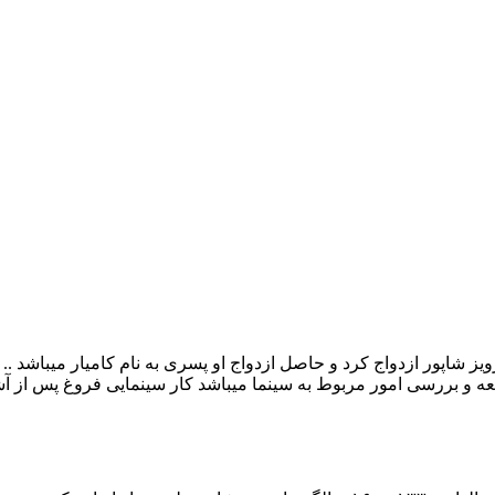
رخ زاد در دیماه ۱۳۱۳ در تهران به دنیا امدو در سال ۱۳۳۰ با پرویز شاپور ازدواج کرد و حاصل ازدواج 
طالعه و بررسی امور مربوط به سینما میباشد کار سینمایی فروغ پس از آش