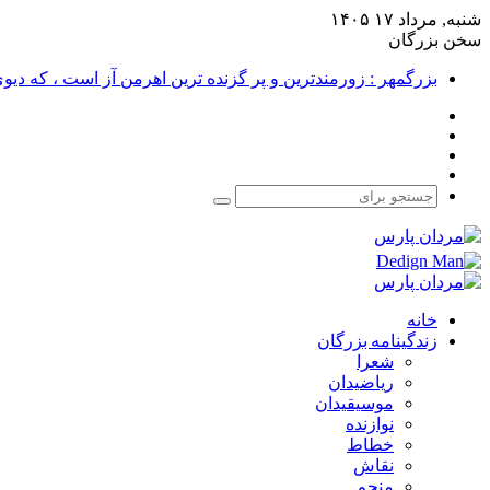
شنبه, مرداد ۱۷ ۱۴۰۵
سخن بزرگان
بزرگمهر : زورمندترین و پر گزنده ترین اهرمن آز است ، که دی
فیس
X
بوک
یوتیوب
اینستاگرام
جستجو
برای
خانه
زندگینامه بزرگان
شعرا
ریاضیدان
موسیقیدان
نوازنده
خطاط
نقاش
منجم