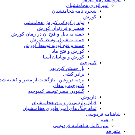
امپراتوری هخامنشیان
شجره نامه هخامنشیان
کورش
تولد و کودکی کورش هخامنشی
همسر و فرزندان کورش
حمله به بابل و فتح آن در زمان کورش
حمله به شرق توسط کورش
حمله و فتح لودیه توسط کورش
کورش و فتح ماد
کورش و یونانیان آسیا
کمبوجیه
باز جستن کین پدر
برادر کشی
بردیه دروغین ، بازگشت از مصر و کشته شد
کمبوجیه و مغان
گشودن مصر توسط کمبوجیه
داریوش
قبایل پارسی در زمان هخامنشیان
تمام جنگ های امپراطوری هخامنشیان
شاهنامه فردوسی
همه
متن کامل شاهنامه فردوسی
متفرقه