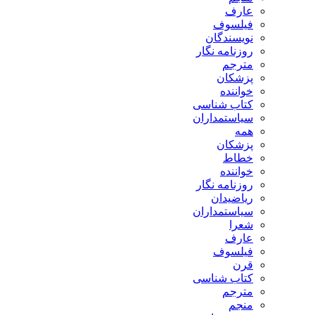
عارف
فیلسوف
نویسندگان
روزنامه نگار
مترجم
پزشکان
خواننده
کتاب شناسی
سیاستمداران
همه
پزشکان
خطاط
خواننده
روزنامه نگار
ریاضیدان
سیاستمداران
شعرا
عارف
فیلسوف
قرن
کتاب شناسی
مترجم
منجم