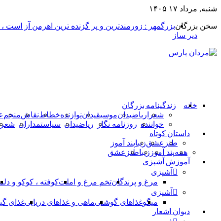
شنبه, مرداد ۱۷ ۱۴۰۵
سخن بزرگان
بزرگمهر : زورمندترین و پر گزنده ترین اهرمن آز است ،
دیر ساز
خانه
زندگینامه بزرگان
شعرا
ریاضیدان
موسیقیدان
نوازنده
خطاط
نقاش
منجم
ع
خواننده
روزنامه نگار
ریاضیدان
سیاستمداران
شعرا
داستان کوتاه
طنز
عشق
زیبا
پند آموز
همه
پند آموز
زیبا
طنز
عشق
آموزش آشپزی
آشپزی
مرغ و پرندگان
تخم مرغ و املت
کوفته ، کوکو و دلم
آشپزی
میگو
غذاهای گوشتی
ماهی و غذاهای دریایی
غذای گی
دیوان اشعار