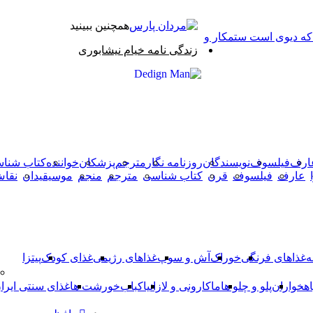
همچنین ببینید
 که دیوی است ستمکار و
بستن
زندگی نامه خیام نیشابوری
X
وایبر
فیس
دکمه
واتس
تلگرام
آپ
بوک
بازگشت
به
بالا
ارف
فیلسوف
نویسندگان
روزنامه نگار
مترجم
پزشکان
خواننده
کتاب شنا
عارف
فیلسوف
قرن
کتاب شناسی
مترجم
منجم
موسیقیدان
نقا
ه
غذاهای فرنگی
خوراک
آش و سوپ
غذاهای رژیمی
غذای کودک
پیتزا
اهخواران
پلو و چلو ها
ماکارونی و لازانیا
کباب
خورشت ها
غذای سنتی ایرا