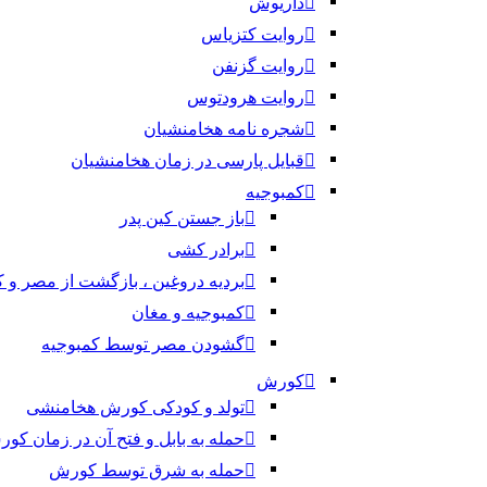
داریوش
روایت کتزیاس
روایت گزنفن
روایت هرودتوس
شجره نامه هخامنشیان
قبایل پارسی در زمان هخامنشیان
کمبوجیه
باز جستن کین پدر
برادر کشی
بردیه دروغین ، بازگشت از مصر و 
کمبوجیه و مغان
گشودن مصر توسط کمبوجیه
کورش
تولد و کودکی کورش هخامنشی
حمله به بابل و فتح آن در زمان کو
حمله به شرق توسط کورش