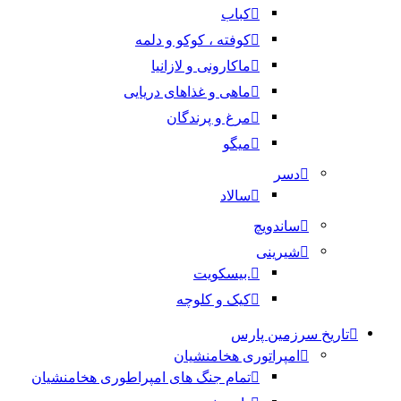
کباب
کوفته ، کوکو و دلمه
ماکارونی و لازانیا
ماهی و غذاهای دریایی
مرغ و پرندگان
میگو
دسر
سالاد
ساندویچ
شیرینی
.بیسکویت
کیک و کلوچه
تاریخ سرزمین پارس
امپراتوری هخامنشیان
تمام جنگ های امپراطوری هخامنشیان