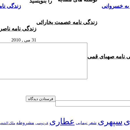
را بنویسید
 به خسروانی
زندگی نام
زندگی نامه عصمت بخارائی
زندگی نامه ناص
31 می , 2010
ی نامه صهبای قمی
ی
سپهری
عطاری
شعر نیمایی
مشروطه
فردوسی
ملک الشعر