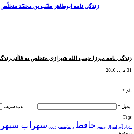
طریق
زندگی نامه ابوطاهر طيّب بن محمّد متخلّص
ایمیل
زندگی نامه میرزا حبیب الله شیرازی متخلص به قاآنی
زندگ
31 می , 2010
نام
*
ایمیل
*
وب‌ سایت
Tags
حافظ
سهراب سپهر
رماتیسم
ادرار آور
اسهال
زردی
بواسیر
دسته‌ها