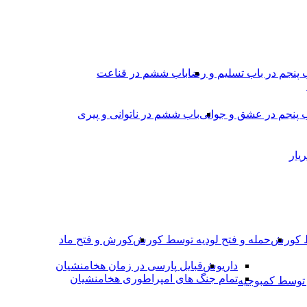
 پنجم در باب تسلیم و رضا
باب ششم در قناعت
 پنجم در عشق و جوانى
باب ششم در ناتوانى و پیرى
یار
ط کورش
حمله و فتح لودیه توسط کورش
کورش و فتح ماد
داریوش
قبایل پارسی در زمان هخامنشیان
تمام جنگ های امپراطوری هخامنشیان
وسط کمبوجیه