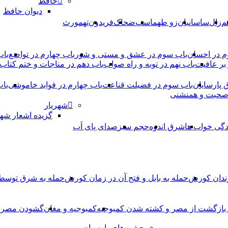
حافظ
دیوان حافظ
م
زال
ساسانیان
زو طهماسپ‏
ضحاک
فریدون
تهمورث
م در احسان
باب سوم در عشق و مستی و شور
باب چهارم در تواضع
باب
بر عافیت
باب نهم در توبه و راه صواب
باب دهم در مناجات و ختم کتاب
ق پارسایان
باب سوم در فضیلت قناعت
باب چهارم در فواید خاموشى
باب
 صحبت و همنشنى
شهریار
گزیده اشعار شهر
دگی خواب ها
شرق اندوه
حجم سبز
صدای پای آب
ندان کورش
حمله به بابل و فتح آن در زمان کورش
حمله به شرق توس
، بازگشت از مصر و کشته شدن کمبوجیه
کمبوجیه و مغان
گشودن مصر ت
جشن های پارسیان