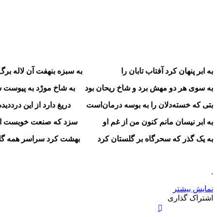
به ابر پنهان کرد آفتاب تابان را به سبزه بنهفت آن لاله برگ 
به سوی هر دو مهش برد و شاخ ریحان بود به شاخ مورْد به پیوست ش
بتی که خسته‌دلان را به بوسه درمان‌است دریغ دارد از این درددیده
به ابر نیسان مانم کنون من از غم او سزد که صنعت خوبست ابر
به یک گذر که سحرگاه بر گلستان کرد بهشت کرد سراسر همه گلس
.
نمایش بیشتر
X
چاپ
فیس
واتس
تلگرام
لینکدین
اشتراک
اشتراک گذاری
آپ
بوک
گذاری
از