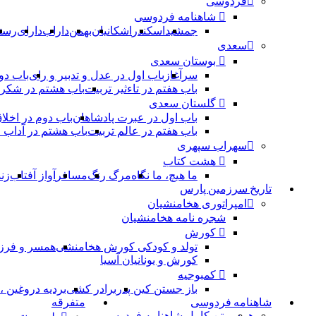
فردوسی
شاهنامه فردوسی
جمشید
اسکندر
اشکانیان
بهمن
داراب
دارای
رست
سعدی
بوستان سعدی
سرآغاز
باب اول در عدل و تدبیر و رای
باب دو
باب هفتم در تاءثیر تربیت
باب هشتم در شکر 
گلستان سعدی
باب اول در عبرت پادشاهان
باب دوم در اخلا
باب هفتم در عالم تربیت
باب هشتم در آداب
سهراب سپهری
هشت کتاب
ما هیچ، ما نگاه
مرگ رنگ
مسافر
آواز آفتاب
زن
تاریخ سرزمین پارس
امپراتوری هخامنشیان
شجره نامه هخامنشیان
کورش
تولد و کودکی کورش هخامنشی
همسر و فرز
کورش و یونانیان آسیا
کمبوجیه
باز جستن کین پدر
برادر کشی
بردیه دروغین 
شاهنامه فردوسی
متفرقه
همه
متن کامل شاهنامه فردوسی