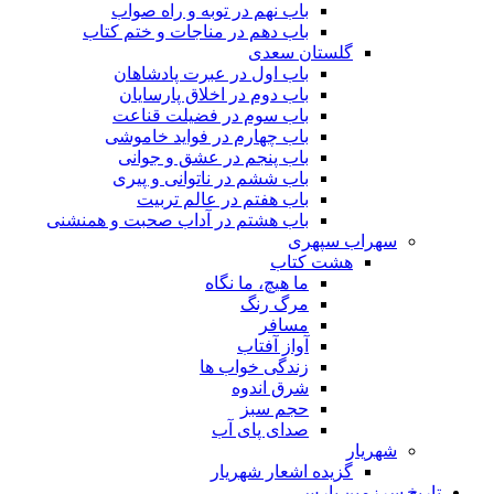
باب نهم در توبه و راه صواب
باب دهم در مناجات و ختم کتاب
گلستان سعدی
باب اول در عبرت پادشاهان
باب دوم در اخلاق پارسایان
باب سوم در فضیلت قناعت
باب چهارم در فواید خاموشى
باب پنجم در عشق و جوانى
باب ششم در ناتوانى و پیرى
باب هفتم در عالم تربیت
باب هشتم در آداب صحبت و همنشنى
سهراب سپهری
هشت کتاب
ما هیچ، ما نگاه
مرگ رنگ
مسافر
آواز آفتاب
زندگی خواب ها
شرق اندوه
حجم سبز
صدای پای آب
شهریار
گزیده اشعار شهریار
تاریخ سرزمین پارس