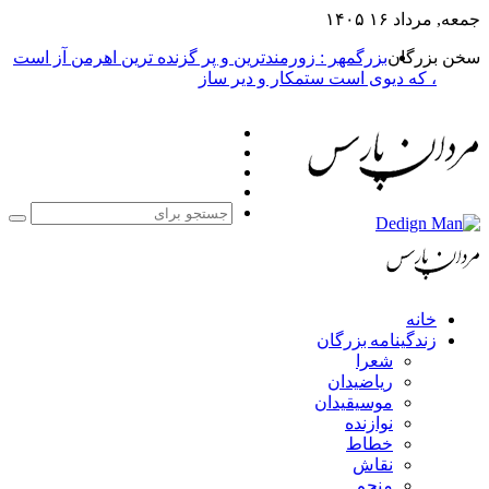
جمعه, مرداد ۱۶ ۱۴۰۵
سخن بزرگان
بزرگمهر : زورمندترین و پر گزنده ترین اهرمن آز است
، که دیوی است ستمکار و دیر ساز
فیس
X
بوک
یوتیوب
اینستاگرام
جستج
برای
خانه
زندگینامه بزرگان
شعرا
ریاضیدان
موسیقیدان
نوازنده
خطاط
نقاش
منجم