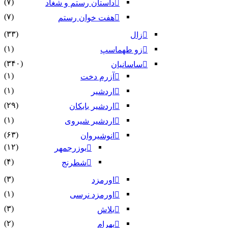
(۷)
داستان رستم و شغاد
(۷)
هفت خوان رستم‏
(۳۳)
زال
(۱)
زو طهماسپ‏
(۳۴۰)
ساسانیان
(۱)
آزرم دخت
(۱)
اردشیر
(۲۹)
اردشیر بابکان
(۱)
اردشیر شیروی
(۶۳)
انوشیروان
(۱۲)
بوزرجمهر
(۴)
شطرنج
(۳)
اورمزد
(۱)
اورمزد نرسى‏
(۳)
بلاش
(۲)
بهرام