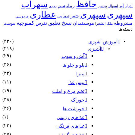
حافظ
سهراب
رماتیسم
ادرار آور
اسهال
زردی
بواسیر
سپهری
سپهری
عطاری
شعر نیمایی
فردوسی
نسخ تعلیق
کمبوجیه
مشروطه
موسیقیدان
نقرس
یبوست
ملک الشعرا
دسته‌ها
(۴۳۰)
آموزش آشپزی
(۴۱۸)
آشپزی
(۲۹)
آش و سوپ
(۳۶)
پلو و چلو ها
(۳۳)
پیتزا
(۱۱)
پیش غذا
(۱۹)
تخم مرغ و املت
(۳۸)
خوراک
(۳۶)
خورشت ها
(۱)
غذاهای رژیمی
(۲۲)
غذاهای فرنگی
(۲۷)
غذاهای گوشتی