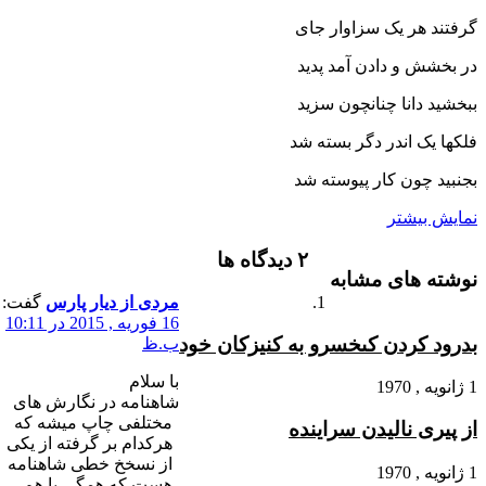
گرفتند هر یک سزاوار جاى‏
در بخشش و دادن آمد پدید
ببخشید دانا چنانچون سزید
فلکها یک اندر دگر بسته شد
بجنبید چون کار پیوسته شد
نمایش بیشتر
‫۲ دیدگاه ها
نوشته های مشابه
مردی از دیار پارس
گفت:
16 فوریه , 2015 در 10:11
بدرود کردن کى‏خسرو به کنیزکان خود
ب.ظ
با سلام
1 ژانویه , 1970
شاهنامه در نگارش های
مختلفی چاپ میشه که
از پیرى نالیدن سراینده
هرکدام بر گرفته از یکی
از نسخخ خطی شاهنامه
1 ژانویه , 1970
هست که همگی با هم