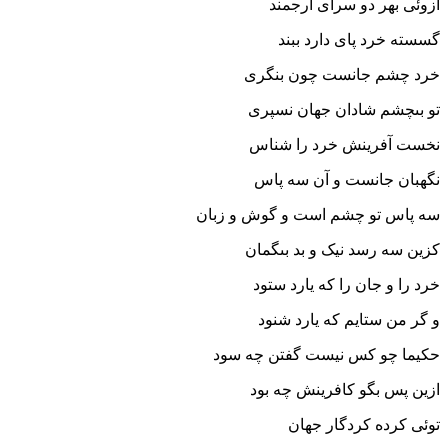
ازوئى بهر دو سراى ارجمند
گسسته خرد پاى دارد ببند
خرد چشم جانست چون بنگرى
تو بى‏چشم شادان جهان نسپرى‏
نخست آفرینش خرد را شناس
نگهبان جانست و آن سه پاس‏
سه پاس تو چشم است و گوش و زبان
کزین سه رسد نیک و بد بى‏گمان‏
خرد را و جان را که یارد ستود
و گر من ستایم که یارد شنود
حکیما چو کس نیست گفتن چه سود
ازین پس بگو کافرینش چه بود
توئى کرده کردگار جهان