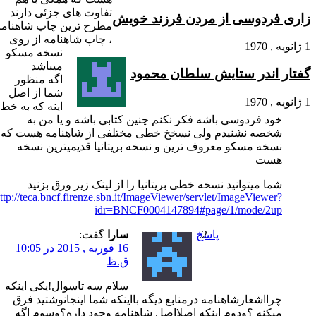
تفاوت های جزئی دارند
زارى فردوسى از مردن فرزند خویش
مطرح ترین چاپ شاهنامه
، چاپ شاهنامه از روی
1 ژانویه , 1970
نسخه مسکو
میباشد
گفتار اندر ستایش سلطان محمود
اگه منظور
شما از اصل
1 ژانویه , 1970
اینه که به خط
خود فردوسی باشه فکر نکنم چنین کتابی باشه و یا من به
شخصه نشنیدم ولی نسخخ خطی مختلفی از شاهنامه هست که
نسخه مسکو معروف ترین و نسخه بریتانیا قدیمیترین نسخه
هست
شما میتوانید نسخه خطی بریتانیا را از لینک زیر ورق بزنید
http://teca.bncf.firenze.sbn.it/ImageViewer/servlet/ImageViewer?
idr=BNCF0004147894#page/1/mode/2up
پاسخ
سارا
گفت:
16 فوریه , 2015 در 10:05
ق.ظ
سلام سه تاسوال!یکی اینکه
چرااشعارشاهنامه درمنابع دیگه بااینکه شما اینجانوشتید فرق
میکنه ؟ودوم اینکه اصلااصل شاهنامه وجود داره؟وسوم اگه