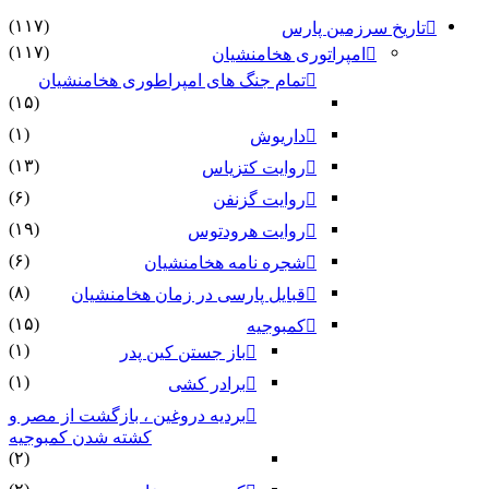
(۱۱۷)
تاریخ سرزمین پارس
(۱۱۷)
امپراتوری هخامنشیان
تمام جنگ های امپراطوری هخامنشیان
(۱۵)
(۱)
داریوش
(۱۳)
روایت کتزیاس
(۶)
روایت گزنفن
(۱۹)
روایت هرودتوس
(۶)
شجره نامه هخامنشیان
(۸)
قبایل پارسی در زمان هخامنشیان
(۱۵)
کمبوجیه
(۱)
باز جستن کین پدر
(۱)
برادر کشی
بردیه دروغین ، بازگشت از مصر و
کشته شدن کمبوجیه
(۲)