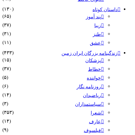
(۱۳۰)
داستان کوتاه
(۶۵)
پند آموز
(۳۷)
زیبا
(۳۱)
طنز
(۱۱)
عشق
(۴۳۳)
زندگینامه بزرگان ایران زمین
(۱۵)
پزشکان
(۳۷)
خطاط
(۵)
خواننده
(۶)
روزنامه نگار
(۱۴)
ریاضیدان
(۳)
سیاستمداران
(۳۵۳)
شعرا
(۱۴)
عارف
(۹)
فیلسوف