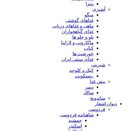
پیتزا
آشپزی
میگو
غذاهای گوشتی
ماهی و غذاهای دریایی
غذای گیاهخواران
پلو و چلو ها
ماکارونی و لازانیا
کباب
خورشت ها
غذای سنتی ایران
شیرینی
کیک و کلوچه
.بیسکویت
پیش غذا
دسر
سالاد
ساندویچ
دیوان اشعار
فردوسی
شاهنامه فردوسی
جمشید
اسکندر