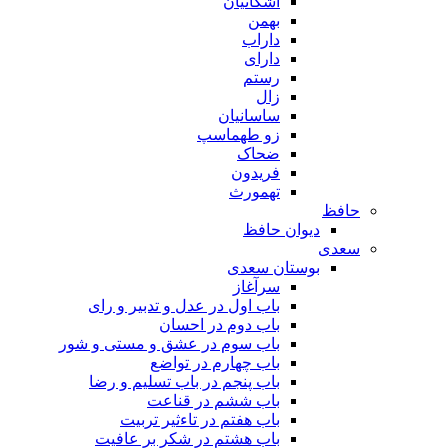
اشکانیان
بهمن
داراب
دارای
رستم
زال
ساسانیان
زو طهماسپ‏
ضحاک
فریدون
تهمورث
حافظ
دیوان حافظ
سعدی
بوستان سعدی
سرآغاز
باب اول در عدل و تدبیر و رای
باب دوم در احسان
باب سوم در عشق و مستی و شور
باب چهارم در تواضع
باب پنجم در باب تسلیم و رضا
باب ششم در قناعت
باب هفتم در تاءثیر تربیت
باب هشتم در شکر بر عافیت