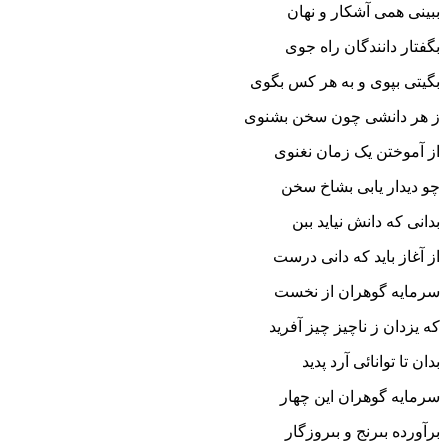
ببینى همى آشکار و نهان‏
بگفتار دانندگان راه جوى
بگیتى بپوى و به هر کس بگوى‏
ز هر دانشى چون سخن بشنوى
از آموختن یک زمان نغنوى‏
چو دیدار یابى بشاخ سخن
بدانى که دانش نیاید ببن
از آغاز باید که دانى درست
سرمایه گوهران از نخست‏
که یزدان ز ناچیز چیز آفرید
بدان تا توانائى آرد پدید
سرمایه گوهران این چهار
برآورده بى‏رنج و بى‏روزگار