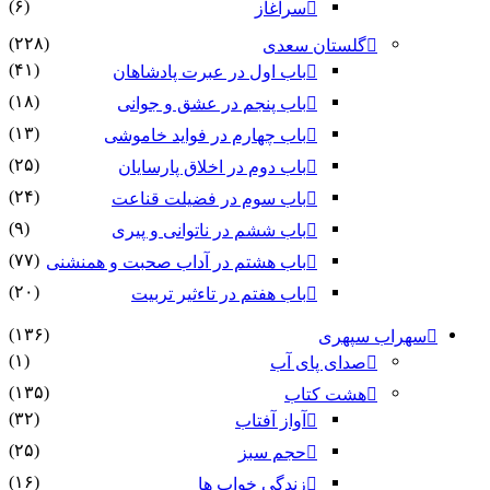
(۶)
سرآغاز
(۲۲۸)
گلستان سعدی
(۴۱)
باب اول در عبرت پادشاهان
(۱۸)
باب پنجم در عشق و جوانى
(۱۳)
باب چهارم در فواید خاموشى
(۲۵)
باب دوم در اخلاق پارسایان
(۲۴)
باب سوم در فضیلت قناعت
(۹)
باب ششم در ناتوانى و پیرى
(۷۷)
باب هشتم در آداب صحبت و همنشنى
(۲۰)
باب هفتم در تاءثیر تربیت
(۱۳۶)
سهراب سپهری
(۱)
صدای پای آب
(۱۳۵)
هشت کتاب
(۳۲)
آواز آفتاب
(۲۵)
حجم سبز
(۱۶)
زندگی خواب ها