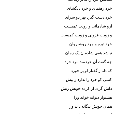
خرد رهنماى و خرد دلگشاى
خرد دست گیرد بهر دو سراى‏
ازو شادمانى و زویت غمیست
و زویت فزونى و زویت کمیست‏
خرد تیره و مرد روشن‏روان
نباشد همى شادمان یک زمان‏
چه گفت آن خردمند مرد خرد
که دانا ز گفتار او بر خورد
کسى کو خرد را ندارد ز پیش
دلش گردد از کرده خویش ریش‏
هشیوار دیوانه خواند ورا
همان خویش بیگانه داند ورا