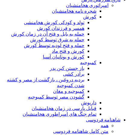
امپراتوری هخامنشیان
شجره نامه هخامنشیان
کورش
تولد و کودکی کورش هخامنشی
همسر و فرزندان کورش
حمله به بابل و فتح آن در زمان کورش
حمله به شرق توسط کورش
حمله و فتح لودیه توسط کورش
کورش و فتح ماد
کورش و یونانیان آسیا
کمبوجیه
باز جستن کین پدر
برادر کشی
بردیه دروغین ، بازگشت از مصر و کشته
شدن کمبوجیه
کمبوجیه و مغان
گشودن مصر توسط کمبوجیه
داریوش
قبایل پارسی در زمان هخامنشیان
تمام جنگ های امپراطوری هخامنشیان
شاهنامه فردوسی
همه
متن کامل شاهنامه فردوسی