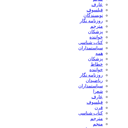
عارف
فیلسوف
نویسندگان
روزنامه نگار
مترجم
پزشکان
خواننده
کتاب شناسی
سیاستمداران
همه
پزشکان
خطاط
خواننده
روزنامه نگار
ریاضیدان
سیاستمداران
شعرا
عارف
فیلسوف
قرن
کتاب شناسی
مترجم
منجم