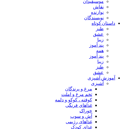
موسیقیدان
نقاش
نوازنده
نویسندگان
داستان کوتاه
طنز
عشق
زیبا
پند آموز
همه
پند آموز
زیبا
طنز
عشق
آموزش آشپزی
آشپزی
مرغ و پرندگان
تخم مرغ و املت
کوفته ، کوکو و دلمه
غذاهای فرنگی
خوراک
آش و سوپ
غذاهای رژیمی
غذای کودک