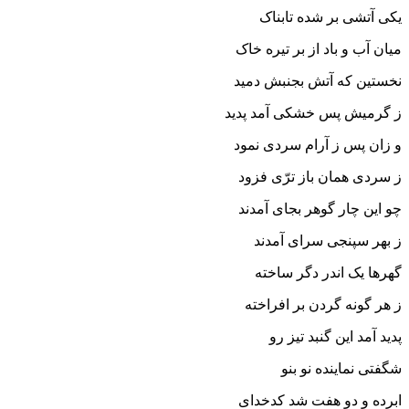
یکى آتشى بر شده تابناک
میان آب و باد از بر تیره خاک‏
نخستین که آتش بجنبش دمید
ز گرمیش پس خشکى آمد پدید
و زان پس ز آرام سردى نمود
ز سردى همان باز ترّى فزود
چو این چار گوهر بجاى آمدند
ز بهر سپنجى سراى آمدند
گهرها یک اندر دگر ساخته
ز هر گونه گردن بر افراخته‏
پدید آمد این گنبد تیز رو
شگفتى نماینده نو بنو
ابرده و دو هفت شد کدخداى