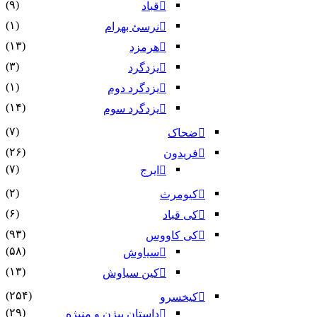
(۹)
قباد
(۱)
نرسئ بهرام‏
(۱۳)
هرمزد
(۳)
یزدگرد
(۱)
یزدگرد دوم
(۱۴)
یزدگرد سوم
(۷)
ضحاک
(۲۶)
فریدون
(۷)
ایرج
(۲)
کیومرث
(۶)
کی قباد
(۹۳)
کی کاووس
(۵۸)
سیاوش
(۱۳)
کین سیاوش
(۲۵۴)
کیخسرو
(۲۹)
داستان بیژن و منیژه