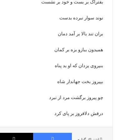
بفتراک بر بست و خود بر نشست
نوند سوار نبرده بدست‏
بران تند بالا بر آمد دمان
همیدون ببازو بزه بر کمان‏
بنیروى یزدان که او بد پناه
بپیروز بخت جهاندار شاه‏
چو پیروز برگشت مرد از نبرد
درفش دلافروز بر پاى کرد
فیس بوک
اشتراک گذاری