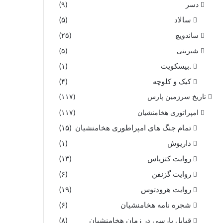
دسر
(۹)
سالاد
(۵)
ساندویچ
(۲۵)
شیرینی
(۵)
.بیسکویت
(۱)
کیک و کلوچه
(۴)
تاریخ سرزمین پارس
(۱۱۷)
امپراتوری هخامنشیان
(۱۱۷)
تمام جنگ های امپراطوری هخامنشیان
(۱۵)
داریوش
(۱)
روایت کتزیاس
(۱۳)
روایت گزنفن
(۶)
روایت هرودتوس
(۱۹)
شجره نامه هخامنشیان
(۶)
قبایل پارسی در زمان هخامنشیان
(۸)