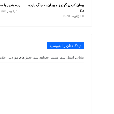
پیمان کردن گودرز و پیران به جنگ یازده
رزم هجیر با س
رخ
1 ژانویه , 1970
1 ژانویه , 1970
دیدگاهتان را بنویسید
نشانی ایمیل شما منتشر نخواهد شد.
بخش‌های موردنیاز علام
د
ی
د
گ
ا
ه
*