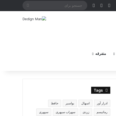
X
فیس بوک
یوتیوب
اینستاگرام
جستجو
برای
متفرقه
Tags
ادرار آور
اسهال
بواسیر
حافظ
رماتیسم
زردی
سهراب سپهری
سپهری