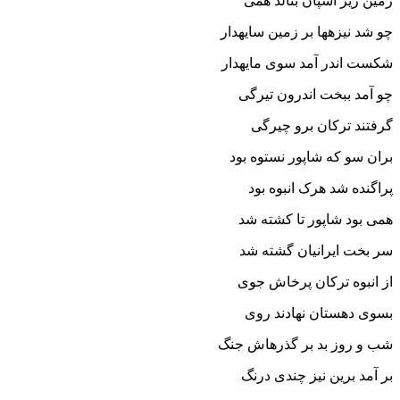
زمین زیر اسپان بنالد همى‏
چو شد نیزه‏ها بر زمین سایه‏دار
شکست اندر آمد سوى مایه‏دار
چو آمد ببخت اندرون تیرگى
گرفتند ترکان برو چیرگى‏
بران سو که شاپور نستوه بود
پراگنده شد هرک انبوه بود
همى بود شاپور تا کشته شد
سر بخت ایرانیان گشته شد
از انبوه ترکان پرخاش جوى
بسوى دهستان نهادند روى‏
شب و روز بد بر گذرهاش جنگ
بر آمد برین نیز چندى درنگ‏