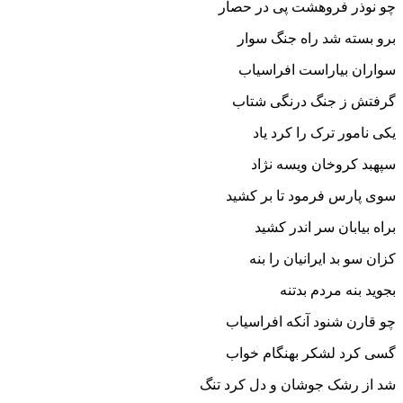
چو نوذر فروهشت پى در حصار
برو بسته شد راه جنگ سوار
سواران بیاراست افراسیاب
گرفتش ز جنگ درنگى شتاب‏
یکى نامور ترک را کرد یاد
سپهبد کروخان ویسه نژاد
سوى پارس فرمود تا بر کشید
براه بیابان سر اندر کشید
کزان سو بد ایرانیان را بنه
بجوید بنه مردم بدتنه‏
چو قارن شنود آنکه افراسیاب
گسى کرد لشکر بهنگام خواب‏
شد از رشک جوشان و دل کرد تنگ