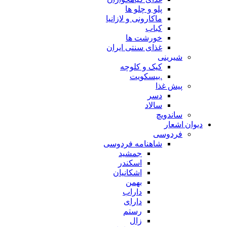
پلو و چلو ها
ماکارونی و لازانیا
کباب
خورشت ها
غذای سنتی ایران
شیرینی
کیک و کلوچه
.بیسکویت
پیش غذا
دسر
سالاد
ساندویچ
دیوان اشعار
فردوسی
شاهنامه فردوسی
جمشید
اسکندر
اشکانیان
بهمن
داراب
دارای
رستم
زال