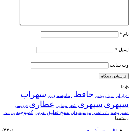
نام
*
ایمیل
*
وب‌ سایت
Tags
حافظ
سهراب
رماتیسم
ادرار آور
اسهال
زردی
بواسیر
سپهری
سپهری
عطاری
شعر نیمایی
فردوسی
نسخ تعلیق
کمبوجیه
مشروطه
موسیقیدان
نقرس
یبوست
ملک الشعرا
دسته‌ها
(۴۳۰)
آموزش آشپزی