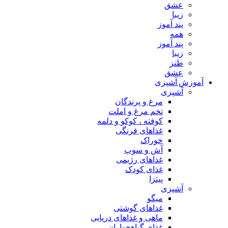
عشق
زیبا
پند آموز
همه
پند آموز
زیبا
طنز
عشق
آموزش آشپزی
آشپزی
مرغ و پرندگان
تخم مرغ و املت
کوفته ، کوکو و دلمه
غذاهای فرنگی
خوراک
آش و سوپ
غذاهای رژیمی
غذای کودک
پیتزا
آشپزی
میگو
غذاهای گوشتی
ماهی و غذاهای دریایی
غذای گیاهخواران