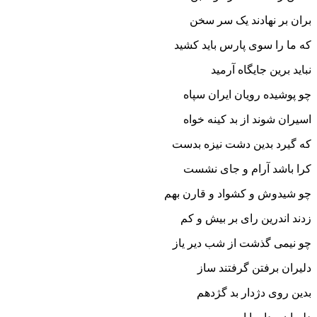
بران بر نهادند یک سر سخن‏
که ما را سوى پارس باید کشید
نباید برین جایگاه آرمید
چو پوشیده رویان ایران سپاه
اسیران شوند از بد کینه خواه‏
که گیرد بدین دشت نیزه بدست
کرا باشد آرام و جاى نشست‏
چو شیدوش و کشواد و قارن بهم
زدند اندرین راى بر بیش و کم‏
چو نیمى گذشت از شب دیر یاز
دلیران برفتن گرفتند ساز
بدین روى دژدار بد گژدهم