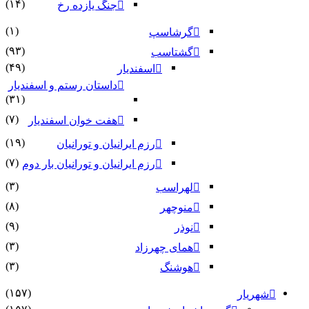
(۱۴)
جنگ یازده رخ
(۱)
گرشاسپ
(۹۳)
گشتاسب
(۴۹)
اسفندیار
داستان رستم و اسفندیار
(۳۱)
(۷)
هفت خوان اسفندیار
(۱۹)
رزم ایرانیان و تورانیان
(۷)
رزم ایرانیان و تورانیان بار دوم
(۳)
لهراسب
(۸)
منوچهر
(۹)
نوذر
(۳)
هماى چهرزاد
(۳)
هوشنگ
(۱۵۷)
شهریار