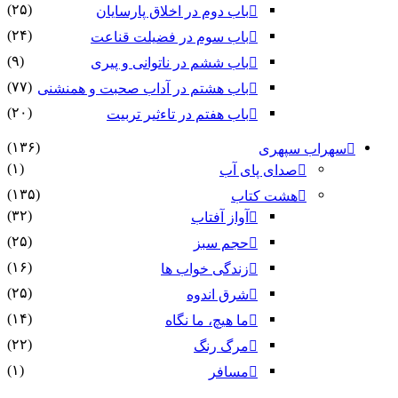
(۲۵)
باب دوم در اخلاق پارسایان
(۲۴)
باب سوم در فضیلت قناعت
(۹)
باب ششم در ناتوانى و پیرى
(۷۷)
باب هشتم در آداب صحبت و همنشنى
(۲۰)
باب هفتم در تاءثیر تربیت
(۱۳۶)
سهراب سپهری
(۱)
صدای پای آب
(۱۳۵)
هشت کتاب
(۳۲)
آواز آفتاب
(۲۵)
حجم سبز
(۱۶)
زندگی خواب ها
(۲۵)
شرق اندوه
(۱۴)
ما هیچ، ما نگاه
(۲۲)
مرگ رنگ
(۱)
مسافر