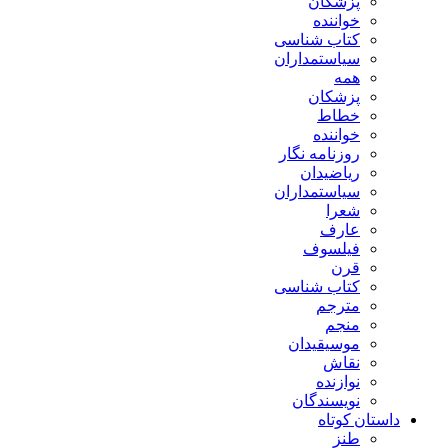
پزشکان
خواننده
کتاب شناسی
سیاستمداران
همه
پزشکان
خطاط
خواننده
روزنامه نگار
ریاضیدان
سیاستمداران
شعرا
عارف
فیلسوف
قرن
کتاب شناسی
مترجم
منجم
موسیقیدان
نقاش
نوازنده
نویسندگان
داستان کوتاه
طنز