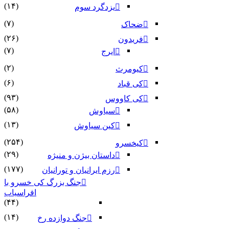
(۱۴)
یزدگرد سوم
(۷)
ضحاک
(۲۶)
فریدون
(۷)
ایرج
(۲)
کیومرث
(۶)
کی قباد
(۹۳)
کی کاووس
(۵۸)
سیاوش
(۱۳)
کین سیاوش
(۲۵۴)
کیخسرو
(۲۹)
داستان بیژن و منیژه
(۱۷۷)
رزم ایرانیان و تورانیان
جنگ بزرگ کی خسرو با
افراسیاب
(۴۴)
(۱۴)
جنگ دوازده رخ