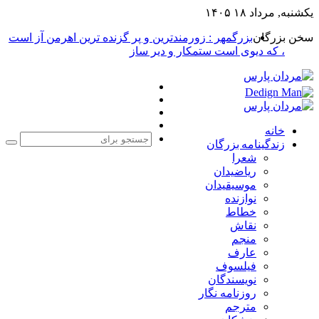
یکشنبه, مرداد ۱۸ ۱۴۰۵
سخن بزرگان
بزرگمهر : زورمندترین و پر گزنده ترین اهرمن آز است
، که دیوی است ستمکار و دیر ساز
فیس
X
بوک
یوتیوب
اینستاگرام
خانه
زندگینامه بزرگان
جست
شعرا
برا
ریاضیدان
موسیقیدان
نوازنده
خطاط
نقاش
منجم
عارف
فیلسوف
نویسندگان
روزنامه نگار
مترجم