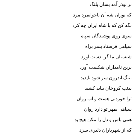
بر نوذر آمد بسان پلنگ‏
که توران شه آن ناجوانمرد مرد
نگه کن که با شاه ایران چه کرد
سوى روى پوشیدگان سپاه
سپاهى فرستاد بى‏مر براه‏
شبستان ما گر بدست آورد
برین نامداران شکست آورد
بننگ اندرون سر شود ناپدید
بدنب کروخان بباید کشید
ترا خوردنى هست و آب روان
سپاهى بمهر تو دارد روان‏
همى باش و دل را مکن هیچ بد
که از شهریاران دلیرى سزد