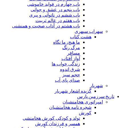
باب چهارم در فواید خاموشى
باب پنجم در عشق و جوانى
باب ششم در ناتوانى و پیرى
باب هفتم در عالم تربیت
باب هشتم در آداب صحبت و همنشنى
سهراب سپهری
هشت کتاب
ما هیچ، ما نگاه
مرگ رنگ
مسافر
آواز آفتاب
زندگی خواب ها
شرق اندوه
حجم سبز
صدای پای آب
شهریار
گزیده اشعار شهریار
تاریخ سرزمین پارس
امپراتوری هخامنشیان
شجره نامه هخامنشیان
کورش
تولد و کودکی کورش هخامنشی
همسر و فرزندان کورش