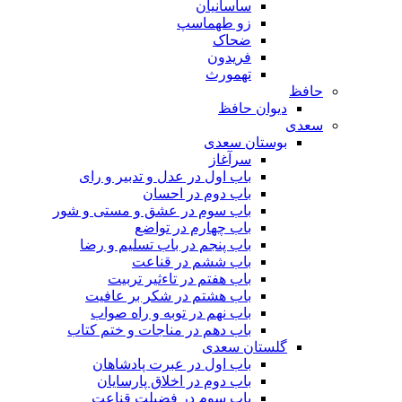
ساسانیان
زو طهماسپ‏
ضحاک
فریدون
تهمورث
حافظ
دیوان حافظ
سعدی
بوستان سعدی
سرآغاز
باب اول در عدل و تدبیر و رای
باب دوم در احسان
باب سوم در عشق و مستی و شور
باب چهارم در تواضع
باب پنجم در باب تسلیم و رضا
باب ششم در قناعت
باب هفتم در تاءثیر تربیت
باب هشتم در شکر بر عافیت
باب نهم در توبه و راه صواب
باب دهم در مناجات و ختم کتاب
گلستان سعدی
باب اول در عبرت پادشاهان
باب دوم در اخلاق پارسایان
باب سوم در فضیلت قناعت