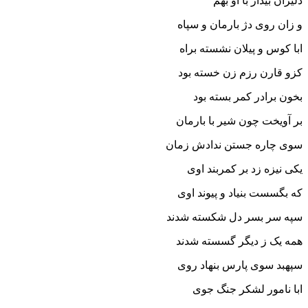
دلیران بیدار با او بهم‏
و زان روى دژ بارمان و سپاه
ابا کوس و پیلان نشسته براه‏
کزو قارن رزم زن خسته بود
بخون برادر کمر بسته بود
بر آویخت چون شیر با بارمان
سوى چاره جستن ندادش زمان‏
یکى نیزه زد بر کمربند اوى
که بگسست بنیاد و پیوند اوى‏
سپه سر بسر دل شکسته شدند
همه یک ز دیگر گسسته شدند
سپهبد سوى پارس بنهاد روى
ابا نامور لشکر جنگ جوى‏