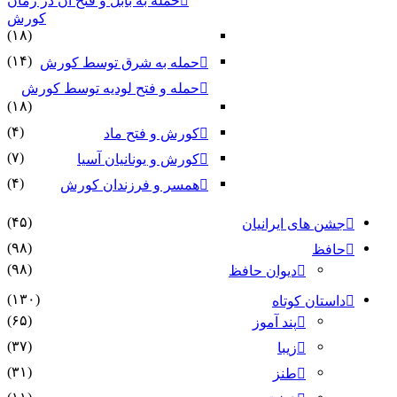
حمله به بابل و فتح آن در زمان
کورش
(۱۸)
(۱۴)
حمله به شرق توسط کورش
حمله و فتح لودیه توسط کورش
(۱۸)
(۴)
کورش و فتح ماد
(۷)
کورش و یونانیان آسیا
(۴)
همسر و فرزندان کورش
(۴۵)
جشن های ایرانیان
(۹۸)
حافظ
(۹۸)
دیوان حافظ
(۱۳۰)
داستان کوتاه
(۶۵)
پند آموز
(۳۷)
زیبا
(۳۱)
طنز