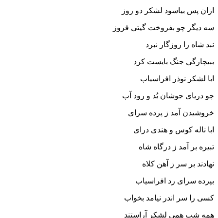
ازان پس بیاسود لشکر دو روز
سه دیگر چو بفروخت گیتى فروز
نبد شاه را روزگار نبرد
ببیچارگى جنگ بایست کرد
ابا لشکر نوذر افراسیاب
چو دریاى جوشان بُد و رود آب‏
خروشیدن آمد ز پرده سراى
ابا ناله کوس و هندى دراى‏
تبیره بر آمد ز درگاه شاه
نهادند بر سر ز آهن کلاه‏
بپرده سراى رد افراسیاب
کسى را سر اندر نیامد بخواب‏
همه شب همى لشکر آراستند