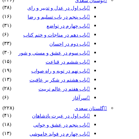
بوستان سعدی
(۳۸)
باب اول در عدل و تدبیر و رای
(۱۶)
باب پنجم در باب تسلیم و رضا
(۳۱)
باب چهارم در تواضع
(۶)
باب دهم در مناجات و ختم کتاب
(۳۳)
باب دوم در احسان
(۳۰)
باب سوم در عشق و مستی و شور
(۱۵)
باب ششم در قناعت
(۱۹)
باب نهم در توبه و راه صواب
(۱۳)
باب هشتم در شکر بر عافیت
(۲۸)
باب هفتم در عالم تربیت
(۶)
سرآغاز
(۲۲۸)
گلستان سعدی
(۴۱)
باب اول در عبرت پادشاهان
(۱۸)
باب پنجم در عشق و جوانى
(۱۳)
باب چهارم در فواید خاموشى