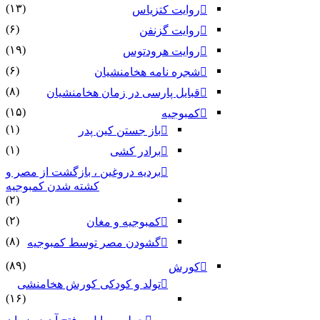
(۱۳)
روایت کتزیاس
(۶)
روایت گزنفن
(۱۹)
روایت هرودتوس
(۶)
شجره نامه هخامنشیان
(۸)
قبایل پارسی در زمان هخامنشیان
(۱۵)
کمبوجیه
(۱)
باز جستن کین پدر
(۱)
برادر کشی
بردیه دروغین ، بازگشت از مصر و
کشته شدن کمبوجیه
(۲)
(۲)
کمبوجیه و مغان
(۸)
گشودن مصر توسط کمبوجیه
(۸۹)
کورش
تولد و کودکی کورش هخامنشی
(۱۶)