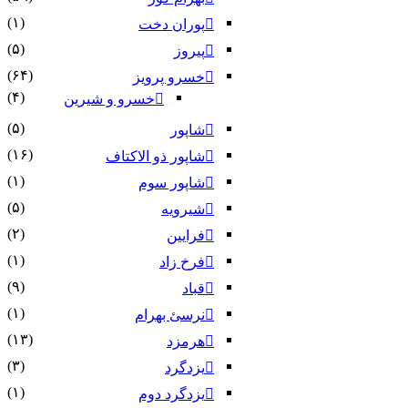
(۱)
پوران دخت
(۵)
پیروز
(۶۴)
خسرو پرویز
(۴)
خسرو و شیرین
(۵)
شاپور
(۱۶)
شاپور ذو الاکتاف
(۱)
شاپور سوم‏
(۵)
شیرویه
(۲)
فرایین
(۱)
فرخ زاد
(۹)
قباد
(۱)
نرسئ بهرام‏
(۱۳)
هرمزد
(۳)
یزدگرد
(۱)
یزدگرد دوم