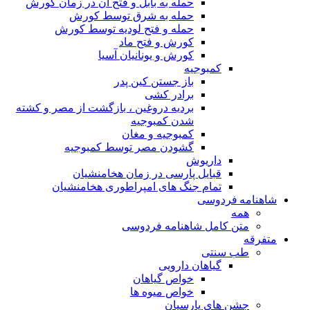
حمله به بابل و فتح آن در زمان کورش
حمله به شرق توسط کورش
حمله و فتح لودیه توسط کورش
کورش و فتح ماد
کورش و یونانیان آسیا
کمبوجیه
باز جستن کین پدر
برادر کشی
بردیه دروغین ، بازگشت از مصر و کشته
شدن کمبوجیه
کمبوجیه و مغان
گشودن مصر توسط کمبوجیه
داریوش
قبایل پارسی در زمان هخامنشیان
تمام جنگ های امپراطوری هخامنشیان
شاهنامه فردوسی
همه
متن کامل شاهنامه فردوسی
متفرقه
طب سنتی
گیاهان دارویی
خواص گیاهان
خواص میوه ها
جشن های پارسیان