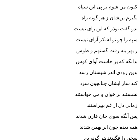
کنون من شوم بر پى این سپاه
بگیرم بریشان ز هر گونه راه‏
بدو گفت نوذر که این راى نیست
سپه را چو تو لشکر آراى نیست‏
ز بهر بنه رفت گستهم و طوس
بدانگه که بر خاست آواى کوس‏
بدین زودى اندر شبستان رسد
کند ساز ایشان چنانچون سزد
نشستند بر خوان و مى خواستند
زمانى دل از غم بپیراستند
پس آنگه سوى خان قارن شدند
همه دیده چون ابر بهمن شدند
سخن را فگندند هر گونه بن