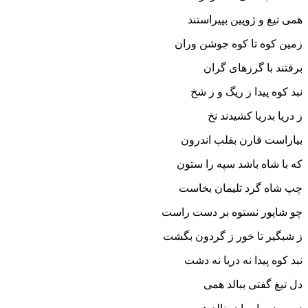
همى تیغ و ژوپین بپیراستند
زمین کوه تا کوه جوشن وران
برفتند با گرزهاى گران‏
نبد کوه پیدا ز ریگ و ز شخ
ز دریا بدریا کشیدند نخ‏
بیاراست قارن بقلب اندرون
که با شاه باشد سپه را ستون‏
چپ شاه گرد تلیمان بخاست
چو شاپور نستوه بر دست راست‏
ز شبگیر تا خور ز گردون بگشت
نبد کوه پیدا نه دریا نه دشت‏
دل تیغ گفتى ببالد همى