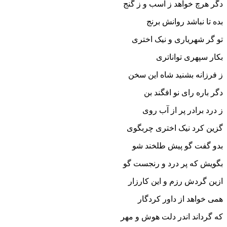
دگر هرچ خواهد ز اسب و ز گنج
بده تا نباشد روانش برنج‏
تو گر شهریارى و نیک اخترى
بکار سپهرى تواناترى‏
ز فرزانه بشنید شاه این سخن
دگر باره راى نو افگند بن‏
ز درد برادر پر از آب روى
گزین کرد نیک اخترى چرب‏گوى‏
بدو گفت گو پیش طلخند شو
بگویش که پر درد و رنجست گو
ازین گردش رزم و این کارزار
همى خواهد از داور کردگار
که گرداند اندر دلت هوش و مهر