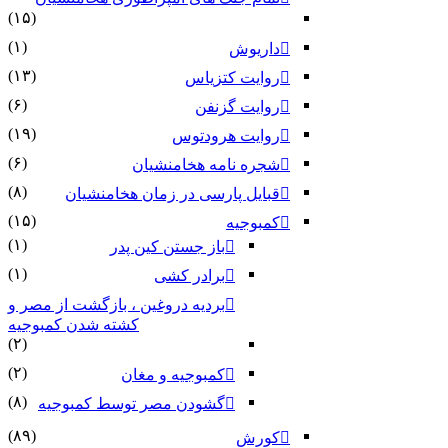
(۱۵)
(۱)
داریوش
(۱۳)
روایت کتزیاس
(۶)
روایت گزنفن
(۱۹)
روایت هرودتوس
(۶)
شجره نامه هخامنشیان
(۸)
قبایل پارسی در زمان هخامنشیان
(۱۵)
کمبوجیه
(۱)
باز جستن کین پدر
(۱)
برادر کشی
بردیه دروغین ، بازگشت از مصر و
کشته شدن کمبوجیه
(۲)
(۲)
کمبوجیه و مغان
(۸)
گشودن مصر توسط کمبوجیه
(۸۹)
کورش