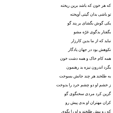
که هر خون که باشد برین ریخته
تو باشى بدان گیتى آویخته‏
یکى گوش بگشاى بر پند گو
بگفتار بدگوى غرّه مشو
نباید که از ما بدین کارزار
نکوهش بود در جهان یادگار
همه کام خاک و همه دشت خون
بگرد اندرون نیزه بد رهنمون‏
به طلخند هر چند جانش بسوخت
ز خشم او دو چشم خرد را بدوخت‏
گزین کرد مردى سخنگوى گو
کزان مهتران او بدى پیش رو
که رو پیش طلخند و او را بگوى