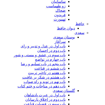
ساسانیان
زو طهماسپ‏
ضحاک
فریدون
تهمورث
حافظ
دیوان حافظ
سعدی
بوستان سعدی
سرآغاز
باب اول در عدل و تدبیر و رای
باب دوم در احسان
باب سوم در عشق و مستی و شور
باب چهارم در تواضع
باب پنجم در باب تسلیم و رضا
باب ششم در قناعت
باب هفتم در تاءثیر تربیت
باب هشتم در شکر بر عافیت
باب نهم در توبه و راه صواب
باب دهم در مناجات و ختم کتاب
گلستان سعدی
باب اول در عبرت پادشاهان
باب دوم در اخلاق پارسایان
باب سوم در فضیلت قناعت