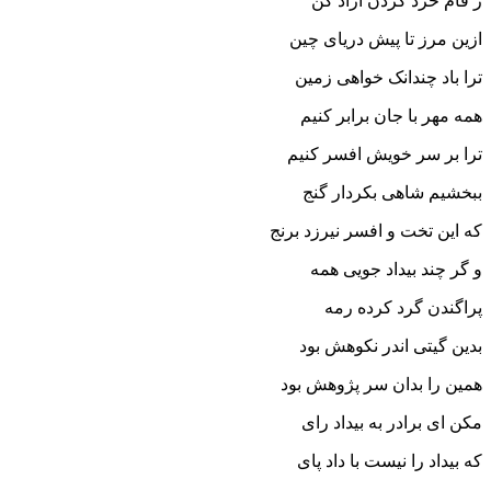
ز فام خرد گردن آزاد کن‏
ازین مرز تا پیش دریاى چین
ترا باد چندانک خواهى زمین‏
همه مهر با جان برابر کنیم
ترا بر سر خویش افسر کنیم‏
ببخشیم شاهى بکردار گنج
که این تخت و افسر نیرزد برنج‏
و گر چند بیداد جویى همه
پراگندن گرد کرده رمه‏
بدین گیتى اندر نکوهش بود
همین را بدان سر پژوهش بود
مکن اى برادر به بیداد راى
که بیداد را نیست با داد پاى‏