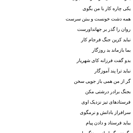
یکى چاره کار با من بگوى‏
همه دشت خونست و بى‏تن سرست
روان را گذر بر جهانداورست‏
نباید کزین جنگ فرجام کار
بما بازماند بد روزگار
بدو گفت فرزانه کاى شهریار
نباید ترا پند آموزگار
گر از من همى باز جویى سخن
بجنگ برادر درشتى مکن‏
فرستاده‏اى تیز نزدیک اوى
سرافراز بادانش و نرم‏گوى‏
بباید فرستاد و دادن پیام