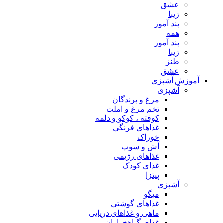
عشق
زیبا
پند آموز
همه
پند آموز
زیبا
طنز
عشق
آموزش آشپزی
آشپزی
مرغ و پرندگان
تخم مرغ و املت
کوفته ، کوکو و دلمه
غذاهای فرنگی
خوراک
آش و سوپ
غذاهای رژیمی
غذای کودک
پیتزا
آشپزی
میگو
غذاهای گوشتی
ماهی و غذاهای دریایی
غذای گیاهخواران