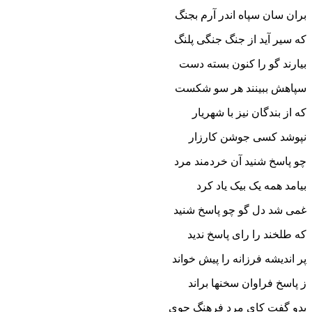
بران سان سپاه اندر آرم بجنگ
که سیر آید از جنگ جنگى پلنگ‏
بیارند گو را کنون بسته دست
سپاهش ببینند هر سو شکست‏
که از بندگان نیز با شهریار
نپوشد کسى جوشن کارزار
چو پاسخ شنید آن خردمند مرد
بیامد همه یک بیک یاد کرد
غمى شد دل گو چو پاسخ شنید
که طلخند را راى پاسخ ندید
پر اندیشه فرزانه را پیش خواند
ز پاسخ فراوان سخنها براند
بدو گفت کاى مرد فرهنگ جوى