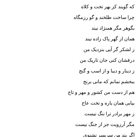
که گویند کز بهر تخت و کلاه
چرا ساخت طلخند و گو رزمگاه‏
بگوهر مگر همنژاد نیند
همان از گهر پاک زاده نیند
ز لشکر گر آیى بنزدیک من
درفشان کنى جان تاریک من‏
ز دینار و دیبا و از اسب و گنج
ببخشم نمانم که مانى برنج‏
هم از دست من کشور و مهر و تاج
بیابى همان یاره و تخت عاج‏
ز مهر برادر ترا ننگ نیست
مگر آرزویت جز از جنگ نیست‏
اگر پند من سربسر نشنوى