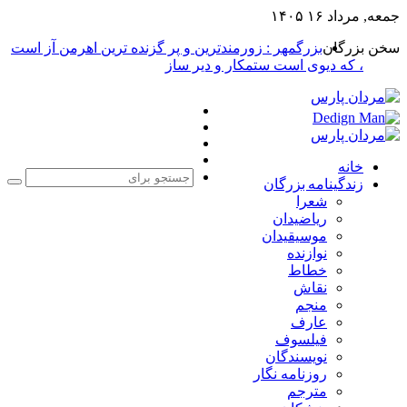
جمعه, مرداد ۱۶ ۱۴۰۵
سخن بزرگان
بزرگمهر : زورمندترین و پر گزنده ترین اهرمن آز است
، که دیوی است ستمکار و دیر ساز
فیس
X
بوک
یوتیوب
اینستاگرام
خانه
زندگینامه بزرگان
جست
شعرا
برا
ریاضیدان
موسیقیدان
نوازنده
خطاط
نقاش
منجم
عارف
فیلسوف
نویسندگان
روزنامه نگار
مترجم