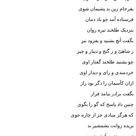
بفرجام زین بد پشیمان شوى‏
فرستاده آمد چو باد دمان
بنزدیک طلخند تیره روان‏
بگفت آنچ بشنید و بفزود نیز
ز شاهىّ و ز گنج و دینار و چیز
چو بشنید طلخند گفتار اوى
خردمندى و راى و دیدار اوى‏
ازان کآسمان را دگر بود راز
بگفت برادر نیامد فراز
چنین داد پاسخ که گو را بگوى
که هرگز مبادى جز از چاره جوى‏
بریده زوانت بشمشیر بد