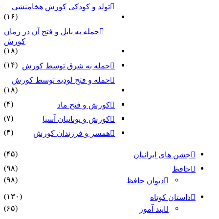
تولد و کودکی کورش هخامنشی
(۱۶)
حمله به بابل و فتح آن در زمان
کورش
(۱۸)
(۱۴)
حمله به شرق توسط کورش
حمله و فتح لودیه توسط کورش
(۱۸)
(۴)
کورش و فتح ماد
(۷)
کورش و یونانیان آسیا
(۴)
همسر و فرزندان کورش
(۴۵)
جشن های ایرانیان
(۹۸)
حافظ
(۹۸)
دیوان حافظ
(۱۳۰)
داستان کوتاه
(۶۵)
پند آموز