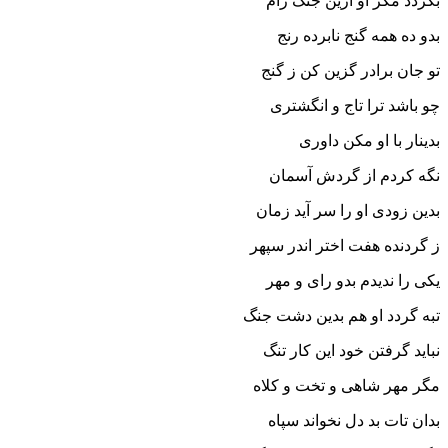
بگردد مگر او ازین جنگ رام‏
بدو ده همه گنج نابرده رنج
تو جان برادر گزین کن ز گنج‏
چو باشد ترا تاج و انگشترى
بدینار با او مکن داورى‏
نگه کردم از گردش آسمان
بدین زودى او را سر آید زمان‏
ز گردنده هفت اختر اندر سپهر
یکى را ندیدم بدو راى و مهر
تبه گردد او هم بدین دشت جنگ
نباید گرفتن خود این کار تنگ‏
مگر مهر شاهى و تخت و کلاه
بدان تات بد دل نخواند سپاه‏