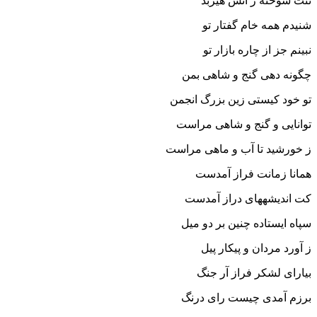
تنت سوخته ز آتش هیربد
شنیدم همه خام گفتار تو
نبینم جز از چاره بازار تو
چگونه دهى گنج و شاهى بمن
تو خود کیستى زین بزرگ انجمن‏
توانایى و گنج و شاهى مراست
ز خورشید تا آب و ماهى مراست‏
همانا زمانت فراز آمدست
کت اندیشه‏هاى دراز آمدست‏
سپاه ایستاده چنین بر دو میل
ز آورد مردان و پیکار پیل‏
بیاراى لشکر فراز آر جنگ
برزم آمدى چیست راى درنگ‏