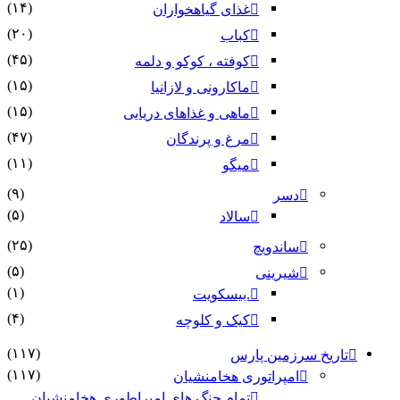
(۱۴)
غذای گیاهخواران
(۲۰)
کباب
(۴۵)
کوفته ، کوکو و دلمه
(۱۵)
ماکارونی و لازانیا
(۱۵)
ماهی و غذاهای دریایی
(۴۷)
مرغ و پرندگان
(۱۱)
میگو
(۹)
دسر
(۵)
سالاد
(۲۵)
ساندویچ
(۵)
شیرینی
(۱)
.بیسکویت
(۴)
کیک و کلوچه
(۱۱۷)
تاریخ سرزمین پارس
(۱۱۷)
امپراتوری هخامنشیان
تمام جنگ های امپراطوری هخامنشیان