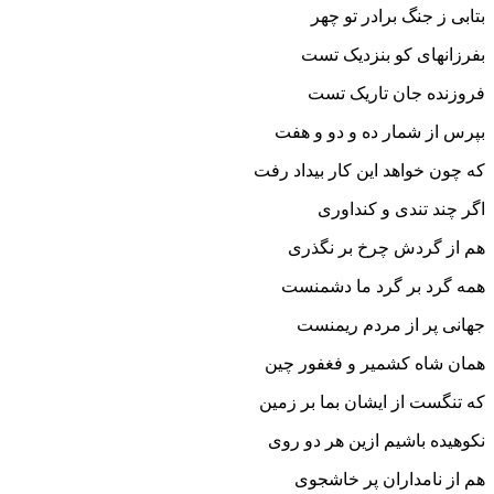
بتابى ز جنگ برادر تو چهر
بفرزانه‏اى کو بنزدیک تست
فروزنده جان تاریک تست‏
بپرس از شمار ده و دو و هفت
که چون خواهد این کار بیداد رفت‏
اگر چند تندى و کنداورى
هم از گردش چرخ بر نگذرى‏
همه گرد بر گرد ما دشمنست
جهانى پر از مردم ریمنست‏
همان شاه کشمیر و فغفور چین
که تنگست از ایشان بما بر زمین‏
نکوهیده باشیم ازین هر دو روى
هم از نامداران پر خاشجوى‏