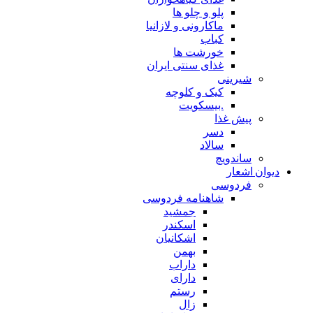
پلو و چلو ها
ماکارونی و لازانیا
کباب
خورشت ها
غذای سنتی ایران
شیرینی
کیک و کلوچه
.بیسکویت
پیش غذا
دسر
سالاد
ساندویچ
دیوان اشعار
فردوسی
شاهنامه فردوسی
جمشید
اسکندر
اشکانیان
بهمن
داراب
دارای
رستم
زال