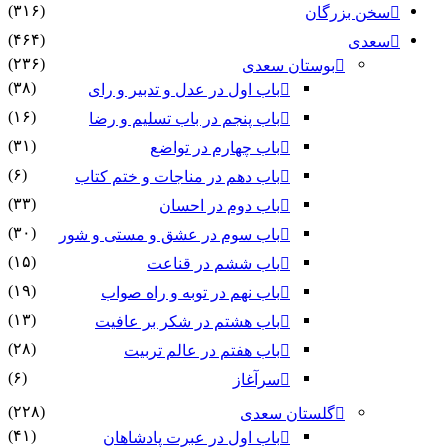
(۳۱۶)
سخن بزرگان
(۴۶۴)
سعدی
(۲۳۶)
بوستان سعدی
(۳۸)
باب اول در عدل و تدبیر و رای
(۱۶)
باب پنجم در باب تسلیم و رضا
(۳۱)
باب چهارم در تواضع
(۶)
باب دهم در مناجات و ختم کتاب
(۳۳)
باب دوم در احسان
(۳۰)
باب سوم در عشق و مستی و شور
(۱۵)
باب ششم در قناعت
(۱۹)
باب نهم در توبه و راه صواب
(۱۳)
باب هشتم در شکر بر عافیت
(۲۸)
باب هفتم در عالم تربیت
(۶)
سرآغاز
(۲۲۸)
گلستان سعدی
(۴۱)
باب اول در عبرت پادشاهان