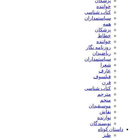
پزشکان
خواننده
کتاب شناسی
سیاستمداران
همه
پزشکان
خطاط
خواننده
روزنامه نگار
ریاضیدان
سیاستمداران
شعرا
عارف
فیلسوف
قرن
کتاب شناسی
مترجم
منجم
موسیقیدان
نقاش
نوازنده
نویسندگان
داستان کوتاه
طنز