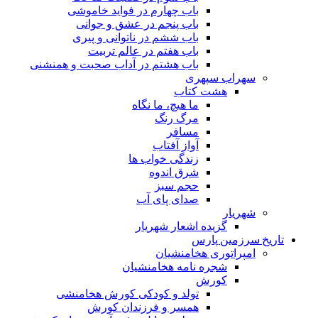
باب چهارم در فواید خاموشى
باب پنجم در عشق و جوانى
باب ششم در ناتوانى و پیرى
باب هفتم در عالم تربیت
باب هشتم در آداب صحبت و همنشنى
سهراب سپهری
هشت کتاب
ما هیچ، ما نگاه
مرگ رنگ
مسافر
آواز آفتاب
زندگی خواب ها
شرق اندوه
حجم سبز
صدای پای آب
شهریار
گزیده اشعار شهریار
تاریخ سرزمین پارس
امپراتوری هخامنشیان
شجره نامه هخامنشیان
کورش
تولد و کودکی کورش هخامنشی
همسر و فرزندان کورش