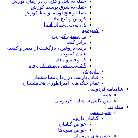
حمله به بابل و فتح آن در زمان کورش
حمله به شرق توسط کورش
حمله و فتح لودیه توسط کورش
کورش و فتح ماد
کورش و یونانیان آسیا
کمبوجیه
باز جستن کین پدر
برادر کشی
بردیه دروغین ، بازگشت از مصر و کشته
شدن کمبوجیه
کمبوجیه و مغان
گشودن مصر توسط کمبوجیه
داریوش
قبایل پارسی در زمان هخامنشیان
تمام جنگ های امپراطوری هخامنشیان
شاهنامه فردوسی
همه
متن کامل شاهنامه فردوسی
متفرقه
طب سنتی
گیاهان دارویی
خواص گیاهان
خواص میوه ها
جشن های پارسیان