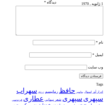
دیدگاه
*
1 ژانویه , 1970
نام
*
ایمیل
*
وب‌ سایت
Tags
حافظ
سهراب
رماتیسم
ادرار آور
اسهال
زردی
بواسیر
سپهری
سپهری
عطاری
شعر نیمایی
فردوسی
نسخ تعلیق
کمبوجیه