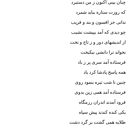
چنان بینى اکنون ز من دستبرد
که روزت ستاره بباید شمرد
ندانى جز افسون و بند و فریب
چو دیدى که آمد بپیشت نشیب‏
از اندیشه‏اى دور و ز تاج و تخت
نخواند ترا دانشى نیکبخت‏
فرستاده آمد سرى پر ز باد
همه پاسخ پادشا کرد یاد
چنین تا شب تیره بنمود روى
فرستاده آمد همى زین بدوى‏
فرود آمدند اندران رزمگاه
یکى کنده کندند پیش سپاه‏
طلایه همى گشت بر گرد دشت