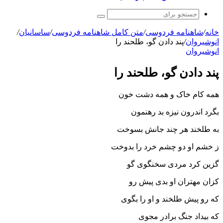
جستجو
برای
خانه
/
شاهنامه فردوسی
/
متن کامل شاهنامه فردوسی
/
ساسانیان
/
انوشیروان
/
پند دادن گو، طلحند را
انوشیروان
پند دادن گو، طلحند را
همه کام خاک و همه دشت خون
بگرد اندرون نیزه بد رهنمون‏
به طلخند هر چند جانش بسوخت
ز خشم او دو چشم خرد را بدوخت‏
گزین کرد مردى سخنگوى گو
کزان مهتران او بدى پیش رو
که رو پیش طلخند و او را بگوى
که بیداد جنگ برادر مجوى‏