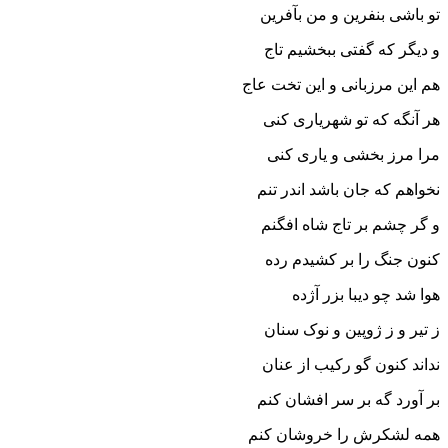
تو باشى بنفرین و من بآفرین‏
و دیگر که گفتى ببخشیم تاج
هم این مرزبانى و این تخت عاج‏
هر آنگه که تو شهریارى کنى
مرا مرز بخشى و یارى کنى‏
نخواهم که جان باشد اندر تنم
و گر چشم بر تاج شاه افگنم‏
کنون جنگ را بر کشیدم رده
هوا شد چو دیبا بزر آژده‏
ز تیر و ز ژوپین و نوک سنان
نداند کنون گو رکیب از عنان‏
بر آورد گه بر سر افشان کنم
همه لشکرش را خروشان کنم‏