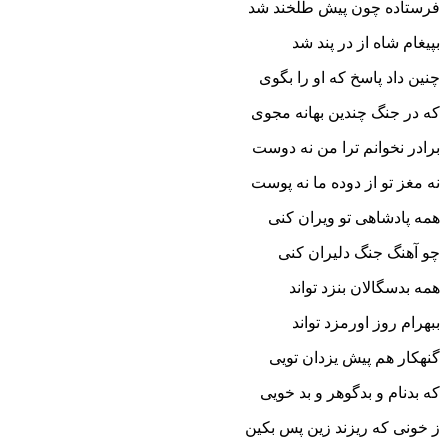
فرستاده چون پیش طلخند شد
بپیغام شاه از در پند شد
چنین داد پاسخ که او را بگوى
که در جنگ چندین بهانه مجوى‏
برادر نخوانم ترا من نه دوست
نه مغز تو از دوده ما نه پوست‏
همه پادشاهى تو ویران کنى
چو آهنگ جنگ دلیران کنى‏
همه بدسگالان بنزد تواند
ببهرام روز اورمزد تواند
گنهکار هم پیش یزدان تویى
که بدنام و بدگوهر و بد خویى‏
ز خونى که ریزند زین پس بکین