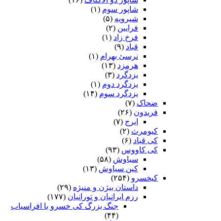
شاپور سوم‏
(۱)
شیرویه
(۵)
فرایین
(۲)
فرخ زاد
(۱)
قباد
(۹)
نرسئ بهرام‏
(۱)
هرمزد
(۱۳)
یزدگرد
(۳)
یزدگرد دوم
(۱)
یزدگرد سوم
(۱۴)
ضحاک
(۷)
فریدون
(۲۶)
ایرج
(۷)
کیومرث
(۲)
کی قباد
(۶)
کی کاووس
(۹۳)
سیاوش
(۵۸)
کین سیاوش
(۱۳)
کیخسرو
(۲۵۴)
داستان بیژن و منیژه
(۲۹)
رزم ایرانیان و تورانیان
(۱۷۷)
جنگ بزرگ کی خسرو با افراسیاب
(۴۴)