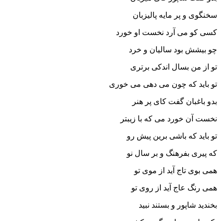
سخن‏گوى و پر مایه پالیزبان‏
کسى کو مى آرد نخست او خورد
چو بیشش بود سالیان و خرد
تو از من بسال اندکى برترى
تو باید که چون مى دهى مى خورى‏
بدو باغبان گفت کاى پر هنر
نخست آن خورد مى که با زیب‏تر
تو باید که باشى برین پیش رو
که پیرى بفرهنگ و بر سال نو
همى بوى تاج آید از موى تو
همى رنگ عاج آید از روى تو
بخندید شاپور و بستند نبید