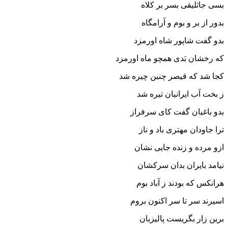
بسى جاثلیقى بسر بر کلاه
بدور از بر و بوم و آرامگاه‏
بدو گفت شاپور شاه اورمزد
که رخشان بَدى همچو ماه اورمزد
کجا شد که قیصر چنین چیره شد
ز بخت آب ایرانیان تیره شد
بدو باغبان گفت کاى سرفراز
ترا جاودان مهترى باد و ناز
ازو مرده و زنده جایى نشان
نیامد بایران بدان سرکشان‏
هرانکس که بودند ز آباد بوم
اسیرند سر تا سر اکنون بروم‏
برین زار بگریست پالیزبان