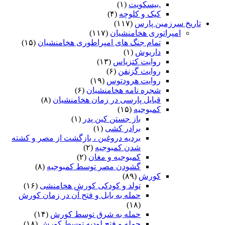
.بیسکویت
(۱)
کیک و کلوچه
(۴)
تاریخ سرزمین پارس
(۱۱۷)
امپراتوری هخامنشیان
(۱۱۷)
تمام جنگ های امپراطوری هخامنشیان
(۱۵)
داریوش
(۱)
روایت کتزیاس
(۱۳)
روایت گزنفن
(۶)
روایت هرودتوس
(۱۹)
شجره نامه هخامنشیان
(۶)
قبایل پارسی در زمان هخامنشیان
(۸)
کمبوجیه
(۱۵)
باز جستن کین پدر
(۱)
برادر کشی
(۱)
بردیه دروغین ، بازگشت از مصر و کشته
شدن کمبوجیه
(۲)
کمبوجیه و مغان
(۲)
گشودن مصر توسط کمبوجیه
(۸)
کورش
(۸۹)
تولد و کودکی کورش هخامنشی
(۱۶)
حمله به بابل و فتح آن در زمان کورش
(۱۸)
حمله به شرق توسط کورش
(۱۴)
حمله و فتح لودیه توسط کورش
(۱۸)