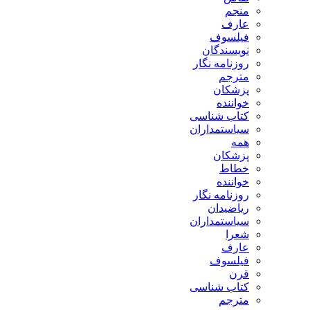
منجم
عارف
فیلسوف
نویسندگان
روزنامه نگار
مترجم
پزشکان
خواننده
کتاب شناسی
سیاستمداران
همه
پزشکان
خطاط
خواننده
روزنامه نگار
ریاضیدان
سیاستمداران
شعرا
عارف
فیلسوف
قرن
کتاب شناسی
مترجم