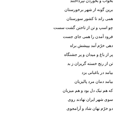
بخواب و بخوردن نپرداختند
برین گونه از شهر برخورستان
همى راند تا کشور سورستان‏
چو اسپ و تن از تاختن گشت سست
فرود آمدن را همى جاى جست‏
دهى خرّم آمد بپیشش براه
پر از باغ و میدان و پر جشنگاه‏
تن از رنج خسته گریزان ز بد
بیامد در باغبانى بزد
بیامد دمان مرد پالیزبان
که هم نیک دل بود و هم میزبان‏
سوى شهر ایران نهادند روى
دو خرّم نهان شاد و آرامجوى‏