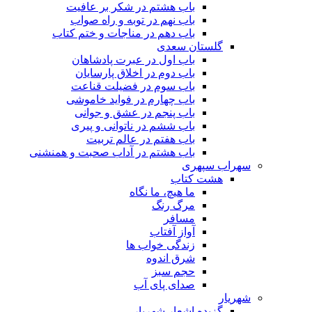
باب هشتم در شکر بر عافیت
باب نهم در توبه و راه صواب
باب دهم در مناجات و ختم کتاب
گلستان سعدی
باب اول در عبرت پادشاهان
باب دوم در اخلاق پارسایان
باب سوم در فضیلت قناعت
باب چهارم در فواید خاموشى
باب پنجم در عشق و جوانى
باب ششم در ناتوانى و پیرى
باب هفتم در عالم تربیت
باب هشتم در آداب صحبت و همنشنى
سهراب سپهری
هشت کتاب
ما هیچ، ما نگاه
مرگ رنگ
مسافر
آواز آفتاب
زندگی خواب ها
شرق اندوه
حجم سبز
صدای پای آب
شهریار
گزیده اشعار شهریار