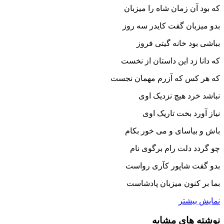
که بود آن زمان شاه را میزبان‏
بدو میزبان گفت کایدر سه روز
بباشى بود خانه گیتى فروز
که دانا زد این داستان از نخست
که هر کس که آزرم مهمان نجست‏
نباشد خرد هیچ نزدیک اوى
نیاز آورد بخت تاریک اوى‏
باش و بیاساى و مى خور بکام
چو گردد دلت رام برگوى نام‏
بدو گفت شاپور کآرى رواست
بما بر کنون میزبان پادشاست‏
نمایش بیشتر
نوشته های مشابه