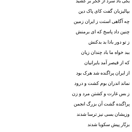
یکى باد سرد از جگر بر کشید
بپالیزبان گفت کاى پاک دین
چه آگاهى استت ز ایران زمین‏
چنین داد پاسخ که اى برمنش
ز تو دور بادا بد بدکنش‏
ببد خواه ما باد چندان زیان
که از قیصر آمد بایرانیان‏
از ایران پراگنده شد هرک بود
نماند اندران بوم کشت و درود
ز بس غارت و کشتن مرد و زن
پراگنده گشت آن بزرگ انجمن‏
وزیشان بسى نیز ترسا شدند
بزنّار پیش سکوبا شدند