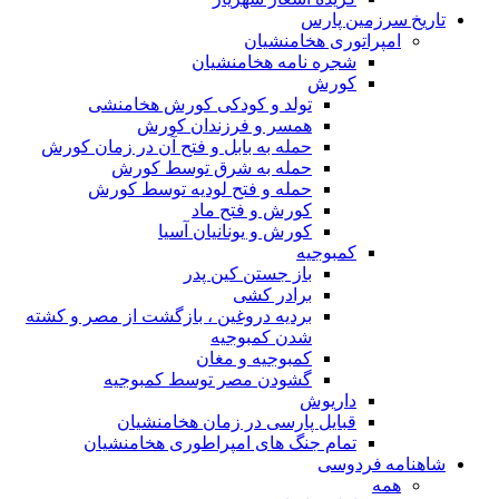
تاریخ سرزمین پارس
امپراتوری هخامنشیان
شجره نامه هخامنشیان
کورش
تولد و کودکی کورش هخامنشی
همسر و فرزندان کورش
حمله به بابل و فتح آن در زمان کورش
حمله به شرق توسط کورش
حمله و فتح لودیه توسط کورش
کورش و فتح ماد
کورش و یونانیان آسیا
کمبوجیه
باز جستن کین پدر
برادر کشی
بردیه دروغین ، بازگشت از مصر و کشته
شدن کمبوجیه
کمبوجیه و مغان
گشودن مصر توسط کمبوجیه
داریوش
قبایل پارسی در زمان هخامنشیان
تمام جنگ های امپراطوری هخامنشیان
شاهنامه فردوسی
همه