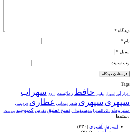
دیدگاه
*
نام
*
ایمیل
*
وب‌ سایت
Tags
حافظ
سهراب
رماتیسم
ادرار آور
اسهال
زردی
بواسیر
سپهری
سپهری
عطاری
شعر نیمایی
فردوسی
نسخ تعلیق
کمبوجیه
مشروطه
موسیقیدان
نقرس
یبوست
ملک الشعرا
دسته‌ها
آموزش آشپزی
(۴۳۰)