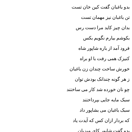
بدو باغبان گفت کین خان تست
تن باغبان نیز مهمان تست‏
بدان چیز کاید مرا دست رس
بکوشم بیارم نگویم بکس‏
فرود آمد از باره شاپور شاه
کنیزک همى رفت با او براه‏
خورش ساخت چندان زن باغبان
ز هر گونه چندانک بودش توان‏
چو نان خورده شد کار مى ساختند
سبک مایه جایى بپرداختند
سبک باغبان مى بشاپور داد
که بردار ازان کس که آیدت یاد
بدو گفت شاپور کاى میزبان