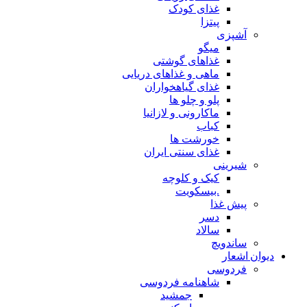
غذای کودک
پیتزا
آشپزی
میگو
غذاهای گوشتی
ماهی و غذاهای دریایی
غذای گیاهخواران
پلو و چلو ها
ماکارونی و لازانیا
کباب
خورشت ها
غذای سنتی ایران
شیرینی
کیک و کلوچه
.بیسکویت
پیش غذا
دسر
سالاد
ساندویچ
دیوان اشعار
فردوسی
شاهنامه فردوسی
جمشید