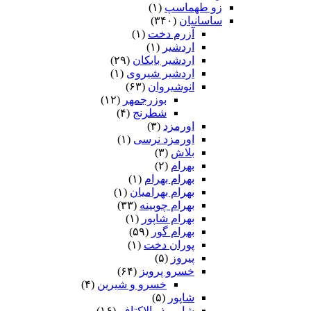
زو طهماسپ‏
(۱)
ساسانیان
(۳۴۰)
آزرم دخت
(۱)
اردشیر
(۱)
اردشیر بابکان
(۲۹)
اردشیر شیروی
(۱)
انوشیروان
(۶۳)
بوزرجمهر
(۱۲)
شطرنج
(۴)
اورمزد
(۳)
اورمزد نرسى‏
(۱)
بلاش
(۳)
بهرام
(۲)
بهرام بهرام
(۱)
بهرام بهرامیان‏
(۱)
بهرام چوبینه
(۳۳)
بهرام شاپور
(۱)
بهرام گور
(۵۹)
پوران دخت
(۱)
پیروز
(۵)
خسرو پرویز
(۶۴)
خسرو و شیرین
(۴)
شاپور
(۵)
شاپور ذو الاکتاف
(۱۶)