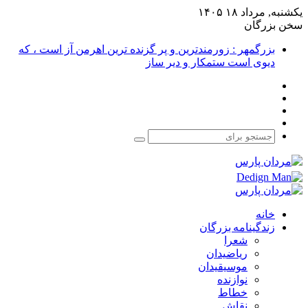
یکشنبه, مرداد ۱۸ ۱۴۰۵
سخن بزرگان
بزرگمهر : زورمندترین و پر گزنده ترین اهرمن آز است ، که
دیوی است ستمکار و دیر ساز
فیس
X
بوک
یوتیوب
اینستاگرام
جستجو
برای
خانه
زندگینامه بزرگان
شعرا
ریاضیدان
موسیقیدان
نوازنده
خطاط
نقاش