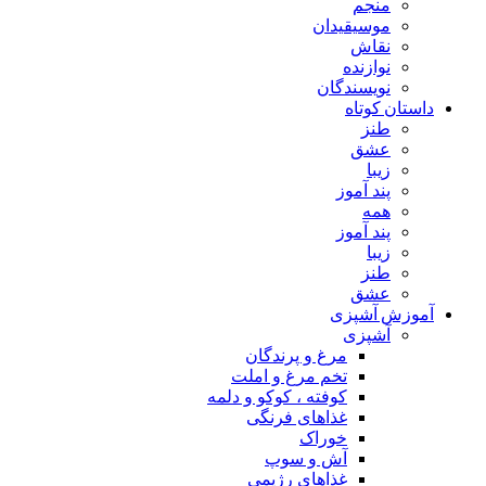
منجم
موسیقیدان
نقاش
نوازنده
نویسندگان
داستان کوتاه
طنز
عشق
زیبا
پند آموز
همه
پند آموز
زیبا
طنز
عشق
آموزش آشپزی
آشپزی
مرغ و پرندگان
تخم مرغ و املت
کوفته ، کوکو و دلمه
غذاهای فرنگی
خوراک
آش و سوپ
غذاهای رژیمی