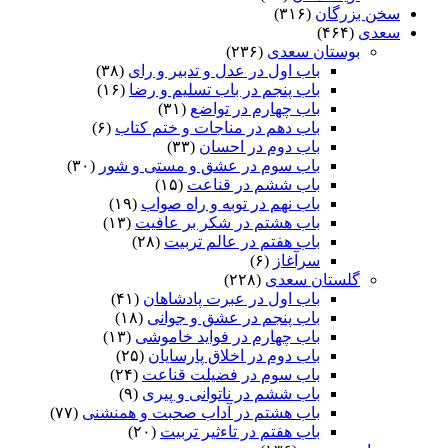
سخن بزرگان
(۳۱۶)
سعدی
(۴۶۴)
بوستان سعدی
(۲۳۶)
باب اول در عدل و تدبیر و رای
(۳۸)
باب پنجم در باب تسلیم و رضا
(۱۶)
باب چهارم در تواضع
(۳۱)
باب دهم در مناجات و ختم کتاب
(۶)
باب دوم در احسان
(۳۳)
باب سوم در عشق و مستی و شور
(۳۰)
باب ششم در قناعت
(۱۵)
باب نهم در توبه و راه صواب
(۱۹)
باب هشتم در شکر بر عافیت
(۱۳)
باب هفتم در عالم تربیت
(۲۸)
سرآغاز
(۶)
گلستان سعدی
(۲۲۸)
باب اول در عبرت پادشاهان
(۴۱)
باب پنجم در عشق و جوانى
(۱۸)
باب چهارم در فواید خاموشى
(۱۳)
باب دوم در اخلاق پارسایان
(۲۵)
باب سوم در فضیلت قناعت
(۲۴)
باب ششم در ناتوانى و پیرى
(۹)
باب هشتم در آداب صحبت و همنشنى
(۷۷)
باب هفتم در تاءثیر تربیت
(۲۰)