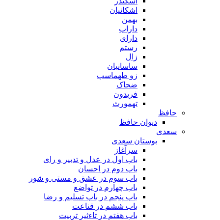
اسکندر
اشکانیان
بهمن
داراب
دارای
رستم
زال
ساسانیان
زو طهماسپ‏
ضحاک
فریدون
تهمورث
حافظ
دیوان حافظ
سعدی
بوستان سعدی
سرآغاز
باب اول در عدل و تدبیر و رای
باب دوم در احسان
باب سوم در عشق و مستی و شور
باب چهارم در تواضع
باب پنجم در باب تسلیم و رضا
باب ششم در قناعت
باب هفتم در تاءثیر تربیت