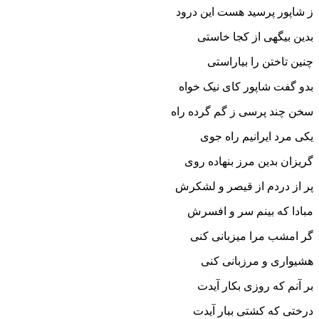
ز شاپور پرسید هست این درود
بدین بیگهى از کجا خاستى
چنین تاختن را بیاراستى‏
بدو گفت شاپور کاى نیک خواه
سخن چند پرسى ز گم گرده راه‏
یکى مرد ایرانیم راه جوى
گریزان بدین مرز بنهاده روى‏
پر از دردم از قیصر و لشکرش
مبادا که بینم سر و افسرش‏
گر امشب مرا میزبانى کنى
هشیوارى و مرزبانى کنى‏
بر آنم که روزى بکار آیدت
درختى که کشتى ببار آیدت‏