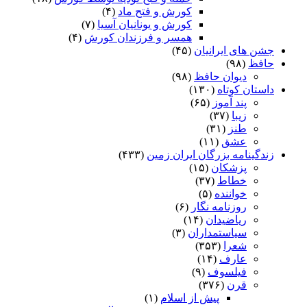
کورش و فتح ماد
(۴)
کورش و یونانیان آسیا
(۷)
همسر و فرزندان کورش
(۴)
جشن های ایرانیان
(۴۵)
حافظ
(۹۸)
دیوان حافظ
(۹۸)
داستان کوتاه
(۱۳۰)
پند آموز
(۶۵)
زیبا
(۳۷)
طنز
(۳۱)
عشق
(۱۱)
زندگینامه بزرگان ایران زمین
(۴۳۳)
پزشکان
(۱۵)
خطاط
(۳۷)
خواننده
(۵)
روزنامه نگار
(۶)
ریاضیدان
(۱۴)
سیاستمداران
(۳)
شعرا
(۳۵۳)
عارف
(۱۴)
فیلسوف
(۹)
قرن
(۳۷۶)
پیش از اسلام
(۱)